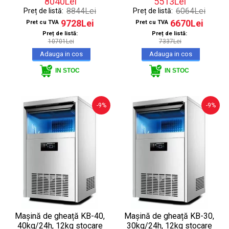
8040Lei
5513Lei
8844Lei
6064Lei
Preț de listă:
Preț de listă:
9728Lei
6670Lei
Pret cu TVA
Pret cu TVA
Preț de listă:
Preț de listă:
10701Lei
7337Lei
IN STOC
IN STOC
-9%
-9%
Mașină de gheață KB-40,
Mașină de gheață KB-30,
40kg/24h, 12kg stocare
30kg/24h, 12kg stocare