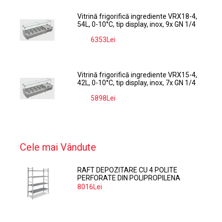
Vitrină frigorifică ingrediente VRX18-4,
54L, 0-10°C, tip display, inox, 9x GN 1/4
6353Lei
-9%
Vitrină frigorifică ingrediente VRX15-4,
42L, 0-10°C, tip display, inox, 7x GN 1/4
5898Lei
-9%
Cele mai Vândute
RAFT DEPOZITARE CU 4 POLITE
PERFORATE DIN POLIPROPILENA
374*60 CM
8016Lei