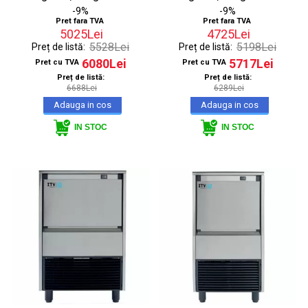
-9%
-9%
Pret fara TVA
Pret fara TVA
5025Lei
4725Lei
5528Lei
5198Lei
Preț de listă:
Preț de listă:
6080Lei
5717Lei
Pret cu TVA
Pret cu TVA
Preț de listă:
Preț de listă:
6688Lei
6289Lei
IN STOC
IN STOC