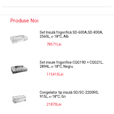
Produse Noi
Set Insulă frigorifică SD-600A,SD-830A,
2560L, ≤-18°C, Alb
78571Lei
-9%
Set insule frigorifice CQG19D + CQG21L,
2894L, ≤-18°C, Negru
115415Lei
-9%
Congelator tip insulă SD/SC-2200RS,
915L, ≤-18°C, Gri
21870Lei
-9%