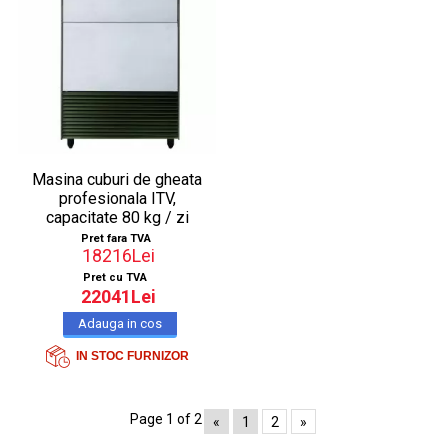
Masina cuburi de gheata
profesionala ITV,
capacitate 80 kg / zi
Pret fara TVA
18216Lei
Pret cu TVA
22041Lei
IN STOC FURNIZOR
Page 1 of 2
«
1
2
»