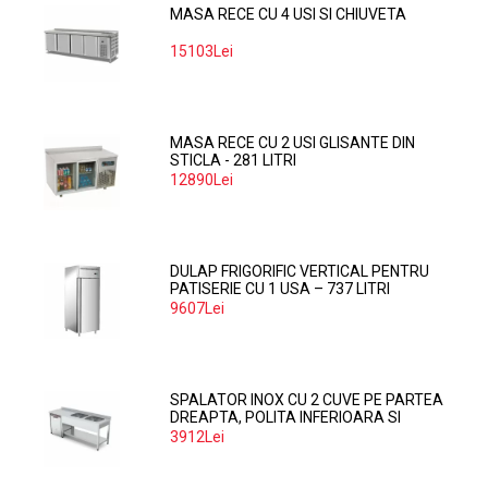
MASA RECE CU 4 USI SI CHIUVETA
15103Lei
MASA RECE CU 2 USI GLISANTE DIN
STICLA - 281 LITRI
12890Lei
DULAP FRIGORIFIC VERTICAL PENTRU
PATISERIE CU 1 USA – 737 LITRI
9607Lei
SPALATOR INOX CU 2 CUVE PE PARTEA
DREAPTA, POLITA INFERIOARA SI
SPATIU MASINA SPALAT 160*70*85
3912Lei