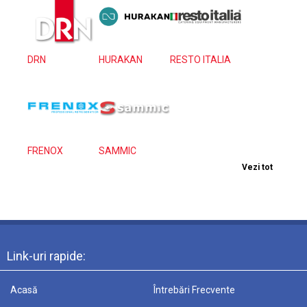
DRN
HURAKAN
RESTO ITALIA
FRENOX
SAMMIC
Vezi tot
Link-uri rapide:
Acasă
Întrebări Frecvente