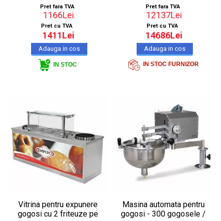
Pret fara TVA
Pret fara TVA
1166Lei
12137Lei
Pret cu TVA
Pret cu TVA
1411Lei
14686Lei
IN STOC FURNIZOR
IN STOC
Vitrina pentru expunere
Masina automata pentru
gogosi cu 2 friteuze pe
gogosi - 300 gogosele /