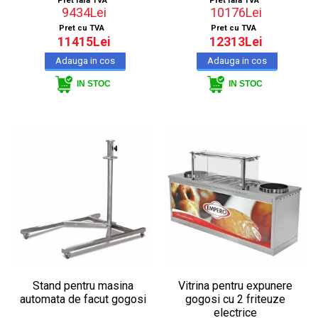
Pret fara TVA
Pret fara TVA
9434Lei
10176Lei
Pret cu TVA
Pret cu TVA
11415Lei
12313Lei
IN STOC
IN STOC
Stand pentru masina
Vitrina pentru expunere
automata de facut gogosi
gogosi cu 2 friteuze
electrice