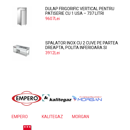
DULAP FRIGORIFIC VERTICAL PENTRU
PATISERIE CU 1 USA – 737 LITRI
9607Lei
SPALATOR INOX CU 2 CUVE PE PARTEA
DREAPTA, POLITA INFERIOARA SI
SPATIU MASINA SPALAT 160*70*85
3912Lei
EMPERO
KALITEGAZ
MORGAN