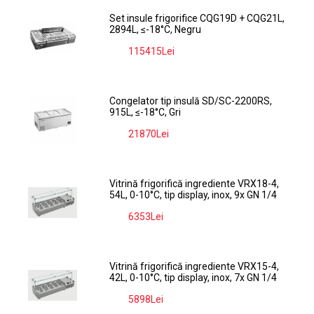
Set insule frigorifice CQG19D + CQG21L,
2894L, ≤-18°C, Negru
115415Lei
-9%
Congelator tip insulă SD/SC-2200RS,
915L, ≤-18°C, Gri
21870Lei
-9%
Vitrină frigorifică ingrediente VRX18-4,
54L, 0-10°C, tip display, inox, 9x GN 1/4
6353Lei
-9%
Vitrină frigorifică ingrediente VRX15-4,
42L, 0-10°C, tip display, inox, 7x GN 1/4
5898Lei
-9%