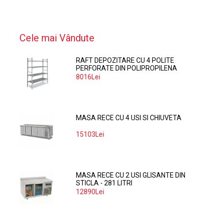
Cele mai Vândute
RAFT DEPOZITARE CU 4 POLITE
PERFORATE DIN POLIPROPILENA
374*60 CM
8016Lei
MASA RECE CU 4 USI SI CHIUVETA
15103Lei
MASA RECE CU 2 USI GLISANTE DIN
STICLA - 281 LITRI
12890Lei