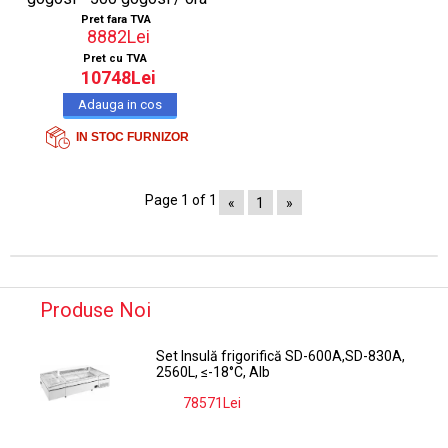
Pret fara TVA
8882Lei
Pret cu TVA
10748Lei
IN STOC FURNIZOR
Page 1 of 1
«
1
»
Produse Noi
Set Insulă frigorifică SD-600A,SD-830A,
2560L, ≤-18°C, Alb
78571Lei
-9%