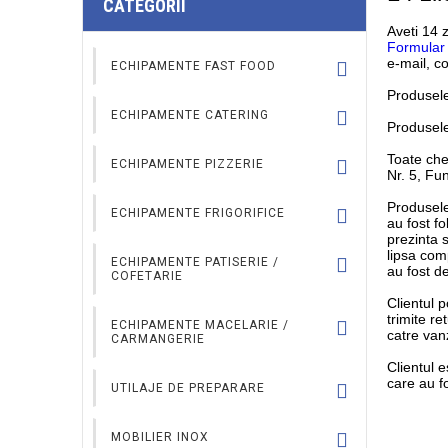
CATEGORII
Aveti 14 
Formular 
e-mail, co
ECHIPAMENTE FAST FOOD
Produsele
APARAT SHAORMA / APARAT
ECHIPAMENTE CATERING
Produsele
KEBAB
Toate chel
MASINA DE GATIT
ECHIPAMENTE PIZZERIE
Nr. 5,
Fun
FRITEUZE FAST FOOD
Produsele 
GRILL
VITRINE INGREDIENTE
ECHIPAMENTE FRIGORIFICE
au fost fo
APARAT HOT DOG
PIZZA
prezinta 
lipsa co
FRITEUZE
MASINI PENTRU CUBURI DE
ECHIPAMENTE PATISERIE /
au fost de
ECHIPAMENTE LITE
DOZATOARE SOSURI
GHEATA
COFETARIE
Clientul 
BAIN MARIE
trimite r
DOZATOR GRANITA / DOZATOR
CUPTOARE PIZZA
DULAPURI FRIGORIFICE
DOSPITOR
ECHIPAMENTE MACELARIE /
IAURT SI SUC
catre van
CARMANGERIE
CUPTOARE PENTRU
Clientul 
GASTRONOMIE CU CONVECTIE
MALAXOARE PIZZA
DULAPURI FRIGORIFICE PENTRU
CUPTOARE PATISERIE
VITRINA DE BANC FAST FOOD
care au fo
BAR
FELIATOR MEZELURI
UTILAJE DE PREPARARE
CUPTOR BLOC TERMIC
MESE PIZZA
ECHIPAMENTE PENTRU
BAIN MARIE FAST FOOD
ABATITOR - BLAST CHILLER
GOGOSERIE
MASINI DE TOCAT CARNE
STORCATOR CITRICE
MOBILIER INOX