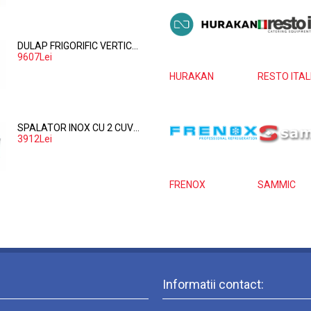
DULAP FRIGORIFIC VERTICAL PENTRU PATISERIE CU 1 USA – 737 LITRI
9607Lei
HURAKAN
RESTO ITAL
SPALATOR INOX CU 2 CUVE PE PARTEA DREAPTA, POLITA INFERIOARA SI SPATIU MASINA SPALAT 160*70*85
3912Lei
FRENOX
SAMMIC
Informatii contact: