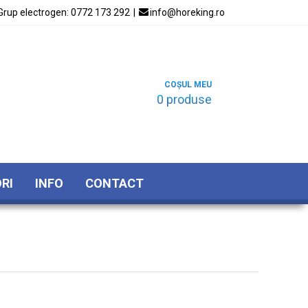
Grup electrogen:
0772 173 292
|

info@horeking.ro
COȘUL MEU
0 produse
RI
INFO
CONTACT