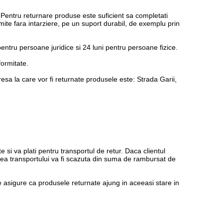
Pentru returnare produse este suficient sa completati
ite fara intarziere, pe un suport durabil, de exemplu prin
entru persoane juridice si 24 luni pentru persoane fizice.
ormitate.
dresa la care vor fi returnate produsele este:
Strada Garii,
 si va plati pentru transportul de retur. Daca clientul
oarea transportului va fi scazuta din suma de rambursat de
se asigure ca produsele returnate ajung in aceeasi stare in