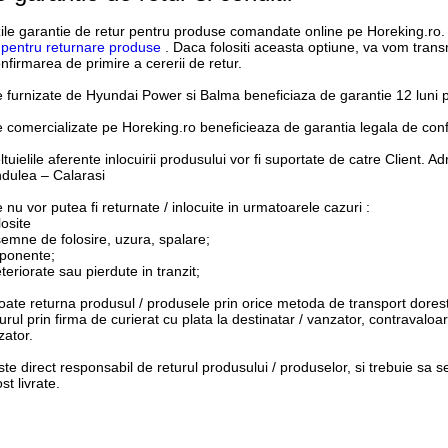
zile garantie de retur pentru produse comandate online pe Horeking.ro. 
pentru returnare produse
. Daca folositi aceasta optiune, va vom transm
nfirmarea de primire a cererii de retur.
 furnizate de
Hyundai Power
si
Balma
beneficiaza de garantie 12 luni p
 comercializate pe Horeking.ro beneficieaza de garantia legala de conf
tuielile aferente inlocuirii produsului vor fi suportate de catre Client. A
dulea – Calarasi
nu vor putea fi returnate / inlocuite in urmatoarele cazuri :
losite
semne de folosire, uzura, spalare;
mponente;
teriorate sau pierdute in tranzit;
poate returna produsul / produsele prin orice metoda de transport doreste
eturul prin firma de curierat cu plata la destinatar / vanzator, contraval
zator.
este direct responsabil de returul produsului / produselor, si trebuie sa 
st livrate.