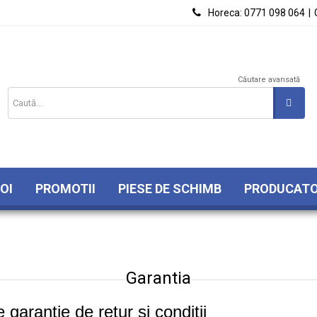

Horeca:
0771 098 064
|
Căutare avansată
OI
PROMOTII
PIESE DE SCHIMB
PRODUCATO
Garantia
e garantie de retur si conditii