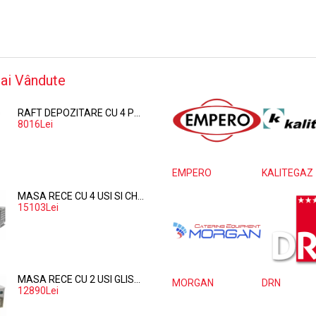
ai Vândute
RAFT DEPOZITARE CU 4 POLITE PERFORATE DIN POLIPROPILENA 374*60 CM
8016Lei
EMPERO
KALITEGAZ
MASA RECE CU 4 USI SI CHIUVETA
15103Lei
MASA RECE CU 2 USI GLISANTE DIN STICLA - 281 LITRI
MORGAN
DRN
12890Lei