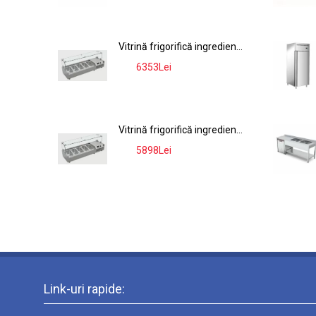
MODUL TACAMURI
Vitrină frigorifică ingrediente VRX18-4, 54L, 0-10°C, tip display, inox, 9x GN 1/4
6353Lei
-9%
Vitrină frigorifică ingrediente VRX15-4, 42L, 0-10°C, tip display, inox, 7x GN 1/4
5898Lei
-9%
Link-uri rapide: