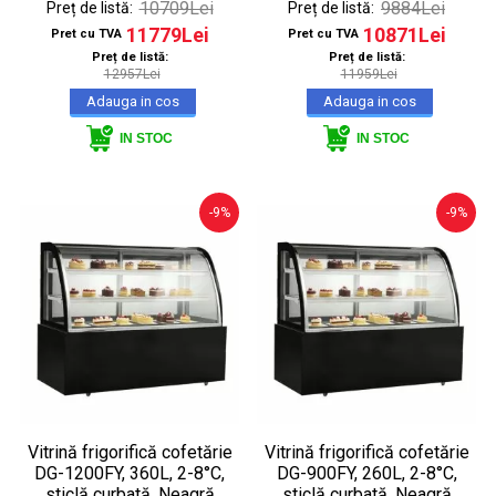
10709Lei
9884Lei
Preț de listă:
Preț de listă:
11779Lei
10871Lei
Pret cu TVA
Pret cu TVA
Preț de listă:
Preț de listă:
12957Lei
11959Lei
IN STOC
IN STOC
-9%
-9%
Vitrină frigorifică cofetărie
Vitrină frigorifică cofetărie
DG-1200FY, 360L, 2-8°C,
DG-900FY, 260L, 2-8°C,
sticlă curbată, Neagră
sticlă curbată, Neagră