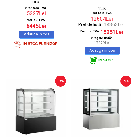
ora
Pret fara TVA
-12%
5327Lei
Pret fara TVA
12604Lei
Pret cu TVA
14363Lei
Preț de listă:
6445Lei
15251Lei
Pret cu TVA
Preț de listă:
17379Lei
IN STOC FURNIZOR
IN STOC
-9%
-9%