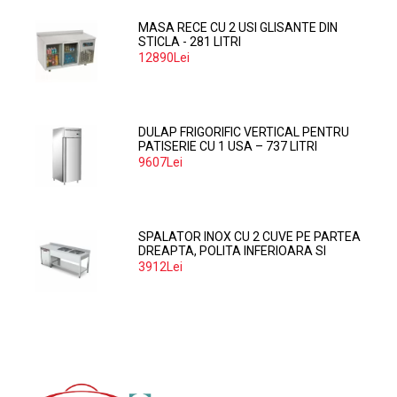
MASA RECE CU 2 USI GLISANTE DIN
STICLA - 281 LITRI
12890Lei
DULAP FRIGORIFIC VERTICAL PENTRU
PATISERIE CU 1 USA – 737 LITRI
9607Lei
SPALATOR INOX CU 2 CUVE PE PARTEA
DREAPTA, POLITA INFERIOARA SI
SPATIU MASINA SPALAT 160*70*85
3912Lei