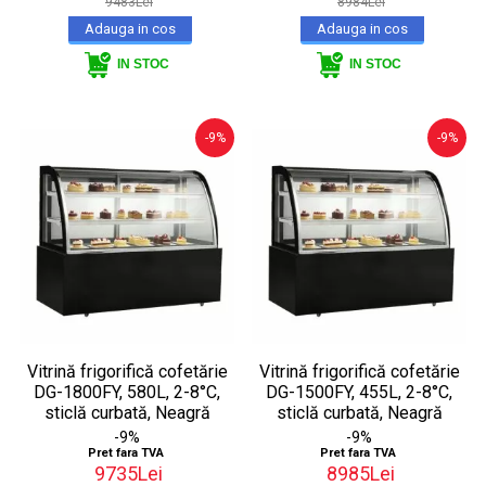
9483Lei
8984Lei
IN STOC
IN STOC
-9%
-9%
Vitrină frigorifică cofetărie
Vitrină frigorifică cofetărie
DG-1800FY, 580L, 2-8°C,
DG-1500FY, 455L, 2-8°C,
sticlă curbată, Neagră
sticlă curbată, Neagră
-9%
-9%
Pret fara TVA
Pret fara TVA
9735Lei
8985Lei