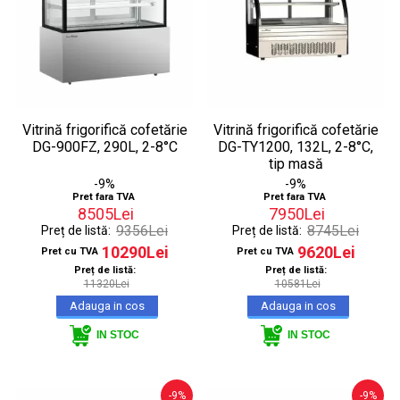
Vitrină frigorifică cofetărie
Vitrină frigorifică cofetărie
DG-900FZ, 290L, 2-8°C
DG-TY1200, 132L, 2-8°C,
tip masă
-9%
-9%
Pret fara TVA
Pret fara TVA
8505Lei
7950Lei
9356Lei
8745Lei
Preț de listă:
Preț de listă:
10290Lei
9620Lei
Pret cu TVA
Pret cu TVA
Preț de listă:
Preț de listă:
11320Lei
10581Lei
IN STOC
IN STOC
-9%
-9%