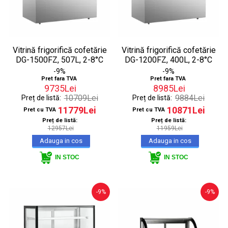
Vitrină frigorifică cofetărie
Vitrină frigorifică cofetărie
DG-1500FZ, 507L, 2-8°C
DG-1200FZ, 400L, 2-8°C
-9%
-9%
Pret fara TVA
Pret fara TVA
9735Lei
8985Lei
10709Lei
9884Lei
Preț de listă:
Preț de listă:
11779Lei
10871Lei
Pret cu TVA
Pret cu TVA
Preț de listă:
Preț de listă:
12957Lei
11959Lei
IN STOC
IN STOC
-9%
-9%