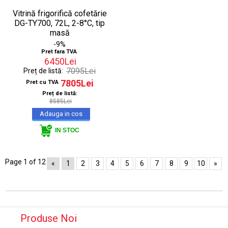
Vitrină frigorifică cofetărie
DG-TY700, 72L, 2-8°C, tip
masă
-9%
Pret fara TVA
6450Lei
7095Lei
Preț de listă:
7805Lei
Pret cu TVA
Preț de listă:
8585Lei
IN STOC
Page 1 of 12
«
1
2
3
4
5
6
7
8
9
10
»
Produse Noi