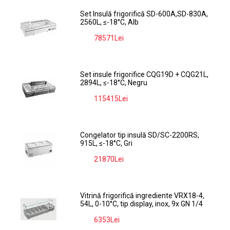
Set Insulă frigorifică SD-600A,SD-830A,
2560L, ≤-18°C, Alb
78571Lei
-9%
Set insule frigorifice CQG19D + CQG21L,
2894L, ≤-18°C, Negru
115415Lei
-9%
Congelator tip insulă SD/SC-2200RS,
915L, ≤-18°C, Gri
21870Lei
-9%
Vitrină frigorifică ingrediente VRX18-4,
54L, 0-10°C, tip display, inox, 9x GN 1/4
6353Lei
-9%