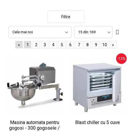
Filtre
«
1
2
3
4
5
6
7
8
9
10
»
-12%
Masina automata pentru
Blast chiller cu 5 cuve
gogosi - 300 gogosele /