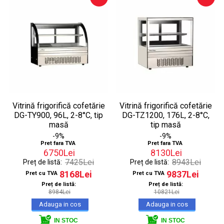
Vitrină frigorifică cofetărie
Vitrină frigorifică cofetărie
DG-TY900, 96L, 2-8°C, tip
DG-TZ1200, 176L, 2-8°C,
masă
tip masă
-9%
-9%
Pret fara TVA
Pret fara TVA
6750Lei
8130Lei
7425Lei
8943Lei
Preț de listă:
Preț de listă:
8168Lei
9837Lei
Pret cu TVA
Pret cu TVA
Preț de listă:
Preț de listă:
8984Lei
10821Lei
IN STOC
IN STOC