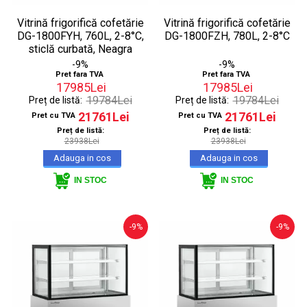
Vitrină frigorifică cofetărie
Vitrină frigorifică cofetărie
DG-1800FYH, 760L, 2-8°C,
DG-1800FZH, 780L, 2-8°C
sticlă curbată, Neagra
-9%
-9%
Pret fara TVA
Pret fara TVA
17985Lei
17985Lei
19784Lei
19784Lei
Preț de listă:
Preț de listă:
21761Lei
21761Lei
Pret cu TVA
Pret cu TVA
Preț de listă:
Preț de listă:
23938Lei
23938Lei
IN STOC
IN STOC
-9%
-9%