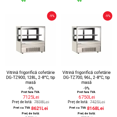
-9%
-9%
Vitrină frigorifică cofetărie
Vitrină frigorifică cofetărie
DG-TZ900, 128L, 2-8°C, tip
DG-TZ700, 96L, 2-8°C, tip
masă
masă
-9%
-9%
Pret fara TVA
Pret fara TVA
7125Lei
6750Lei
7838Lei
7425Lei
Preț de listă:
Preț de listă:
8621Lei
8168Lei
Pret cu TVA
Pret cu TVA
Preț de listă:
Preț de listă: