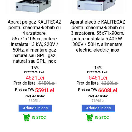
Aparat pe gaz KALITEGAZ
Aparat electric KALITEGAZ
pentru shaorma-kebab cu
pentru shaorma-kebab cu
4 arzatoare,
3 arzatoare, 55x71x90cm,
55x71x106cm, putere
putere instalata 5.40 kW,
instalata 13 kW, 220V /
380V / 50Hz, alimentare
50Hz, alimentare gaz
electric, electric, inox
natural sau GPL, gaz
natural sau GPL, inox
-15%
-14%
Pret fara TVA
Pret fara TVA
4621Lei
5461Lei
5459Lei
6360Lei
Preț de listă:
Preț de listă:
5591Lei
6608Lei
Pret cu TVA
Pret cu TVA
Preț de listă:
Preț de listă:
6605Lei
7696Lei
IN STOC
IN STOC