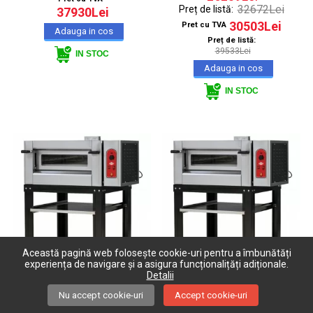
32672Lei
Preț de listă:
37930Lei
30503Lei
Pret cu TVA
Preț de listă:
39533Lei
IN STOC
IN STOC
Această pagină web folosește cookie-uri pentru a îmbunătăți
experiența de navigare și a asigura funcționalițăți adiționale.
Detalii
Cuptor pentru pizza pe
Cuptor pentru pizza pe
Nu accept cookie-uri
Accept cookie-uri
gaz - 4 pizza / 30 cm
gaz - 6 pizza / 30 cm