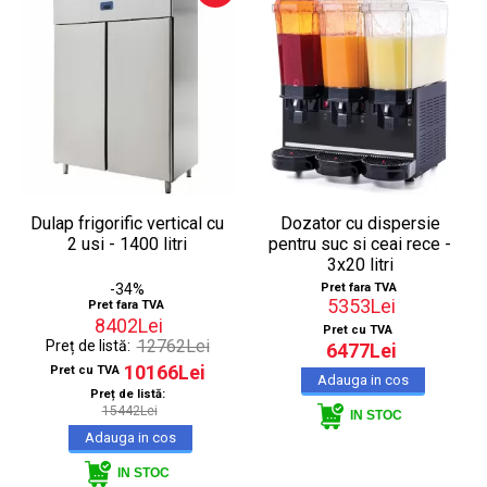
Dulap frigorific vertical cu
Dozator cu dispersie
2 usi - 1400 litri
pentru suc si ceai rece -
3x20 litri
-34%
Pret fara TVA
5353Lei
Pret fara TVA
8402Lei
Pret cu TVA
12762Lei
Preț de listă:
6477Lei
10166Lei
Pret cu TVA
Preț de listă:
15442Lei
IN STOC
IN STOC