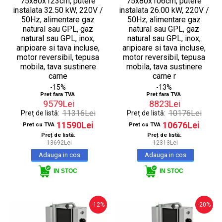
75x80x123cm, putere
75x80x106cm, putere
instalata 32.50 kW, 220V /
instalata 26.00 kW, 220V /
50Hz, alimentare gaz
50Hz, alimentare gaz
natural sau GPL, gaz
natural sau GPL, gaz
natural sau GPL, inox,
natural sau GPL, inox,
aripioare si tava incluse,
aripioare si tava incluse,
motor reversibil, tepusa
motor reversibil, tepusa
mobila, tava sustinere
mobila, tava sustinere
carne
carne r
-15%
-13%
Pret fara TVA
Pret fara TVA
9579Lei
8823Lei
11316Lei
10176Lei
Preț de listă:
Preț de listă:
11590Lei
10676Lei
Pret cu TVA
Pret cu TVA
Preț de listă:
Preț de listă:
13692Lei
12313Lei
IN STOC
IN STOC
-12%
-20%