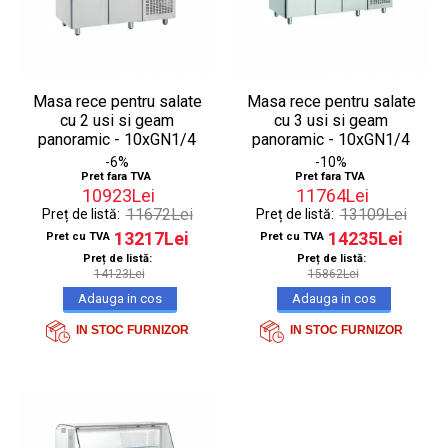
Masa rece pentru salate
Masa rece pentru salate
cu 2 usi si geam
cu 3 usi si geam
panoramic - 10xGN1/4
panoramic - 10xGN1/4
-6%
-10%
Pret fara TVA
Pret fara TVA
10923Lei
11764Lei
11672Lei
13109Lei
Preț de listă:
Preț de listă:
13217Lei
14235Lei
Pret cu TVA
Pret cu TVA
Preț de listă:
Preț de listă:
14123Lei
15862Lei
IN STOC FURNIZOR
IN STOC FURNIZOR