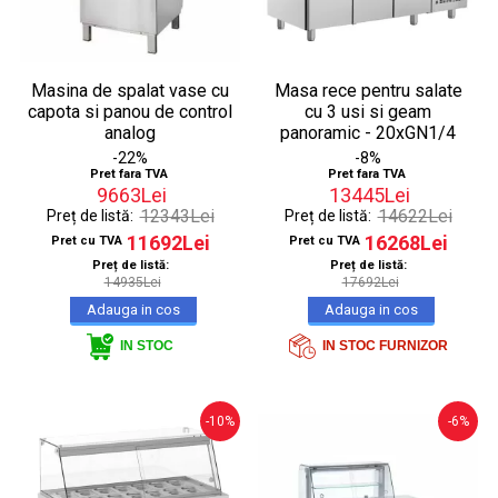
Masina de spalat vase cu
Masa rece pentru salate
capota si panou de control
cu 3 usi si geam
analog
panoramic - 20xGN1/4
-22%
-8%
Pret fara TVA
Pret fara TVA
9663Lei
13445Lei
12343Lei
14622Lei
Preț de listă:
Preț de listă:
11692Lei
16268Lei
Pret cu TVA
Pret cu TVA
Preț de listă:
Preț de listă:
14935Lei
17692Lei
IN STOC FURNIZOR
IN STOC
-10%
-6%