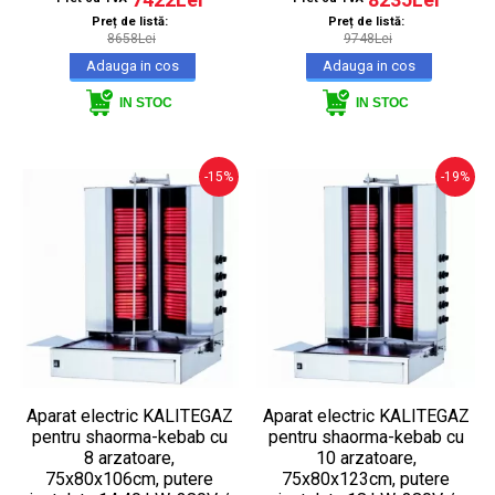
Preț de listă:
Preț de listă:
8658Lei
9748Lei
IN STOC
IN STOC
-15%
-19%
Aparat electric KALITEGAZ
Aparat electric KALITEGAZ
pentru shaorma-kebab cu
pentru shaorma-kebab cu
8 arzatoare,
10 arzatoare,
75x80x106cm, putere
75x80x123cm, putere