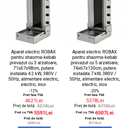
Aparat electric ROBAX
Aparat electric ROBAX
pentru shaorma-kebab
pentru shaorma-kebab
prevazut cu 3 arzatoare,
prevazut cu 5 arzatoare,
71x67x98cm, putere
74x67x130cm, putere
instalata 4.2 kW, 380V /
instalata 7 kW, 380V /
50Hz, alimentare electric,
50Hz, alimentare electric,
electric, inox
electric, inox
-12%
-20%
Pret fara TVA
Pret fara TVA
4621Lei
5378Lei
5274Lei
6710Lei
Preț de listă:
Preț de listă:
5591Lei
6507Lei
Pret cu TVA
Pret cu TVA
Preț de listă:
Preț de listă:
6381Lei
8119Lei