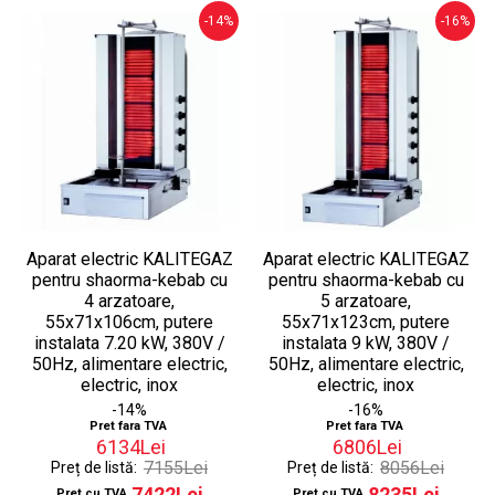
-14%
-16%
Aparat electric KALITEGAZ
Aparat electric KALITEGAZ
pentru shaorma-kebab cu
pentru shaorma-kebab cu
4 arzatoare,
5 arzatoare,
55x71x106cm, putere
55x71x123cm, putere
instalata 7.20 kW, 380V /
instalata 9 kW, 380V /
50Hz, alimentare electric,
50Hz, alimentare electric,
electric, inox
electric, inox
-14%
-16%
Pret fara TVA
Pret fara TVA
6134Lei
6806Lei
7155Lei
8056Lei
Preț de listă:
Preț de listă:
7422Lei
8235Lei
Pret cu TVA
Pret cu TVA