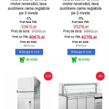
motor reversibil, tava
motor reversibil, tava
sustinere carne reglabila
sustinere carne reglabila
pe 3 nivele
pe 3 nivele
-5%
-9%
Pret fara TVA
Pret fara TVA
3361Lei
3529Lei
3530Lei
3885Lei
Preț de listă:
Preț de listă:
4067Lei
4270Lei
Pret cu TVA
Pret cu TVA
Preț de listă:
Preț de listă:
4271Lei
4701Lei
IN STOC
IN STOC
-22%
-8%