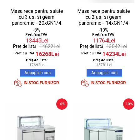
Masa rece pentru salate
Masa rece pentru salate
cu 3 usi si geam
cu 2 usi si geam
panoramic - 20xGN1/4
panoramic - 14xGN1/4
-8%
-10%
Pret fara TVA
Pret fara TVA
13445Lei
11764Lei
14622Lei
13042Lei
Preț de listă:
Preț de listă:
16268Lei
14234Lei
Pret cu TVA
Pret cu TVA
Preț de listă:
Preț de listă:
17692Lei
15781Lei
IN STOC FURNIZOR
IN STOC FURNIZOR
-6%
-10%