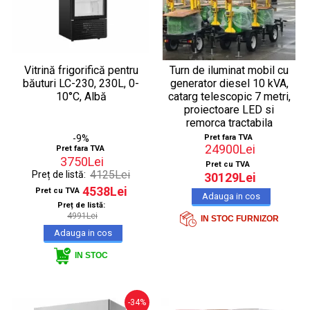
Vitrină frigorifică pentru
Turn de iluminat mobil cu
băuturi LC-230, 230L, 0-
generator diesel 10 kVA,
10°C, Albă
catarg telescopic 7 metri,
proiectoare LED si
remorca tractabila
-9%
Pret fara TVA
24900Lei
Pret fara TVA
3750Lei
Pret cu TVA
4125Lei
Preț de listă:
30129Lei
4538Lei
Pret cu TVA
Preț de listă:
4991Lei
IN STOC FURNIZOR
IN STOC
-34%