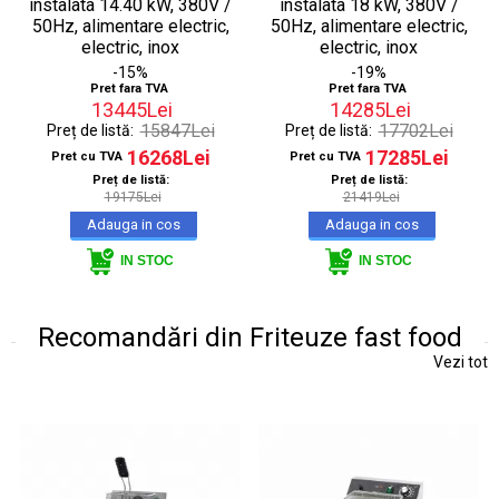
instalata 14.40 kW, 380V /
instalata 18 kW, 380V /
50Hz, alimentare electric,
50Hz, alimentare electric,
electric, inox
electric, inox
-15%
-19%
Pret fara TVA
Pret fara TVA
13445Lei
14285Lei
15847Lei
17702Lei
Preț de listă:
Preț de listă:
16268Lei
17285Lei
Pret cu TVA
Pret cu TVA
Preț de listă:
Preț de listă:
19175Lei
21419Lei
IN STOC
IN STOC
Recomandări din Friteuze fast food
Vezi tot