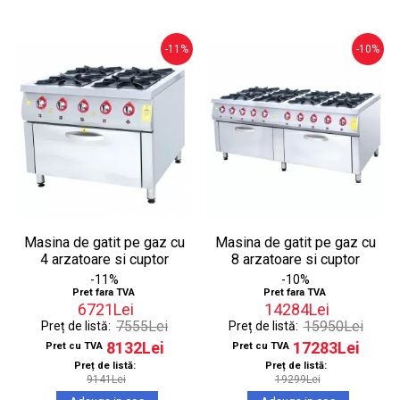
-11%
-10%
Masina de gatit pe gaz cu
Masina de gatit pe gaz cu
4 arzatoare si cuptor
8 arzatoare si cuptor
-11%
-10%
Pret fara TVA
Pret fara TVA
6721Lei
14284Lei
7555Lei
15950Lei
Preț de listă:
Preț de listă:
8132Lei
17283Lei
Pret cu TVA
Pret cu TVA
Preț de listă:
Preț de listă:
9141Lei
19299Lei