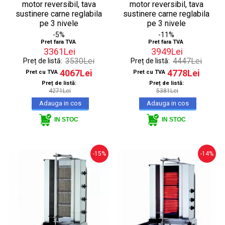
motor reversibil, tava
motor reversibil, tava
sustinere carne reglabila
sustinere carne reglabila
pe 3 nivele
pe 3 nivele
-5%
-11%
Pret fara TVA
Pret fara TVA
3361Lei
3949Lei
3530Lei
4447Lei
Preț de listă:
Preț de listă:
4067Lei
4778Lei
Pret cu TVA
Pret cu TVA
Preț de listă:
Preț de listă:
4271Lei
5381Lei
IN STOC
IN STOC
-15%
-14%