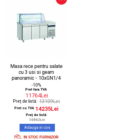
Masa rece pentru salate
cu 3 usi si geam
panoramic - 10xGN1/4
-10%
Pret fara TVA
11764Lei
13109Lei
Preț de listă:
14235Lei
Pret cu TVA
Preț de listă:
15862Lei
IN STOC FURNIZOR