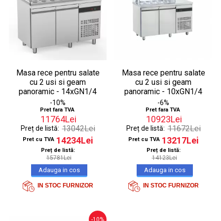
Masa rece pentru salate
Masa rece pentru salate
cu 2 usi si geam
cu 2 usi si geam
panoramic - 14xGN1/4
panoramic - 10xGN1/4
-10%
-6%
Pret fara TVA
Pret fara TVA
11764Lei
10923Lei
13042Lei
11672Lei
Preț de listă:
Preț de listă:
14234Lei
13217Lei
Pret cu TVA
Pret cu TVA
Preț de listă:
Preț de listă:
15781Lei
14123Lei
IN STOC FURNIZOR
IN STOC FURNIZOR
-10%