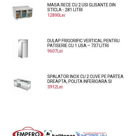
MASA RECE CU 2 USI GLISANTE DIN
STICLA - 281 LITRI
12890Lei
DULAP FRIGORIFIC VERTICAL PENTRU
PATISERIE CU 1 USA – 737 LITRI
9607Lei
SPALATOR INOX CU 2 CUVE PE PARTEA
DREAPTA, POLITA INFERIOARA SI
SPATIU MASINA SPALAT 160*70*85
3912Lei