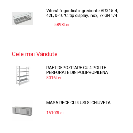
Vitrină frigorifică ingrediente VRX15-4,
42L, 0-10°C, tip display, inox, 7x GN 1/4
5898Lei
-9%
Cele mai Vândute
RAFT DEPOZITARE CU 4 POLITE
PERFORATE DIN POLIPROPILENA
374*60 CM
8016Lei
MASA RECE CU 4 USI SI CHIUVETA
15103Lei