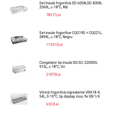
Set Insulă frigorifică SD-600A,SD-830A,
2560L, ≤-18°C, Alb
78571Lei
-9%
Set insule frigorifice CQG19D + CQG21L,
2894L, ≤-18°C, Negru
115415Lei
-9%
Congelator tip insulă SD/SC-2200RS,
915L, ≤-18°C, Gri
21870Lei
-9%
Vitrină frigorifică ingrediente VRX18-4,
54L, 0-10°C, tip display, inox, 9x GN 1/4
6353Lei
-9%