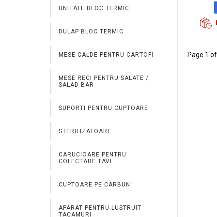
UNITATE BLOC TERMIC
APARATE DE INCALZIT
DULAP BLOC TERMIC
STORCATOR CITRICE
Page 1 of
MESE CALDE PENTRU CARTOFI
DOZATOARE SOSURI
MESE RECI PENTRU SALATE /
ROTISOARE
SALAD BAR
SALAMANDRE
SUPORTI PENTRU CUPTOARE
TOASTER CU BANDA
STERILIZATOARE
CUTIT ELECTRIC PENTRU
CARUCIOARE PENTRU
SHAORMA
COLECTARE TAVI
SERTARE CU INCALZIRE
CUPTOARE PE CARBUNI
ESPRESSOARE
APARAT PENTRU LUSTRUIT
TACAMURI