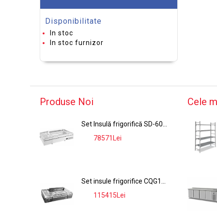
CERNATOARE PENTRU FAINA
Disponibilitate
ACCESORII PENTRU FELIATOARE
LEGUME
In stoc
In stoc furnizor
MASINI PENTRU ZAHAR
Produse Noi
Cele m
Set Insulă frigorifică SD-600A,SD-830A, 2560L, ≤-18°C, Alb
78571Lei
-9%
Set insule frigorifice CQG19D + CQG21L, 2894L, ≤-18°C, Negru
115415Lei
-9%