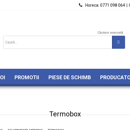

Horeca:
0771 098 064
|
Căutare avansată
OI
PROMOTII
PIESE DE SCHIMB
PRODUCATO
Termobox