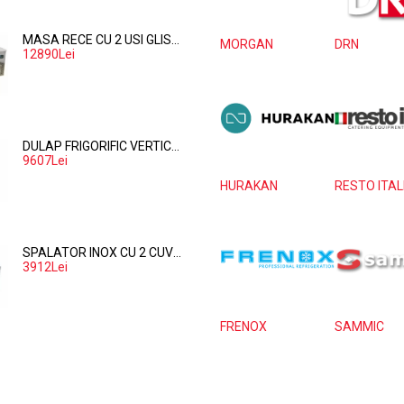
MASA RECE CU 2 USI GLISANTE DIN STICLA - 281 LITRI
MORGAN
DRN
12890Lei
DULAP FRIGORIFIC VERTICAL PENTRU PATISERIE CU 1 USA – 737 LITRI
9607Lei
HURAKAN
RESTO ITAL
SPALATOR INOX CU 2 CUVE PE PARTEA DREAPTA, POLITA INFERIOARA SI SPATIU MASINA SPALAT 160*70*85
3912Lei
FRENOX
SAMMIC