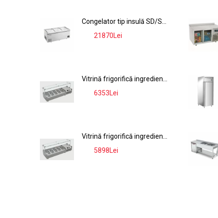
Congelator tip insulă SD/SC-2200RS, 915L, ≤-18°C, Gri
21870Lei
-9%
Vitrină frigorifică ingrediente VRX18-4, 54L, 0-10°C, tip display, inox, 9x GN 1/4
6353Lei
-9%
Vitrină frigorifică ingrediente VRX15-4, 42L, 0-10°C, tip display, inox, 7x GN 1/4
5898Lei
-9%