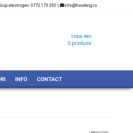
Grup electrogen:
0772 173 292
|

info@horeking.ro
COȘUL MEU
0 produse
RI
INFO
CONTACT
1 PRODUCT(S)