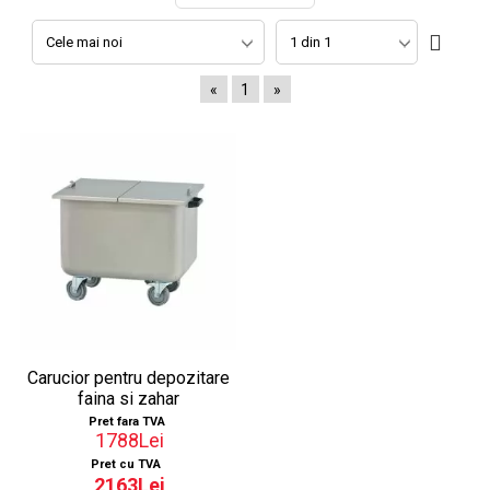
«
1
»
Carucior pentru depozitare
faina si zahar
Pret fara TVA
1788Lei
Pret cu TVA
2163Lei