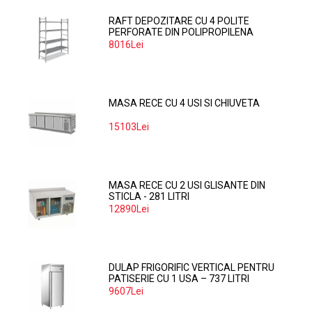
RAFT DEPOZITARE CU 4 POLITE
PERFORATE DIN POLIPROPILENA
374*60 CM
8016Lei
MASA RECE CU 4 USI SI CHIUVETA
15103Lei
MASA RECE CU 2 USI GLISANTE DIN
STICLA - 281 LITRI
12890Lei
DULAP FRIGORIFIC VERTICAL PENTRU
PATISERIE CU 1 USA – 737 LITRI
9607Lei