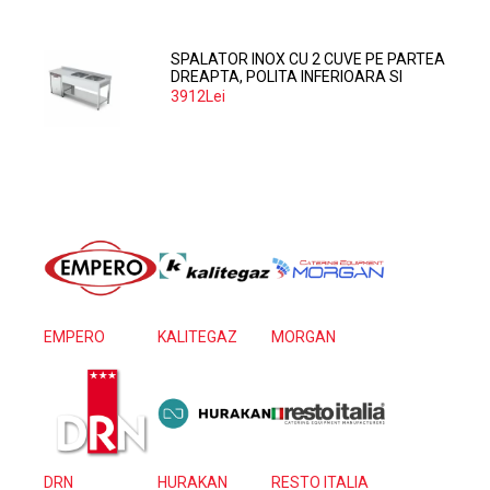
SPALATOR INOX CU 2 CUVE PE PARTEA
DREAPTA, POLITA INFERIOARA SI
SPATIU MASINA SPALAT 160*70*85
3912Lei
EMPERO
KALITEGAZ
MORGAN
DRN
HURAKAN
RESTO ITALIA