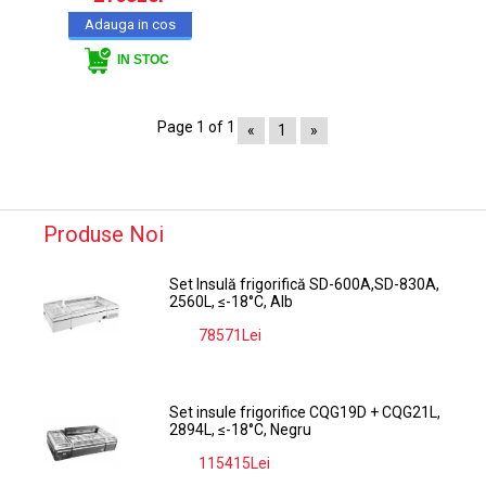
IN STOC
Page 1 of 1
«
1
»
Produse Noi
Set Insulă frigorifică SD-600A,SD-830A,
2560L, ≤-18°C, Alb
78571Lei
-9%
Set insule frigorifice CQG19D + CQG21L,
2894L, ≤-18°C, Negru
115415Lei
-9%