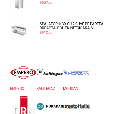
9607Lei
SPALATOR INOX CU 2 CUVE PE PARTEA
DREAPTA, POLITA INFERIOARA SI
SPATIU MASINA SPALAT 160*70*85
3912Lei
EMPERO
KALITEGAZ
MORGAN