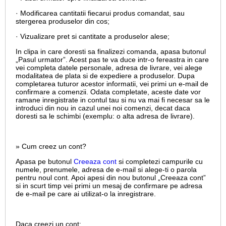
· Modificarea cantitatii fiecarui produs comandat, sau
stergerea produselor din cos;
· Vizualizare pret si cantitate a produselor alese;
In clipa in care doresti sa finalizezi comanda, apasa butonul
„Pasul urmator”. Acest pas te va duce intr-o fereastra in care
vei completa datele personale, adresa de livrare, vei alege
modalitatea de plata si de expediere a produselor. Dupa
completarea tuturor acestor informatii, vei primi un e-mail de
confirmare a comenzii. Odata completate, aceste date vor
ramane inregistrate in contul tau si nu va mai fi necesar sa le
introduci din nou in cazul unei noi comenzi, decat daca
doresti sa le schimbi (exemplu: o alta adresa de livrare).
» Cum creez un cont?
Apasa pe butonul
Creeaza cont
si completezi campurile cu
numele, prenumele, adresa de e-mail si alege-ti o parola
pentru noul cont. Apoi apesi din nou butonul „Creeaza cont”
si in scurt timp vei primi un mesaj de confirmare pe adresa
de e-mail pe care ai utilizat-o la inregistrare.
Daca creezi un cont: