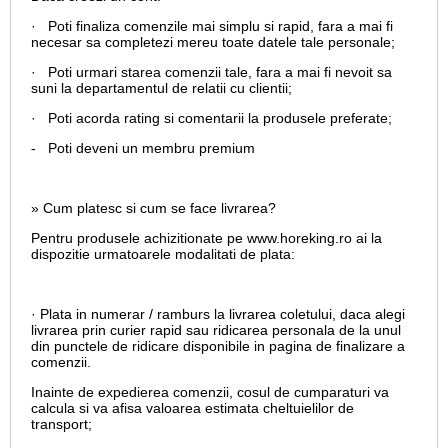
· Poti finaliza comenzile mai simplu si rapid, fara a mai fi
necesar sa completezi mereu toate datele tale personale;
· Poti urmari starea comenzii tale, fara a mai fi nevoit sa
suni la departamentul de relatii cu clientii;
· Poti acorda rating si comentarii la produsele preferate;
- Poti deveni un membru premium
» Cum platesc si cum se face livrarea?
Pentru produsele achizitionate pe www.horeking.ro ai la
dispozitie urmatoarele modalitati de plata:
· Plata in numerar / ramburs la livrarea coletului, daca alegi
livrarea prin curier rapid sau ridicarea personala de la unul
din punctele de ridicare disponibile in pagina de finalizare a
comenzii.
Inainte de expedierea comenzii, cosul de cumparaturi va
calcula si va afisa valoarea estimata cheltuielilor de
transport;