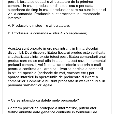
posibil, fara a se depasi o zi lucratoare de la primirea
comenzii in cazul produselor din stoc, sau o perioada
superioara de timp in cazul produselor care nu sunt in stoc si
vin la comanda. Produsele sunt procesate in urmatoarele
intervale:
A. Produsele din stoc – o zi lucratoare;
B. Produsele la comanda – intre 4 - 5 saptamani;
Acestea sunt onorate in ordinea intrarii, in limita stocului
disponibil. Desi disponibilitatea fiecarui produs este verificata
si actualizata zilnic, exista totusi posibilitatea comandarii unui
produs care nu se mai afla in stoc. In acest caz, in momentul
preluarii comenzii, vei fi contactat telefonic sau prin e-mail
pentru a confirma anularea sau livrarea partiala a comenzii.
In situatii speciale (perioade de varf, vacante etc.) pot
aparea intarzieri in operatiunile de prelucrare si livrare a
comenzilor. Comenzile nu sunt procesate in weekenduri si in
perioada sarbatorilor legale.
» Ce se intampla cu datele mele personale?
Conform politicii de protejare a informatiilor, putem oferi
tertilor anumite date generice continute in formularul de