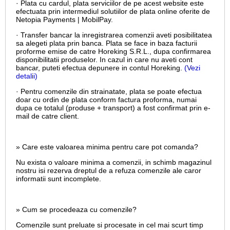
· Plata cu cardul,
plata serviciilor de pe acest website este
efectuata prin intermediul solutiilor de plata online oferite de
Netopia Payments | MobilPay.
· Transfer bancar la inregistrarea comenzii aveti posibilitatea
sa alegeti plata prin banca. Plata se face in baza facturii
proforme emise de catre Horeking S.R.L., dupa confirmarea
disponibilitatii produselor. In cazul in care nu aveti cont
bancar, puteti efectua depunere in contul Horeking.
(Vezi
detalii)
· Pentru comenzile din strainatate, plata se poate efectua
doar cu ordin de plata conform factura proforma, numai
dupa ce totalul (produse + transport) a fost confirmat prin e-
mail de catre client.
» Care este valoarea minima pentru care pot comanda?
Nu exista o valoare minima a comenzii, in schimb magazinul
nostru isi rezerva dreptul de a refuza comenzile ale caror
informatii sunt incomplete.
» Cum se procedeaza cu comenzile?
Comenzile sunt preluate si procesate in cel mai scurt timp