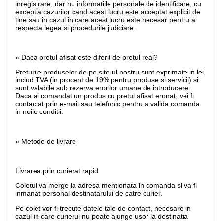
inregistrare, dar nu informatiile personale de identificare, cu
exceptia cazurilor cand acest lucru este acceptat explicit de
tine sau in cazul in care acest lucru este necesar pentru a
respecta legea si procedurile judiciare.
» Daca pretul afisat este diferit de pretul real?
Preturile produselor de pe site-ul nostru sunt exprimate in lei,
includ TVA (in procent de 19% pentru produse si servicii) si
sunt valabile sub rezerva erorilor umane de introducere.
Daca ai comandat un produs cu pretul afisat eronat, vei fi
contactat prin e-mail sau telefonic pentru a valida comanda
in noile conditii.
» Metode de livrare
Livrarea prin curierat rapid
Coletul va merge la adresa mentionata in comanda si va fi
inmanat personal destinatarului de catre curier.
Pe colet vor fi trecute datele tale de contact, necesare in
cazul in care curierul nu poate ajunge usor la destinatia