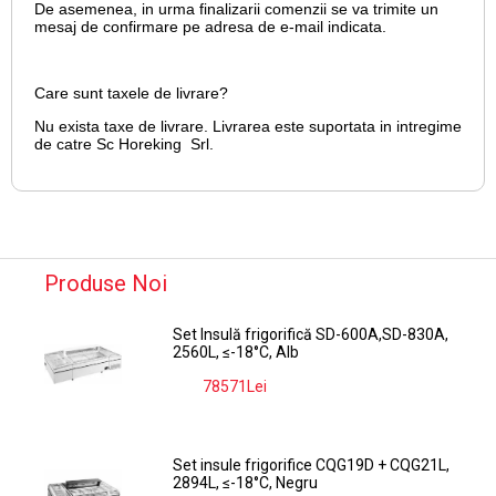
De asemenea, in urma finalizarii comenzii se va trimite un
mesaj de confirmare pe adresa de e-mail
indicata.
Care sunt taxele de livrare?
Nu exista taxe de livrare. Livrarea este suportata in intregime
de catre Sc Horeking Srl.
Produse Noi
Set Insulă frigorifică SD-600A,SD-830A,
2560L, ≤-18°C, Alb
78571Lei
-9%
Set insule frigorifice CQG19D + CQG21L,
2894L, ≤-18°C, Negru