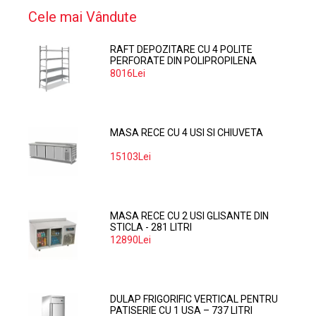
Cele mai Vândute
RAFT DEPOZITARE CU 4 POLITE
PERFORATE DIN POLIPROPILENA
374*60 CM
8016Lei
MASA RECE CU 4 USI SI CHIUVETA
15103Lei
MASA RECE CU 2 USI GLISANTE DIN
STICLA - 281 LITRI
12890Lei
DULAP FRIGORIFIC VERTICAL PENTRU
PATISERIE CU 1 USA – 737 LITRI