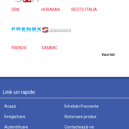
DRN
HURAKAN
RESTO ITALIA
FRENOX
SAMMIC
Vezi tot
Link-uri rapide:
Acasă
Întrebări Frecvente
Înregistrare
Returnare produs
Autentificare
Contactează-ne