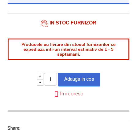
Institutie*
Nume contact*
IN STOC FURNIZOR
Telefon*
Produsele cu livrare din stocul furnizorilor se
expediaza intr-un interval estimativ de 1 - 5
saptamani.
Email*
+
-
Îmi doresc
Share: