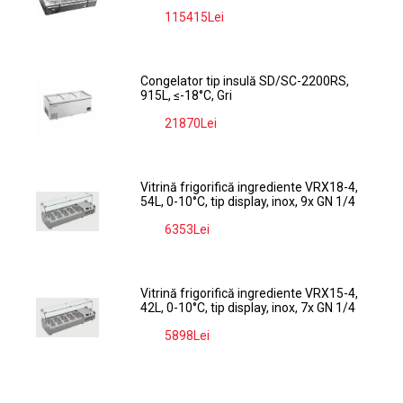
115415Lei
-9%
Congelator tip insulă SD/SC-2200RS,
915L, ≤-18°C, Gri
21870Lei
-9%
Vitrină frigorifică ingrediente VRX18-4,
54L, 0-10°C, tip display, inox, 9x GN 1/4
6353Lei
-9%
Vitrină frigorifică ingrediente VRX15-4,
42L, 0-10°C, tip display, inox, 7x GN 1/4
5898Lei
-9%