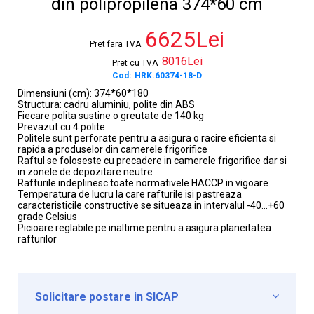
din polipropilena 374*60 cm
6625Lei
Pret fara TVA
8016Lei
Pret cu TVA
Cod:
HRK.60374-18-D
Dimensiuni (cm): 374*60*180
Structura: cadru aluminiu, polite din ABS
Fiecare polita sustine o greutate de 140 kg
Prevazut cu 4 polite
Politele sunt perforate pentru a asigura o racire eficienta si
rapida a produselor din camerele frigorifice
Raftul se foloseste cu precadere in camerele frigorifice dar si
in zonele de depozitare neutre
Rafturile indeplinesc toate normativele HACCP in vigoare
Temperatura de lucru la care rafturile isi pastreaza
caracteristicile constructive se situeaza in intervalul -40...+60
grade Celsius
Picioare reglabile pe inaltime pentru a asigura planeitatea
rafturilor
Solicitare postare in SICAP
