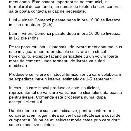
mentionata. Este asadar important sa ne comunici, in
formularul de comanda, un numar de telefon la care curierul
sa te poata contacta in caz de necesitate.
Luni – Vineri: Comenzi plasate pana in ora 16:00 se livreaza
in ziua urmatoare (24h)
Luni – Vineri: Comenzi plasate dupa in ora 16:00 se livreaza
in 1-2 zile (48h)
Pe tot parcursul anului intervalul de livrare mentionat mai sus
este in vigoare pentru produsele cu livrare din stocul
horeking.ro, exceptie facand perioadele cu un volum foarte
mare de comenzi unde termenul de livrare va suferi
modificari.
Produsele cu livrare din stocul furnizorilor cu care colaboram
se expediaza intr-un interval estimativ de 1-5 saptamani.
In cazul in care stocul produselor este insuficient,
reprezentantul de vanzare va transmite clientului data exacta
pentru livrare. Comanda este procesata numai dupa
acceptul clientului.
Datele oferite mai sus sunt indicative, pentru o informare
concreta avem rugamintea sa verificati intotdeauna cosul de
cumparaturi (dupa ce ati selectat modalitatea prin care doriti
sa se expedieze coletul).