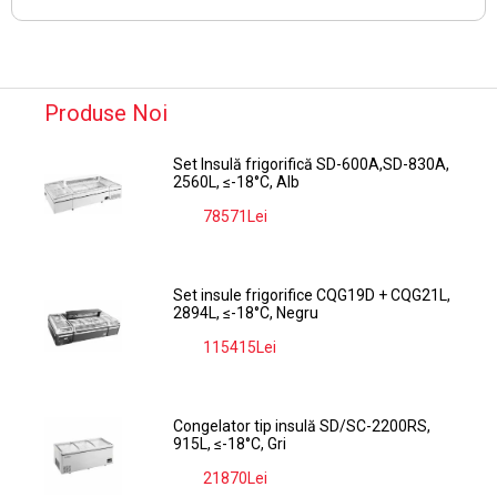
Produse Noi
Set Insulă frigorifică SD-600A,SD-830A,
2560L, ≤-18°C, Alb
78571Lei
-9%
Set insule frigorifice CQG19D + CQG21L,
2894L, ≤-18°C, Negru
115415Lei
-9%
Congelator tip insulă SD/SC-2200RS,
915L, ≤-18°C, Gri
21870Lei
-9%