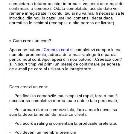
completarea tuturor acestor informatii, vei primi un e-mail de
confirmare a comenzii. Odata completate, aceste date vor
ramane inregistrate in contul tau si nu va mai fi necesar sa le
introduci din nou in cazul unei noi comenzi, decat daca
doresti sa le schimbi (exemplu: o alta adresa de livrare).
» Cum creez un cont?
Apasa pe butonul
Creeaza cont
si completezi campurile cu
numele, prenumele, adresa de e-mail si alege-ti o parola
pentru noul cont. Apoi apesi din nou butonul „Creeaza cont”
si in scurt timp vei primi un mesaj de confirmare pe adresa
de e-mail pe care ai utilizat-o la inregistrare.
Daca creezi un cont:
· Poti finaliza comenzile mai simplu si rapid, fara a mai fi
necesar sa completezi mereu toate datele tale personale;
· Poti urmari starea comenzii tale, fara a mai fi nevoit sa
suni la departamentul de relatii cu clientii;
· Poti acorda rating si comentarii la produsele preferate;
- Poti deveni un membru premium