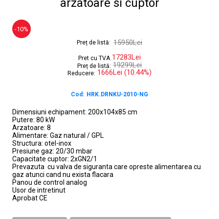
arzatoare si cuptor
-10%
15950Lei
Preț de listă:
17283Lei
Pret cu TVA
19299Lei
Preț de listă:
1666Lei (10.44%)
Reducere:
Cod:
HRK.DRNKU-2010-NG
Dimensiuni echipament: 200x104x85 cm
Putere: 80 kW
Arzatoare: 8
Alimentare: Gaz natural / GPL
Structura: otel-inox
Presiune gaz: 20/30 mbar
Capacitate cuptor:
2xGN2/1
Prevazuta cu valva de siguranta care opreste alimentarea cu
gaz atunci cand nu exista flacara
Panou de control analog
Usor de intretinut
Aprobat CE