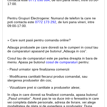
contacta este
0771 098 064
, de luni pana vineri, intre
09:00-
17:00.
Pentru Grupuri Electrogene:
Numarul de telefon la care ne
poti contacta este
0772 173 292
, de luni pana vineri, intre
09:00-17:00.
» Care sunt pasii pentru comanda online?
Adauga produsele pe care doresti sa le cumperi in cosul tau
de cumparaturi apasand pe butonul „Adauga in cos”.
Cosul tau de cumparaturi este pe partea dreapta in bara de
meniu. Apasa pe butonul
cosul de cumparaturi
pentru:
- Pasul urmator spre finalizarea comenzii
· Modificarea cantitatii fiecarui produs comandat, sau
stergerea produselor din cos;
· Vizualizare pret si cantitate a produselor alese;
In clipa in care doresti sa finalizezi comanda, apasa butonul
„Pasul urmator”. Acest pas te va duce intr-o fereastra in care
vei completa datele personale, adresa de livrare, vei alege
modalitatea de plata si de expediere a produselor. Dupa