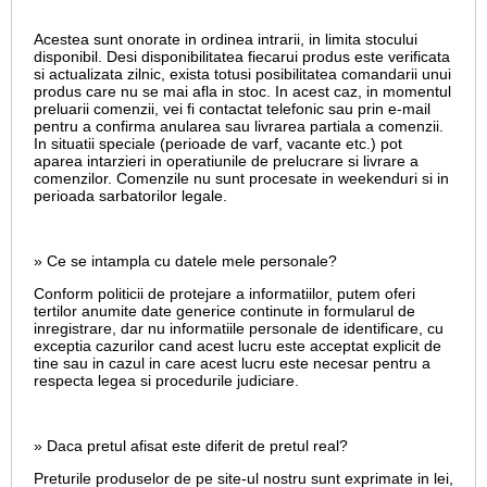
Acestea sunt onorate in ordinea intrarii, in limita stocului
disponibil. Desi disponibilitatea fiecarui produs este verificata
si actualizata zilnic, exista totusi posibilitatea comandarii unui
produs care nu se mai afla in stoc. In acest caz, in momentul
preluarii comenzii, vei fi contactat telefonic sau prin e-mail
pentru a confirma anularea sau livrarea partiala a comenzii.
In situatii speciale (perioade de varf, vacante etc.) pot
aparea intarzieri in operatiunile de prelucrare si livrare a
comenzilor. Comenzile nu sunt procesate in weekenduri si in
perioada sarbatorilor legale.
» Ce se intampla cu datele mele personale?
Conform politicii de protejare a informatiilor, putem oferi
tertilor anumite date generice continute in formularul de
inregistrare, dar nu informatiile personale de identificare, cu
exceptia cazurilor cand acest lucru este acceptat explicit de
tine sau in cazul in care acest lucru este necesar pentru a
respecta legea si procedurile judiciare.
» Daca pretul afisat este diferit de pretul real?
Preturile produselor de pe site-ul nostru sunt exprimate in lei,