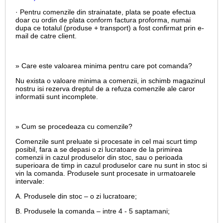
· Pentru comenzile din strainatate, plata se poate efectua
doar cu ordin de plata conform factura proforma, numai
dupa ce totalul (produse + transport) a fost confirmat prin e-
mail de catre client.
» Care este valoarea minima pentru care pot comanda?
Nu exista o valoare minima a comenzii, in schimb magazinul
nostru isi rezerva dreptul de a refuza comenzile ale caror
informatii sunt incomplete.
» Cum se procedeaza cu comenzile?
Comenzile sunt preluate si procesate in cel mai scurt timp
posibil, fara a se depasi o zi lucratoare de la primirea
comenzii in cazul produselor din stoc, sau o perioada
superioara de timp in cazul produselor care nu sunt in stoc si
vin la comanda. Produsele sunt procesate in urmatoarele
intervale:
A. Produsele din stoc – o zi lucratoare;
B. Produsele la comanda – intre 4 - 5 saptamani;