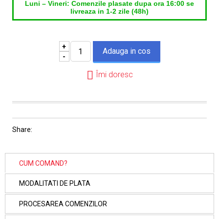
Luni – Vineri: Comenzile plasate dupa ora 16:00 se
livreaza in 1-2 zile (48h)
+
-
Îmi doresc
Share:
CUM COMAND?
MODALITATI DE PLATA
PROCESAREA COMENZILOR