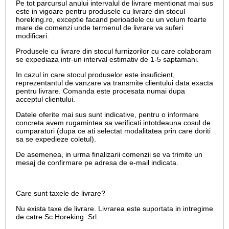
Pe tot parcursul anului intervalul de livrare mentionat mai sus
este in vigoare pentru produsele cu livrare din stocul
horeking.ro, exceptie facand perioadele cu un volum foarte
mare de comenzi unde termenul de livrare va suferi
modificari.
Produsele cu livrare din stocul furnizorilor cu care colaboram
se expediaza intr-un interval estimativ de 1-5 saptamani.
In cazul in care stocul produselor este insuficient,
reprezentantul de vanzare va transmite clientului data exacta
pentru livrare. Comanda este procesata numai dupa
acceptul clientului.
Datele oferite mai sus sunt indicative, pentru o informare
concreta avem rugamintea sa verificati intotdeauna cosul de
cumparaturi (dupa ce ati selectat modalitatea prin care doriti
sa se expedieze coletul).
De asemenea, in urma finalizarii comenzii se va trimite un
mesaj de confirmare pe adresa de e-mail
indicata.
Care sunt taxele de livrare?
Nu exista taxe de livrare. Livrarea este suportata in intregime
de catre Sc Horeking Srl.