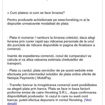
» Cum platesc si cum se face livrarea?
Pentru produsele achizitionate pe www.horeking.ro ai la
dispozitie urmatoarele modalitati de plata:
· Plata in numerar / ramburs la livrarea coletului, daca alegi
livrarea prin curier rapid sau ridicarea personala de la unul
din punctele de ridicare disponibile in pagina de finalizare a
comenzii.
Inainte de expedierea comenzii, cosul de cumparaturi va
calcula si va afisa valoarea estimata cheltuielilor de
transport;
· Plata cu cardul,
plata serviciilor de pe acest website este
efectuata prin intermediul solutiilor de plata online oferite de
Netopia Payments | MobilPay.
· Transfer bancar la inregistrarea comenzii aveti posibilitatea
sa alegeti plata prin banca. Plata se face in baza facturii
proforme emise de catre Horeking S.R.L., dupa confirmarea
disponibilitatii produselor. In cazul in care nu aveti cont
bancar, puteti efectua depunere in contul Horeking.
(Vezi
detalii)