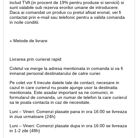
includ TVA (in procent de 19% pentru produse si servicii) si
sunt valabile sub rezerva erorilor umane de introducere.
Daca ai comandat un produs cu pretul afisat eronat, vei fi
contactat prin e-mail sau telefonic pentru a valida comanda
in noile conditii.
» Metode de livrare
Livrarea prin curierat rapid
Coletul va merge la adresa mentionata in comanda si va fi
inmanat personal destinatarului de catre curier.
Pe colet vor fi trecute datele tale de contact, necesare in
cazul in care curierul nu poate ajunge usor la destinatia
mentionata. Este asadar important sa ne comunici, in
formularul de comanda, un numar de telefon la care curierul
sa te poata contacta in caz de necesitate.
Luni – Vineri: Comenzi plasate pana in ora 16:00 se livreaza
in ziua urmatoare (24h)
Luni – Vineri: Comenzi plasate dupa in ora 16:00 se livreaza
in 1-2 zile (48h)