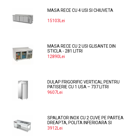
MASA RECE CU 4 USI SI CHIUVETA
15103Lei
MASA RECE CU 2 USI GLISANTE DIN
STICLA - 281 LITRI
12890Lei
DULAP FRIGORIFIC VERTICAL PENTRU
PATISERIE CU 1 USA – 737 LITRI
9607Lei
SPALATOR INOX CU 2 CUVE PE PARTEA
DREAPTA, POLITA INFERIOARA SI
SPATIU MASINA SPALAT 160*70*85
3912Lei