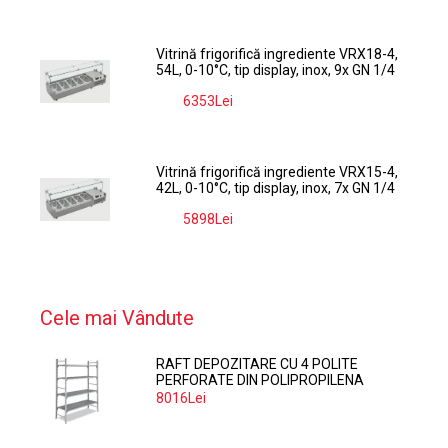
Vitrină frigorifică ingrediente VRX18-4,
54L, 0-10°C, tip display, inox, 9x GN 1/4
6353Lei
-9%
Vitrină frigorifică ingrediente VRX15-4,
42L, 0-10°C, tip display, inox, 7x GN 1/4
5898Lei
-9%
Cele mai Vândute
RAFT DEPOZITARE CU 4 POLITE
PERFORATE DIN POLIPROPILENA
374*60 CM
8016Lei