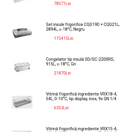
78571Lei
-9%
Set insule frigorifice CQG19D + CQG21L,
2894L, ≤-18°C, Negru
115415Lei
-9%
Congelator tip insulă SD/SC-2200RS,
915L, ≤-18°C, Gri
21870Lei
-9%
Vitrină frigorifică ingrediente VRX18-4,
54L, 0-10°C, tip display, inox, 9x GN 1/4
6353Lei
-9%
Vitrină frigorifică ingrediente VRX15-4,