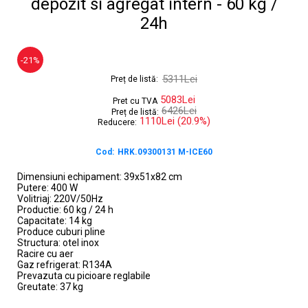
depozit si agregat intern - 60 kg /
24h
-21%
5311Lei
Preț de listă:
5083Lei
Pret cu TVA
6426Lei
Preț de listă:
1110Lei (20.9%)
Reducere:
Cod:
HRK.09300131 M-ICE60
Dimensiuni echipament: 39x51x82 cm
Putere: 400 W
Volitriaj: 220V/50Hz
Productie: 60 kg / 24 h
Capacitate: 14 kg
Produce cuburi pline
Structura: otel inox
Racire cu aer
Gaz refrigerat: R134A
Prevazuta cu picioare reglabile
Greutate: 37 kg