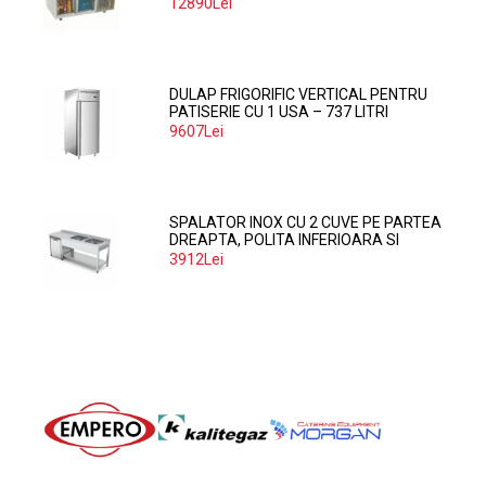
12890Lei
DULAP FRIGORIFIC VERTICAL PENTRU
PATISERIE CU 1 USA – 737 LITRI
9607Lei
SPALATOR INOX CU 2 CUVE PE PARTEA
DREAPTA, POLITA INFERIOARA SI
SPATIU MASINA SPALAT 160*70*85
3912Lei