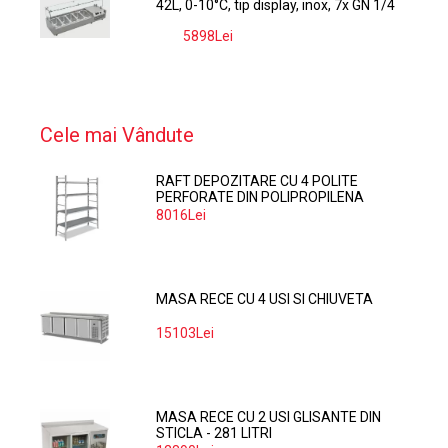
42L, 0-10°C, tip display, inox, 7x GN 1/4
5898Lei
-9%
Cele mai Vândute
RAFT DEPOZITARE CU 4 POLITE
PERFORATE DIN POLIPROPILENA
374*60 CM
8016Lei
MASA RECE CU 4 USI SI CHIUVETA
15103Lei
MASA RECE CU 2 USI GLISANTE DIN
STICLA - 281 LITRI