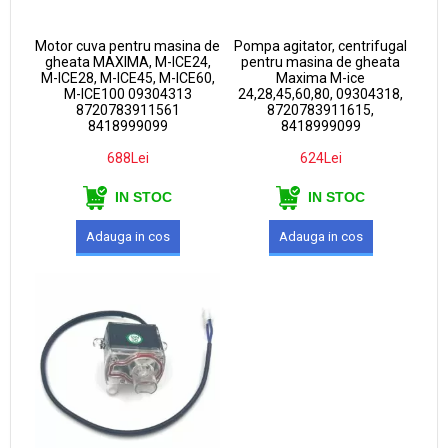
Motor cuva pentru masina de
Pompa agitator, centrifugal
gheata MAXIMA, M-ICE24,
pentru masina de gheata
M-ICE28, M-ICE45, M-ICE60,
Maxima M-ice
M-ICE100 09304313
24,28,45,60,80, 09304318,
8720783911561
8720783911615,
8418999099
8418999099
688Lei
624Lei
IN STOC
IN STOC