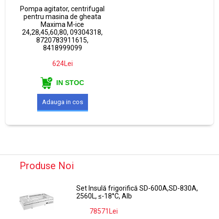
Pompa agitator, centrifugal
pentru masina de gheata
Maxima M-ice
24,28,45,60,80, 09304318,
8720783911615,
8418999099
624Lei
IN STOC
Produse Noi
Set Insulă frigorifică SD-600A,SD-830A,
2560L, ≤-18°C, Alb
78571Lei
-9%