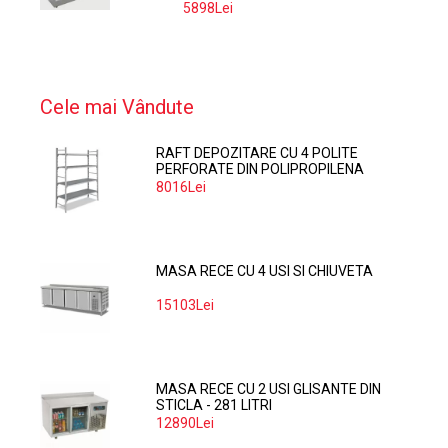
5898Lei
-9%
Cele mai Vândute
RAFT DEPOZITARE CU 4 POLITE
PERFORATE DIN POLIPROPILENA
374*60 CM
8016Lei
MASA RECE CU 4 USI SI CHIUVETA
15103Lei
MASA RECE CU 2 USI GLISANTE DIN
STICLA - 281 LITRI
12890Lei