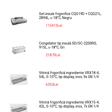
Set insule frigorifice CQG19D + CQG21L,
2894L, ≤-18°C, Negru
115415Lei
-9%
Congelator tip insulă SD/SC-2200RS,
915L, ≤-18°C, Gri
21870Lei
-9%
Vitrină frigorifică ingrediente VRX18-4,
54L, 0-10°C, tip display, inox, 9x GN 1/4
6353Lei
-9%
Vitrină frigorifică ingrediente VRX15-4,
42L, 0-10°C, tip display, inox, 7x GN 1/4