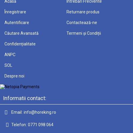
Acasă
Întrebări Frecvente
Înregistrare
Returnare produs
Autentificare
Contactează-ne
Căutare Avansată
Termeni și Condiții
Confidențialitate
ANPC
SOL
Despre noi
Informatii contact:
Email:
info@horeking.ro
Telefon:
0771 098 064