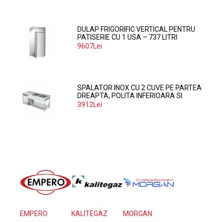
DULAP FRIGORIFIC VERTICAL PENTRU
PATISERIE CU 1 USA – 737 LITRI
9607Lei
SPALATOR INOX CU 2 CUVE PE PARTEA
DREAPTA, POLITA INFERIOARA SI
SPATIU MASINA SPALAT 160*70*85
3912Lei
EMPERO
KALITEGAZ
MORGAN