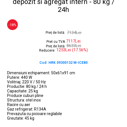
depozit si agregat intern - 80 kg /
24h
-18%
7134Lei
Preț de listă:
7117Lei
Pret cu TVA
8633Lei
Preț de listă:
1253Lei (17.56%)
Reducere:
Cod:
HRK.09300132 M-ICE80
Dimensiuni echipament: 50x61x91 cm
Putere: 440 W
Volitriaj: 220 V / 50 Hz
Productie: 80 kg / 24 h
Capacitate: 25 kg
Produce cuburi pline
Structura: otel inox
Racire cu aer
Gaz refrigerat: R134A
Prevazuta cu picioare reglabile
Greutate: 45 kg