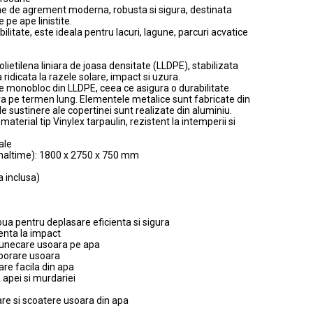
ne de agrement moderna, robusta si sigura, destinata
 pe ape linistite.
litate, este ideala pentru lacuri, lagune, parcuri acvatice
olietilena liniara de joasa densitate (LLDPE), stabilizata
 ridicata la razele solare, impact si uzura.
e monobloc din LLDPE, ceea ce asigura o durabilitate
ra pe termen lung. Elementele metalice sunt fabricate din
e de sustinere ale copertinei sunt realizate din aluminiu.
aterial tip Vinylex tarpaulin, rezistent la intemperii si
ale
Inaltime): 1800 x 2750 x 750 mm
a inclusa)
ua pentru deplasare eficienta si sigura
tenta la impact
lunecare usoara pe apa
oborare usoara
re facila din apa
 apei si murdariei
re si scoatere usoara din apa