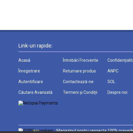
Link-uri rapide:
Acasă
Întrebări Frecvente
Confidențiali
Înregistrare
Returnare produs
ANPC
Autentificare
Contactează-ne
SOL
Căutare Avansată
Termeni și Condiții
Despre noi
Magazinul nostru respecta 100% prevede
GDPR