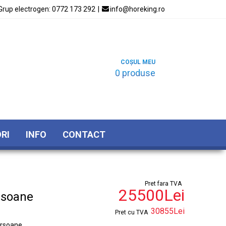
Grup electrogen:
0772 173 292
|

info@horeking.ro
COȘUL MEU
0 produse
RI
INFO
CONTACT
Pret fara TVA
25500Lei
rsoane
30855Lei
Pret cu TVA
ersoane