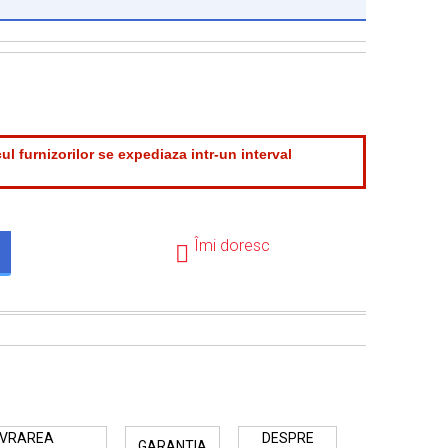
ul furnizorilor se expediaza intr-un interval
.
Îmi doresc
IVRAREA
DESPRE
GARANTIA