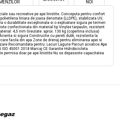
MENZILOR
NOI
iale sau recreative pe ape linistite. Conceputa pentru confort
polietilena liniara de joasa densitate (LLDPE), stabilizata UV,
ra o durabilitate exceptionala si o exploatare sigura pe termen
este confectionata din material tip Vinylex tarpaulin, rezistent
terial: 4,5 mm Greutate: aprox. 130 kg (copertina inclusa)
enta si sigura Constructie cu pereti dubli, rezistenta la
are facila din apa Zone de drenaj pentru eliminarea apei si
ilizare Recomandata pentru: Lacuri Lagune Parcuri acvatice Ape
05 ISO 45001:2018 Marcaj CE Garantie Hidrobicicleta
este permisa doar pe ape linistite Nu se depaseste capacitatea