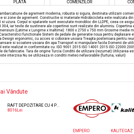
PLATA
COMENZILOR
CO
 ambarcatiune de agrement moderna, robusta si sigura, destinata utilizarii comerc
ice si zone de agrement. Constructie si materiale Hidrobicicleta este realizata din 
ct si uzura. Corpul si spatarele sunt executate monobloc din LLDPE, ceea ce asigu
 304, iar tevile de sustinere ale copertinei sunt realizate din aluminiu. Copertina 
 Dimensiuni (Latime x Lungime x Inaltime): 1800 x 2750 x 750 mm Grosime medie ma
acteristici functionale Sistem de pedale de generatie noua pentru deplasare efici
 Design ergonomic, cu acces si coborare usoara Treapta posterioara pentru reurc
 lansare si scoatere usoara din apa Transport si manipulare facila Domenii de ut
usul este realizat in conformitate cu: ISO 9001:2015 ISO 14001:2015 ISO 22000:20
e de fabricatie. Tara de origine Turcia Conditii de utilizare (rezumat) Utilizarea 
ste interzisa Nu se utilizeaza in conditii meteo nefavorabile (furtuna, valuri)
ai Vândute
RAFT DEPOZITARE CU 4 POLITE PERFORATE DIN POLIPROPILENA 374*60 CM
8016Lei
EMPERO
KALITEGAZ