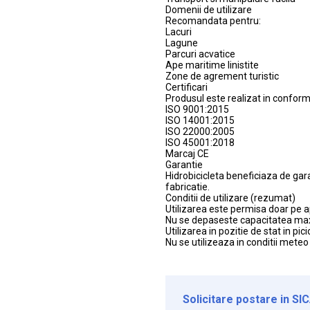
Domenii de utilizare
Recomandata pentru:
Lacuri
Lagune
Parcuri acvatice
Ape maritime linistite
Zone de agrement turistic
Certificari
Produsul este realizat in conform
ISO 9001:2015
ISO 14001:2015
ISO 22000:2005
ISO 45001:2018
Marcaj CE
Garantie
Hidrobicicleta beneficiaza de gar
fabricatie.
Conditii de utilizare (rezumat)
Utilizarea este permisa doar pe ap
Nu se depaseste capacitatea ma
Utilizarea in pozitie de stat in pic
Nu se utilizeaza in conditii meteo
Solicitare postare in SI