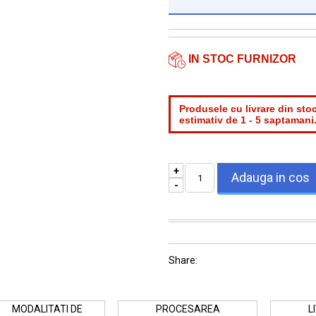
Institutie*
Nume contact*
IN STOC FURNIZOR
Telefon*
Email*
Produsele cu livrare din stoc
estimativ de 1 - 5 saptamani
+
-
Share:
MODALITATI DE
PROCESAREA
L