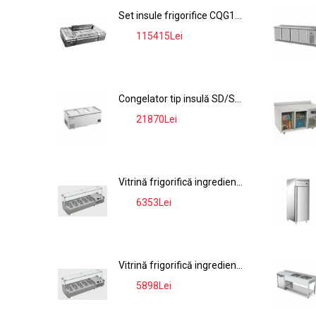
Set insule frigorifice CQG19D + CQG21L, 2894L, ≤-18°C, Negru
115415Lei
-9%
Congelator tip insulă SD/SC-2200RS, 915L, ≤-18°C, Gri
21870Lei
-9%
Vitrină frigorifică ingrediente VRX18-4, 54L, 0-10°C, tip display, inox, 9x GN 1/4
6353Lei
-9%
Vitrină frigorifică ingrediente VRX15-4, 42L, 0-10°C, tip display, inox, 7x GN 1/4
5898Lei
-9%