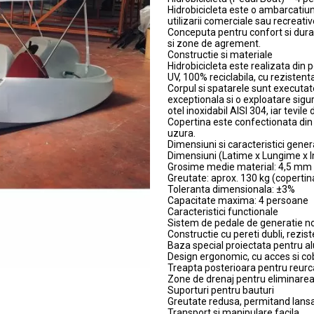
Hidrobicicleta este o ambarcatiu
utilizarii comerciale sau recreative
Conceputa pentru confort si durabi
si zone de agrement.
Constructie si materiale
Hidrobicicleta este realizata din p
UV, 100% reciclabila, cu rezistenta
Corpul si spatarele sunt executat
exceptionala si o exploatare sigu
otel inoxidabil AISI 304, iar tevil
Copertina este confectionata din m
uzura.
Dimensiuni si caracteristici gener
Dimensiuni (Latime x Lungime x 
Grosime medie material: 4,5 mm
Greutate: aprox. 130 kg (copertin
Toleranta dimensionala: ±3%
Capacitate maxima: 4 persoane
Caracteristici functionale
Sistem de pedale de generatie no
Constructie cu pereti dubli, rezis
Baza special proiectata pentru a
Design ergonomic, cu acces si c
Treapta posterioara pentru reurca
Zone de drenaj pentru eliminarea
Suporturi pentru bauturi
Greutate redusa, permitand lansa
Transport si manipulare facila