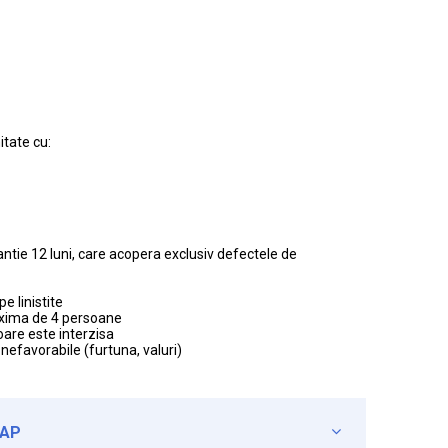
itate cu:
antie 12 luni, care acopera exclusiv defectele de
e linistite
xima de 4 persoane
ioare este interzisa
 nefavorabile (furtuna, valuri)
CAP
