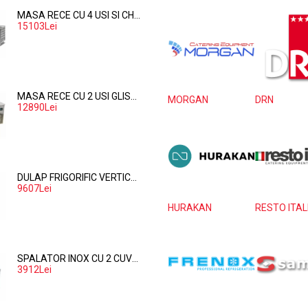
MASA RECE CU 4 USI SI CHIUVETA
15103Lei
MASA RECE CU 2 USI GLISANTE DIN STICLA - 281 LITRI
MORGAN
DRN
12890Lei
DULAP FRIGORIFIC VERTICAL PENTRU PATISERIE CU 1 USA – 737 LITRI
9607Lei
HURAKAN
RESTO ITAL
SPALATOR INOX CU 2 CUVE PE PARTEA DREAPTA, POLITA INFERIOARA SI SPATIU MASINA SPALAT 160*70*85
3912Lei