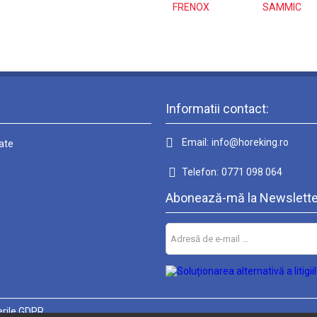
FRENOX
SAMMIC
Informatii contact:
Email:
info@horeking.ro
tate
Telefon:
0771 098 064
Abonează-mă la Newslette
rile GDPR.