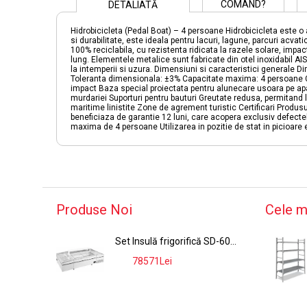
COMAND?
DETALIATĂ
Hidrobicicleta (Pedal Boat) – 4 persoane Hidrobicicleta este o
si durabilitate, este ideala pentru lacuri, lagune, parcuri acvat
100% reciclabila, cu rezistenta ridicata la razele solare, impa
lung. Elementele metalice sunt fabricate din otel inoxidabil AISI
la intemperii si uzura. Dimensiuni si caracteristici generale
Toleranta dimensionala: ±3% Capacitate maxima: 4 persoane Car
impact Baza special proiectata pentru alunecare usoara pe apa
murdariei Suporturi pentru bauturi Greutate redusa, permitand
maritime linistite Zone de agrement turistic Certificari Prod
beneficiaza de garantie 12 luni, care acopera exclusiv defectel
maxima de 4 persoane Utilizarea in pozitie de stat in picioare e
Produse Noi
Cele m
Set Insulă frigorifică SD-600A,SD-830A, 2560L, ≤-18°C, Alb
78571Lei
-9%