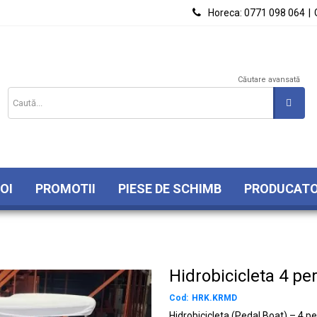

Horeca:
0771 098 064
|
Căutare avansată
OI
PROMOTII
PIESE DE SCHIMB
PRODUCATO
Hidrobicicleta 4 pe
Cod:
HRK.KRMD
Hidrobicicleta (Pedal Boat) – 4 p