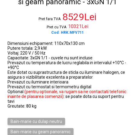
si geam panoramic - 3xGN 1/1
8529Lei
Pret fara TVA
10321Lei
Pret cu TVA
Cod:
HRK.MFV711
Dimensiuni echipament: 110x70x130 cm
Putere totala: 2,9 kW
Voltaj: 220 V / 50 Hz
Capacitate: 3xGN 1/1 - cuvele nu sunt incluse
Prevazut cu temperatura de lucru reglabila in intervalul +10°C -
+90°C
Este dotat cu suprastructura de sticla cu iluminare halogen, ce
asigura o vizibilitate excelenta a preparatelor
Prevazut cu iluminare interioara
Prevazut cu termostat si termometru digital
Optional
(pentru optionale, va rugam sa ne contactati telefonic
inainte de plasarea comenzii)
: se poate dota cu suport pentru
tavi
Greutate: 80 kg
Bain-marie cu dulap neutru
Bain-marie cu geam panoramic