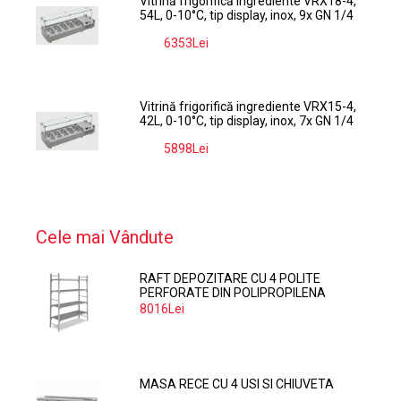
Vitrină frigorifică ingrediente VRX18-4,
54L, 0-10°C, tip display, inox, 9x GN 1/4
6353Lei
-9%
Vitrină frigorifică ingrediente VRX15-4,
42L, 0-10°C, tip display, inox, 7x GN 1/4
5898Lei
-9%
Cele mai Vândute
RAFT DEPOZITARE CU 4 POLITE
PERFORATE DIN POLIPROPILENA
374*60 CM
8016Lei
MASA RECE CU 4 USI SI CHIUVETA