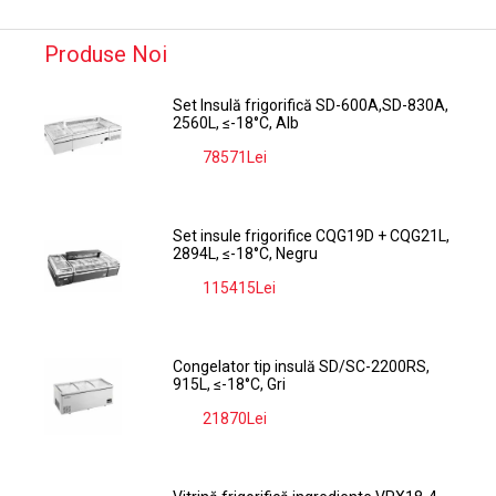
Produse Noi
Set Insulă frigorifică SD-600A,SD-830A,
2560L, ≤-18°C, Alb
78571Lei
-9%
Set insule frigorifice CQG19D + CQG21L,
2894L, ≤-18°C, Negru
115415Lei
-9%
Congelator tip insulă SD/SC-2200RS,
915L, ≤-18°C, Gri
21870Lei
-9%