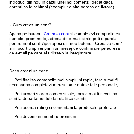
introduci din nou in cazul unei noi comenzi, decat daca
doresti sa le schimbi (exemplu: o alta adresa de livrare).
» Cum creez un cont?
Apasa pe butonul
Creeaza cont
si completezi campurile cu
numele, prenumele, adresa de e-mail si alege-ti o parola
pentru noul cont. Apoi apesi din nou butonul „Creeaza cont”
si in scurt timp vei primi un mesaj de confirmare pe adresa
de e-mail pe care ai utilizat-o la inregistrare.
Daca creezi un cont:
· Poti finaliza comenzile mai simplu si rapid, fara a mai fi
necesar sa completezi mereu toate datele tale personale;
· Poti urmari starea comenzii tale, fara a mai fi nevoit sa
suni la departamentul de relatii cu clientii;
· Poti acorda rating si comentarii la produsele preferate;
- Poti deveni un membru premium