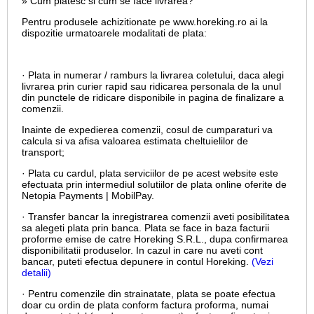
» Cum platesc si cum se face livrarea?
Pentru produsele achizitionate pe www.horeking.ro ai la
dispozitie urmatoarele modalitati de plata:
· Plata in numerar / ramburs la livrarea coletului, daca alegi
livrarea prin curier rapid sau ridicarea personala de la unul
din punctele de ridicare disponibile in pagina de finalizare a
comenzii.
Inainte de expedierea comenzii, cosul de cumparaturi va
calcula si va afisa valoarea estimata cheltuielilor de
transport;
· Plata cu cardul,
plata serviciilor de pe acest website este
efectuata prin intermediul solutiilor de plata online oferite de
Netopia Payments | MobilPay.
· Transfer bancar la inregistrarea comenzii aveti posibilitatea
sa alegeti plata prin banca. Plata se face in baza facturii
proforme emise de catre Horeking S.R.L., dupa confirmarea
disponibilitatii produselor. In cazul in care nu aveti cont
bancar, puteti efectua depunere in contul Horeking.
(Vezi
detalii)
· Pentru comenzile din strainatate, plata se poate efectua
doar cu ordin de plata conform factura proforma, numai