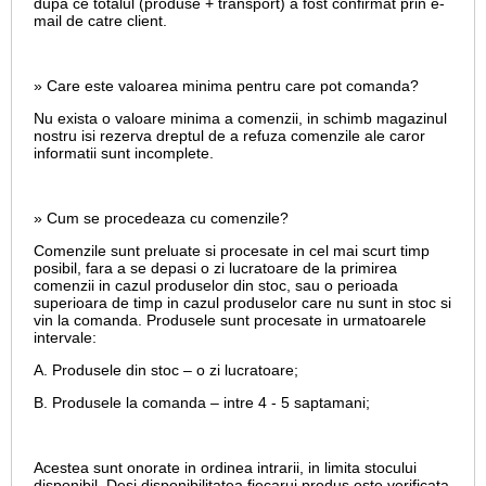
dupa ce totalul (produse + transport) a fost confirmat prin e-
mail de catre client.
» Care este valoarea minima pentru care pot comanda?
Nu exista o valoare minima a comenzii, in schimb magazinul
nostru isi rezerva dreptul de a refuza comenzile ale caror
informatii sunt incomplete.
» Cum se procedeaza cu comenzile?
Comenzile sunt preluate si procesate in cel mai scurt timp
posibil, fara a se depasi o zi lucratoare de la primirea
comenzii in cazul produselor din stoc, sau o perioada
superioara de timp in cazul produselor care nu sunt in stoc si
vin la comanda. Produsele sunt procesate in urmatoarele
intervale:
A. Produsele din stoc – o zi lucratoare;
B. Produsele la comanda – intre 4 - 5 saptamani;
Acestea sunt onorate in ordinea intrarii, in limita stocului
disponibil. Desi disponibilitatea fiecarui produs este verificata