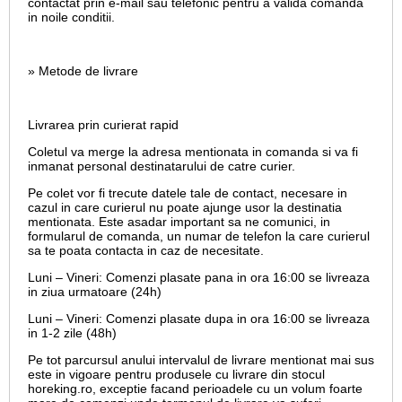
contactat prin e-mail sau telefonic pentru a valida comanda
in noile conditii.
» Metode de livrare
Livrarea prin curierat rapid
Coletul va merge la adresa mentionata in comanda si va fi
inmanat personal destinatarului de catre curier.
Pe colet vor fi trecute datele tale de contact, necesare in
cazul in care curierul nu poate ajunge usor la destinatia
mentionata. Este asadar important sa ne comunici, in
formularul de comanda, un numar de telefon la care curierul
sa te poata contacta in caz de necesitate.
Luni – Vineri: Comenzi plasate pana in ora 16:00 se livreaza
in ziua urmatoare (24h)
Luni – Vineri: Comenzi plasate dupa in ora 16:00 se livreaza
in 1-2 zile (48h)
Pe tot parcursul anului intervalul de livrare mentionat mai sus
este in vigoare pentru produsele cu livrare din stocul
horeking.ro, exceptie facand perioadele cu un volum foarte