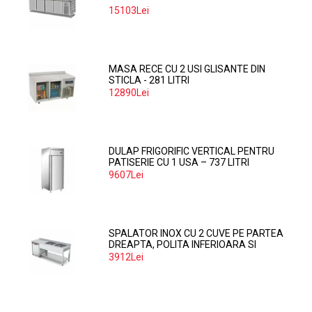
15103Lei
MASA RECE CU 2 USI GLISANTE DIN
STICLA - 281 LITRI
12890Lei
DULAP FRIGORIFIC VERTICAL PENTRU
PATISERIE CU 1 USA – 737 LITRI
9607Lei
SPALATOR INOX CU 2 CUVE PE PARTEA
DREAPTA, POLITA INFERIOARA SI
SPATIU MASINA SPALAT 160*70*85
3912Lei