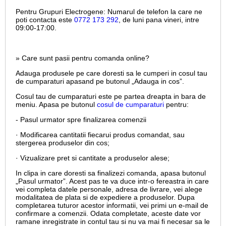
Pentru Grupuri Electrogene:
Numarul de telefon la care ne
poti contacta este
0772 173 292
, de luni pana vineri, intre
09:00-17:00.
» Care sunt pasii pentru comanda online?
Adauga produsele pe care doresti sa le cumperi in cosul tau
de cumparaturi apasand pe butonul „Adauga in cos”.
Cosul tau de cumparaturi este pe partea dreapta in bara de
meniu. Apasa pe butonul
cosul de cumparaturi
pentru:
- Pasul urmator spre finalizarea comenzii
· Modificarea cantitatii fiecarui produs comandat, sau
stergerea produselor din cos;
· Vizualizare pret si cantitate a produselor alese;
In clipa in care doresti sa finalizezi comanda, apasa butonul
„Pasul urmator”. Acest pas te va duce intr-o fereastra in care
vei completa datele personale, adresa de livrare, vei alege
modalitatea de plata si de expediere a produselor. Dupa
completarea tuturor acestor informatii, vei primi un e-mail de
confirmare a comenzii. Odata completate, aceste date vor
ramane inregistrate in contul tau si nu va mai fi necesar sa le