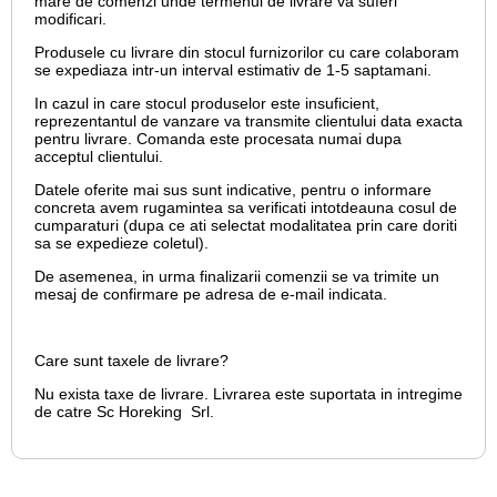
mare de comenzi unde termenul de livrare va suferi
modificari.
Produsele cu livrare din stocul furnizorilor cu care colaboram
se expediaza intr-un interval estimativ de 1-5 saptamani.
In cazul in care stocul produselor este insuficient,
reprezentantul de vanzare va transmite clientului data exacta
pentru livrare. Comanda este procesata numai dupa
acceptul clientului.
Datele oferite mai sus sunt indicative, pentru o informare
concreta avem rugamintea sa verificati intotdeauna cosul de
cumparaturi (dupa ce ati selectat modalitatea prin care doriti
sa se expedieze coletul).
De asemenea, in urma finalizarii comenzii se va trimite un
mesaj de confirmare pe adresa de e-mail
indicata.
Care sunt taxele de livrare?
Nu exista taxe de livrare. Livrarea este suportata in intregime
de catre Sc Horeking Srl.