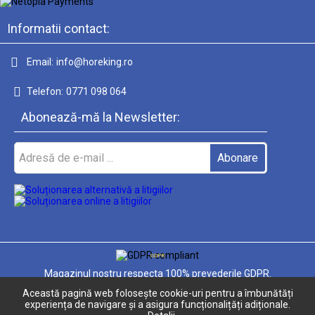
Informatii contact:
Email:
info@horeking.ro
Telefon:
0771 098 064
Abonează-mă la Newsletter:
GDPR
Magazinul nostru respecta 100% prevederile GDPR.
Această pagină web folosește cookie-uri pentru a îmbunătăți
Informatiile mele personale
experiența de navigare și a asigura funcționalițăți adiționale.