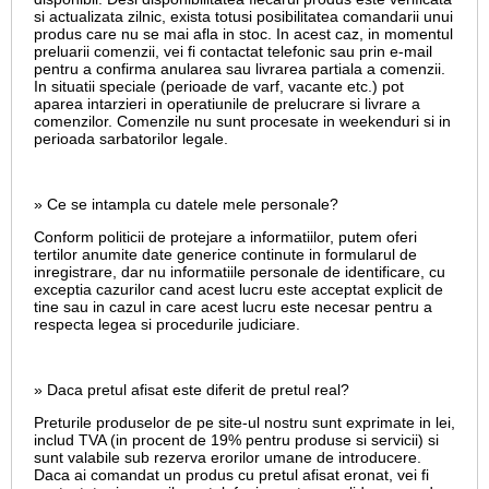
si actualizata zilnic, exista totusi posibilitatea comandarii unui
produs care nu se mai afla in stoc. In acest caz, in momentul
preluarii comenzii, vei fi contactat telefonic sau prin e-mail
pentru a confirma anularea sau livrarea partiala a comenzii.
In situatii speciale (perioade de varf, vacante etc.) pot
aparea intarzieri in operatiunile de prelucrare si livrare a
comenzilor. Comenzile nu sunt procesate in weekenduri si in
perioada sarbatorilor legale.
» Ce se intampla cu datele mele personale?
Conform politicii de protejare a informatiilor, putem oferi
tertilor anumite date generice continute in formularul de
inregistrare, dar nu informatiile personale de identificare, cu
exceptia cazurilor cand acest lucru este acceptat explicit de
tine sau in cazul in care acest lucru este necesar pentru a
respecta legea si procedurile judiciare.
» Daca pretul afisat este diferit de pretul real?
Preturile produselor de pe site-ul nostru sunt exprimate in lei,
includ TVA (in procent de 19% pentru produse si servicii) si
sunt valabile sub rezerva erorilor umane de introducere.
Daca ai comandat un produs cu pretul afisat eronat, vei fi