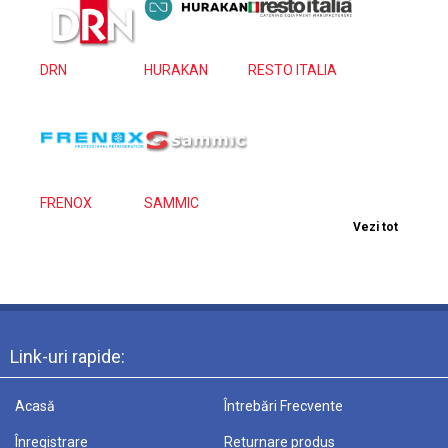
DRN
HURAKAN
RESTO ITALIA
FRENOX
SAMMIC
Vezi tot
Link-uri rapide:
Acasă
Întrebări Frecvente
Înregistrare
Returnare produs