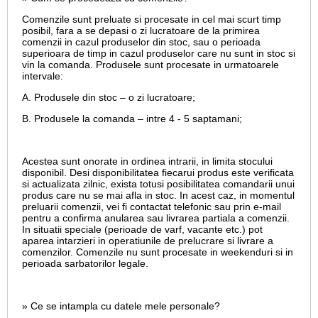
Comenzile sunt preluate si procesate in cel mai scurt timp
posibil, fara a se depasi o zi lucratoare de la primirea
comenzii in cazul produselor din stoc, sau o perioada
superioara de timp in cazul produselor care nu sunt in stoc si
vin la comanda. Produsele sunt procesate in urmatoarele
intervale:
A. Produsele din stoc – o zi lucratoare;
B. Produsele la comanda – intre 4 - 5 saptamani;
Acestea sunt onorate in ordinea intrarii, in limita stocului
disponibil. Desi disponibilitatea fiecarui produs este verificata
si actualizata zilnic, exista totusi posibilitatea comandarii unui
produs care nu se mai afla in stoc. In acest caz, in momentul
preluarii comenzii, vei fi contactat telefonic sau prin e-mail
pentru a confirma anularea sau livrarea partiala a comenzii.
In situatii speciale (perioade de varf, vacante etc.) pot
aparea intarzieri in operatiunile de prelucrare si livrare a
comenzilor. Comenzile nu sunt procesate in weekenduri si in
perioada sarbatorilor legale.
» Ce se intampla cu datele mele personale?