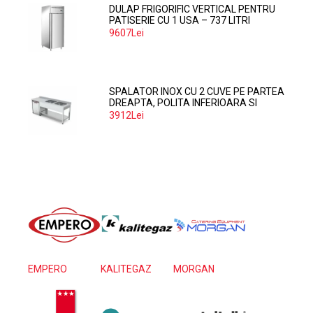
DULAP FRIGORIFIC VERTICAL PENTRU
PATISERIE CU 1 USA – 737 LITRI
9607Lei
SPALATOR INOX CU 2 CUVE PE PARTEA
DREAPTA, POLITA INFERIOARA SI
SPATIU MASINA SPALAT 160*70*85
3912Lei
EMPERO
KALITEGAZ
MORGAN