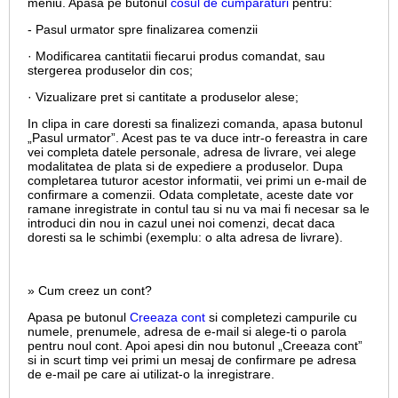
meniu. Apasa pe butonul
cosul de cumparaturi
pentru:
- Pasul urmator spre finalizarea comenzii
· Modificarea cantitatii fiecarui produs comandat, sau
stergerea produselor din cos;
· Vizualizare pret si cantitate a produselor alese;
In clipa in care doresti sa finalizezi comanda, apasa butonul
„Pasul urmator”. Acest pas te va duce intr-o fereastra in care
vei completa datele personale, adresa de livrare, vei alege
modalitatea de plata si de expediere a produselor. Dupa
completarea tuturor acestor informatii, vei primi un e-mail de
confirmare a comenzii. Odata completate, aceste date vor
ramane inregistrate in contul tau si nu va mai fi necesar sa le
introduci din nou in cazul unei noi comenzi, decat daca
doresti sa le schimbi (exemplu: o alta adresa de livrare).
» Cum creez un cont?
Apasa pe butonul
Creeaza cont
si completezi campurile cu
numele, prenumele, adresa de e-mail si alege-ti o parola
pentru noul cont. Apoi apesi din nou butonul „Creeaza cont”
si in scurt timp vei primi un mesaj de confirmare pe adresa
de e-mail pe care ai utilizat-o la inregistrare.