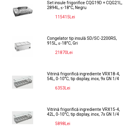
Set insule frigorifice CQG19D + CQG21L,
2894L, ≤-18°C, Negru
115415Lei
-9%
Congelator tip insulă SD/SC-2200RS,
915L, ≤-18°C, Gri
21870Lei
-9%
Vitrină frigorifică ingrediente VRX18-4,
54L, 0-10°C, tip display, inox, 9x GN 1/4
6353Lei
-9%
Vitrină frigorifică ingrediente VRX15-4,
42L, 0-10°C, tip display, inox, 7x GN 1/4
5898Lei
-9%