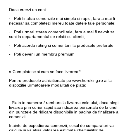
Daca creezi un cont:
· Poti finaliza comenzile mai simplu si rapid, fara a mai fi
necesar sa completezi mereu toate datele tale personale;
· Poti urmari starea comenzii tale, fara a mai fi nevoit sa
suni la departamentul de relatii cu clientii;
· Poti acorda rating si comentarii la produsele preferate;
- Poti deveni un membru premium
» Cum platesc si cum se face livrarea?
Pentru produsele achizitionate pe www.horeking.ro ai la
dispozitie urmatoarele modalitati de plata:
· Plata in numerar / ramburs la livrarea coletului, daca alegi
livrarea prin curier rapid sau ridicarea personala de la unul
din punctele de ridicare disponibile in pagina de finalizare a
comenzii.
Inainte de expedierea comenzii, cosul de cumparaturi va
calcula si va afisa valoarea estimata cheltuielilor de