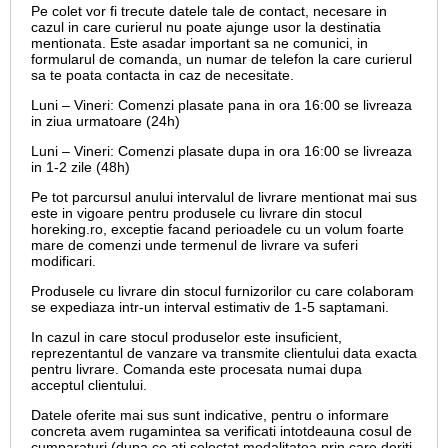
Pe colet vor fi trecute datele tale de contact, necesare in
cazul in care curierul nu poate ajunge usor la destinatia
mentionata. Este asadar important sa ne comunici, in
formularul de comanda, un numar de telefon la care curierul
sa te poata contacta in caz de necesitate.
Luni – Vineri: Comenzi plasate pana in ora 16:00 se livreaza
in ziua urmatoare (24h)
Luni – Vineri: Comenzi plasate dupa in ora 16:00 se livreaza
in 1-2 zile (48h)
Pe tot parcursul anului intervalul de livrare mentionat mai sus
este in vigoare pentru produsele cu livrare din stocul
horeking.ro, exceptie facand perioadele cu un volum foarte
mare de comenzi unde termenul de livrare va suferi
modificari.
Produsele cu livrare din stocul furnizorilor cu care colaboram
se expediaza intr-un interval estimativ de 1-5 saptamani.
In cazul in care stocul produselor este insuficient,
reprezentantul de vanzare va transmite clientului data exacta
pentru livrare. Comanda este procesata numai dupa
acceptul clientului.
Datele oferite mai sus sunt indicative, pentru o informare
concreta avem rugamintea sa verificati intotdeauna cosul de
cumparaturi (dupa ce ati selectat modalitatea prin care doriti