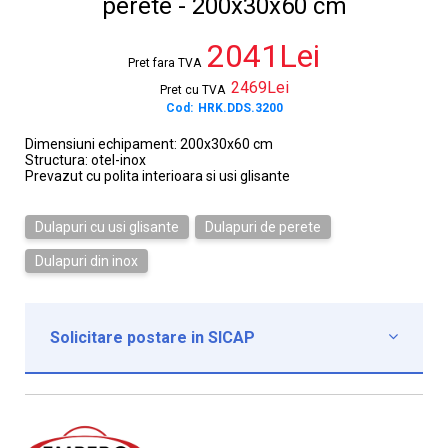
perete - 200x30x60 cm
2041Lei
Pret fara TVA
2469Lei
Pret cu TVA
Cod:
HRK.DDS.3200
Dimensiuni echipament: 200x30x60 cm
Structura: otel-inox
Prevazut cu polita interioara si usi glisante
Dulapuri cu usi glisante
Dulapuri de perete
Dulapuri din inox
Solicitare postare in SICAP

Institutie*
Nume contact*