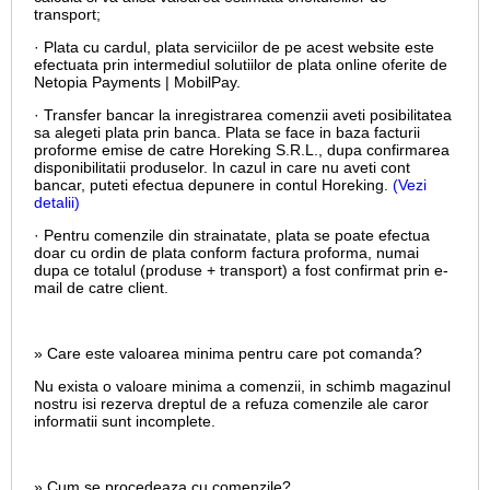
transport;
· Plata cu cardul,
plata serviciilor de pe acest website este
efectuata prin intermediul solutiilor de plata online oferite de
Netopia Payments | MobilPay.
· Transfer bancar la inregistrarea comenzii aveti posibilitatea
sa alegeti plata prin banca. Plata se face in baza facturii
proforme emise de catre Horeking S.R.L., dupa confirmarea
disponibilitatii produselor. In cazul in care nu aveti cont
bancar, puteti efectua depunere in contul Horeking.
(Vezi
detalii)
· Pentru comenzile din strainatate, plata se poate efectua
doar cu ordin de plata conform factura proforma, numai
dupa ce totalul (produse + transport) a fost confirmat prin e-
mail de catre client.
» Care este valoarea minima pentru care pot comanda?
Nu exista o valoare minima a comenzii, in schimb magazinul
nostru isi rezerva dreptul de a refuza comenzile ale caror
informatii sunt incomplete.
» Cum se procedeaza cu comenzile?