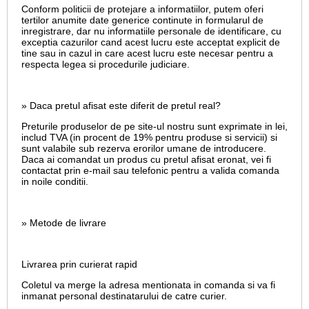
Conform politicii de protejare a informatiilor, putem oferi
tertilor anumite date generice continute in formularul de
inregistrare, dar nu informatiile personale de identificare, cu
exceptia cazurilor cand acest lucru este acceptat explicit de
tine sau in cazul in care acest lucru este necesar pentru a
respecta legea si procedurile judiciare.
» Daca pretul afisat este diferit de pretul real?
Preturile produselor de pe site-ul nostru sunt exprimate in lei,
includ TVA (in procent de 19% pentru produse si servicii) si
sunt valabile sub rezerva erorilor umane de introducere.
Daca ai comandat un produs cu pretul afisat eronat, vei fi
contactat prin e-mail sau telefonic pentru a valida comanda
in noile conditii.
» Metode de livrare
Livrarea prin curierat rapid
Coletul va merge la adresa mentionata in comanda si va fi
inmanat personal destinatarului de catre curier.