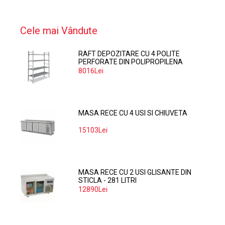
Cele mai Vândute
RAFT DEPOZITARE CU 4 POLITE
PERFORATE DIN POLIPROPILENA
374*60 CM
8016Lei
MASA RECE CU 4 USI SI CHIUVETA
15103Lei
MASA RECE CU 2 USI GLISANTE DIN
STICLA - 281 LITRI
12890Lei