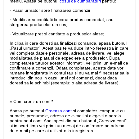
meniu. Apasa pe butonul
cosul de cumparaturi
pentru:
- Pasul urmator spre finalizarea comenzii
· Modificarea cantitatii fiecarui produs comandat, sau
stergerea produselor din cos;
· Vizualizare pret si cantitate a produselor alese;
In clipa in care doresti sa finalizezi comanda, apasa butonul
„Pasul urmator”. Acest pas te va duce intr-o fereastra in care
vei completa datele personale, adresa de livrare, vei alege
modalitatea de plata si de expediere a produselor. Dupa
completarea tuturor acestor informatii, vei primi un e-mail de
confirmare a comenzii. Odata completate, aceste date vor
ramane inregistrate in contul tau si nu va mai fi necesar sa le
introduci din nou in cazul unei noi comenzi, decat daca
doresti sa le schimbi (exemplu: o alta adresa de livrare).
» Cum creez un cont?
Apasa pe butonul
Creeaza cont
si completezi campurile cu
numele, prenumele, adresa de e-mail si alege-ti o parola
pentru noul cont. Apoi apesi din nou butonul „Creeaza cont”
si in scurt timp vei primi un mesaj de confirmare pe adresa
de e-mail pe care ai utilizat-o la inregistrare.