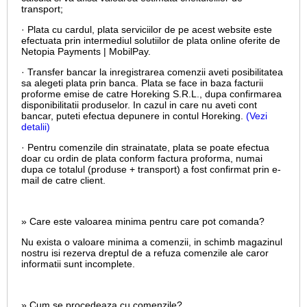
transport;
· Plata cu cardul,
plata serviciilor de pe acest website este
efectuata prin intermediul solutiilor de plata online oferite de
Netopia Payments | MobilPay.
· Transfer bancar la inregistrarea comenzii aveti posibilitatea
sa alegeti plata prin banca. Plata se face in baza facturii
proforme emise de catre Horeking S.R.L., dupa confirmarea
disponibilitatii produselor. In cazul in care nu aveti cont
bancar, puteti efectua depunere in contul Horeking.
(Vezi
detalii)
· Pentru comenzile din strainatate, plata se poate efectua
doar cu ordin de plata conform factura proforma, numai
dupa ce totalul (produse + transport) a fost confirmat prin e-
mail de catre client.
» Care este valoarea minima pentru care pot comanda?
Nu exista o valoare minima a comenzii, in schimb magazinul
nostru isi rezerva dreptul de a refuza comenzile ale caror
informatii sunt incomplete.
» Cum se procedeaza cu comenzile?