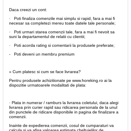
Daca creezi un cont:
· Poti finaliza comenzile mai simplu si rapid, fara a mai fi
necesar sa completezi mereu toate datele tale personale;
· Poti urmari starea comenzii tale, fara a mai fi nevoit sa
suni la departamentul de relatii cu clientii;
· Poti acorda rating si comentarii la produsele preferate;
- Poti deveni un membru premium
» Cum platesc si cum se face livrarea?
Pentru produsele achizitionate pe www.horeking.ro ai la
dispozitie urmatoarele modalitati de plata:
· Plata in numerar / ramburs la livrarea coletului, daca alegi
livrarea prin curier rapid sau ridicarea personala de la unul
din punctele de ridicare disponibile in pagina de finalizare a
comenzii.
Inainte de expedierea comenzii, cosul de cumparaturi va
calcula si va afisa valoarea estimata cheltuielilor de