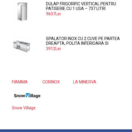
DULAP FRIGORIFIC VERTICAL PENTRU
PATISERIE CU 1 USA – 737 LITRI
9607Lei
SPALATOR INOX CU 2 CUVE PE PARTEA
DREAPTA, POLITA INFERIOARA SI
SPATIU MASINA SPALAT 160*70*85
3912Lei
FIAMMA
CORINOX
LA MINERVA
Snow Village