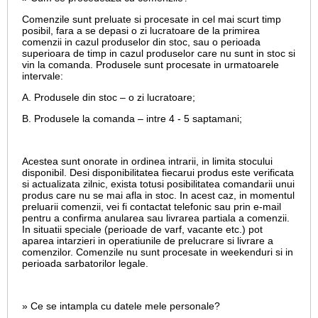
Comenzile sunt preluate si procesate in cel mai scurt timp
posibil, fara a se depasi o zi lucratoare de la primirea
comenzii in cazul produselor din stoc, sau o perioada
superioara de timp in cazul produselor care nu sunt in stoc si
vin la comanda. Produsele sunt procesate in urmatoarele
intervale:
A. Produsele din stoc – o zi lucratoare;
B. Produsele la comanda – intre 4 - 5 saptamani;
Acestea sunt onorate in ordinea intrarii, in limita stocului
disponibil. Desi disponibilitatea fiecarui produs este verificata
si actualizata zilnic, exista totusi posibilitatea comandarii unui
produs care nu se mai afla in stoc. In acest caz, in momentul
preluarii comenzii, vei fi contactat telefonic sau prin e-mail
pentru a confirma anularea sau livrarea partiala a comenzii.
In situatii speciale (perioade de varf, vacante etc.) pot
aparea intarzieri in operatiunile de prelucrare si livrare a
comenzilor. Comenzile nu sunt procesate in weekenduri si in
perioada sarbatorilor legale.
» Ce se intampla cu datele mele personale?