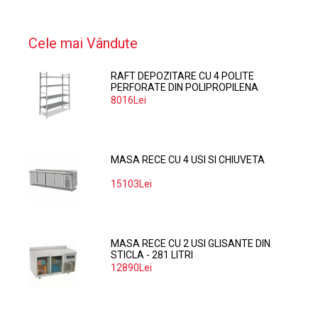
Cele mai Vândute
RAFT DEPOZITARE CU 4 POLITE
PERFORATE DIN POLIPROPILENA
374*60 CM
8016Lei
MASA RECE CU 4 USI SI CHIUVETA
15103Lei
MASA RECE CU 2 USI GLISANTE DIN
STICLA - 281 LITRI
12890Lei