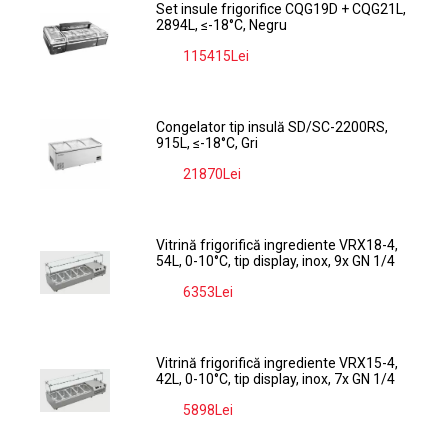
Set insule frigorifice CQG19D + CQG21L,
2894L, ≤-18°C, Negru
115415Lei
-9%
Congelator tip insulă SD/SC-2200RS,
915L, ≤-18°C, Gri
21870Lei
-9%
Vitrină frigorifică ingrediente VRX18-4,
54L, 0-10°C, tip display, inox, 9x GN 1/4
6353Lei
-9%
Vitrină frigorifică ingrediente VRX15-4,
42L, 0-10°C, tip display, inox, 7x GN 1/4
5898Lei
-9%