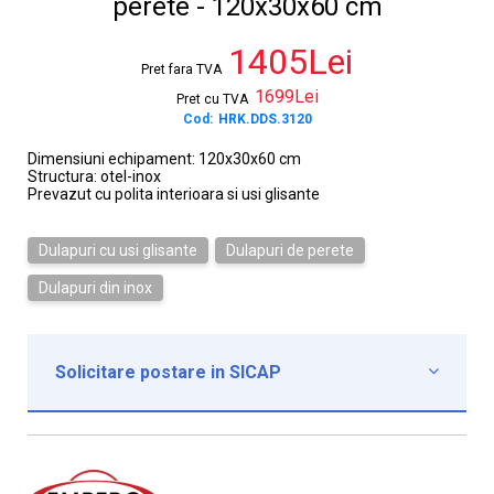
perete - 120x30x60 cm
1405Lei
Pret fara TVA
1699Lei
Pret cu TVA
Cod:
HRK.DDS.3120
Dimensiuni echipament: 120x30x60 cm
Structura: otel-inox
Prevazut cu polita interioara si usi glisante
Dulapuri cu usi glisante
Dulapuri de perete
Dulapuri din inox
Solicitare postare in SICAP

Institutie*
Nume contact*