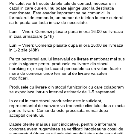
Pe colet vor fi trecute datele tale de contact, necesare in
cazul in care curierul nu poate ajunge usor la destinatia
mentionata. Este asadar important sa ne comunici, in
formularul de comanda, un numar de telefon la care curierul
sa te poata contacta in caz de necesitate.
Luni – Vineri: Comenzi plasate pana in ora 16:00 se livreaza
in ziua urmatoare (24h)
Luni – Vineri: Comenzi plasate dupa in ora 16:00 se livreaza
in 1-2 zile (48h)
Pe tot parcursul anului intervalul de livrare mentionat mai sus
este in vigoare pentru produsele cu livrare din stocul
horeking.ro, exceptie facand perioadele cu un volum foarte
mare de comenzi unde termenul de livrare va suferi
modificari.
Produsele cu livrare din stocul furnizorilor cu care colaboram
se expediaza intr-un interval estimativ de 1-5 saptamani.
In cazul in care stocul produselor este insuficient,
reprezentantul de vanzare va transmite clientului data exacta
pentru livrare. Comanda este procesata numai dupa
acceptul clientului.
Datele oferite mai sus sunt indicative, pentru o informare
concreta avem rugamintea sa verificati intotdeauna cosul de
cumparaturi (dupa ce ati selectat modalitatea prin care doriti