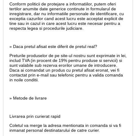
Conform politicii de protejare a informatiilor, putem oferi
tertilor anumite date generice continute in formularul de
inregistrare, dar nu informatiile personale de identificare, cu
exceptia cazurilor cand acest lucru este acceptat explicit de
tine sau in cazul in care acest lucru este necesar pentru a
respecta legea si procedurile judiciare.
» Daca pretul afisat este diferit de pretul real?
Preturile produselor de pe site-ul nostru sunt exprimate in lei,
includ TVA (in procent de 19% pentru produse si servicii) si
sunt valabile sub rezerva erorilor umane de introducere.
Daca ai comandat un produs cu pretul afisat eronat, vei fi
contactat prin e-mail sau telefonic pentru a valida comanda
in noile conditii.
» Metode de livrare
Livrarea prin curierat rapid
Coletul va merge la adresa mentionata in comanda si va fi
inmanat personal destinatarului de catre curier.