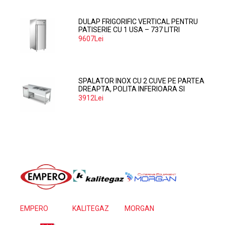
DULAP FRIGORIFIC VERTICAL PENTRU
PATISERIE CU 1 USA – 737 LITRI
9607Lei
SPALATOR INOX CU 2 CUVE PE PARTEA
DREAPTA, POLITA INFERIOARA SI
SPATIU MASINA SPALAT 160*70*85
3912Lei
EMPERO
KALITEGAZ
MORGAN