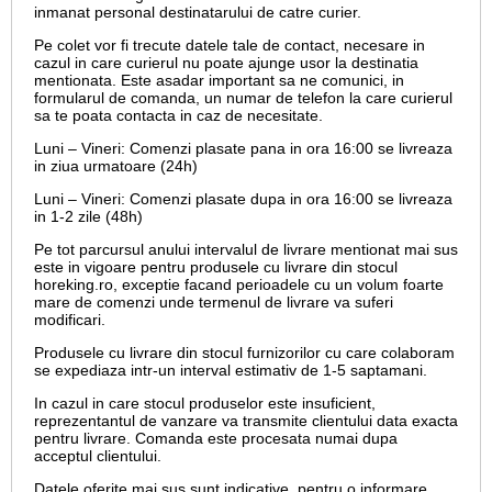
inmanat personal destinatarului de catre curier.
Pe colet vor fi trecute datele tale de contact, necesare in
cazul in care curierul nu poate ajunge usor la destinatia
mentionata. Este asadar important sa ne comunici, in
formularul de comanda, un numar de telefon la care curierul
sa te poata contacta in caz de necesitate.
Luni – Vineri: Comenzi plasate pana in ora 16:00 se livreaza
in ziua urmatoare (24h)
Luni – Vineri: Comenzi plasate dupa in ora 16:00 se livreaza
in 1-2 zile (48h)
Pe tot parcursul anului intervalul de livrare mentionat mai sus
este in vigoare pentru produsele cu livrare din stocul
horeking.ro, exceptie facand perioadele cu un volum foarte
mare de comenzi unde termenul de livrare va suferi
modificari.
Produsele cu livrare din stocul furnizorilor cu care colaboram
se expediaza intr-un interval estimativ de 1-5 saptamani.
In cazul in care stocul produselor este insuficient,
reprezentantul de vanzare va transmite clientului data exacta
pentru livrare. Comanda este procesata numai dupa
acceptul clientului.
Datele oferite mai sus sunt indicative, pentru o informare