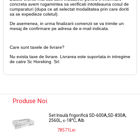
concreta avem rugamintea sa verificati intotdeauna cosul de
cumparaturi (dupa ce ati selectat modalitatea prin care doriti
sa se expedieze coletul).
De asemenea, in urma finalizarii comenzii se va trimite un
mesaj de confirmare pe adresa de e-mail
indicata.
Care sunt taxele de livrare?
Nu exista taxe de livrare. Livrarea este suportata in intregime
de catre Sc Horeking Srl.
Produse Noi
Set Insulă frigorifică SD-600A,SD-830A,
2560L, ≤-18°C, Alb
78571Lei
-9%