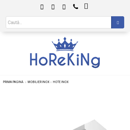

PRIMA PAGINĂ
MOBILIER INOX
HOTE INOX