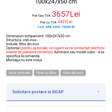
100x247x50 cm
3657Lei
Pret fara TVA
4425Lei
Pret cu TVA
Cod:
HRK.ODVL.10245-M
Dimensiuni echipament: 100x247x50 cm
Structura: otel-inox
Include: filtre din inox
Optional
(pentru optionale, va rugam sa ne contactati telefonic
inainte de plasarea comenzii)
: iluminare sau model cubic - a se
specifica la comanda
Montajul nu este inclus
Hote centrale
Hote cu filtre
Hote din inox
Solicitare postare in SICAP

Institutie*