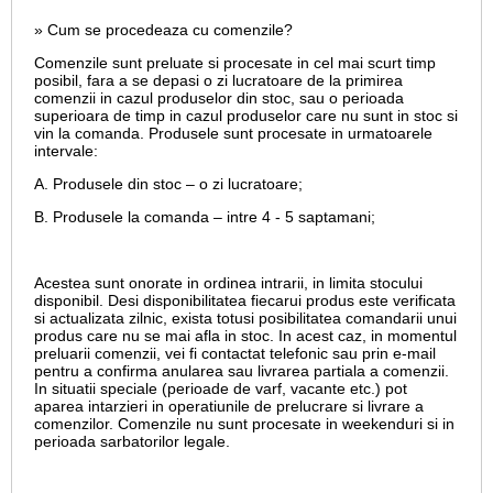
» Cum se procedeaza cu comenzile?
Comenzile sunt preluate si procesate in cel mai scurt timp
posibil, fara a se depasi o zi lucratoare de la primirea
comenzii in cazul produselor din stoc, sau o perioada
superioara de timp in cazul produselor care nu sunt in stoc si
vin la comanda. Produsele sunt procesate in urmatoarele
intervale:
A. Produsele din stoc – o zi lucratoare;
B. Produsele la comanda – intre 4 - 5 saptamani;
Acestea sunt onorate in ordinea intrarii, in limita stocului
disponibil. Desi disponibilitatea fiecarui produs este verificata
si actualizata zilnic, exista totusi posibilitatea comandarii unui
produs care nu se mai afla in stoc. In acest caz, in momentul
preluarii comenzii, vei fi contactat telefonic sau prin e-mail
pentru a confirma anularea sau livrarea partiala a comenzii.
In situatii speciale (perioade de varf, vacante etc.) pot
aparea intarzieri in operatiunile de prelucrare si livrare a
comenzilor. Comenzile nu sunt procesate in weekenduri si in
perioada sarbatorilor legale.