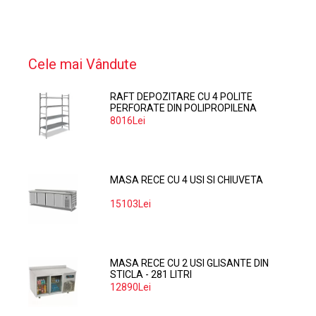
Cele mai Vândute
RAFT DEPOZITARE CU 4 POLITE
PERFORATE DIN POLIPROPILENA
374*60 CM
8016Lei
MASA RECE CU 4 USI SI CHIUVETA
15103Lei
MASA RECE CU 2 USI GLISANTE DIN
STICLA - 281 LITRI
12890Lei