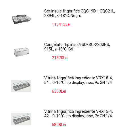
Set insule frigorifice CQG19D + CQG21L,
2894L, ≤-18°C, Negru
115415Lei
-9%
Congelator tip insulă SD/SC-2200RS,
915L, ≤-18°C, Gri
21870Lei
-9%
Vitrină frigorifică ingrediente VRX18-4,
54L, 0-10°C, tip display, inox, 9x GN 1/4
6353Lei
-9%
Vitrină frigorifică ingrediente VRX15-4,
42L, 0-10°C, tip display, inox, 7x GN 1/4
5898Lei
-9%