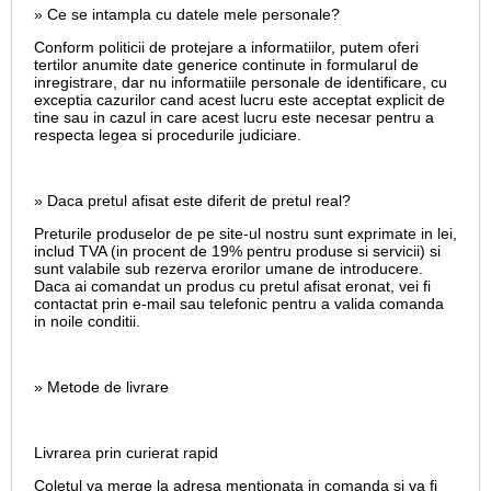
» Ce se intampla cu datele mele personale?
Conform politicii de protejare a informatiilor, putem oferi
tertilor anumite date generice continute in formularul de
inregistrare, dar nu informatiile personale de identificare, cu
exceptia cazurilor cand acest lucru este acceptat explicit de
tine sau in cazul in care acest lucru este necesar pentru a
respecta legea si procedurile judiciare.
» Daca pretul afisat este diferit de pretul real?
Preturile produselor de pe site-ul nostru sunt exprimate in lei,
includ TVA (in procent de 19% pentru produse si servicii) si
sunt valabile sub rezerva erorilor umane de introducere.
Daca ai comandat un produs cu pretul afisat eronat, vei fi
contactat prin e-mail sau telefonic pentru a valida comanda
in noile conditii.
» Metode de livrare
Livrarea prin curierat rapid
Coletul va merge la adresa mentionata in comanda si va fi