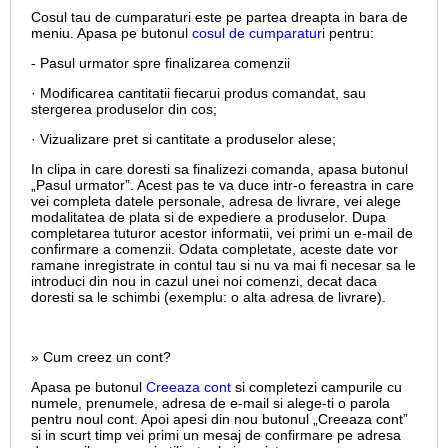
Cosul tau de cumparaturi este pe partea dreapta in bara de
meniu. Apasa pe butonul
cosul de cumparaturi
pentru:
- Pasul urmator spre finalizarea comenzii
· Modificarea cantitatii fiecarui produs comandat, sau
stergerea produselor din cos;
· Vizualizare pret si cantitate a produselor alese;
In clipa in care doresti sa finalizezi comanda, apasa butonul
„Pasul urmator”. Acest pas te va duce intr-o fereastra in care
vei completa datele personale, adresa de livrare, vei alege
modalitatea de plata si de expediere a produselor. Dupa
completarea tuturor acestor informatii, vei primi un e-mail de
confirmare a comenzii. Odata completate, aceste date vor
ramane inregistrate in contul tau si nu va mai fi necesar sa le
introduci din nou in cazul unei noi comenzi, decat daca
doresti sa le schimbi (exemplu: o alta adresa de livrare).
» Cum creez un cont?
Apasa pe butonul
Creeaza cont
si completezi campurile cu
numele, prenumele, adresa de e-mail si alege-ti o parola
pentru noul cont. Apoi apesi din nou butonul „Creeaza cont”
si in scurt timp vei primi un mesaj de confirmare pe adresa