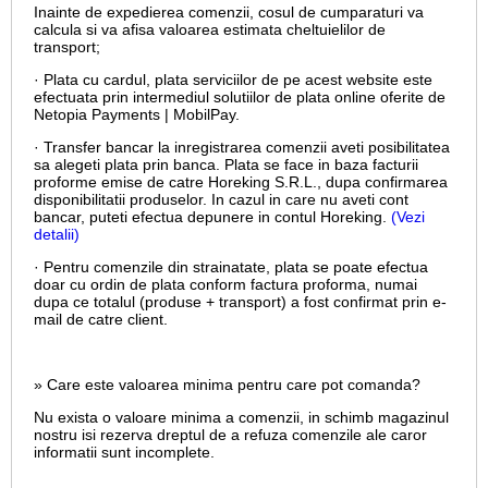
Inainte de expedierea comenzii, cosul de cumparaturi va
calcula si va afisa valoarea estimata cheltuielilor de
transport;
· Plata cu cardul,
plata serviciilor de pe acest website este
efectuata prin intermediul solutiilor de plata online oferite de
Netopia Payments | MobilPay.
· Transfer bancar la inregistrarea comenzii aveti posibilitatea
sa alegeti plata prin banca. Plata se face in baza facturii
proforme emise de catre Horeking S.R.L., dupa confirmarea
disponibilitatii produselor. In cazul in care nu aveti cont
bancar, puteti efectua depunere in contul Horeking.
(Vezi
detalii)
· Pentru comenzile din strainatate, plata se poate efectua
doar cu ordin de plata conform factura proforma, numai
dupa ce totalul (produse + transport) a fost confirmat prin e-
mail de catre client.
» Care este valoarea minima pentru care pot comanda?
Nu exista o valoare minima a comenzii, in schimb magazinul
nostru isi rezerva dreptul de a refuza comenzile ale caror
informatii sunt incomplete.