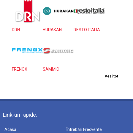
DRN
HURAKAN
RESTO ITALIA
FRENOX
SAMMIC
Vezi tot
Link-uri rapide:
Acasă
Întrebări Frecvente