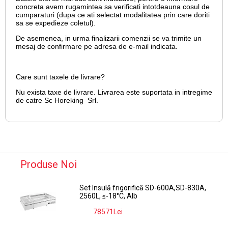
concreta avem rugamintea sa verificati intotdeauna cosul de
cumparaturi (dupa ce ati selectat modalitatea prin care doriti
sa se expedieze coletul).
De asemenea, in urma finalizarii comenzii se va trimite un
mesaj de confirmare pe adresa de e-mail
indicata.
Care sunt taxele de livrare?
Nu exista taxe de livrare. Livrarea este suportata in intregime
de catre Sc Horeking Srl.
Produse Noi
Set Insulă frigorifică SD-600A,SD-830A,
2560L, ≤-18°C, Alb
78571Lei
-9%