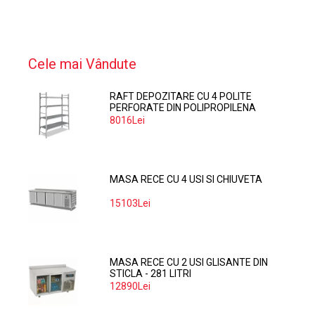
Cele mai Vândute
RAFT DEPOZITARE CU 4 POLITE
PERFORATE DIN POLIPROPILENA
374*60 CM
8016Lei
MASA RECE CU 4 USI SI CHIUVETA
15103Lei
MASA RECE CU 2 USI GLISANTE DIN
STICLA - 281 LITRI
12890Lei