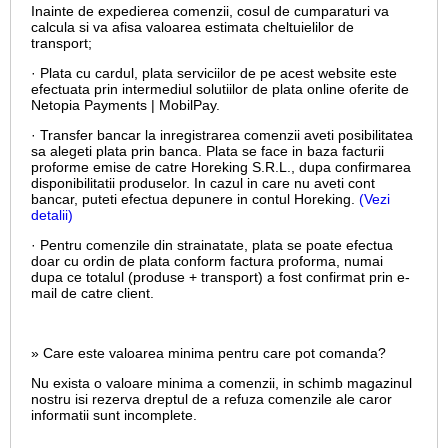
Inainte de expedierea comenzii, cosul de cumparaturi va
calcula si va afisa valoarea estimata cheltuielilor de
transport;
· Plata cu cardul,
plata serviciilor de pe acest website este
efectuata prin intermediul solutiilor de plata online oferite de
Netopia Payments | MobilPay.
· Transfer bancar la inregistrarea comenzii aveti posibilitatea
sa alegeti plata prin banca. Plata se face in baza facturii
proforme emise de catre Horeking S.R.L., dupa confirmarea
disponibilitatii produselor. In cazul in care nu aveti cont
bancar, puteti efectua depunere in contul Horeking.
(Vezi
detalii)
· Pentru comenzile din strainatate, plata se poate efectua
doar cu ordin de plata conform factura proforma, numai
dupa ce totalul (produse + transport) a fost confirmat prin e-
mail de catre client.
» Care este valoarea minima pentru care pot comanda?
Nu exista o valoare minima a comenzii, in schimb magazinul
nostru isi rezerva dreptul de a refuza comenzile ale caror
informatii sunt incomplete.