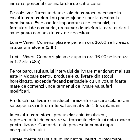
inmanat personal destinatarului de catre curier.
Pe colet vor fi trecute datele tale de contact, necesare in
cazul in care curierul nu poate ajunge usor la destinatia
mentionata. Este asadar important sa ne comunici, in
formularul de comanda, un numar de telefon la care curierul
sa te poata contacta in caz de necesitate.
Luni – Vineri: Comenzi plasate pana in ora 16:00 se livreaza
in ziua urmatoare (24h)
Luni – Vineri: Comenzi plasate dupa in ora 16:00 se livreaza
in 1-2 zile (48h)
Pe tot parcursul anului intervalul de livrare mentionat mai sus
este in vigoare pentru produsele cu livrare din stocul
horeking.ro, exceptie facand perioadele cu un volum foarte
mare de comenzi unde termenul de livrare va suferi
modificari.
Produsele cu livrare din stocul furnizorilor cu care colaboram
se expediaza intr-un interval estimativ de 1-5 saptamani.
In cazul in care stocul produselor este insuficient,
reprezentantul de vanzare va transmite clientului data exacta
pentru livrare. Comanda este procesata numai dupa
acceptul clientului.
Datele oferite mai sus sunt indicative, pentru o informare