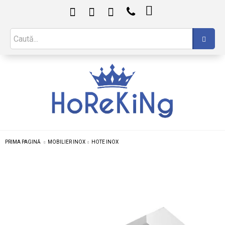

PRIMA PAGINĂ
MOBILIER INOX
HOTE INOX