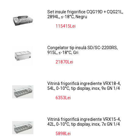
Set insule frigorifice CQG19D + CQG21L,
2894L, ≤-18°C, Negru
115415Lei
-9%
Congelator tip insulă SD/SC-2200RS,
915L, ≤-18°C, Gri
21870Lei
-9%
Vitrină frigorifică ingrediente VRX18-4,
54L, 0-10°C, tip display, inox, 9x GN 1/4
6353Lei
-9%
Vitrină frigorifică ingrediente VRX15-4,
42L, 0-10°C, tip display, inox, 7x GN 1/4
5898Lei
-9%