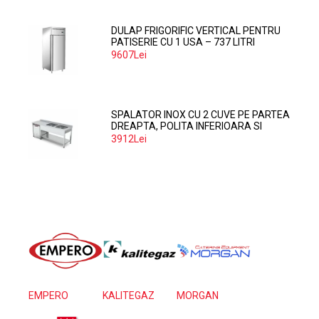
DULAP FRIGORIFIC VERTICAL PENTRU
PATISERIE CU 1 USA – 737 LITRI
9607Lei
SPALATOR INOX CU 2 CUVE PE PARTEA
DREAPTA, POLITA INFERIOARA SI
SPATIU MASINA SPALAT 160*70*85
3912Lei
EMPERO
KALITEGAZ
MORGAN