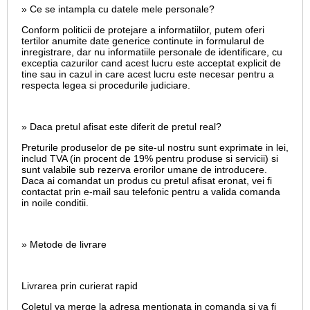
» Ce se intampla cu datele mele personale?
Conform politicii de protejare a informatiilor, putem oferi
tertilor anumite date generice continute in formularul de
inregistrare, dar nu informatiile personale de identificare, cu
exceptia cazurilor cand acest lucru este acceptat explicit de
tine sau in cazul in care acest lucru este necesar pentru a
respecta legea si procedurile judiciare.
» Daca pretul afisat este diferit de pretul real?
Preturile produselor de pe site-ul nostru sunt exprimate in lei,
includ TVA (in procent de 19% pentru produse si servicii) si
sunt valabile sub rezerva erorilor umane de introducere.
Daca ai comandat un produs cu pretul afisat eronat, vei fi
contactat prin e-mail sau telefonic pentru a valida comanda
in noile conditii.
» Metode de livrare
Livrarea prin curierat rapid
Coletul va merge la adresa mentionata in comanda si va fi