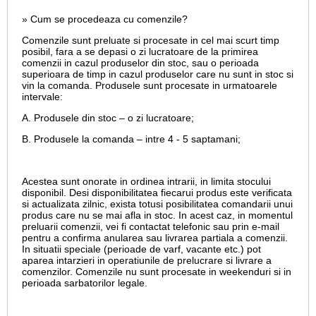
» Cum se procedeaza cu comenzile?
Comenzile sunt preluate si procesate in cel mai scurt timp
posibil, fara a se depasi o zi lucratoare de la primirea
comenzii in cazul produselor din stoc, sau o perioada
superioara de timp in cazul produselor care nu sunt in stoc si
vin la comanda. Produsele sunt procesate in urmatoarele
intervale:
A. Produsele din stoc – o zi lucratoare;
B. Produsele la comanda – intre 4 - 5 saptamani;
Acestea sunt onorate in ordinea intrarii, in limita stocului
disponibil. Desi disponibilitatea fiecarui produs este verificata
si actualizata zilnic, exista totusi posibilitatea comandarii unui
produs care nu se mai afla in stoc. In acest caz, in momentul
preluarii comenzii, vei fi contactat telefonic sau prin e-mail
pentru a confirma anularea sau livrarea partiala a comenzii.
In situatii speciale (perioade de varf, vacante etc.) pot
aparea intarzieri in operatiunile de prelucrare si livrare a
comenzilor. Comenzile nu sunt procesate in weekenduri si in
perioada sarbatorilor legale.