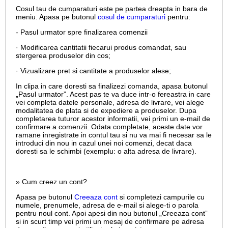
Cosul tau de cumparaturi este pe partea dreapta in bara de
meniu. Apasa pe butonul
cosul de cumparaturi
pentru:
- Pasul urmator spre finalizarea comenzii
· Modificarea cantitatii fiecarui produs comandat, sau
stergerea produselor din cos;
· Vizualizare pret si cantitate a produselor alese;
In clipa in care doresti sa finalizezi comanda, apasa butonul
„Pasul urmator”. Acest pas te va duce intr-o fereastra in care
vei completa datele personale, adresa de livrare, vei alege
modalitatea de plata si de expediere a produselor. Dupa
completarea tuturor acestor informatii, vei primi un e-mail de
confirmare a comenzii. Odata completate, aceste date vor
ramane inregistrate in contul tau si nu va mai fi necesar sa le
introduci din nou in cazul unei noi comenzi, decat daca
doresti sa le schimbi (exemplu: o alta adresa de livrare).
» Cum creez un cont?
Apasa pe butonul
Creeaza cont
si completezi campurile cu
numele, prenumele, adresa de e-mail si alege-ti o parola
pentru noul cont. Apoi apesi din nou butonul „Creeaza cont”
si in scurt timp vei primi un mesaj de confirmare pe adresa