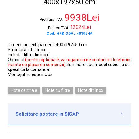
400x197x50 cm
9938Lei
Pret fara TVA
12024Lei
Pret cu TVA
Cod:
HRK.ODVL.40195-M
Dimensiuni echipament: 400x197x50 cm
Structura: otel-inox
Include: filtre din inox
Optional
(pentru optionale, va rugam sa ne contactati telefonic
inainte de plasarea comenzii)
: iluminare sau model cubic - a se
specifica la comanda
Montajul nu este inclus
Hote centrale
Hote cu filtre
Hote din inox
Solicitare postare in SICAP

Institutie*