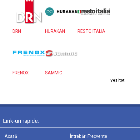
DRN
HURAKAN
RESTO ITALIA
FRENOX
SAMMIC
Vezi tot
Link-uri rapide:
Acasă
Întrebări Frecvente