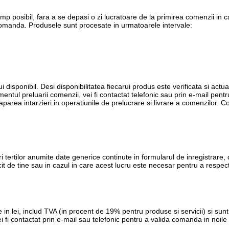
imp posibil, fara a se depasi o zi lucratoare de la primirea comenzii in
 comanda. Produsele sunt procesate in urmatoarele intervale:
i disponibil. Desi disponibilitatea fiecarui produs este verificata si actua
entul preluarii comenzii, vei fi contactat telefonic sau prin e-mail pent
t aparea intarzieri in operatiunile de prelucrare si livrare a comenzilor.
ri tertilor anumite date generice continute in formularul de inregistrare, 
it de tine sau in cazul in care acest lucru este necesar pentru a respect
 in lei, includ TVA (in procent de 19% pentru produse si servicii) si su
fi contactat prin e-mail sau telefonic pentru a valida comanda in noile c