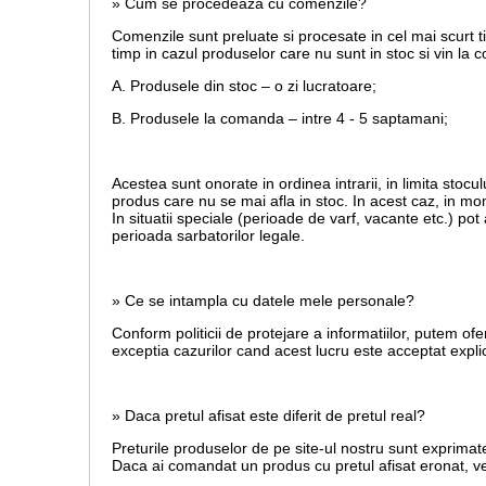
» Cum se procedeaza cu comenzile?
Comenzile sunt preluate si procesate in cel mai scurt t
timp in cazul produselor care nu sunt in stoc si vin la
A. Produsele din stoc – o zi lucratoare;
B. Produsele la comanda – intre 4 - 5 saptamani;
Acestea sunt onorate in ordinea intrarii, in limita stoculu
produs care nu se mai afla in stoc. In acest caz, in mom
In situatii speciale (perioade de varf, vacante etc.) po
perioada sarbatorilor legale.
» Ce se intampla cu datele mele personale?
Conform politicii de protejare a informatiilor, putem ofe
exceptia cazurilor cand acest lucru este acceptat explic
» Daca pretul afisat este diferit de pretul real?
Preturile produselor de pe site-ul nostru sunt exprimate
Daca ai comandat un produs cu pretul afisat eronat, vei 