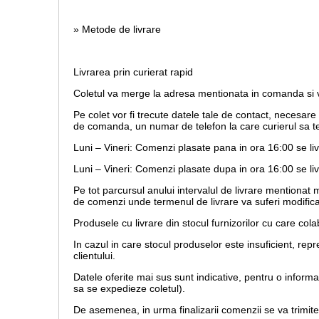
» Metode de livrare
Livrarea prin curierat rapid
Coletul va merge la adresa mentionata in comanda si va
Pe colet vor fi trecute datele tale de contact, necesar
de comanda, un numar de telefon la care curierul sa te
Luni – Vineri: Comenzi plasate pana in ora 16:00 se li
Luni – Vineri: Comenzi plasate dupa in ora 16:00 se liv
Pe tot parcursul anului intervalul de livrare mentionat
de comenzi unde termenul de livrare va suferi modifica
Produsele cu livrare din stocul furnizorilor cu care co
In cazul in care stocul produselor este insuficient, r
clientului.
Datele oferite mai sus sunt indicative, pentru o inform
sa se expedieze coletul).
De asemenea, in urma finalizarii comenzii se va trimit