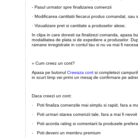
- Pasul urmator spre finalizarea comenzii
· Modificarea cantitatii fiecarui produs comandat, sau 
· Vizualizare pret si cantitate a produselor alese;
In clipa in care doresti sa finalizezi comanda, apasa b
modalitatea de plata si de expediere a produselor. Dup
ramane inregistrate in contul tau si nu va mai fi necesa
» Cum creez un cont?
Apasa pe butonul
Creeaza cont
si completezi campuril
in scurt timp vei primi un mesaj de confirmare pe adresa
Daca creezi un cont:
· Poti finaliza comenzile mai simplu si rapid, fara a m
· Poti urmari starea comenzii tale, fara a mai fi nevoit 
· Poti acorda rating si comentarii la produsele prefera
- Poti deveni un membru premium