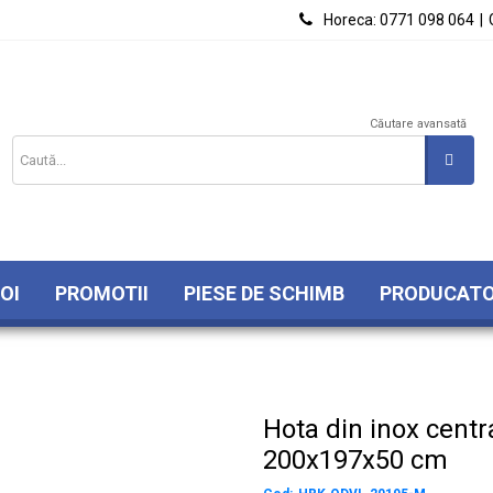

Horeca:
0771 098 064
|
Căutare avansată
OI
PROMOTII
PIESE DE SCHIMB
PRODUCATO
Hota din inox central
200x197x50 cm