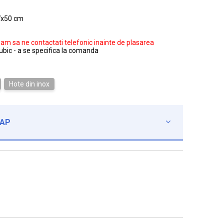
7x50 cm
gam sa ne contactati telefonic inainte de plasarea
ubic - a se specifica la comanda
Hote din inox
CAP
