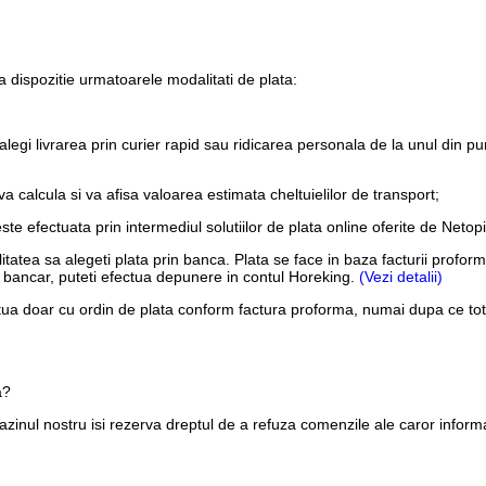
 dispozitie urmatoarele modalitati de plata:
alegi livrarea prin curier rapid sau ridicarea personala de la unul din pu
 calcula si va afisa valoarea estimata cheltuielilor de transport;
este efectuata prin intermediul solutiilor de plata online oferite de Net
ilitatea sa alegeti plata prin banca. Plata se face in baza facturii pro
ont bancar, puteti efectua depunere in contul Horeking.
(Vezi detalii)
tua doar cu ordin de plata conform factura proforma, numai dupa ce tota
a?
inul nostru isi rezerva dreptul de a refuza comenzile ale caror informa