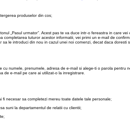
stergerea produselor din cos;
utonul „Pasul urmator”. Acest pas te va duce intr-o fereastra in care vei
a completarea tuturor acestor informatii, vei primi un e-mail de confi
r sa le introduci din nou in cazul unei noi comenzi, decat daca doresti s
e cu numele, prenumele, adresa de e-mail si alege-ti o parola pentru no
 de e-mail pe care ai utilizat-o la inregistrare.
ai fi necesar sa completezi mereu toate datele tale personale;
sa suni la departamentul de relatii cu clientii;
te;