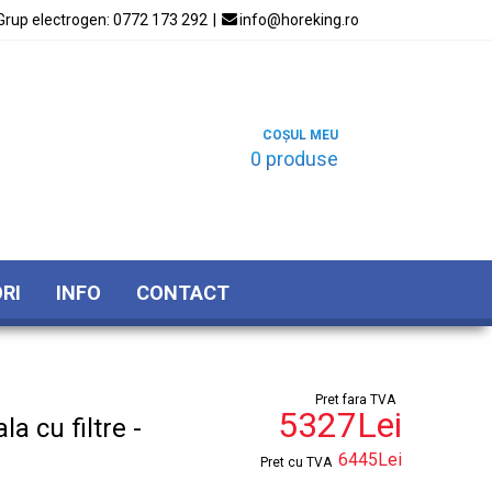
Grup electrogen:
0772 173 292
|

info@horeking.ro
COȘUL MEU
0 produse
RI
INFO
CONTACT
Pret fara TVA
5327Lei
a cu filtre -
6445Lei
Pret cu TVA