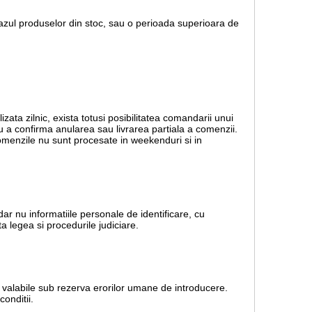
 cazul produselor din stoc, sau o perioada superioara de
lizata zilnic, exista totusi posibilitatea comandarii unui
ru a confirma anularea sau livrarea partiala a comenzii.
 Comenzile nu sunt procesate in weekenduri si in
dar nu informatiile personale de identificare, cu
a legea si procedurile judiciare.
nt valabile sub rezerva erorilor umane de introducere.
onditii.