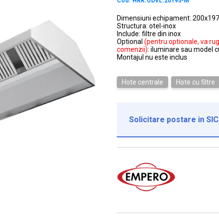
Cod:
HRK.ODVL.20195-M
Dimensiuni echipament: 200x19
Structura: otel-inox
Include: filtre din inox
Optional
(pentru optionale, va ru
comenzii)
: iluminare sau model c
Montajul nu este inclus
Hote centrale
Hote cu filtre
Solicitare postare in SI
Institutie*
Nume contact*
Telefon*
Email*