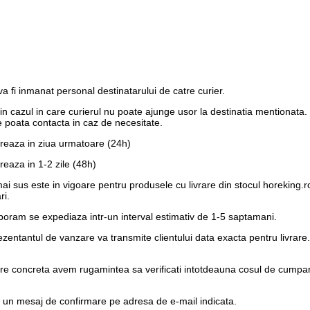
 fi inmanat personal destinatarului de catre curier.
e in cazul in care curierul nu poate ajunge usor la destinatia mentionata
 poata contacta in caz de necesitate.
vreaza in ziua urmatoare (24h)
reaza in 1-2 zile (48h)
 mai sus este in vigoare pentru produsele cu livrare din stocul horeking
ri.
laboram se expediaza intr-un interval estimativ de 1-5 saptamani.
eprezentantul de vanzare va transmite clientului data exacta pentru liv
are concreta avem rugamintea sa verificati intotdeauna cosul de cumparat
e un
mesaj de confirmare pe adresa de e-mail
indicata.