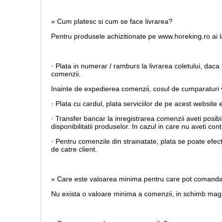
» Cum platesc si cum se face livrarea?
Pentru produsele achizitionate pe www.horeking.ro ai la
· Plata in numerar / ramburs la livrarea coletului, daca 
comenzii.
Inainte de expedierea comenzii, cosul de cumparaturi va
· Plata cu cardul,
plata serviciilor de pe acest website 
· Transfer bancar la inregistrarea comenzii aveti posib
disponibilitatii produselor. In cazul in care nu aveti c
· Pentru comenzile din strainatate, plata se poate efec
de catre client.
» Care este valoarea minima pentru care pot comand
Nu exista o valoare minima a comenzii, in schimb magaz