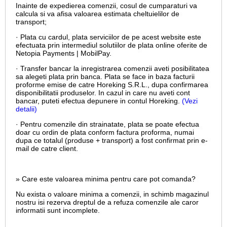
Inainte de expedierea comenzii, cosul de cumparaturi va
calcula si va afisa valoarea estimata cheltuielilor de
transport;
· Plata cu cardul,
plata serviciilor de pe acest website este
efectuata prin intermediul solutiilor de plata online oferite de
Netopia Payments | MobilPay.
· Transfer bancar la inregistrarea comenzii aveti posibilitatea
sa alegeti plata prin banca. Plata se face in baza facturii
proforme emise de catre Horeking S.R.L., dupa confirmarea
disponibilitatii produselor. In cazul in care nu aveti cont
bancar, puteti efectua depunere in contul Horeking.
(Vezi
detalii)
· Pentru comenzile din strainatate, plata se poate efectua
doar cu ordin de plata conform factura proforma, numai
dupa ce totalul (produse + transport) a fost confirmat prin e-
mail de catre client.
» Care este valoarea minima pentru care pot comanda?
Nu exista o valoare minima a comenzii, in schimb magazinul
nostru isi rezerva dreptul de a refuza comenzile ale caror
informatii sunt incomplete.