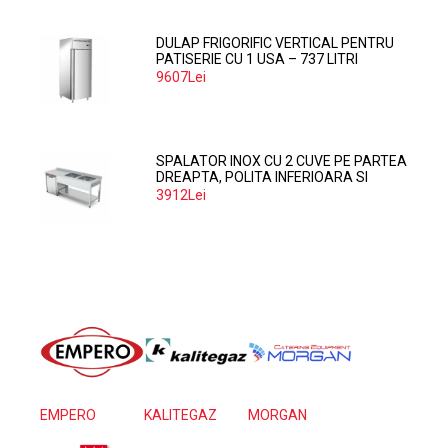
DULAP FRIGORIFIC VERTICAL PENTRU
PATISERIE CU 1 USA – 737 LITRI
9607Lei
SPALATOR INOX CU 2 CUVE PE PARTEA
DREAPTA, POLITA INFERIOARA SI
SPATIU MASINA SPALAT 160*70*85
3912Lei
EMPERO
KALITEGAZ
MORGAN