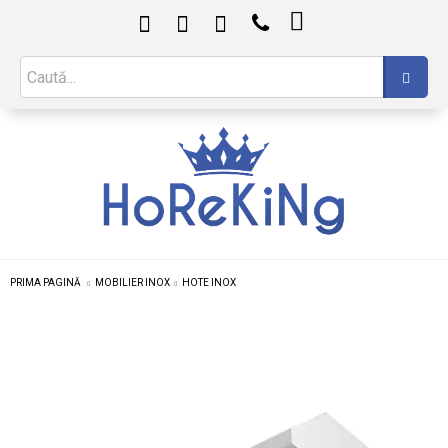

PRIMA PAGINĂ
MOBILIER INOX
HOTE INOX