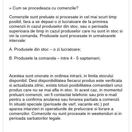
» Cum se procedeaza cu comenzile?
Comenzile sunt preluate si procesate in cel mai scurt timp
posibil, fara a se depasi o zi lucratoare de la primirea
comenzii in cazul produselor din stoc, sau o perioada
superioara de timp in cazul produselor care nu sunt in stoc si
vin la comanda. Produsele sunt procesate in urmatoarele
intervale:
A. Produsele din stoc – o zi lucratoare;
B. Produsele la comanda – intre 4 - 5 saptamani;
Acestea sunt onorate in ordinea intrarii, in limita stocului
disponibil. Desi disponibilitatea fiecarui produs este verificata
si actualizata zilnic, exista totusi posibilitatea comandarii unui
produs care nu se mai afla in stoc. In acest caz, in momentul
preluarii comenzii, vei fi contactat telefonic sau prin e-mail
pentru a confirma anularea sau livrarea partiala a comenzii.
In situatii speciale (perioade de varf, vacante etc.) pot
aparea intarzieri in operatiunile de prelucrare si livrare a
comenzilor. Comenzile nu sunt procesate in weekenduri si in
perioada sarbatorilor legale.