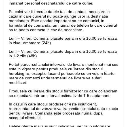
inmanat personal destinatarului de catre curier.
Pe colet vor fi trecute datele tale de contact, necesare in
cazul in care curierul nu poate ajunge usor la destinatia
mentionata. Este asadar important sa ne comunici, in
formularul de comanda, un numar de telefon la care curierul
sa te poata contacta in caz de necesitate.
Luni – Vineri: Comenzi plasate pana in ora 16:00 se livreaza
in ziua urmatoare (24h)
Luni – Vineri: Comenzi plasate dupa in ora 16:00 se livreaza
in 1-2 zile (48h)
Pe tot parcursul anului intervalul de livrare mentionat mai sus
este in vigoare pentru produsele cu livrare din stocul
horeking.ro, exceptie facand perioadele cu un volum foarte
mare de comenzi unde termenul de livrare va suferi
modificari.
Produsele cu livrare din stocul furnizorilor cu care colaboram
se expediaza intr-un interval estimativ de 1-5 saptamani.
In cazul in care stocul produselor este insuficient,
reprezentantul de vanzare va transmite clientului data exacta
pentru livrare. Comanda este procesata numai dupa
acceptul clientului.
Datele oferite mai sus sunt indicative, pentru o informare