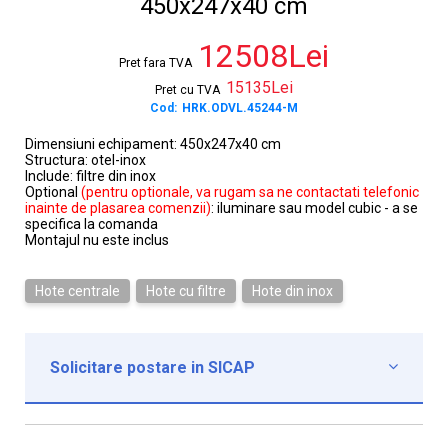
450x247x40 cm
12508Lei
Pret fara TVA
15135Lei
Pret cu TVA
Cod:
HRK.ODVL.45244-M
Dimensiuni echipament: 450x247x40 cm
Structura: otel-inox
Include: filtre din inox
Optional
(pentru optionale, va rugam sa ne contactati telefonic
inainte de plasarea comenzii)
: iluminare sau model cubic - a se
specifica la comanda
Montajul nu este inclus
Hote centrale
Hote cu filtre
Hote din inox
Solicitare postare in SICAP

Institutie*