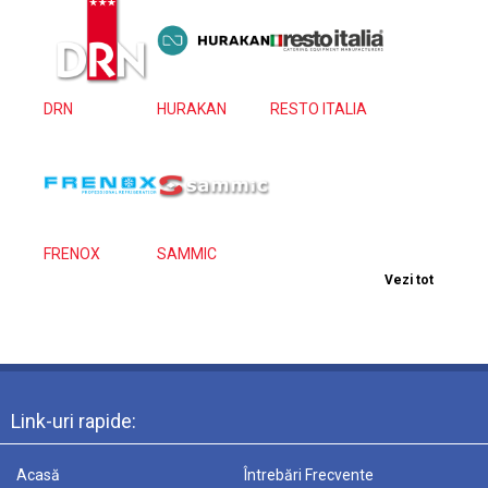
DRN
HURAKAN
RESTO ITALIA
FRENOX
SAMMIC
Vezi tot
Link-uri rapide:
Acasă
Întrebări Frecvente