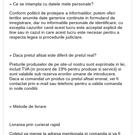
» Ce se intampla cu datele mele personale?
Conform politicii de protejare a informatiilor, putem oferi
tertilor anumite date generice continute in formularul de
inregistrare, dar nu informatiile personale de identificare, cu
exceptia cazurilor cand acest lucru este acceptat explicit de
tine sau in cazul in care acest lucru este necesar pentru a
respecta legea si procedurile judiciare.
» Daca pretul afisat este diferit de pretul real?
Preturile produselor de pe site-ul nostru sunt exprimate in lei,
includ TVA (in procent de 19% pentru produse si servicii) si
sunt valabile sub rezerva erorilor umane de introducere.
Daca ai comandat un produs cu pretul afisat eronat, vei fi
contactat prin e-mail sau telefonic pentru a valida comanda
in noile conditii.
» Metode de livrare
Livrarea prin curierat rapid
Coletul va merge la adresa mentionata in comanda si va fi