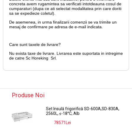
concreta avem rugamintea sa verificati intotdeauna cosul de
cumparaturi (dupa ce ati selectat modalitatea prin care doriti
sa se expedieze coletul).
De asemenea, in urma finalizarii comenzii se va trimite un
mesaj de confirmare pe adresa de e-mail
indicata.
Care sunt taxele de livrare?
Nu exista taxe de livrare. Livrarea este suportata in intregime
de catre Sc Horeking Srl.
Produse Noi
Set Insulă frigorifică SD-600A,SD-830A,
2560L, ≤-18°C, Alb
78571Lei
-9%