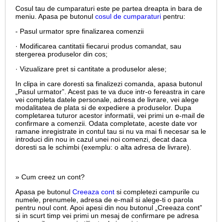
Cosul tau de cumparaturi este pe partea dreapta in bara de
meniu. Apasa pe butonul
cosul de cumparaturi
pentru:
- Pasul urmator spre finalizarea comenzii
· Modificarea cantitatii fiecarui produs comandat, sau
stergerea produselor din cos;
· Vizualizare pret si cantitate a produselor alese;
In clipa in care doresti sa finalizezi comanda, apasa butonul
„Pasul urmator”. Acest pas te va duce intr-o fereastra in care
vei completa datele personale, adresa de livrare, vei alege
modalitatea de plata si de expediere a produselor. Dupa
completarea tuturor acestor informatii, vei primi un e-mail de
confirmare a comenzii. Odata completate, aceste date vor
ramane inregistrate in contul tau si nu va mai fi necesar sa le
introduci din nou in cazul unei noi comenzi, decat daca
doresti sa le schimbi (exemplu: o alta adresa de livrare).
» Cum creez un cont?
Apasa pe butonul
Creeaza cont
si completezi campurile cu
numele, prenumele, adresa de e-mail si alege-ti o parola
pentru noul cont. Apoi apesi din nou butonul „Creeaza cont”
si in scurt timp vei primi un mesaj de confirmare pe adresa