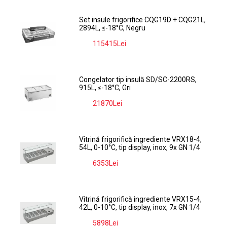
Set insule frigorifice CQG19D + CQG21L,
2894L, ≤-18°C, Negru
115415Lei
-9%
Congelator tip insulă SD/SC-2200RS,
915L, ≤-18°C, Gri
21870Lei
-9%
Vitrină frigorifică ingrediente VRX18-4,
54L, 0-10°C, tip display, inox, 9x GN 1/4
6353Lei
-9%
Vitrină frigorifică ingrediente VRX15-4,
42L, 0-10°C, tip display, inox, 7x GN 1/4
5898Lei
-9%