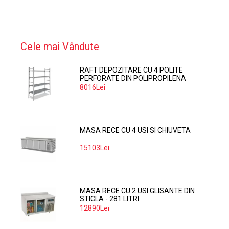
Cele mai Vândute
RAFT DEPOZITARE CU 4 POLITE
PERFORATE DIN POLIPROPILENA
374*60 CM
8016Lei
MASA RECE CU 4 USI SI CHIUVETA
15103Lei
MASA RECE CU 2 USI GLISANTE DIN
STICLA - 281 LITRI
12890Lei