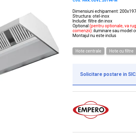
Cod:
HRK.ODVL.20194-M
Dimensiuni echipament: 200x19
Structura: otel-inox
Include: filtre din inox
Optional
(pentru optionale, va ru
comenzii)
: iluminare sau model c
Montajul nu este inclus
Hote centrale
Hote cu filtre
Solicitare postare in SI
Institutie*
Nume contact*
Telefon*
Email*