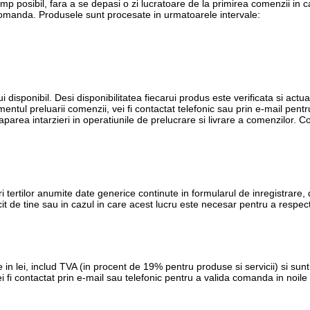
imp posibil, fara a se depasi o zi lucratoare de la primirea comenzii in
 comanda. Produsele sunt procesate in urmatoarele intervale:
i disponibil. Desi disponibilitatea fiecarui produs este verificata si actua
entul preluarii comenzii, vei fi contactat telefonic sau prin e-mail pent
t aparea intarzieri in operatiunile de prelucrare si livrare a comenzilor.
ri tertilor anumite date generice continute in formularul de inregistrare, 
it de tine sau in cazul in care acest lucru este necesar pentru a respect
 in lei, includ TVA (in procent de 19% pentru produse si servicii) si su
fi contactat prin e-mail sau telefonic pentru a valida comanda in noile c