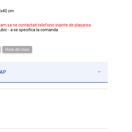
7x40 cm
gam sa ne contactati telefonic inainte de plasarea
ubic - a se specifica la comanda
Hote din inox
CAP
