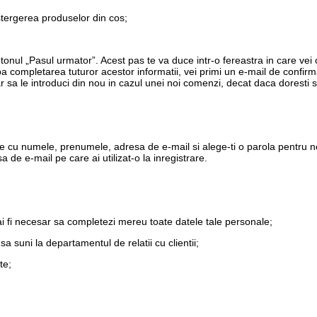
stergerea produselor din cos;
utonul „Pasul urmator”. Acest pas te va duce intr-o fereastra in care vei
a completarea tuturor acestor informatii, vei primi un e-mail de confi
r sa le introduci din nou in cazul unei noi comenzi, decat daca doresti s
e cu numele, prenumele, adresa de e-mail si alege-ti o parola pentru no
 de e-mail pe care ai utilizat-o la inregistrare.
ai fi necesar sa completezi mereu toate datele tale personale;
sa suni la departamentul de relatii cu clientii;
te;