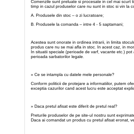
Comenzile sunt preluate si procesate in cel mai scurt t
timp in cazul produselor care nu sunt in stoc si vin la
A. Produsele din stoc – o zi lucratoare;
B. Produsele la comanda – intre 4 - 5 saptamani;
Acestea sunt onorate in ordinea intrarii, in limita stoculu
produs care nu se mai afla in stoc. In acest caz, in mom
In situatii speciale (perioade de varf, vacante etc.) po
perioada sarbatorilor legale.
» Ce se intampla cu datele mele personale?
Conform politicii de protejare a informatiilor, putem ofe
exceptia cazurilor cand acest lucru este acceptat explic
» Daca pretul afisat este diferit de pretul real?
Preturile produselor de pe site-ul nostru sunt exprimate
Daca ai comandat un produs cu pretul afisat eronat, vei 