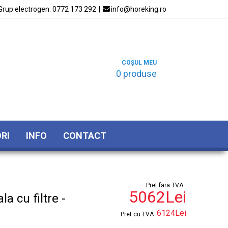
Grup electrogen:
0772 173 292
|

info@horeking.ro
COȘUL MEU
0 produse
RI
INFO
CONTACT
Pret fara TVA
5062Lei
a cu filtre -
6124Lei
Pret cu TVA