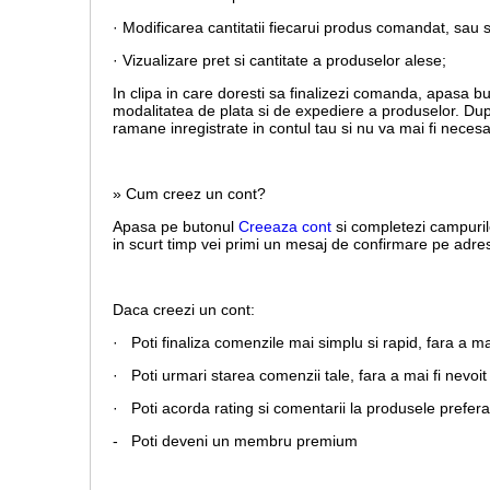
· Modificarea cantitatii fiecarui produs comandat, sau 
· Vizualizare pret si cantitate a produselor alese;
In clipa in care doresti sa finalizezi comanda, apasa b
modalitatea de plata si de expediere a produselor. Dup
ramane inregistrate in contul tau si nu va mai fi necesa
» Cum creez un cont?
Apasa pe butonul
Creeaza cont
si completezi campuril
in scurt timp vei primi un mesaj de confirmare pe adresa
Daca creezi un cont:
· Poti finaliza comenzile mai simplu si rapid, fara a m
· Poti urmari starea comenzii tale, fara a mai fi nevoit 
· Poti acorda rating si comentarii la produsele prefera
- Poti deveni un membru premium