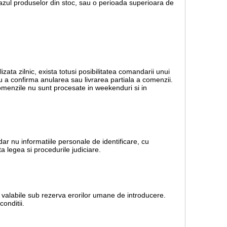
 cazul produselor din stoc, sau o perioada superioara de
lizata zilnic, exista totusi posibilitatea comandarii unui
ru a confirma anularea sau livrarea partiala a comenzii.
 Comenzile nu sunt procesate in weekenduri si in
dar nu informatiile personale de identificare, cu
a legea si procedurile judiciare.
nt valabile sub rezerva erorilor umane de introducere.
onditii.