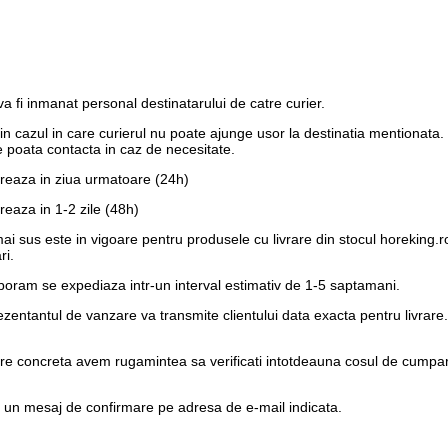
 fi inmanat personal destinatarului de catre curier.
e in cazul in care curierul nu poate ajunge usor la destinatia mentionata
 poata contacta in caz de necesitate.
vreaza in ziua urmatoare (24h)
reaza in 1-2 zile (48h)
 mai sus este in vigoare pentru produsele cu livrare din stocul horeking
ri.
laboram se expediaza intr-un interval estimativ de 1-5 saptamani.
eprezentantul de vanzare va transmite clientului data exacta pentru liv
are concreta avem rugamintea sa verificati intotdeauna cosul de cumparat
e un
mesaj de confirmare pe adresa de e-mail
indicata.