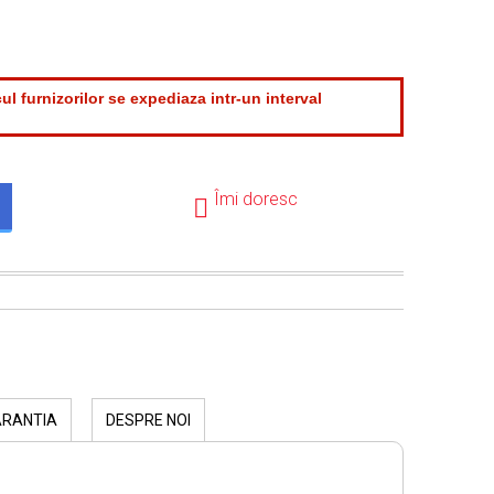
ul furnizorilor se expediaza intr-un interval
.
Îmi doresc
ARANTIA
DESPRE NOI