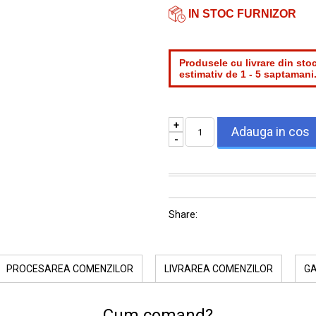
IN STOC FURNIZOR
Produsele cu livrare din stoc
estimativ de 1 - 5 saptamani
+
-
Share:
PROCESAREA COMENZILOR
LIVRAREA COMENZILOR
G
Cum comand?