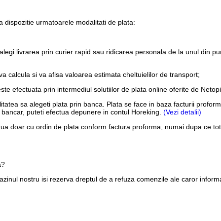
 dispozitie urmatoarele modalitati de plata:
alegi livrarea prin curier rapid sau ridicarea personala de la unul din pu
 calcula si va afisa valoarea estimata cheltuielilor de transport;
este efectuata prin intermediul solutiilor de plata online oferite de Net
ilitatea sa alegeti plata prin banca. Plata se face in baza facturii pro
ont bancar, puteti efectua depunere in contul Horeking.
(Vezi detalii)
tua doar cu ordin de plata conform factura proforma, numai dupa ce tota
a?
inul nostru isi rezerva dreptul de a refuza comenzile ale caror informa