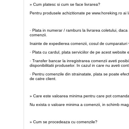
» Cum platesc si cum se face livrarea?
Pentru produsele achizitionate pe www.horeking.ro ai la
· Plata in numerar / ramburs la livrarea coletului, daca 
comenzii.
Inainte de expedierea comenzii, cosul de cumparaturi va
· Plata cu cardul,
plata serviciilor de pe acest website 
· Transfer bancar la inregistrarea comenzii aveti posib
disponibilitatii produselor. In cazul in care nu aveti c
· Pentru comenzile din strainatate, plata se poate efec
de catre client.
» Care este valoarea minima pentru care pot comand
Nu exista o valoare minima a comenzii, in schimb magaz
» Cum se procedeaza cu comenzile?