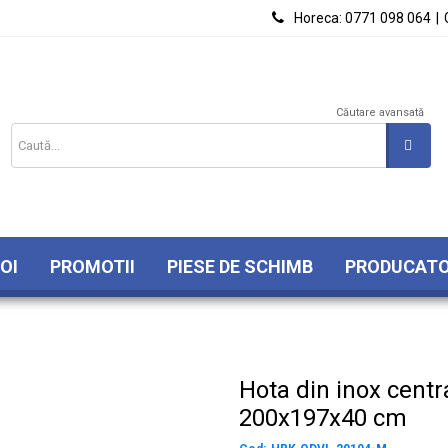

Horeca:
0771 098 064
|
Căutare avansată
OI
PROMOTII
PIESE DE SCHIMB
PRODUCATO
Hota din inox central
200x197x40 cm