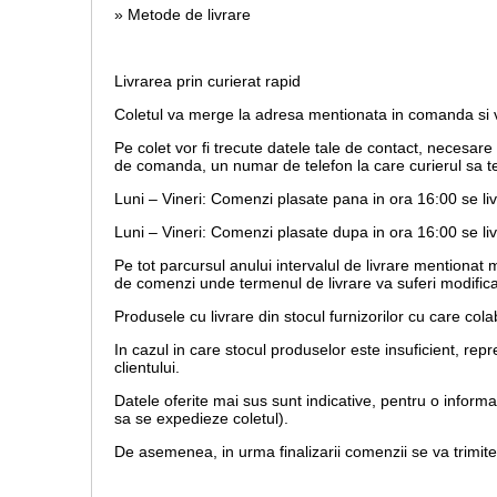
» Metode de livrare
Livrarea prin curierat rapid
Coletul va merge la adresa mentionata in comanda si va
Pe colet vor fi trecute datele tale de contact, necesar
de comanda, un numar de telefon la care curierul sa te
Luni – Vineri: Comenzi plasate pana in ora 16:00 se li
Luni – Vineri: Comenzi plasate dupa in ora 16:00 se liv
Pe tot parcursul anului intervalul de livrare mentionat
de comenzi unde termenul de livrare va suferi modifica
Produsele cu livrare din stocul furnizorilor cu care co
In cazul in care stocul produselor este insuficient, r
clientului.
Datele oferite mai sus sunt indicative, pentru o inform
sa se expedieze coletul).
De asemenea, in urma finalizarii comenzii se va trimit