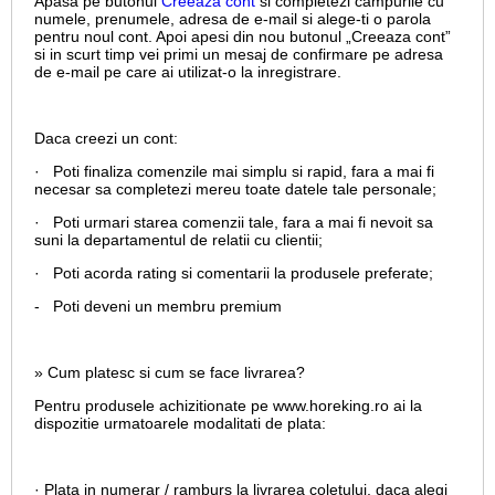
Apasa pe butonul
Creeaza cont
si completezi campurile cu
numele, prenumele, adresa de e-mail si alege-ti o parola
pentru noul cont. Apoi apesi din nou butonul „Creeaza cont”
si in scurt timp vei primi un mesaj de confirmare pe adresa
de e-mail pe care ai utilizat-o la inregistrare.
Daca creezi un cont:
· Poti finaliza comenzile mai simplu si rapid, fara a mai fi
necesar sa completezi mereu toate datele tale personale;
· Poti urmari starea comenzii tale, fara a mai fi nevoit sa
suni la departamentul de relatii cu clientii;
· Poti acorda rating si comentarii la produsele preferate;
- Poti deveni un membru premium
» Cum platesc si cum se face livrarea?
Pentru produsele achizitionate pe www.horeking.ro ai la
dispozitie urmatoarele modalitati de plata:
· Plata in numerar / ramburs la livrarea coletului, daca alegi