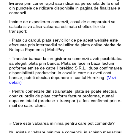
livrarea prin curier rapid sau ridicarea personala de la unul
din punctele de ridicare disponibile in pagina de finalizare a
comenzii.
Inainte de expedierea comenzii, cosul de cumparaturi va
calcula si va afisa valoarea estimata cheltuielilor de
transport;
· Plata cu cardul,
plata serviciilor de pe acest website este
efectuata prin intermediul solutiilor de plata online oferite de
Netopia Payments | MobilPay.
· Transfer bancar la inregistrarea comenzii aveti posibilitatea
sa alegeti plata prin banca. Plata se face in baza facturii
proforme emise de catre Horeking S.R.L., dupa confirmarea
disponibilitatii produselor. In cazul in care nu aveti cont
bancar, puteti efectua depunere in contul Horeking.
(Vezi
detalii)
· Pentru comenzile din strainatate, plata se poate efectua
doar cu ordin de plata conform factura proforma, numai
dupa ce totalul (produse + transport) a fost confirmat prin e-
mail de catre client.
» Care este valoarea minima pentru care pot comanda?
Nu exista o valoare minima a comenzii, in schimb magazinul