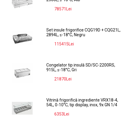
78571Lei
-9%
Set insule frigorifice CQG19D + CQG21L,
2894L, ≤-18°C, Negru
115415Lei
-9%
Congelator tip insulă SD/SC-2200RS,
915L, ≤-18°C, Gri
21870Lei
-9%
Vitrină frigorifică ingrediente VRX18-4,
54L, 0-10°C, tip display, inox, 9x GN 1/4
6353Lei
-9%