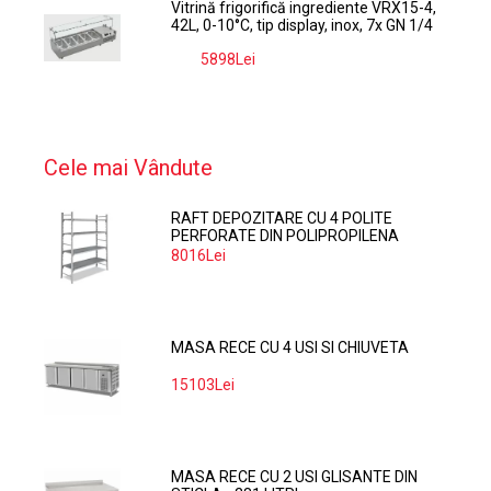
Vitrină frigorifică ingrediente VRX15-4,
42L, 0-10°C, tip display, inox, 7x GN 1/4
5898Lei
-9%
Cele mai Vândute
RAFT DEPOZITARE CU 4 POLITE
PERFORATE DIN POLIPROPILENA
374*60 CM
8016Lei
MASA RECE CU 4 USI SI CHIUVETA
15103Lei
MASA RECE CU 2 USI GLISANTE DIN