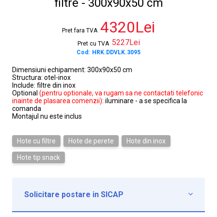
filtre - 300x90x50 cm
4320Lei
Pret fara TVA
5227Lei
Pret cu TVA
Cod:
HRK.DDVLK.3095
Dimensiuni echipament: 300x90x50 cm
Structura: otel-inox
Include: filtre din inox
Optional
(pentru optionale, va rugam sa ne contactati telefonic
inainte de plasarea comenzii)
: iluminare - a se specifica la
comanda
Montajul nu este inclus
Hote cu filtre
Hote de perete
Hote din inox
Hote tip snack
Solicitare postare in SICAP

Institutie*