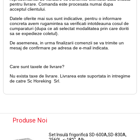
pentru livrare. Comanda este procesata numai dupa
acceptul clientului.
Datele oferite mai sus sunt indicative, pentru o informare
concreta avem rugamintea sa verificati intotdeauna cosul de
cumparaturi (dupa ce ati selectat modalitatea prin care doriti
sa se expedieze coletul).
De asemenea, in urma finalizarii comenzii se va trimite un
mesaj de confirmare pe adresa de e-mail
indicata.
Care sunt taxele de livrare?
Nu exista taxe de livrare. Livrarea este suportata in intregime
de catre Sc Horeking Srl.
Produse Noi
Set Insulă frigorifică SD-600A,SD-830A,
2560L, ≤-18°C, Alb