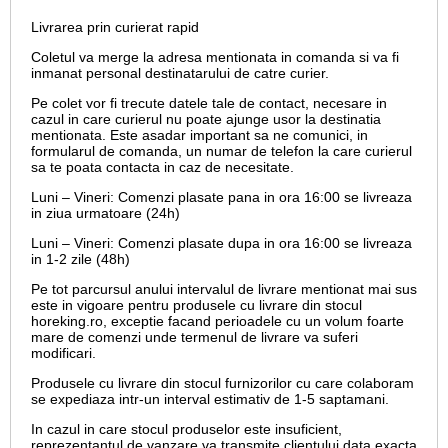
Livrarea prin curierat rapid
Coletul va merge la adresa mentionata in comanda si va fi
inmanat personal destinatarului de catre curier.
Pe colet vor fi trecute datele tale de contact, necesare in
cazul in care curierul nu poate ajunge usor la destinatia
mentionata. Este asadar important sa ne comunici, in
formularul de comanda, un numar de telefon la care curierul
sa te poata contacta in caz de necesitate.
Luni – Vineri: Comenzi plasate pana in ora 16:00 se livreaza
in ziua urmatoare (24h)
Luni – Vineri: Comenzi plasate dupa in ora 16:00 se livreaza
in 1-2 zile (48h)
Pe tot parcursul anului intervalul de livrare mentionat mai sus
este in vigoare pentru produsele cu livrare din stocul
horeking.ro, exceptie facand perioadele cu un volum foarte
mare de comenzi unde termenul de livrare va suferi
modificari.
Produsele cu livrare din stocul furnizorilor cu care colaboram
se expediaza intr-un interval estimativ de 1-5 saptamani.
In cazul in care stocul produselor este insuficient,
reprezentantul de vanzare va transmite clientului data exacta