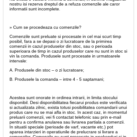
nostru isi rezerva dreptul de a refuza comenzile ale caror
informatii sunt incomplete.
» Cum se procedeaza cu comenzile?
Comenzile sunt preluate si procesate in cel mai scurt timp
posibil, fara a se depasi o zi lucratoare de la primirea
comenzii in cazul produselor din stoc, sau o perioada
superioara de timp in cazul produselor care nu sunt in stoc si
vin la comanda. Produsele sunt procesate in urmatoarele
intervale:
A. Produsele din stoc – o zi lucratoare;
B. Produsele la comanda – intre 4 - 5 saptamani;
Acestea sunt onorate in ordinea intrarii, in limita stocului
disponibil. Desi disponibilitatea fiecarui produs este verificata
si actualizata zilnic, exista totusi posibilitatea comandarii unui
produs care nu se mai afla in stoc. In acest caz, in momentul
preluarii comenzii, vei fi contactat telefonic sau prin e-mail
pentru a confirma anularea sau livrarea partiala a comenzii.
In situatii speciale (perioade de varf, vacante etc.) pot
aparea intarzieri in operatiunile de prelucrare si livrare a
comenzilor. Comenzile nu sunt procesate in weekenduri si in