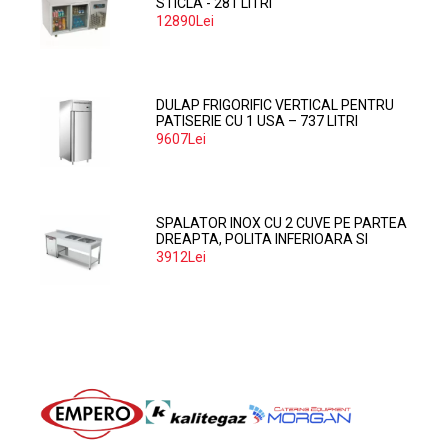
STICLA - 281 LITRI
12890Lei
DULAP FRIGORIFIC VERTICAL PENTRU
PATISERIE CU 1 USA – 737 LITRI
9607Lei
SPALATOR INOX CU 2 CUVE PE PARTEA
DREAPTA, POLITA INFERIOARA SI
SPATIU MASINA SPALAT 160*70*85
3912Lei