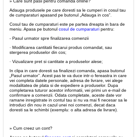
» Care sunt pasii pentru comanda online?
Adauga produsele pe care doresti sa le cumperi in cosul tau
de cumparaturi apasand pe butonul „Adauga in cos”.
Cosul tau de cumparaturi este pe partea dreapta in bara de
meniu. Apasa pe butonul
cosul de cumparaturi
pentru:
- Pasul urmator spre finalizarea comenzii
· Modificarea cantitatii fiecarui produs comandat, sau
stergerea produselor din cos;
· Vizualizare pret si cantitate a produselor alese;
In clipa in care doresti sa finalizezi comanda, apasa butonul
„Pasul urmator”. Acest pas te va duce intr-o fereastra in care
vei completa datele personale, adresa de livrare, vei alege
modalitatea de plata si de expediere a produselor. Dupa
completarea tuturor acestor informatii, vei primi un e-mail de
confirmare a comenzii. Odata completate, aceste date vor
ramane inregistrate in contul tau si nu va mai fi necesar sa le
introduci din nou in cazul unei noi comenzi, decat daca
doresti sa le schimbi (exemplu: o alta adresa de livrare).
» Cum creez un cont?