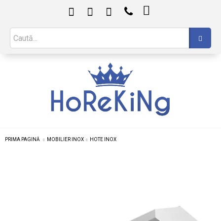

PRIMA PAGINĂ
MOBILIER INOX
HOTE INOX