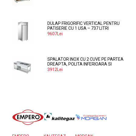
DULAP FRIGORIFIC VERTICAL PENTRU
PATISERIE CU 1 USA – 737 LITRI
9607Lei
SPALATOR INOX CU 2 CUVE PE PARTEA
DREAPTA, POLITA INFERIOARA SI
SPATIU MASINA SPALAT 160*70*85
3912Lei