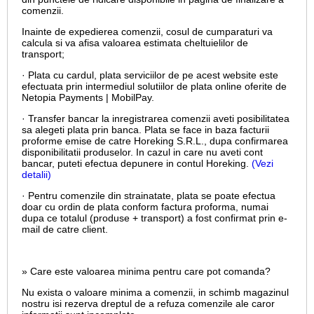
comenzii.
Inainte de expedierea comenzii, cosul de cumparaturi va
calcula si va afisa valoarea estimata cheltuielilor de
transport;
· Plata cu cardul,
plata serviciilor de pe acest website este
efectuata prin intermediul solutiilor de plata online oferite de
Netopia Payments | MobilPay.
· Transfer bancar la inregistrarea comenzii aveti posibilitatea
sa alegeti plata prin banca. Plata se face in baza facturii
proforme emise de catre Horeking S.R.L., dupa confirmarea
disponibilitatii produselor. In cazul in care nu aveti cont
bancar, puteti efectua depunere in contul Horeking.
(Vezi
detalii)
· Pentru comenzile din strainatate, plata se poate efectua
doar cu ordin de plata conform factura proforma, numai
dupa ce totalul (produse + transport) a fost confirmat prin e-
mail de catre client.
» Care este valoarea minima pentru care pot comanda?
Nu exista o valoare minima a comenzii, in schimb magazinul
nostru isi rezerva dreptul de a refuza comenzile ale caror