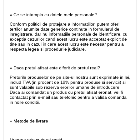
» Ce se intampla cu datele mele personale?
Conform politicii de protejare a informatiilor, putem oferi
tertilor anumite date generice continute in formularul de
inregistrare, dar nu informatiile personale de identificare, cu
exceptia cazurilor cand acest lucru este acceptat explicit de
tine sau in cazul in care acest lucru este necesar pentru a
respecta legea si procedurile judiciare.
» Daca pretul afisat este diferit de pretul real?
Preturile produselor de pe site-ul nostru sunt exprimate in lei,
includ TVA (in procent de 19% pentru produse si servicii) si
sunt valabile sub rezerva erorilor umane de introducere.
Daca ai comandat un produs cu pretul afisat eronat, vei fi
contactat prin e-mail sau telefonic pentru a valida comanda
in noile conditii.
» Metode de livrare
Livrarea prin curierat rapid