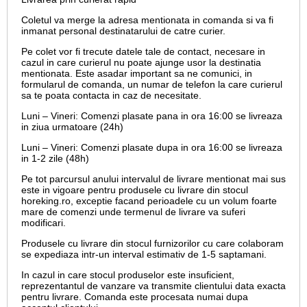
Coletul va merge la adresa mentionata in comanda si va fi
inmanat personal destinatarului de catre curier.
Pe colet vor fi trecute datele tale de contact, necesare in
cazul in care curierul nu poate ajunge usor la destinatia
mentionata. Este asadar important sa ne comunici, in
formularul de comanda, un numar de telefon la care curierul
sa te poata contacta in caz de necesitate.
Luni – Vineri: Comenzi plasate pana in ora 16:00 se livreaza
in ziua urmatoare (24h)
Luni – Vineri: Comenzi plasate dupa in ora 16:00 se livreaza
in 1-2 zile (48h)
Pe tot parcursul anului intervalul de livrare mentionat mai sus
este in vigoare pentru produsele cu livrare din stocul
horeking.ro, exceptie facand perioadele cu un volum foarte
mare de comenzi unde termenul de livrare va suferi
modificari.
Produsele cu livrare din stocul furnizorilor cu care colaboram
se expediaza intr-un interval estimativ de 1-5 saptamani.
In cazul in care stocul produselor este insuficient,
reprezentantul de vanzare va transmite clientului data exacta
pentru livrare. Comanda este procesata numai dupa