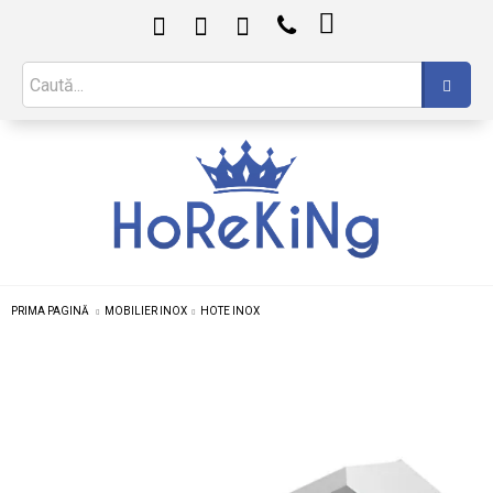

PRIMA PAGINĂ
MOBILIER INOX
HOTE INOX