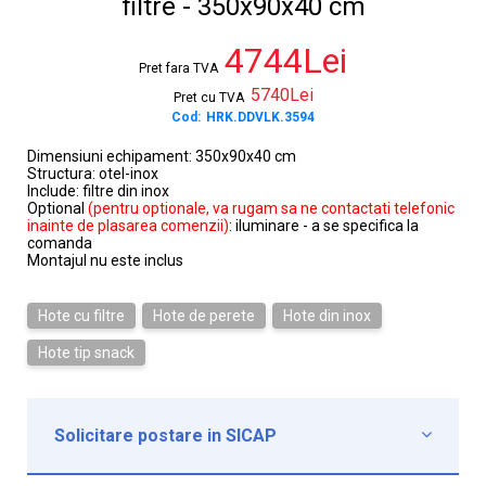
filtre - 350x90x40 cm
4744Lei
Pret fara TVA
5740Lei
Pret cu TVA
Cod:
HRK.DDVLK.3594
Dimensiuni echipament: 350x90x40 cm
Structura: otel-inox
Include: filtre din inox
Optional
(pentru optionale, va rugam sa ne contactati telefonic
inainte de plasarea comenzii)
: iluminare - a se specifica la
comanda
Montajul nu este inclus
Hote cu filtre
Hote de perete
Hote din inox
Hote tip snack
Solicitare postare in SICAP

Institutie*