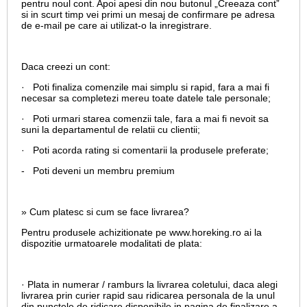
pentru noul cont. Apoi apesi din nou butonul „Creeaza cont”
si in scurt timp vei primi un mesaj de confirmare pe adresa
de e-mail pe care ai utilizat-o la inregistrare.
Daca creezi un cont:
· Poti finaliza comenzile mai simplu si rapid, fara a mai fi
necesar sa completezi mereu toate datele tale personale;
· Poti urmari starea comenzii tale, fara a mai fi nevoit sa
suni la departamentul de relatii cu clientii;
· Poti acorda rating si comentarii la produsele preferate;
- Poti deveni un membru premium
» Cum platesc si cum se face livrarea?
Pentru produsele achizitionate pe www.horeking.ro ai la
dispozitie urmatoarele modalitati de plata:
· Plata in numerar / ramburs la livrarea coletului, daca alegi
livrarea prin curier rapid sau ridicarea personala de la unul
din punctele de ridicare disponibile in pagina de finalizare a