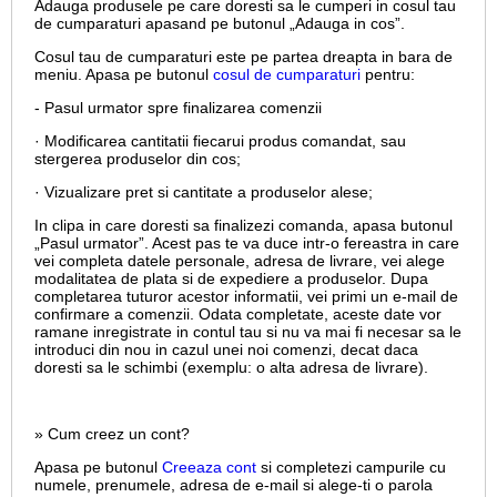
Adauga produsele pe care doresti sa le cumperi in cosul tau
de cumparaturi apasand pe butonul „Adauga in cos”.
Cosul tau de cumparaturi este pe partea dreapta in bara de
meniu. Apasa pe butonul
cosul de cumparaturi
pentru:
- Pasul urmator spre finalizarea comenzii
· Modificarea cantitatii fiecarui produs comandat, sau
stergerea produselor din cos;
· Vizualizare pret si cantitate a produselor alese;
In clipa in care doresti sa finalizezi comanda, apasa butonul
„Pasul urmator”. Acest pas te va duce intr-o fereastra in care
vei completa datele personale, adresa de livrare, vei alege
modalitatea de plata si de expediere a produselor. Dupa
completarea tuturor acestor informatii, vei primi un e-mail de
confirmare a comenzii. Odata completate, aceste date vor
ramane inregistrate in contul tau si nu va mai fi necesar sa le
introduci din nou in cazul unei noi comenzi, decat daca
doresti sa le schimbi (exemplu: o alta adresa de livrare).
» Cum creez un cont?
Apasa pe butonul
Creeaza cont
si completezi campurile cu
numele, prenumele, adresa de e-mail si alege-ti o parola