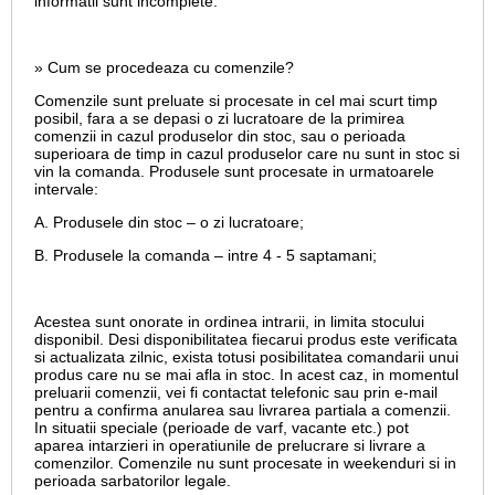
informatii sunt incomplete.
» Cum se procedeaza cu comenzile?
Comenzile sunt preluate si procesate in cel mai scurt timp
posibil, fara a se depasi o zi lucratoare de la primirea
comenzii in cazul produselor din stoc, sau o perioada
superioara de timp in cazul produselor care nu sunt in stoc si
vin la comanda. Produsele sunt procesate in urmatoarele
intervale:
A. Produsele din stoc – o zi lucratoare;
B. Produsele la comanda – intre 4 - 5 saptamani;
Acestea sunt onorate in ordinea intrarii, in limita stocului
disponibil. Desi disponibilitatea fiecarui produs este verificata
si actualizata zilnic, exista totusi posibilitatea comandarii unui
produs care nu se mai afla in stoc. In acest caz, in momentul
preluarii comenzii, vei fi contactat telefonic sau prin e-mail
pentru a confirma anularea sau livrarea partiala a comenzii.
In situatii speciale (perioade de varf, vacante etc.) pot
aparea intarzieri in operatiunile de prelucrare si livrare a
comenzilor. Comenzile nu sunt procesate in weekenduri si in
perioada sarbatorilor legale.