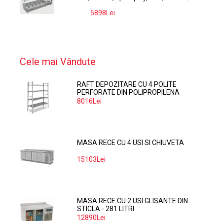
5898Lei
-9%
Cele mai Vândute
RAFT DEPOZITARE CU 4 POLITE
PERFORATE DIN POLIPROPILENA
374*60 CM
8016Lei
MASA RECE CU 4 USI SI CHIUVETA
15103Lei
MASA RECE CU 2 USI GLISANTE DIN
STICLA - 281 LITRI
12890Lei