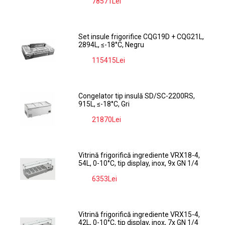
78571Lei
-9%
Set insule frigorifice CQG19D + CQG21L,
2894L, ≤-18°C, Negru
115415Lei
-9%
Congelator tip insulă SD/SC-2200RS,
915L, ≤-18°C, Gri
21870Lei
-9%
Vitrină frigorifică ingrediente VRX18-4,
54L, 0-10°C, tip display, inox, 9x GN 1/4
6353Lei
-9%
Vitrină frigorifică ingrediente VRX15-4,
42L, 0-10°C, tip display, inox, 7x GN 1/4