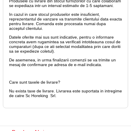
Produsele cu livrare din stocul furnizorilor cu care colaboram
se expediaza intr-un interval estimativ de 1-5 saptamani.
In cazul in care stocul produselor este insuficient,
reprezentantul de vanzare va transmite clientului data exacta
pentru livrare. Comanda este procesata numai dupa
acceptul clientului.
Datele oferite mai sus sunt indicative, pentru o informare
concreta avem rugamintea sa verificati intotdeauna cosul de
cumparaturi (dupa ce ati selectat modalitatea prin care doriti
sa se expedieze coletul).
De asemenea, in urma finalizarii comenzii se va trimite un
mesaj de confirmare pe adresa de e-mail
indicata.
Care sunt taxele de livrare?
Nu exista taxe de livrare. Livrarea este suportata in intregime
de catre Sc Horeking Srl.