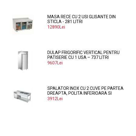
MASA RECE CU 2 USI GLISANTE DIN
STICLA - 281 LITRI
12890Lei
DULAP FRIGORIFIC VERTICAL PENTRU
PATISERIE CU 1 USA – 737 LITRI
9607Lei
SPALATOR INOX CU 2 CUVE PE PARTEA
DREAPTA, POLITA INFERIOARA SI
SPATIU MASINA SPALAT 160*70*85
3912Lei