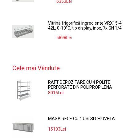
6353Lei
-9%
Vitrină frigorifică ingrediente VRX15-4,
42L, 0-10°C, tip display, inox, 7x GN 1/4
5898Lei
-9%
Cele mai Vândute
RAFT DEPOZITARE CU 4 POLITE
PERFORATE DIN POLIPROPILENA
374*60 CM
8016Lei
MASA RECE CU 4 USI SI CHIUVETA
15103Lei