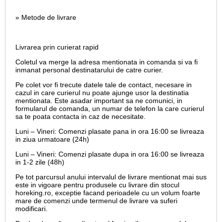
» Metode de livrare
Livrarea prin curierat rapid
Coletul va merge la adresa mentionata in comanda si va fi
inmanat personal destinatarului de catre curier.
Pe colet vor fi trecute datele tale de contact, necesare in
cazul in care curierul nu poate ajunge usor la destinatia
mentionata. Este asadar important sa ne comunici, in
formularul de comanda, un numar de telefon la care curierul
sa te poata contacta in caz de necesitate.
Luni – Vineri: Comenzi plasate pana in ora 16:00 se livreaza
in ziua urmatoare (24h)
Luni – Vineri: Comenzi plasate dupa in ora 16:00 se livreaza
in 1-2 zile (48h)
Pe tot parcursul anului intervalul de livrare mentionat mai sus
este in vigoare pentru produsele cu livrare din stocul
horeking.ro, exceptie facand perioadele cu un volum foarte
mare de comenzi unde termenul de livrare va suferi
modificari.