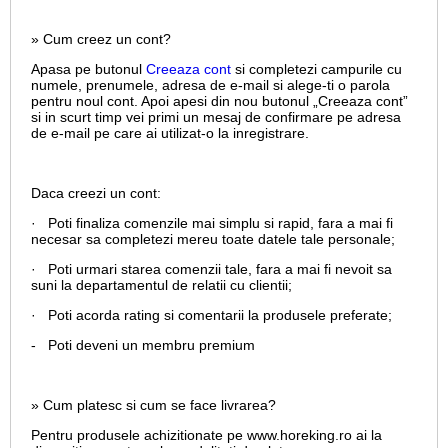
» Cum creez un cont?
Apasa pe butonul
Creeaza cont
si completezi campurile cu
numele, prenumele, adresa de e-mail si alege-ti o parola
pentru noul cont. Apoi apesi din nou butonul „Creeaza cont”
si in scurt timp vei primi un mesaj de confirmare pe adresa
de e-mail pe care ai utilizat-o la inregistrare.
Daca creezi un cont:
· Poti finaliza comenzile mai simplu si rapid, fara a mai fi
necesar sa completezi mereu toate datele tale personale;
· Poti urmari starea comenzii tale, fara a mai fi nevoit sa
suni la departamentul de relatii cu clientii;
· Poti acorda rating si comentarii la produsele preferate;
- Poti deveni un membru premium
» Cum platesc si cum se face livrarea?
Pentru produsele achizitionate pe www.horeking.ro ai la