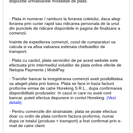
dispozitie urmatoarele modalitati de plata:
· Plata in numerar / ramburs la livrarea coletului, daca alegi
livrarea prin curier rapid sau ridicarea personala de la unul
din punctele de ridicare disponibile in pagina de finalizare a
comenzii.
Inainte de expedierea comenzii, cosul de cumparaturi va
calcula si va afisa valoarea estimata cheltuielilor de
transport;
· Plata cu cardul,
plata serviciilor de pe acest website este
efectuata prin intermediul solutiilor de plata online oferite de
Netopia Payments | MobilPay.
· Transfer bancar la inregistrarea comenzii aveti posibilitatea
sa alegeti plata prin banca. Plata se face in baza facturii
proforme emise de catre Horeking S.R.L., dupa confirmarea
disponibilitatii produselor. In cazul in care nu aveti cont
bancar, puteti efectua depunere in contul Horeking.
(Vezi
detalii)
· Pentru comenzile din strainatate, plata se poate efectua
doar cu ordin de plata conform factura proforma, numai
dupa ce totalul (produse + transport) a fost confirmat prin e-
mail de catre client.