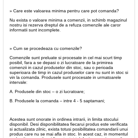
» Care este valoarea minima pentru care pot comanda?
Nu exista o valoare minima a comenzii, in schimb magazinul
nostru isi rezerva dreptul de a refuza comenzile ale caror
informatii sunt incomplete.
» Cum se procedeaza cu comenzile?
Comenzile sunt preluate si procesate in cel mai scurt timp
posibil, fara a se depasi o zi lucratoare de la primirea
comenzii in cazul produselor din stoc, sau o perioada
superioara de timp in cazul produselor care nu sunt in stoc si
vin la comanda. Produsele sunt procesate in urmatoarele
intervale:
A. Produsele din stoc – o zi lucratoare;
B. Produsele la comanda – intre 4 - 5 saptamani;
Acestea sunt onorate in ordinea intrarii, in limita stocului
disponibil. Desi disponibilitatea fiecarui produs este verificata
si actualizata zilnic, exista totusi posibilitatea comandarii unui
produs care nu se mai afla in stoc. In acest caz, in momentul