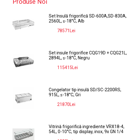
Produse Noi
Set Insulă frigorifică SD-600A,SD-830A,
2560L, ≤-18°C, Alb
78571Lei
-9%
Set insule frigorifice CQG19D + CQG21L,
2894L, ≤-18°C, Negru
115415Lei
-9%
Congelator tip insulă SD/SC-2200RS,
915L, ≤-18°C, Gri
21870Lei
-9%
Vitrină frigorifică ingrediente VRX18-4,
54L, 0-10°C, tip display, inox, 9x GN 1/4