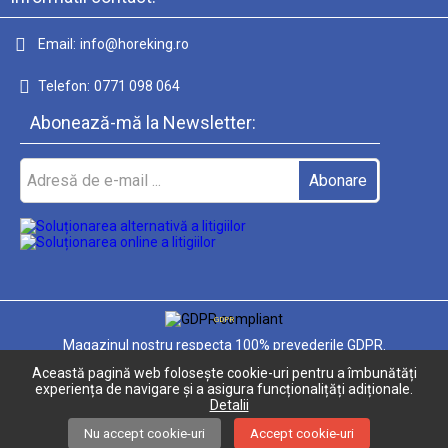
Email:
info@horeking.ro
Telefon:
0771 098 064
Abonează-mă la Newsletter:
GDPR
Magazinul nostru respecta 100% prevederile GDPR.
Această pagină web folosește cookie-uri pentru a îmbunătăți
Informatiile mele personale
experiența de navigare și a asigura funcționalițăți adiționale.
Detalii
Nu accept cookie-uri
Accept cookie-uri
Solutie comert electronic Seliton