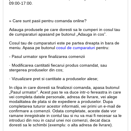
09:00-17:00.
» Care sunt pasii pentru comanda online?
Adauga produsele pe care doresti sa le cumperi in cosul tau
de cumparaturi apasand pe butonul „Adauga in cos”.
Cosul tau de cumparaturi este pe partea dreapta in bara de
meniu. Apasa pe butonul
cosul de cumparaturi
pentru:
- Pasul urmator spre finalizarea comenzii
· Modificarea cantitatii fiecarui produs comandat, sau
stergerea produselor din cos;
· Vizualizare pret si cantitate a produselor alese;
In clipa in care doresti sa finalizezi comanda, apasa butonul
„Pasul urmator”. Acest pas te va duce intr-o fereastra in care
vei completa datele personale, adresa de livrare, vei alege
modalitatea de plata si de expediere a produselor. Dupa
completarea tuturor acestor informatii, vei primi un e-mail de
confirmare a comenzii. Odata completate, aceste date vor
ramane inregistrate in contul tau si nu va mai fi necesar sa le
introduci din nou in cazul unei noi comenzi, decat daca
doresti sa le schimbi (exemplu: o alta adresa de livrare).