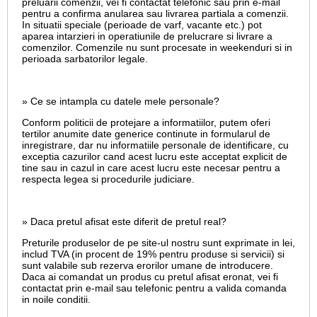
preluarii comenzii, vei fi contactat telefonic sau prin e-mail
pentru a confirma anularea sau livrarea partiala a comenzii.
In situatii speciale (perioade de varf, vacante etc.) pot
aparea intarzieri in operatiunile de prelucrare si livrare a
comenzilor. Comenzile nu sunt procesate in weekenduri si in
perioada sarbatorilor legale.
» Ce se intampla cu datele mele personale?
Conform politicii de protejare a informatiilor, putem oferi
tertilor anumite date generice continute in formularul de
inregistrare, dar nu informatiile personale de identificare, cu
exceptia cazurilor cand acest lucru este acceptat explicit de
tine sau in cazul in care acest lucru este necesar pentru a
respecta legea si procedurile judiciare.
» Daca pretul afisat este diferit de pretul real?
Preturile produselor de pe site-ul nostru sunt exprimate in lei,
includ TVA (in procent de 19% pentru produse si servicii) si
sunt valabile sub rezerva erorilor umane de introducere.
Daca ai comandat un produs cu pretul afisat eronat, vei fi
contactat prin e-mail sau telefonic pentru a valida comanda
in noile conditii.