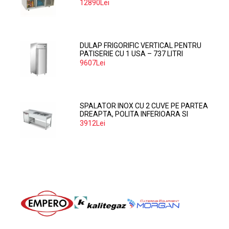
12890Lei
DULAP FRIGORIFIC VERTICAL PENTRU
PATISERIE CU 1 USA – 737 LITRI
9607Lei
SPALATOR INOX CU 2 CUVE PE PARTEA
DREAPTA, POLITA INFERIOARA SI
SPATIU MASINA SPALAT 160*70*85
3912Lei