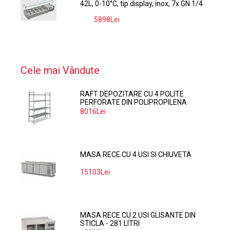
42L, 0-10°C, tip display, inox, 7x GN 1/4
5898Lei
-9%
Cele mai Vândute
RAFT DEPOZITARE CU 4 POLITE
PERFORATE DIN POLIPROPILENA
374*60 CM
8016Lei
MASA RECE CU 4 USI SI CHIUVETA
15103Lei
MASA RECE CU 2 USI GLISANTE DIN
STICLA - 281 LITRI