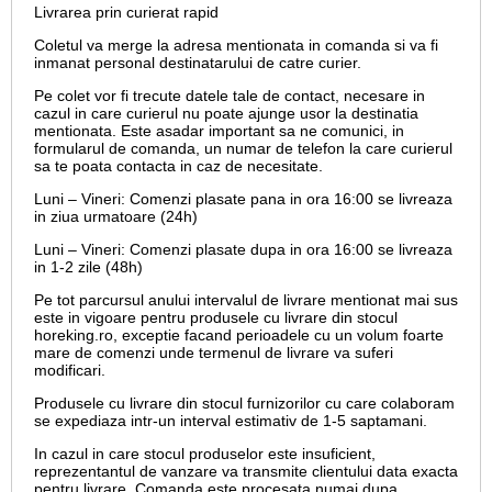
Livrarea prin curierat rapid
Coletul va merge la adresa mentionata in comanda si va fi
inmanat personal destinatarului de catre curier.
Pe colet vor fi trecute datele tale de contact, necesare in
cazul in care curierul nu poate ajunge usor la destinatia
mentionata. Este asadar important sa ne comunici, in
formularul de comanda, un numar de telefon la care curierul
sa te poata contacta in caz de necesitate.
Luni – Vineri: Comenzi plasate pana in ora 16:00 se livreaza
in ziua urmatoare (24h)
Luni – Vineri: Comenzi plasate dupa in ora 16:00 se livreaza
in 1-2 zile (48h)
Pe tot parcursul anului intervalul de livrare mentionat mai sus
este in vigoare pentru produsele cu livrare din stocul
horeking.ro, exceptie facand perioadele cu un volum foarte
mare de comenzi unde termenul de livrare va suferi
modificari.
Produsele cu livrare din stocul furnizorilor cu care colaboram
se expediaza intr-un interval estimativ de 1-5 saptamani.
In cazul in care stocul produselor este insuficient,
reprezentantul de vanzare va transmite clientului data exacta
pentru livrare. Comanda este procesata numai dupa