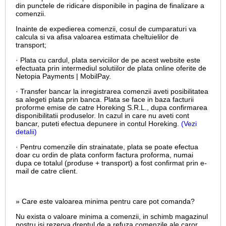
din punctele de ridicare disponibile in pagina de finalizare a
comenzii.
Inainte de expedierea comenzii, cosul de cumparaturi va
calcula si va afisa valoarea estimata cheltuielilor de
transport;
· Plata cu cardul,
plata serviciilor de pe acest website este
efectuata prin intermediul solutiilor de plata online oferite de
Netopia Payments | MobilPay.
· Transfer bancar la inregistrarea comenzii aveti posibilitatea
sa alegeti plata prin banca. Plata se face in baza facturii
proforme emise de catre Horeking S.R.L., dupa confirmarea
disponibilitatii produselor. In cazul in care nu aveti cont
bancar, puteti efectua depunere in contul Horeking.
(Vezi
detalii)
· Pentru comenzile din strainatate, plata se poate efectua
doar cu ordin de plata conform factura proforma, numai
dupa ce totalul (produse + transport) a fost confirmat prin e-
mail de catre client.
» Care este valoarea minima pentru care pot comanda?
Nu exista o valoare minima a comenzii, in schimb magazinul
nostru isi rezerva dreptul de a refuza comenzile ale caror