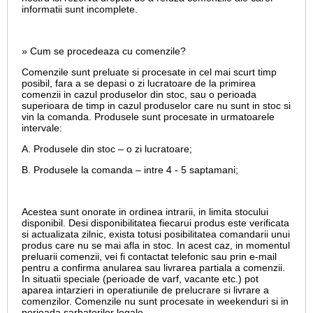
informatii sunt incomplete.
» Cum se procedeaza cu comenzile?
Comenzile sunt preluate si procesate in cel mai scurt timp
posibil, fara a se depasi o zi lucratoare de la primirea
comenzii in cazul produselor din stoc, sau o perioada
superioara de timp in cazul produselor care nu sunt in stoc si
vin la comanda. Produsele sunt procesate in urmatoarele
intervale:
A. Produsele din stoc – o zi lucratoare;
B. Produsele la comanda – intre 4 - 5 saptamani;
Acestea sunt onorate in ordinea intrarii, in limita stocului
disponibil. Desi disponibilitatea fiecarui produs este verificata
si actualizata zilnic, exista totusi posibilitatea comandarii unui
produs care nu se mai afla in stoc. In acest caz, in momentul
preluarii comenzii, vei fi contactat telefonic sau prin e-mail
pentru a confirma anularea sau livrarea partiala a comenzii.
In situatii speciale (perioade de varf, vacante etc.) pot
aparea intarzieri in operatiunile de prelucrare si livrare a
comenzilor. Comenzile nu sunt procesate in weekenduri si in
perioada sarbatorilor legale.