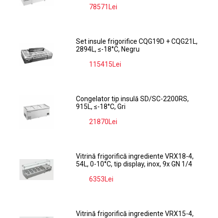
78571Lei
-9%
Set insule frigorifice CQG19D + CQG21L,
2894L, ≤-18°C, Negru
115415Lei
-9%
Congelator tip insulă SD/SC-2200RS,
915L, ≤-18°C, Gri
21870Lei
-9%
Vitrină frigorifică ingrediente VRX18-4,
54L, 0-10°C, tip display, inox, 9x GN 1/4
6353Lei
-9%
Vitrină frigorifică ingrediente VRX15-4,