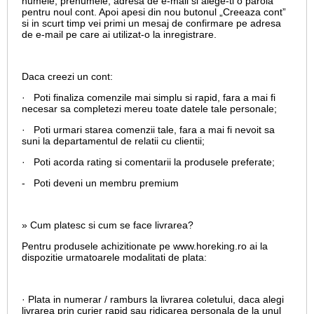
numele, prenumele, adresa de e-mail si alege-ti o parola
pentru noul cont. Apoi apesi din nou butonul „Creeaza cont”
si in scurt timp vei primi un mesaj de confirmare pe adresa
de e-mail pe care ai utilizat-o la inregistrare.
Daca creezi un cont:
· Poti finaliza comenzile mai simplu si rapid, fara a mai fi
necesar sa completezi mereu toate datele tale personale;
· Poti urmari starea comenzii tale, fara a mai fi nevoit sa
suni la departamentul de relatii cu clientii;
· Poti acorda rating si comentarii la produsele preferate;
- Poti deveni un membru premium
» Cum platesc si cum se face livrarea?
Pentru produsele achizitionate pe www.horeking.ro ai la
dispozitie urmatoarele modalitati de plata:
· Plata in numerar / ramburs la livrarea coletului, daca alegi
livrarea prin curier rapid sau ridicarea personala de la unul