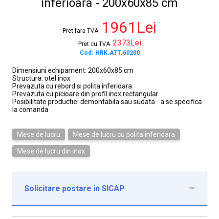
inferioara - 200x60x85 cm
1961Lei
Pret fara TVA
2373Lei
Pret cu TVA
Cod:
HRK.ATT.60200
Dimensiuni echipament: 200x60x85 cm
Structura: otel inox
Prevazuta cu rebord si polita inferioara
Prevazuta cu picioare din profil inox rectangular
Posibilitate productie: demontabila sau sudata - a se specifica
la comanda
Mese de lucru
Mese de lucru cu polita inferioara
Mese de lucru din inox
Solicitare postare in SICAP

Institutie*