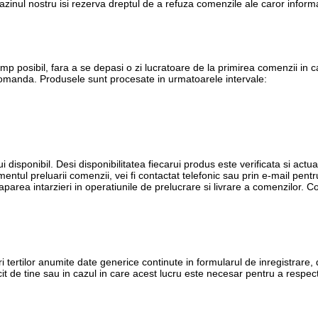
inul nostru isi rezerva dreptul de a refuza comenzile ale caror informa
imp posibil, fara a se depasi o zi lucratoare de la primirea comenzii in
 comanda. Produsele sunt procesate in urmatoarele intervale:
i disponibil. Desi disponibilitatea fiecarui produs este verificata si actua
entul preluarii comenzii, vei fi contactat telefonic sau prin e-mail pent
t aparea intarzieri in operatiunile de prelucrare si livrare a comenzilor.
ri tertilor anumite date generice continute in formularul de inregistrare, 
it de tine sau in cazul in care acest lucru este necesar pentru a respect