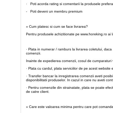
· Poti acorda rating si comentarii la produsele prefera
- Poti deveni un membru premium
» Cum platesc si cum se face livrarea?
Pentru produsele achizitionate pe www.horeking.ro ai la
· Plata in numerar / ramburs la livrarea coletului, daca 
comenzii.
Inainte de expedierea comenzii, cosul de cumparaturi va
· Plata cu cardul,
plata serviciilor de pe acest website 
· Transfer bancar la inregistrarea comenzii aveti posib
disponibilitatii produselor. In cazul in care nu aveti c
· Pentru comenzile din strainatate, plata se poate efec
de catre client.
» Care este valoarea minima pentru care pot comand