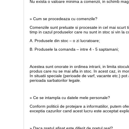
Nu exista o valoare minima a comenzii, in schimb magaz
» Cum se procedeaza cu comenzile?
Comenzile sunt preluate si procesate in cel mai scurt t
timp in cazul produselor care nu sunt in stoc si vin la
A. Produsele din stoc – o zi lucratoare;
B. Produsele la comanda – intre 4 - 5 saptamani;
Acestea sunt onorate in ordinea intrarii, in limita stoculu
produs care nu se mai afla in stoc. In acest caz, in mom
In situatii speciale (perioade de varf, vacante etc.) po
perioada sarbatorilor legale.
» Ce se intampla cu datele mele personale?
Conform politicii de protejare a informatiilor, putem ofe
exceptia cazurilor cand acest lucru este acceptat explic
» Daca pretul afisat este diferit de pretul real?