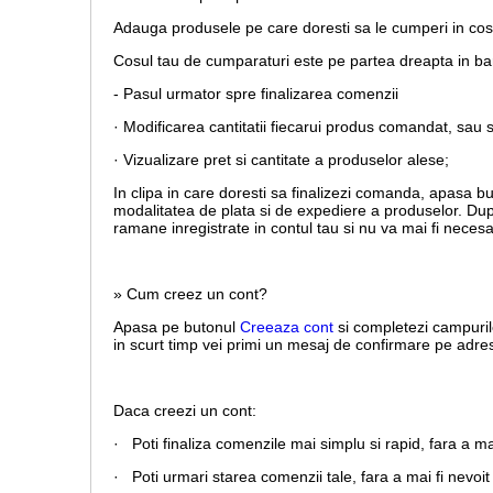
Adauga produsele pe care doresti sa le cumperi in co
Cosul tau de cumparaturi este pe partea dreapta in b
- Pasul urmator spre finalizarea comenzii
· Modificarea cantitatii fiecarui produs comandat, sau 
· Vizualizare pret si cantitate a produselor alese;
In clipa in care doresti sa finalizezi comanda, apasa b
modalitatea de plata si de expediere a produselor. Dup
ramane inregistrate in contul tau si nu va mai fi necesa
» Cum creez un cont?
Apasa pe butonul
Creeaza cont
si completezi campuril
in scurt timp vei primi un mesaj de confirmare pe adresa
Daca creezi un cont:
· Poti finaliza comenzile mai simplu si rapid, fara a m
· Poti urmari starea comenzii tale, fara a mai fi nevoit 