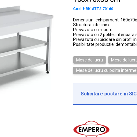
Cod:
HRK.ATT2.70160
Dimensiuni echipament: 160x70
Structura: otel inox
Prevazuta cu rebord
Prevazuta cu 2 polite, inferioara 
Prevazuta cu picioare din profil i
Posibilitate productie: demontabi
Mese de lucru
Mese de lucru
Mese de lucru cu polita interme
Solicitare postare in SI
Institutie*
Nume contact*
Telefon*