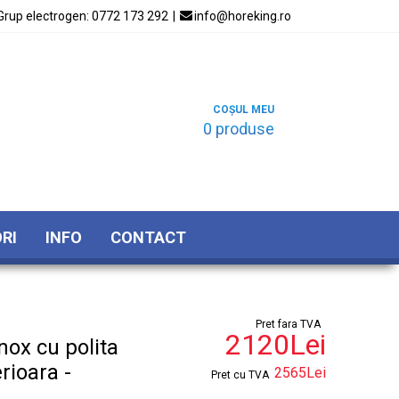
Grup electrogen:
0772 173 292
|

info@horeking.ro
COȘUL MEU
0 produse
RI
INFO
CONTACT
Pret fara TVA
2120Lei
nox cu polita
rioara -
2565Lei
Pret cu TVA