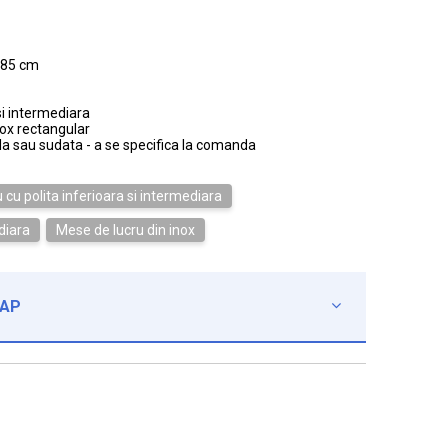
x85 cm
si intermediara
nox rectangular
la sau sudata - a se specifica la comanda
 cu polita inferioara si intermediara
diara
Mese de lucru din inox
CAP
