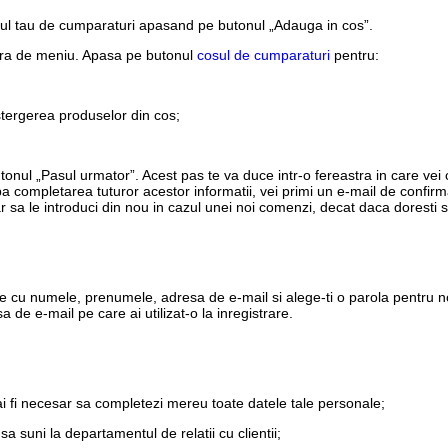
sul tau de cumparaturi apasand pe butonul „Adauga in cos”.
ara de meniu. Apasa pe butonul
cosul de cumparaturi
pentru:
stergerea produselor din cos;
utonul „Pasul urmator”. Acest pas te va duce intr-o fereastra in care vei
a completarea tuturor acestor informatii, vei primi un e-mail de confi
r sa le introduci din nou in cazul unei noi comenzi, decat daca doresti s
e cu numele, prenumele, adresa de e-mail si alege-ti o parola pentru no
 de e-mail pe care ai utilizat-o la inregistrare.
ai fi necesar sa completezi mereu toate datele tale personale;
sa suni la departamentul de relatii cu clientii;