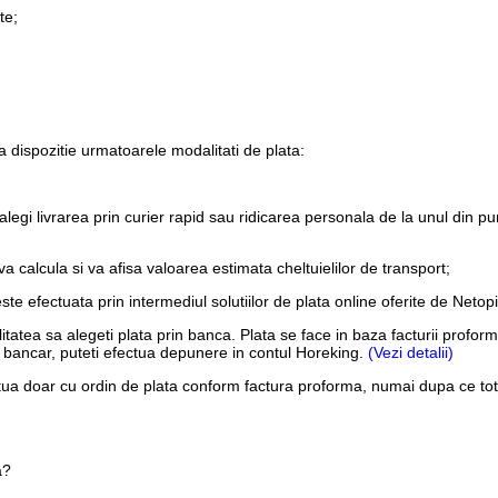
te;
 dispozitie urmatoarele modalitati de plata:
alegi livrarea prin curier rapid sau ridicarea personala de la unul din pu
 calcula si va afisa valoarea estimata cheltuielilor de transport;
este efectuata prin intermediul solutiilor de plata online oferite de Net
ilitatea sa alegeti plata prin banca. Plata se face in baza facturii pro
ont bancar, puteti efectua depunere in contul Horeking.
(Vezi detalii)
tua doar cu ordin de plata conform factura proforma, numai dupa ce tota
a?