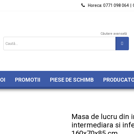

Horeca:
0771 098 064
|
Căutare avansată
OI
PROMOTII
PIESE DE SCHIMB
PRODUCATO
Masa de lucru din i
intermediara si infe
160x70x85 cm