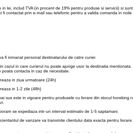
 in lei, includ TVA (in procent de 19% pentru produse si servicii) si su
fi contactat prin e-mail sau telefonic pentru a valida comanda in noile c
 fi inmanat personal destinatarului de catre curier.
e in cazul in care curierul nu poate ajunge usor la destinatia mentionata
 poata contacta in caz de necesitate.
vreaza in ziua urmatoare (24h)
reaza in 1-2 zile (48h)
 mai sus este in vigoare pentru produsele cu livrare din stocul horeking
ri.
laboram se expediaza intr-un interval estimativ de 1-5 saptamani.
eprezentantul de vanzare va transmite clientului data exacta pentru liv