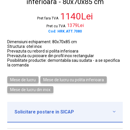
inferioara - 80x70x85 cm
1140Lei
Pret fara TVA
1379Lei
Pret cu TVA
Cod:
HRK.ATT.7080
Dimensiuni echipament: 80x70x85 cm
Structura: otel inox
Prevazuta cu rebord si polita inferioara
Prevazuta cu picioare din profil inox rectangular
Posibilitate productie: demontabila sau sudata - a se specifica
la comanda
Mese de lucru
Mese de lucru cu polita inferioara
Mese de lucru din inox
Solicitare postare in SICAP

Institutie*