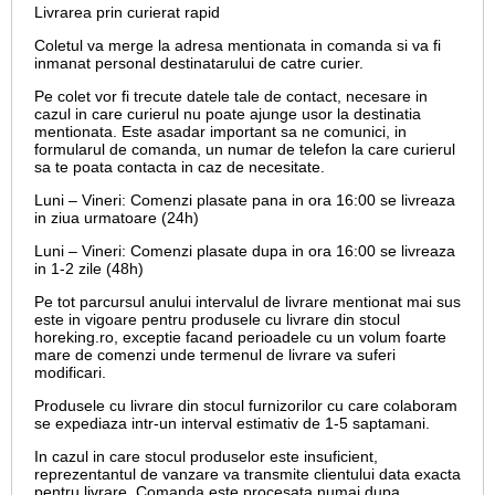
Livrarea prin curierat rapid
Coletul va merge la adresa mentionata in comanda si va fi
inmanat personal destinatarului de catre curier.
Pe colet vor fi trecute datele tale de contact, necesare in
cazul in care curierul nu poate ajunge usor la destinatia
mentionata. Este asadar important sa ne comunici, in
formularul de comanda, un numar de telefon la care curierul
sa te poata contacta in caz de necesitate.
Luni – Vineri: Comenzi plasate pana in ora 16:00 se livreaza
in ziua urmatoare (24h)
Luni – Vineri: Comenzi plasate dupa in ora 16:00 se livreaza
in 1-2 zile (48h)
Pe tot parcursul anului intervalul de livrare mentionat mai sus
este in vigoare pentru produsele cu livrare din stocul
horeking.ro, exceptie facand perioadele cu un volum foarte
mare de comenzi unde termenul de livrare va suferi
modificari.
Produsele cu livrare din stocul furnizorilor cu care colaboram
se expediaza intr-un interval estimativ de 1-5 saptamani.
In cazul in care stocul produselor este insuficient,
reprezentantul de vanzare va transmite clientului data exacta
pentru livrare. Comanda este procesata numai dupa