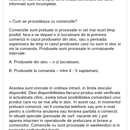
informatii sunt incomplete.
» Cum se procedeaza cu comenzile?
Comenzile sunt preluate si procesate in cel mai scurt timp
posibil, fara a se depasi o zi lucratoare de la primirea
comenzii in cazul produselor din stoc, sau o perioada
superioara de timp in cazul produselor care nu sunt in stoc si
vin la comanda. Produsele sunt procesate in urmatoarele
intervale:
A. Produsele din stoc – o zi lucratoare;
B. Produsele la comanda – intre 4 - 5 saptamani;
Acestea sunt onorate in ordinea intrarii, in limita stocului
disponibil. Desi disponibilitatea fiecarui produs este verificata
si actualizata zilnic, exista totusi posibilitatea comandarii unui
produs care nu se mai afla in stoc. In acest caz, in momentul
preluarii comenzii, vei fi contactat telefonic sau prin e-mail
pentru a confirma anularea sau livrarea partiala a comenzii.
In situatii speciale (perioade de varf, vacante etc.) pot
aparea intarzieri in operatiunile de prelucrare si livrare a
comenzilor. Comenzile nu sunt procesate in weekenduri si in
perioada sarbatorilor legale.