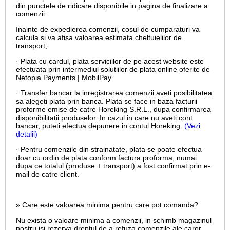
din punctele de ridicare disponibile in pagina de finalizare a
comenzii.
Inainte de expedierea comenzii, cosul de cumparaturi va
calcula si va afisa valoarea estimata cheltuielilor de
transport;
· Plata cu cardul,
plata serviciilor de pe acest website este
efectuata prin intermediul solutiilor de plata online oferite de
Netopia Payments | MobilPay.
· Transfer bancar la inregistrarea comenzii aveti posibilitatea
sa alegeti plata prin banca. Plata se face in baza facturii
proforme emise de catre Horeking S.R.L., dupa confirmarea
disponibilitatii produselor. In cazul in care nu aveti cont
bancar, puteti efectua depunere in contul Horeking.
(Vezi
detalii)
· Pentru comenzile din strainatate, plata se poate efectua
doar cu ordin de plata conform factura proforma, numai
dupa ce totalul (produse + transport) a fost confirmat prin e-
mail de catre client.
» Care este valoarea minima pentru care pot comanda?
Nu exista o valoare minima a comenzii, in schimb magazinul
nostru isi rezerva dreptul de a refuza comenzile ale caror