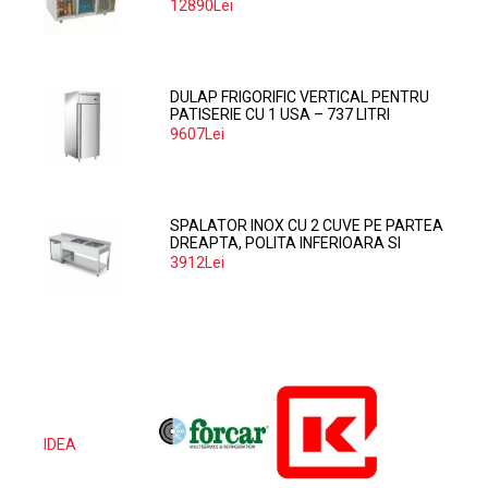
12890Lei
DULAP FRIGORIFIC VERTICAL PENTRU
PATISERIE CU 1 USA – 737 LITRI
9607Lei
SPALATOR INOX CU 2 CUVE PE PARTEA
DREAPTA, POLITA INFERIOARA SI
SPATIU MASINA SPALAT 160*70*85
3912Lei
IDEA