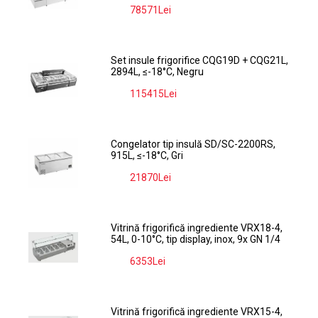
78571Lei
-9%
Set insule frigorifice CQG19D + CQG21L,
2894L, ≤-18°C, Negru
115415Lei
-9%
Congelator tip insulă SD/SC-2200RS,
915L, ≤-18°C, Gri
21870Lei
-9%
Vitrină frigorifică ingrediente VRX18-4,
54L, 0-10°C, tip display, inox, 9x GN 1/4
6353Lei
-9%
Vitrină frigorifică ingrediente VRX15-4,