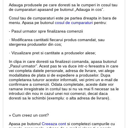
Adauga produsele pe care doresti sa le cumperi in cosul tau
de cumparaturi apasand pe butonul „Adauga in cos”.
Cosul tau de cumparaturi este pe partea dreapta in bara de
meniu. Apasa pe butonul
cosul de cumparaturi
pentru:
- Pasul urmator spre finalizarea comenzii
· Modificarea cantitatii fiecarui produs comandat, sau
stergerea produselor din cos;
· Vizualizare pret si cantitate a produselor alese;
In clipa in care doresti sa finalizezi comanda, apasa butonul
„Pasul urmator”. Acest pas te va duce intr-o fereastra in care
vei completa datele personale, adresa de livrare, vei alege
modalitatea de plata si de expediere a produselor. Dupa
completarea tuturor acestor informatii, vei primi un e-mail de
confirmare a comenzii. Odata completate, aceste date vor
ramane inregistrate in contul tau si nu va mai fi necesar sa le
introduci din nou in cazul unei noi comenzi, decat daca
doresti sa le schimbi (exemplu: o alta adresa de livrare).
» Cum creez un cont?
Apasa pe butonul
Creeaza cont
si completezi campurile cu