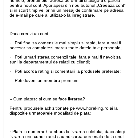
numele, prenumele, adresa de e-mail si alege-ti o parola
pentru noul cont. Apoi apesi din nou butonul „Creeaza cont”
si in scurt timp vei primi un mesaj de confirmare pe adresa
de e-mail pe care ai utilizat-o la inregistrare.
Daca creezi un cont:
· Poti finaliza comenzile mai simplu si rapid, fara a mai fi
necesar sa completezi mereu toate datele tale personale;
· Poti urmari starea comenzii tale, fara a mai fi nevoit sa
suni la departamentul de relatii cu clientii;
· Poti acorda rating si comentarii la produsele preferate;
- Poti deveni un membru premium
» Cum platesc si cum se face livrarea?
Pentru produsele achizitionate pe www.horeking.ro ai la
dispozitie urmatoarele modalitati de plata:
· Plata in numerar / ramburs la livrarea coletului, daca alegi
livrarea prin curier rapid sau ridicarea personala de la unul