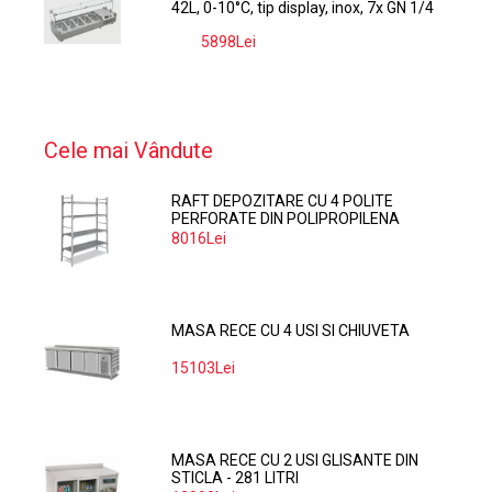
42L, 0-10°C, tip display, inox, 7x GN 1/4
5898Lei
-9%
Cele mai Vândute
RAFT DEPOZITARE CU 4 POLITE
PERFORATE DIN POLIPROPILENA
374*60 CM
8016Lei
MASA RECE CU 4 USI SI CHIUVETA
15103Lei
MASA RECE CU 2 USI GLISANTE DIN
STICLA - 281 LITRI