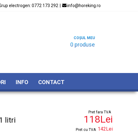
Grup electrogen:
0772 173 292
|

info@horeking.ro
COȘUL MEU
0 produse
RI
INFO
CONTACT
Pret fara TVA
118Lei
 litri
142Lei
Pret cu TVA