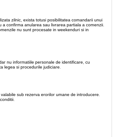
lizata zilnic, exista totusi posibilitatea comandarii unui
ru a confirma anularea sau livrarea partiala a comenzii.
 Comenzile nu sunt procesate in weekenduri si in
dar nu informatiile personale de identificare, cu
a legea si procedurile judiciare.
nt valabile sub rezerva erorilor umane de introducere.
onditii.