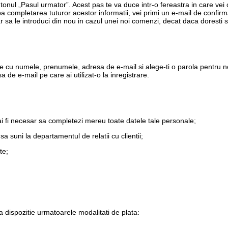
utonul „Pasul urmator”. Acest pas te va duce intr-o fereastra in care vei
a completarea tuturor acestor informatii, vei primi un e-mail de confi
r sa le introduci din nou in cazul unei noi comenzi, decat daca doresti s
e cu numele, prenumele, adresa de e-mail si alege-ti o parola pentru no
 de e-mail pe care ai utilizat-o la inregistrare.
ai fi necesar sa completezi mereu toate datele tale personale;
sa suni la departamentul de relatii cu clientii;
te;
 dispozitie urmatoarele modalitati de plata: