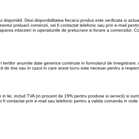
i disponibil. Desi disponibilitatea fiecarui produs este verificata si actua
entul preluarii comenzii, vei fi contactat telefonic sau prin e-mail pent
t aparea intarzieri in operatiunile de prelucrare si livrare a comenzilor.
ri tertilor anumite date generice continute in formularul de inregistrare, 
it de tine sau in cazul in care acest lucru este necesar pentru a respect
 in lei, includ TVA (in procent de 19% pentru produse si servicii) si su
fi contactat prin e-mail sau telefonic pentru a valida comanda in noile c