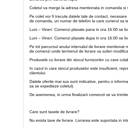
Coletul va merge la adresa mentionata in comanda si va
Pe colet vor fi trecute datele tale de contact, necesar
de comanda, un numar de telefon la care curierul sa te
Luni – Vineri: Comenzi plasate pana in ora 16:00 se li
Luni – Vineri: Comenzi plasate dupa in ora 16:00 se liv
Pe tot parcursul anului intervalul de livrare mentionat
de comenzi unde termenul de livrare va suferi modifica
Produsele cu livrare din stocul furnizorilor cu care co
In cazul in care stocul produselor este insuficient, r
clientului.
Datele oferite mai sus sunt indicative, pentru o inform
sa se expedieze coletul).
De asemenea, in urma finalizarii comenzii se va trimit
Care sunt taxele de livrare?
Nu exista taxe de livrare. Livrarea este suportata in i