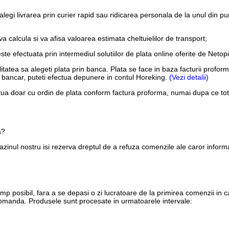
alegi livrarea prin curier rapid sau ridicarea personala de la unul din pu
 calcula si va afisa valoarea estimata cheltuielilor de transport;
este efectuata prin intermediul solutiilor de plata online oferite de Net
ilitatea sa alegeti plata prin banca. Plata se face in baza facturii pro
ont bancar, puteti efectua depunere in contul Horeking.
(Vezi detalii)
tua doar cu ordin de plata conform factura proforma, numai dupa ce tota
a?
inul nostru isi rezerva dreptul de a refuza comenzile ale caror informa
imp posibil, fara a se depasi o zi lucratoare de la primirea comenzii in
 comanda. Produsele sunt procesate in urmatoarele intervale: