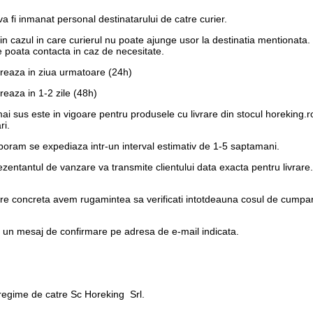
 fi inmanat personal destinatarului de catre curier.
e in cazul in care curierul nu poate ajunge usor la destinatia mentionata
 poata contacta in caz de necesitate.
vreaza in ziua urmatoare (24h)
reaza in 1-2 zile (48h)
 mai sus este in vigoare pentru produsele cu livrare din stocul horeking
ri.
laboram se expediaza intr-un interval estimativ de 1-5 saptamani.
eprezentantul de vanzare va transmite clientului data exacta pentru liv
are concreta avem rugamintea sa verificati intotdeauna cosul de cumparat
e un
mesaj de confirmare pe adresa de e-mail
indicata.
ntregime de catre Sc Horeking Srl.