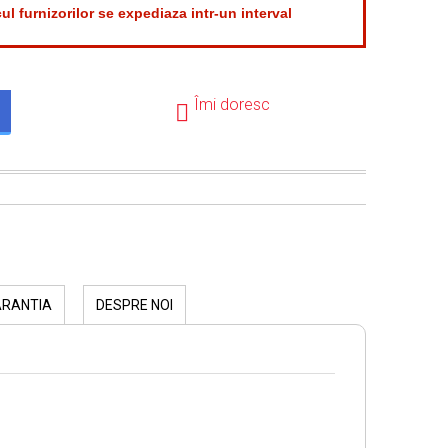
ul furnizorilor se expediaza intr-un interval
.
Îmi doresc
ARANTIA
DESPRE NOI