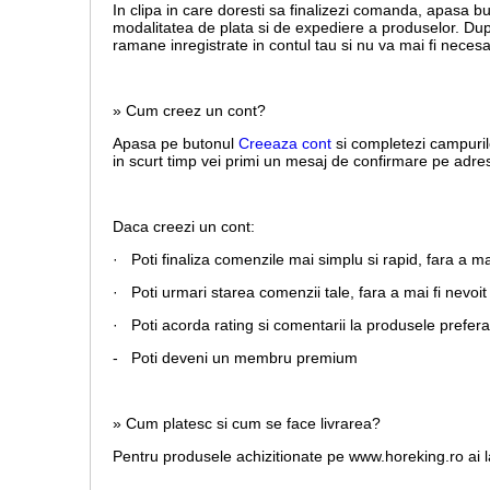
In clipa in care doresti sa finalizezi comanda, apasa b
modalitatea de plata si de expediere a produselor. Dup
ramane inregistrate in contul tau si nu va mai fi necesa
» Cum creez un cont?
Apasa pe butonul
Creeaza cont
si completezi campuril
in scurt timp vei primi un mesaj de confirmare pe adresa
Daca creezi un cont:
· Poti finaliza comenzile mai simplu si rapid, fara a m
· Poti urmari starea comenzii tale, fara a mai fi nevoit 
· Poti acorda rating si comentarii la produsele prefera
- Poti deveni un membru premium
» Cum platesc si cum se face livrarea?
Pentru produsele achizitionate pe www.horeking.ro ai la