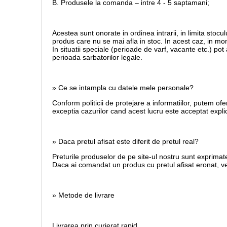
B. Produsele la comanda – intre 4 - 5 saptamani;
Acestea sunt onorate in ordinea intrarii, in limita stoculu
produs care nu se mai afla in stoc. In acest caz, in mom
In situatii speciale (perioade de varf, vacante etc.) po
perioada sarbatorilor legale.
» Ce se intampla cu datele mele personale?
Conform politicii de protejare a informatiilor, putem ofe
exceptia cazurilor cand acest lucru este acceptat explic
» Daca pretul afisat este diferit de pretul real?
Preturile produselor de pe site-ul nostru sunt exprimate
Daca ai comandat un produs cu pretul afisat eronat, vei 
» Metode de livrare
Livrarea prin curierat rapid