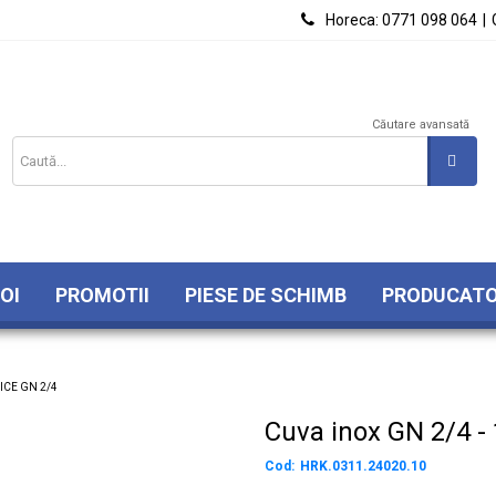

Horeca:
0771 098 064
|
Căutare avansată
OI
PROMOTII
PIESE DE SCHIMB
PRODUCATO
CE GN 2/4
Cuva inox GN 2/4 - 1
Cod:
HRK.0311.24020.10