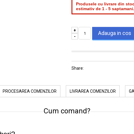
Produsele cu livrare din stoc
estimativ de 1 - 5 saptamani
+
-
Share:
PROCESAREA COMENZILOR
LIVRAREA COMENZILOR
G
Cum comand?