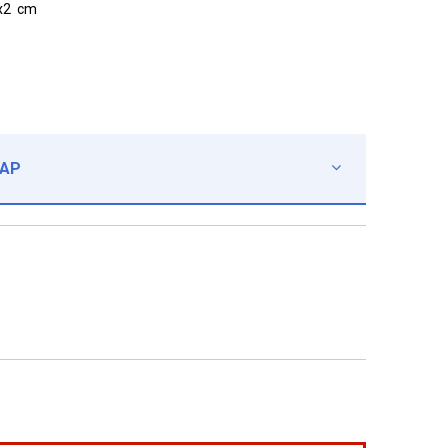
5x2 cm
CAP
