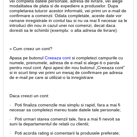
vei completa datele personale, adresa de livrare, vei alege
modalitatea de plata si de expediere a produselor. Dupa
completarea tuturor acestor informatii, vei primi un e-mail de
confirmare a comenzii. Odata completate, aceste date vor
ramane inregistrate in contul tau si nu va mai fi necesar sa le
introduci din nou in cazul unei noi comenzi, decat daca
doresti sa le schimbi (exemplu: o alta adresa de livrare).
» Cum creez un cont?
Apasa pe butonul
Creeaza cont
si completezi campurile cu
numele, prenumele, adresa de e-mail si alege-ti o parola
pentru noul cont. Apoi apesi din nou butonul „Creeaza cont”
si in scurt timp vei primi un mesaj de confirmare pe adresa
de e-mail pe care ai utilizat-o la inregistrare.
Daca creezi un cont:
· Poti finaliza comenzile mai simplu si rapid, fara a mai fi
necesar sa completezi mereu toate datele tale personale;
· Poti urmari starea comenzii tale, fara a mai fi nevoit sa
suni la departamentul de relatii cu clientii;
· Poti acorda rating si comentarii la produsele preferate;