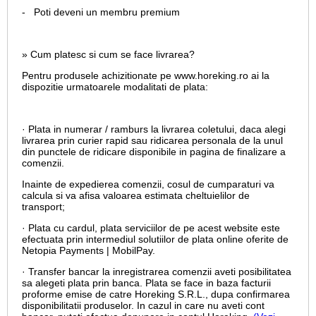
- Poti deveni un membru premium
» Cum platesc si cum se face livrarea?
Pentru produsele achizitionate pe www.horeking.ro ai la
dispozitie urmatoarele modalitati de plata:
· Plata in numerar / ramburs la livrarea coletului, daca alegi
livrarea prin curier rapid sau ridicarea personala de la unul
din punctele de ridicare disponibile in pagina de finalizare a
comenzii.
Inainte de expedierea comenzii, cosul de cumparaturi va
calcula si va afisa valoarea estimata cheltuielilor de
transport;
· Plata cu cardul,
plata serviciilor de pe acest website este
efectuata prin intermediul solutiilor de plata online oferite de
Netopia Payments | MobilPay.
· Transfer bancar la inregistrarea comenzii aveti posibilitatea
sa alegeti plata prin banca. Plata se face in baza facturii
proforme emise de catre Horeking S.R.L., dupa confirmarea
disponibilitatii produselor. In cazul in care nu aveti cont