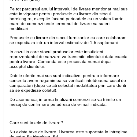
Pe tot parcursul anului intervalul de livrare mentionat mai sus
este in vigoare pentru produsele cu livrare din stocul
horeking.ro, exceptie facand perioadele cu un volum foarte
mare de comenzi unde termenul de livrare va suferi
modificari.
Produsele cu livrare din stocul furnizorilor cu care colaboram
se expediaza intr-un interval estimativ de 1-5 saptamani.
In cazul in care stocul produselor este insuficient,
reprezentantul de vanzare va transmite clientului data exacta
pentru livrare. Comanda este procesata numai dupa
acceptul clientului.
Datele oferite mai sus sunt indicative, pentru o informare
concreta avem rugamintea sa verificati intotdeauna cosul de
cumparaturi (dupa ce ati selectat modalitatea prin care doriti
sa se expedieze coletul).
De asemenea, in urma finalizarii comenzii se va trimite un
mesaj de confirmare pe adresa de e-mail
indicata.
Care sunt taxele de livrare?
Nu exista taxe de livrare. Livrarea este suportata in intregime
de catre Sc Horeking Srl.