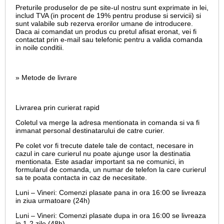
Preturile produselor de pe site-ul nostru sunt exprimate in lei,
includ TVA (in procent de 19% pentru produse si servicii) si
sunt valabile sub rezerva erorilor umane de introducere.
Daca ai comandat un produs cu pretul afisat eronat, vei fi
contactat prin e-mail sau telefonic pentru a valida comanda
in noile conditii.
» Metode de livrare
Livrarea prin curierat rapid
Coletul va merge la adresa mentionata in comanda si va fi
inmanat personal destinatarului de catre curier.
Pe colet vor fi trecute datele tale de contact, necesare in
cazul in care curierul nu poate ajunge usor la destinatia
mentionata. Este asadar important sa ne comunici, in
formularul de comanda, un numar de telefon la care curierul
sa te poata contacta in caz de necesitate.
Luni – Vineri: Comenzi plasate pana in ora 16:00 se livreaza
in ziua urmatoare (24h)
Luni – Vineri: Comenzi plasate dupa in ora 16:00 se livreaza
in 1-2 zile (48h)