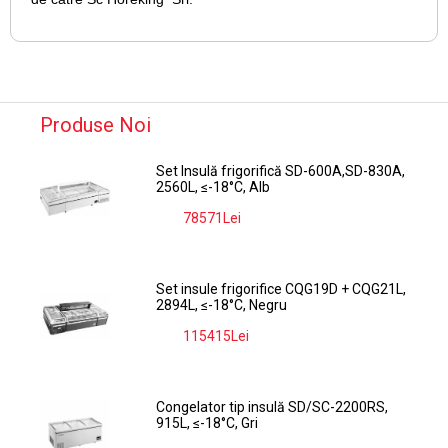
Produse Noi
Set Insulă frigorifică SD-600A,SD-830A,
2560L, ≤-18°C, Alb
78571Lei
-9%
Set insule frigorifice CQG19D + CQG21L,
2894L, ≤-18°C, Negru
115415Lei
-9%
Congelator tip insulă SD/SC-2200RS,
915L, ≤-18°C, Gri