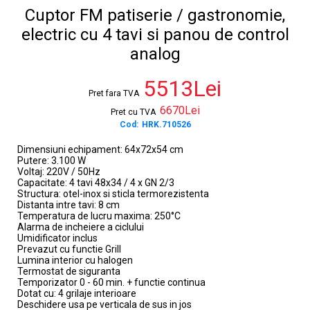
Cuptor FM patiserie / gastronomie,
electric cu 4 tavi si panou de control
analog
5513Lei
Pret fara TVA
6670Lei
Pret cu TVA
Cod:
HRK.710526
Dimensiuni echipament: 64x72x54 cm
Putere: 3.100 W
Voltaj: 220V / 50Hz
Capacitate: 4 tavi 48x34 / 4 x GN 2/3
Structura: otel-inox si sticla termorezistenta
Distanta intre tavi: 8 cm
Temperatura de lucru maxima: 250°C
Alarma de incheiere a ciclului
Umidificator inclus
Prevazut cu functie Grill
Lumina interior cu halogen
Termostat de siguranta
Temporizator 0 - 60 min. + functie continua
Dotat cu: 4 grilaje interioare
Deschidere usa pe verticala de sus in jos