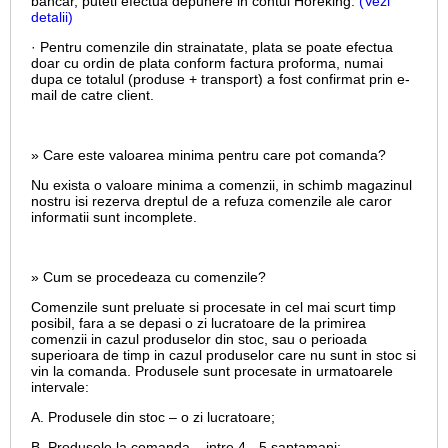
bancar, puteti efectua depunere in contul Horeking.
(Vezi
detalii)
· Pentru comenzile din strainatate, plata se poate efectua
doar cu ordin de plata conform factura proforma, numai
dupa ce totalul (produse + transport) a fost confirmat prin e-
mail de catre client.
» Care este valoarea minima pentru care pot comanda?
Nu exista o valoare minima a comenzii, in schimb magazinul
nostru isi rezerva dreptul de a refuza comenzile ale caror
informatii sunt incomplete.
» Cum se procedeaza cu comenzile?
Comenzile sunt preluate si procesate in cel mai scurt timp
posibil, fara a se depasi o zi lucratoare de la primirea
comenzii in cazul produselor din stoc, sau o perioada
superioara de timp in cazul produselor care nu sunt in stoc si
vin la comanda. Produsele sunt procesate in urmatoarele
intervale:
A. Produsele din stoc – o zi lucratoare;
B. Produsele la comanda – intre 4 - 5 saptamani;