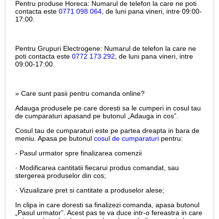
Pentru produse Horeca:
Numarul de telefon la care ne poti
contacta este
0771 098 064
, de luni pana vineri, intre
09:00-
17:00.
Pentru Grupuri Electrogene:
Numarul de telefon la care ne
poti contacta este
0772 173 292
, de luni pana vineri, intre
09:00-17:00.
» Care sunt pasii pentru comanda online?
Adauga produsele pe care doresti sa le cumperi in cosul tau
de cumparaturi apasand pe butonul „Adauga in cos”.
Cosul tau de cumparaturi este pe partea dreapta in bara de
meniu. Apasa pe butonul
cosul de cumparaturi
pentru:
- Pasul urmator spre finalizarea comenzii
· Modificarea cantitatii fiecarui produs comandat, sau
stergerea produselor din cos;
· Vizualizare pret si cantitate a produselor alese;
In clipa in care doresti sa finalizezi comanda, apasa butonul
„Pasul urmator”. Acest pas te va duce intr-o fereastra in care