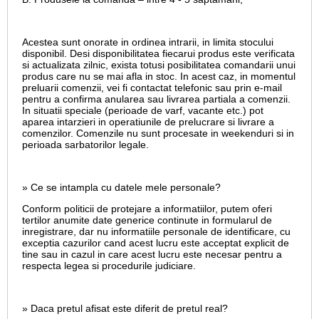
Acestea sunt onorate in ordinea intrarii, in limita stocului
disponibil. Desi disponibilitatea fiecarui produs este verificata
si actualizata zilnic, exista totusi posibilitatea comandarii unui
produs care nu se mai afla in stoc. In acest caz, in momentul
preluarii comenzii, vei fi contactat telefonic sau prin e-mail
pentru a confirma anularea sau livrarea partiala a comenzii.
In situatii speciale (perioade de varf, vacante etc.) pot
aparea intarzieri in operatiunile de prelucrare si livrare a
comenzilor. Comenzile nu sunt procesate in weekenduri si in
perioada sarbatorilor legale.
» Ce se intampla cu datele mele personale?
Conform politicii de protejare a informatiilor, putem oferi
tertilor anumite date generice continute in formularul de
inregistrare, dar nu informatiile personale de identificare, cu
exceptia cazurilor cand acest lucru este acceptat explicit de
tine sau in cazul in care acest lucru este necesar pentru a
respecta legea si procedurile judiciare.
» Daca pretul afisat este diferit de pretul real?