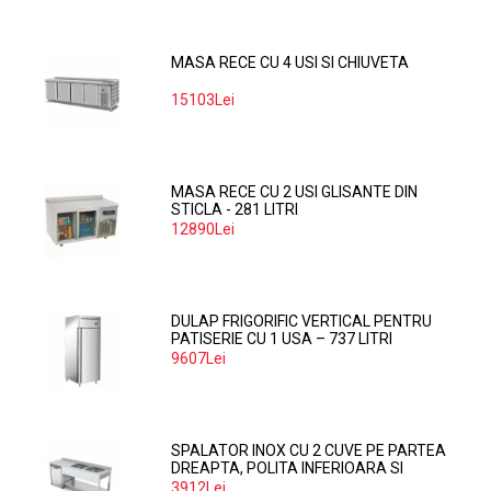
MASA RECE CU 4 USI SI CHIUVETA
15103Lei
MASA RECE CU 2 USI GLISANTE DIN
STICLA - 281 LITRI
12890Lei
DULAP FRIGORIFIC VERTICAL PENTRU
PATISERIE CU 1 USA – 737 LITRI
9607Lei
SPALATOR INOX CU 2 CUVE PE PARTEA
DREAPTA, POLITA INFERIOARA SI
SPATIU MASINA SPALAT 160*70*85
3912Lei