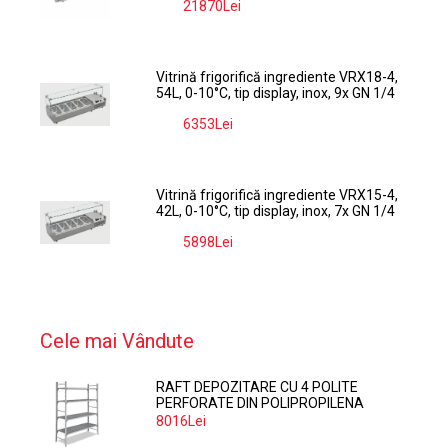
21870Lei
-9%
Vitrină frigorifică ingrediente VRX18-4,
54L, 0-10°C, tip display, inox, 9x GN 1/4
6353Lei
-9%
Vitrină frigorifică ingrediente VRX15-4,
42L, 0-10°C, tip display, inox, 7x GN 1/4
5898Lei
-9%
Cele mai Vândute
RAFT DEPOZITARE CU 4 POLITE
PERFORATE DIN POLIPROPILENA
374*60 CM
8016Lei