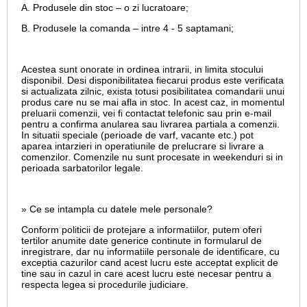
A. Produsele din stoc – o zi lucratoare;
B. Produsele la comanda – intre 4 - 5 saptamani;
Acestea sunt onorate in ordinea intrarii, in limita stocului
disponibil. Desi disponibilitatea fiecarui produs este verificata
si actualizata zilnic, exista totusi posibilitatea comandarii unui
produs care nu se mai afla in stoc. In acest caz, in momentul
preluarii comenzii, vei fi contactat telefonic sau prin e-mail
pentru a confirma anularea sau livrarea partiala a comenzii.
In situatii speciale (perioade de varf, vacante etc.) pot
aparea intarzieri in operatiunile de prelucrare si livrare a
comenzilor. Comenzile nu sunt procesate in weekenduri si in
perioada sarbatorilor legale.
» Ce se intampla cu datele mele personale?
Conform politicii de protejare a informatiilor, putem oferi
tertilor anumite date generice continute in formularul de
inregistrare, dar nu informatiile personale de identificare, cu
exceptia cazurilor cand acest lucru este acceptat explicit de
tine sau in cazul in care acest lucru este necesar pentru a
respecta legea si procedurile judiciare.