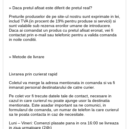
» Daca pretul afisat este diferit de pretul real?
Preturile produselor de pe site-ul nostru sunt exprimate in lei,
includ TVA (in procent de 19% pentru produse si servicii) si
sunt valabile sub rezerva erorilor umane de introducere.
Daca ai comandat un produs cu pretul afisat eronat, vei fi
contactat prin e-mail sau telefonic pentru a valida comanda
in noile conditii.
» Metode de livrare
Livrarea prin curierat rapid
Coletul va merge la adresa mentionata in comanda si va fi
inmanat personal destinatarului de catre curier.
Pe colet vor fi trecute datele tale de contact, necesare in
cazul in care curierul nu poate ajunge usor la destinatia
mentionata. Este asadar important sa ne comunici, in
formularul de comanda, un numar de telefon la care curierul
sa te poata contacta in caz de necesitate.
Luni – Vineri: Comenzi plasate pana in ora 16:00 se livreaza
in ziua urmatoare (24h)