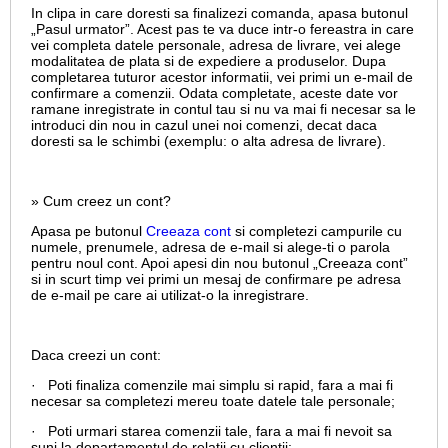
In clipa in care doresti sa finalizezi comanda, apasa butonul
„Pasul urmator”. Acest pas te va duce intr-o fereastra in care
vei completa datele personale, adresa de livrare, vei alege
modalitatea de plata si de expediere a produselor. Dupa
completarea tuturor acestor informatii, vei primi un e-mail de
confirmare a comenzii. Odata completate, aceste date vor
ramane inregistrate in contul tau si nu va mai fi necesar sa le
introduci din nou in cazul unei noi comenzi, decat daca
doresti sa le schimbi (exemplu: o alta adresa de livrare).
» Cum creez un cont?
Apasa pe butonul
Creeaza cont
si completezi campurile cu
numele, prenumele, adresa de e-mail si alege-ti o parola
pentru noul cont. Apoi apesi din nou butonul „Creeaza cont”
si in scurt timp vei primi un mesaj de confirmare pe adresa
de e-mail pe care ai utilizat-o la inregistrare.
Daca creezi un cont:
· Poti finaliza comenzile mai simplu si rapid, fara a mai fi
necesar sa completezi mereu toate datele tale personale;
· Poti urmari starea comenzii tale, fara a mai fi nevoit sa
suni la departamentul de relatii cu clientii;