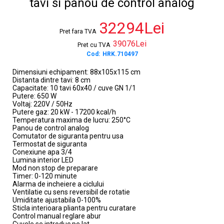
tavi si panou de control analog
32294Lei
Pret fara TVA
39076Lei
Pret cu TVA
Cod:
HRK.710497
Dimensiuni echipament: 88x105x115 cm
Distanta dintre tavi: 8 cm
Capacitate: 10 tavi 60x40 / cuve GN 1/1
Putere: 650 W
Voltaj: 220V / 50Hz
Putere gaz: 20 kW - 17200 kcal/h
Temperatura maxima de lucru: 250°C
Panou de control analog
Comutator de siguranta pentru usa
Termostat de siguranta
Conexiune apa 3/4
Lumina interior LED
Mod non stop de preparare
Timer: 0-120 minute
Alarma de incheiere a ciclului
Ventilatie cu sens reversibil de rotatie
Umiditate ajustabila 0-100%
Sticla interioara plianta pentru curatare
Control manual reglare abur