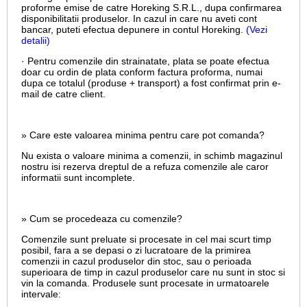
proforme emise de catre Horeking S.R.L., dupa confirmarea
disponibilitatii produselor. In cazul in care nu aveti cont
bancar, puteti efectua depunere in contul Horeking.
(Vezi
detalii)
· Pentru comenzile din strainatate, plata se poate efectua
doar cu ordin de plata conform factura proforma, numai
dupa ce totalul (produse + transport) a fost confirmat prin e-
mail de catre client.
» Care este valoarea minima pentru care pot comanda?
Nu exista o valoare minima a comenzii, in schimb magazinul
nostru isi rezerva dreptul de a refuza comenzile ale caror
informatii sunt incomplete.
» Cum se procedeaza cu comenzile?
Comenzile sunt preluate si procesate in cel mai scurt timp
posibil, fara a se depasi o zi lucratoare de la primirea
comenzii in cazul produselor din stoc, sau o perioada
superioara de timp in cazul produselor care nu sunt in stoc si
vin la comanda. Produsele sunt procesate in urmatoarele
intervale: