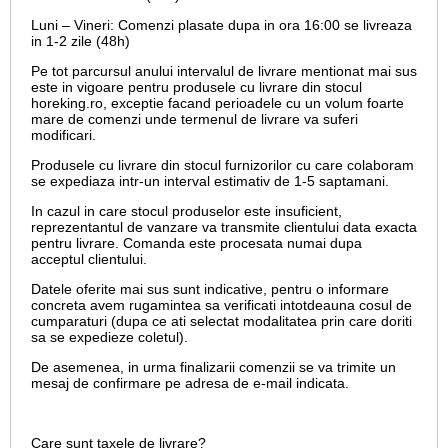
Luni – Vineri: Comenzi plasate dupa in ora 16:00 se livreaza
in 1-2 zile (48h)
Pe tot parcursul anului intervalul de livrare mentionat mai sus
este in vigoare pentru produsele cu livrare din stocul
horeking.ro, exceptie facand perioadele cu un volum foarte
mare de comenzi unde termenul de livrare va suferi
modificari.
Produsele cu livrare din stocul furnizorilor cu care colaboram
se expediaza intr-un interval estimativ de 1-5 saptamani.
In cazul in care stocul produselor este insuficient,
reprezentantul de vanzare va transmite clientului data exacta
pentru livrare. Comanda este procesata numai dupa
acceptul clientului.
Datele oferite mai sus sunt indicative, pentru o informare
concreta avem rugamintea sa verificati intotdeauna cosul de
cumparaturi (dupa ce ati selectat modalitatea prin care doriti
sa se expedieze coletul).
De asemenea, in urma finalizarii comenzii se va trimite un
mesaj de confirmare pe adresa de e-mail
indicata.
Care sunt taxele de livrare?