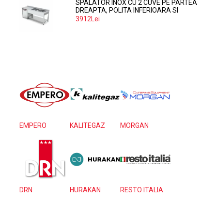
SPALATOR INOX CU 2 CUVE PE PARTEA
DREAPTA, POLITA INFERIOARA SI
SPATIU MASINA SPALAT 160*70*85
3912Lei
EMPERO
KALITEGAZ
MORGAN
DRN
HURAKAN
RESTO ITALIA