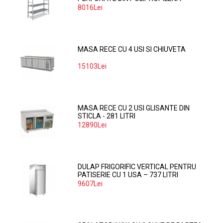
374*60 CM
8016Lei
MASA RECE CU 4 USI SI CHIUVETA
15103Lei
MASA RECE CU 2 USI GLISANTE DIN
STICLA - 281 LITRI
12890Lei
DULAP FRIGORIFIC VERTICAL PENTRU
PATISERIE CU 1 USA – 737 LITRI
9607Lei