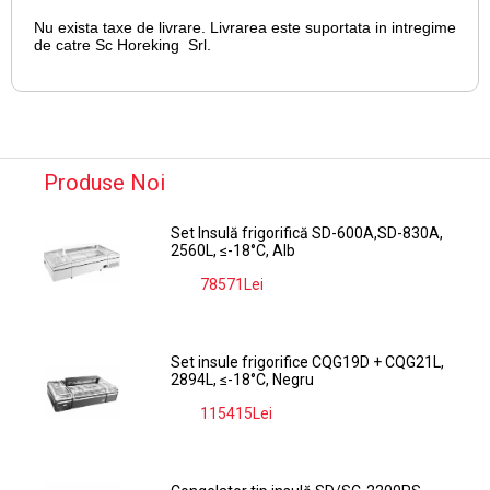
Nu exista taxe de livrare. Livrarea este suportata in intregime
de catre Sc Horeking Srl.
Produse Noi
Set Insulă frigorifică SD-600A,SD-830A,
2560L, ≤-18°C, Alb
78571Lei
-9%
Set insule frigorifice CQG19D + CQG21L,
2894L, ≤-18°C, Negru
115415Lei
-9%