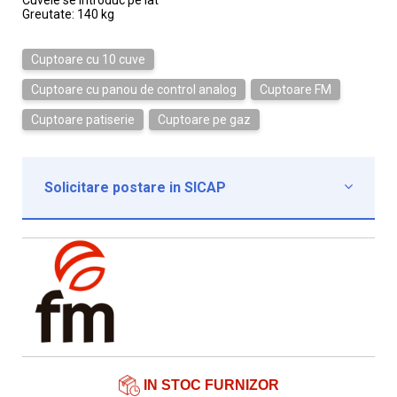
Cuvele se introduc pe lat
Greutate: 140 kg
Cuptoare cu 10 cuve
Cuptoare cu panou de control analog
Cuptoare FM
Cuptoare patiserie
Cuptoare pe gaz
Solicitare postare in SICAP

Institutie*
Nume contact*
Telefon*
Email*
IN STOC FURNIZOR