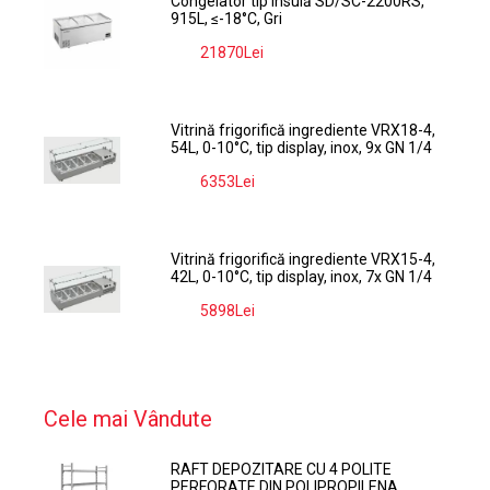
Congelator tip insulă SD/SC-2200RS,
915L, ≤-18°C, Gri
21870Lei
-9%
Vitrină frigorifică ingrediente VRX18-4,
54L, 0-10°C, tip display, inox, 9x GN 1/4
6353Lei
-9%
Vitrină frigorifică ingrediente VRX15-4,
42L, 0-10°C, tip display, inox, 7x GN 1/4
5898Lei
-9%
Cele mai Vândute
RAFT DEPOZITARE CU 4 POLITE
PERFORATE DIN POLIPROPILENA