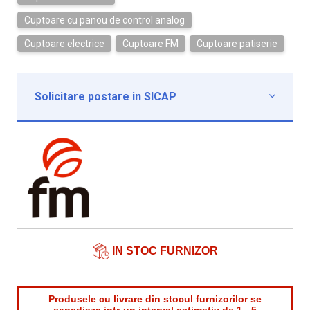
Cuptoare cu panou de control analog
Cuptoare electrice
Cuptoare FM
Cuptoare patiserie
Solicitare postare in SICAP

Institutie*
Nume contact*
Telefon*
Email*
IN STOC FURNIZOR
Produsele cu livrare din stocul furnizorilor se