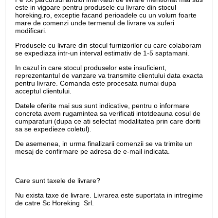
este in vigoare pentru produsele cu livrare din stocul
horeking.ro, exceptie facand perioadele cu un volum foarte
mare de comenzi unde termenul de livrare va suferi
modificari.
Produsele cu livrare din stocul furnizorilor cu care colaboram
se expediaza intr-un interval estimativ de 1-5 saptamani.
In cazul in care stocul produselor este insuficient,
reprezentantul de vanzare va transmite clientului data exacta
pentru livrare. Comanda este procesata numai dupa
acceptul clientului.
Datele oferite mai sus sunt indicative, pentru o informare
concreta avem rugamintea sa verificati intotdeauna cosul de
cumparaturi (dupa ce ati selectat modalitatea prin care doriti
sa se expedieze coletul).
De asemenea, in urma finalizarii comenzii se va trimite un
mesaj de confirmare pe adresa de e-mail
indicata.
Care sunt taxele de livrare?
Nu exista taxe de livrare. Livrarea este suportata in intregime
de catre Sc Horeking Srl.