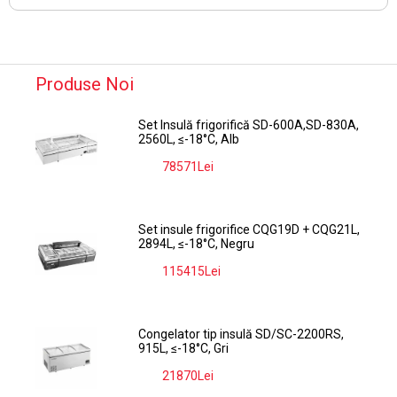
Produse Noi
Set Insulă frigorifică SD-600A,SD-830A,
2560L, ≤-18°C, Alb
78571Lei
-9%
Set insule frigorifice CQG19D + CQG21L,
2894L, ≤-18°C, Negru
115415Lei
-9%
Congelator tip insulă SD/SC-2200RS,
915L, ≤-18°C, Gri
21870Lei
-9%