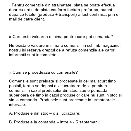
· Pentru comenzile din strainatate, plata se poate efectua
doar cu ordin de plata conform factura proforma, numai
dupa ce totalul (produse + transport) a fost confirmat prin e-
mail de catre client.
» Care este valoarea minima pentru care pot comanda?
Nu exista o valoare minima a comenzii, in schimb magazinul
nostru isi rezerva dreptul de a refuza comenzile ale caror
informatii sunt incomplete.
» Cum se procedeaza cu comenzile?
Comenzile sunt preluate si procesate in cel mai scurt timp
posibil, fara a se depasi o zi lucratoare de la primirea
comenzii in cazul produselor din stoc, sau o perioada
superioara de timp in cazul produselor care nu sunt in stoc si
vin la comanda. Produsele sunt procesate in urmatoarele
intervale:
A. Produsele din stoc – o zi lucratoare;
B. Produsele la comanda – intre 4 - 5 saptamani;