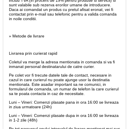
includ TVA (in procent de 19% pentru produse si servicii) si
sunt valabile sub rezerva erorilor umane de introducere.
Daca ai comandat un produs cu pretul afisat eronat, vei fi
contactat prin e-mail sau telefonic pentru a valida comanda
in noile conditii.
» Metode de livrare
Livrarea prin curierat rapid
Coletul va merge la adresa mentionata in comanda si va fi
inmanat personal destinatarului de catre curier.
Pe colet vor fi trecute datele tale de contact, necesare in
cazul in care curierul nu poate ajunge usor la destinatia
mentionata. Este asadar important sa ne comunici, in
formularul de comanda, un numar de telefon la care curierul
sa te poata contacta in caz de necesitate.
Luni – Vineri: Comenzi plasate pana in ora 16:00 se livreaza
in ziua urmatoare (24h)
Luni – Vineri: Comenzi plasate dupa in ora 16:00 se livreaza
in 1-2 zile (48h)
Pe tot parcursul anului intervalul de livrare mentionat mai sus