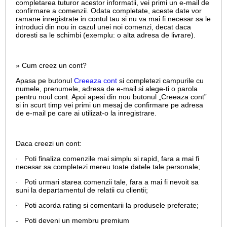
completarea tuturor acestor informatii, vei primi un e-mail de
confirmare a comenzii. Odata completate, aceste date vor
ramane inregistrate in contul tau si nu va mai fi necesar sa le
introduci din nou in cazul unei noi comenzi, decat daca
doresti sa le schimbi (exemplu: o alta adresa de livrare).
» Cum creez un cont?
Apasa pe butonul
Creeaza cont
si completezi campurile cu
numele, prenumele, adresa de e-mail si alege-ti o parola
pentru noul cont. Apoi apesi din nou butonul „Creeaza cont”
si in scurt timp vei primi un mesaj de confirmare pe adresa
de e-mail pe care ai utilizat-o la inregistrare.
Daca creezi un cont:
· Poti finaliza comenzile mai simplu si rapid, fara a mai fi
necesar sa completezi mereu toate datele tale personale;
· Poti urmari starea comenzii tale, fara a mai fi nevoit sa
suni la departamentul de relatii cu clientii;
· Poti acorda rating si comentarii la produsele preferate;
- Poti deveni un membru premium