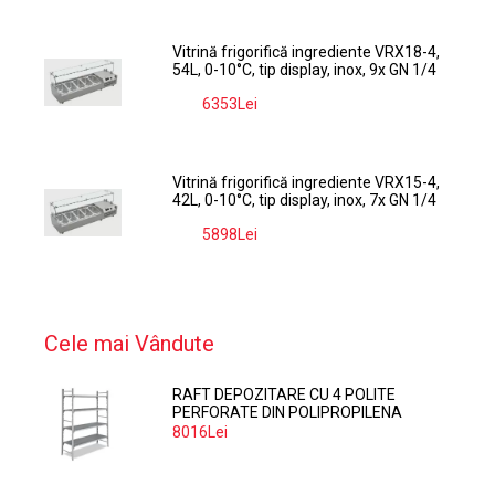
Vitrină frigorifică ingrediente VRX18-4,
54L, 0-10°C, tip display, inox, 9x GN 1/4
6353Lei
-9%
Vitrină frigorifică ingrediente VRX15-4,
42L, 0-10°C, tip display, inox, 7x GN 1/4
5898Lei
-9%
Cele mai Vândute
RAFT DEPOZITARE CU 4 POLITE
PERFORATE DIN POLIPROPILENA
374*60 CM
8016Lei