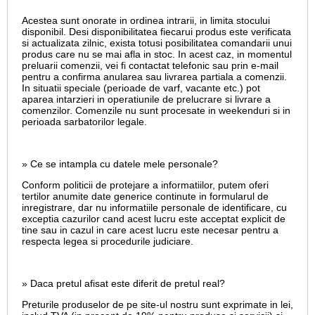
Acestea sunt onorate in ordinea intrarii, in limita stocului
disponibil. Desi disponibilitatea fiecarui produs este verificata
si actualizata zilnic, exista totusi posibilitatea comandarii unui
produs care nu se mai afla in stoc. In acest caz, in momentul
preluarii comenzii, vei fi contactat telefonic sau prin e-mail
pentru a confirma anularea sau livrarea partiala a comenzii.
In situatii speciale (perioade de varf, vacante etc.) pot
aparea intarzieri in operatiunile de prelucrare si livrare a
comenzilor. Comenzile nu sunt procesate in weekenduri si in
perioada sarbatorilor legale.
» Ce se intampla cu datele mele personale?
Conform politicii de protejare a informatiilor, putem oferi
tertilor anumite date generice continute in formularul de
inregistrare, dar nu informatiile personale de identificare, cu
exceptia cazurilor cand acest lucru este acceptat explicit de
tine sau in cazul in care acest lucru este necesar pentru a
respecta legea si procedurile judiciare.
» Daca pretul afisat este diferit de pretul real?
Preturile produselor de pe site-ul nostru sunt exprimate in lei,