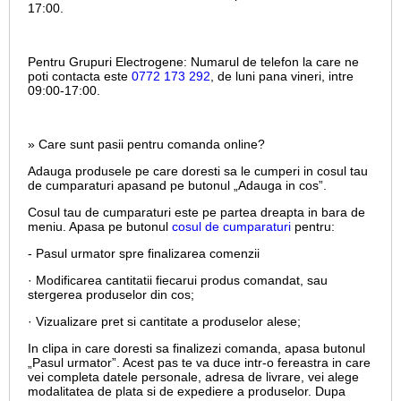
17:00.
Pentru Grupuri Electrogene:
Numarul de telefon la care ne
poti contacta este
0772 173 292
, de luni pana vineri, intre
09:00-17:00.
» Care sunt pasii pentru comanda online?
Adauga produsele pe care doresti sa le cumperi in cosul tau
de cumparaturi apasand pe butonul „Adauga in cos”.
Cosul tau de cumparaturi este pe partea dreapta in bara de
meniu. Apasa pe butonul
cosul de cumparaturi
pentru:
- Pasul urmator spre finalizarea comenzii
· Modificarea cantitatii fiecarui produs comandat, sau
stergerea produselor din cos;
· Vizualizare pret si cantitate a produselor alese;
In clipa in care doresti sa finalizezi comanda, apasa butonul
„Pasul urmator”. Acest pas te va duce intr-o fereastra in care
vei completa datele personale, adresa de livrare, vei alege
modalitatea de plata si de expediere a produselor. Dupa