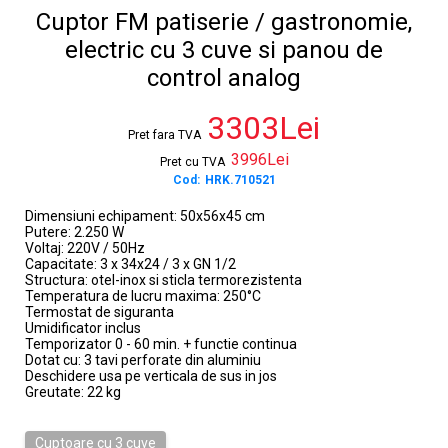
Cuptor FM patiserie / gastronomie,
electric cu 3 cuve si panou de
control analog
3303Lei
Pret fara TVA
3996Lei
Pret cu TVA
Cod:
HRK.710521
Dimensiuni echipament: 50x56x45 cm
Putere: 2.250 W
Voltaj: 220V / 50Hz
Capacitate: 3 x 34x24 / 3 x GN 1/2
Structura: otel-inox si sticla termorezistenta
Temperatura de lucru maxima: 250°C
Termostat de siguranta
Umidificator inclus
Temporizator 0 - 60 min. + functie continua
Dotat cu: 3 tavi perforate din aluminiu
Deschidere usa pe verticala de sus in jos
Greutate: 22 kg
Cuptoare cu 3 cuve