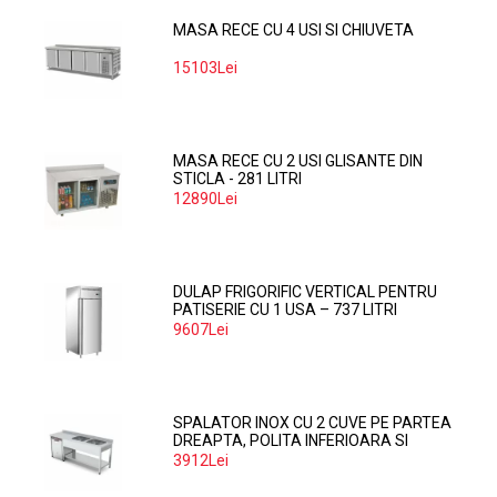
MASA RECE CU 4 USI SI CHIUVETA
15103Lei
MASA RECE CU 2 USI GLISANTE DIN
STICLA - 281 LITRI
12890Lei
DULAP FRIGORIFIC VERTICAL PENTRU
PATISERIE CU 1 USA – 737 LITRI
9607Lei
SPALATOR INOX CU 2 CUVE PE PARTEA
DREAPTA, POLITA INFERIOARA SI
SPATIU MASINA SPALAT 160*70*85
3912Lei