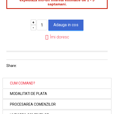
expediaza intr-un interval estimativ de 1 - 5
saptamani.
+
-
Îmi doresc
Share:
CUM COMAND?
MODALITATI DE PLATA
PROCESAREA COMENZILOR