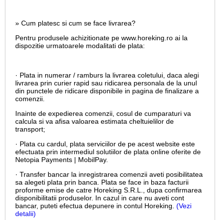
» Cum platesc si cum se face livrarea?
Pentru produsele achizitionate pe www.horeking.ro ai la
dispozitie urmatoarele modalitati de plata:
· Plata in numerar / ramburs la livrarea coletului, daca alegi
livrarea prin curier rapid sau ridicarea personala de la unul
din punctele de ridicare disponibile in pagina de finalizare a
comenzii.
Inainte de expedierea comenzii, cosul de cumparaturi va
calcula si va afisa valoarea estimata cheltuielilor de
transport;
· Plata cu cardul,
plata serviciilor de pe acest website este
efectuata prin intermediul solutiilor de plata online oferite de
Netopia Payments | MobilPay.
· Transfer bancar la inregistrarea comenzii aveti posibilitatea
sa alegeti plata prin banca. Plata se face in baza facturii
proforme emise de catre Horeking S.R.L., dupa confirmarea
disponibilitatii produselor. In cazul in care nu aveti cont
bancar, puteti efectua depunere in contul Horeking.
(Vezi
detalii)