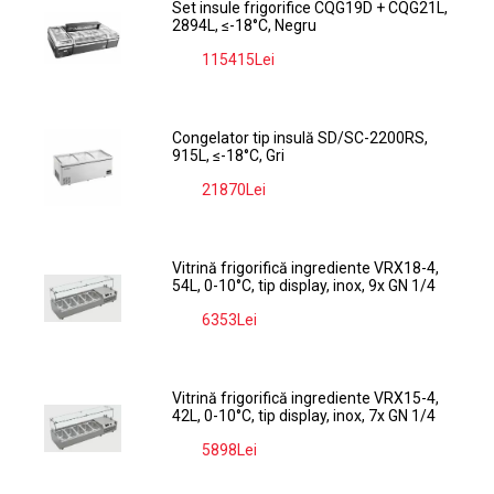
Set insule frigorifice CQG19D + CQG21L,
2894L, ≤-18°C, Negru
115415Lei
-9%
Congelator tip insulă SD/SC-2200RS,
915L, ≤-18°C, Gri
21870Lei
-9%
Vitrină frigorifică ingrediente VRX18-4,
54L, 0-10°C, tip display, inox, 9x GN 1/4
6353Lei
-9%
Vitrină frigorifică ingrediente VRX15-4,
42L, 0-10°C, tip display, inox, 7x GN 1/4
5898Lei
-9%