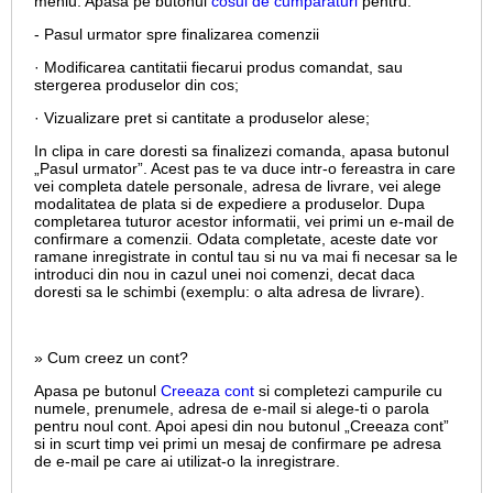
meniu. Apasa pe butonul
cosul de cumparaturi
pentru:
- Pasul urmator spre finalizarea comenzii
· Modificarea cantitatii fiecarui produs comandat, sau
stergerea produselor din cos;
· Vizualizare pret si cantitate a produselor alese;
In clipa in care doresti sa finalizezi comanda, apasa butonul
„Pasul urmator”. Acest pas te va duce intr-o fereastra in care
vei completa datele personale, adresa de livrare, vei alege
modalitatea de plata si de expediere a produselor. Dupa
completarea tuturor acestor informatii, vei primi un e-mail de
confirmare a comenzii. Odata completate, aceste date vor
ramane inregistrate in contul tau si nu va mai fi necesar sa le
introduci din nou in cazul unei noi comenzi, decat daca
doresti sa le schimbi (exemplu: o alta adresa de livrare).
» Cum creez un cont?
Apasa pe butonul
Creeaza cont
si completezi campurile cu
numele, prenumele, adresa de e-mail si alege-ti o parola
pentru noul cont. Apoi apesi din nou butonul „Creeaza cont”
si in scurt timp vei primi un mesaj de confirmare pe adresa
de e-mail pe care ai utilizat-o la inregistrare.