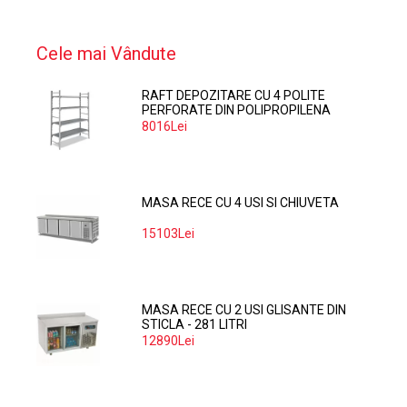
Cele mai Vândute
RAFT DEPOZITARE CU 4 POLITE
PERFORATE DIN POLIPROPILENA
374*60 CM
8016Lei
MASA RECE CU 4 USI SI CHIUVETA
15103Lei
MASA RECE CU 2 USI GLISANTE DIN
STICLA - 281 LITRI
12890Lei