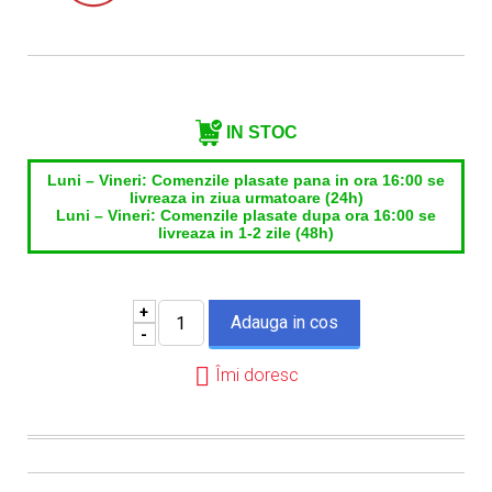
Telefon*
Email*
IN STOC
Luni – Vineri: Comenzile plasate pana in ora 16:00 se
livreaza in ziua urmatoare (24h)
Luni – Vineri: Comenzile plasate dupa ora 16:00 se
livreaza in 1-2 zile (48h)
+
-
Îmi doresc