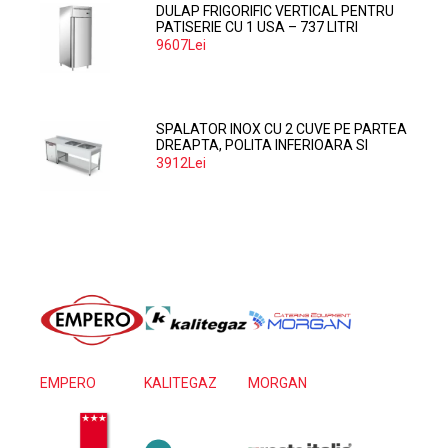
DULAP FRIGORIFIC VERTICAL PENTRU
PATISERIE CU 1 USA – 737 LITRI
9607Lei
SPALATOR INOX CU 2 CUVE PE PARTEA
DREAPTA, POLITA INFERIOARA SI
SPATIU MASINA SPALAT 160*70*85
3912Lei
EMPERO
KALITEGAZ
MORGAN