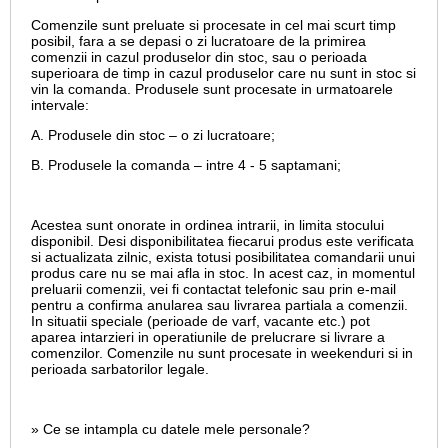
Comenzile sunt preluate si procesate in cel mai scurt timp
posibil, fara a se depasi o zi lucratoare de la primirea
comenzii in cazul produselor din stoc, sau o perioada
superioara de timp in cazul produselor care nu sunt in stoc si
vin la comanda. Produsele sunt procesate in urmatoarele
intervale:
A. Produsele din stoc – o zi lucratoare;
B. Produsele la comanda – intre 4 - 5 saptamani;
Acestea sunt onorate in ordinea intrarii, in limita stocului
disponibil. Desi disponibilitatea fiecarui produs este verificata
si actualizata zilnic, exista totusi posibilitatea comandarii unui
produs care nu se mai afla in stoc. In acest caz, in momentul
preluarii comenzii, vei fi contactat telefonic sau prin e-mail
pentru a confirma anularea sau livrarea partiala a comenzii.
In situatii speciale (perioade de varf, vacante etc.) pot
aparea intarzieri in operatiunile de prelucrare si livrare a
comenzilor. Comenzile nu sunt procesate in weekenduri si in
perioada sarbatorilor legale.
» Ce se intampla cu datele mele personale?