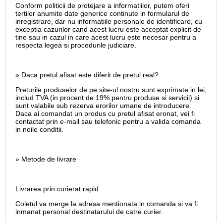
Conform politicii de protejare a informatiilor, putem oferi
tertilor anumite date generice continute in formularul de
inregistrare, dar nu informatiile personale de identificare, cu
exceptia cazurilor cand acest lucru este acceptat explicit de
tine sau in cazul in care acest lucru este necesar pentru a
respecta legea si procedurile judiciare.
» Daca pretul afisat este diferit de pretul real?
Preturile produselor de pe site-ul nostru sunt exprimate in lei,
includ TVA (in procent de 19% pentru produse si servicii) si
sunt valabile sub rezerva erorilor umane de introducere.
Daca ai comandat un produs cu pretul afisat eronat, vei fi
contactat prin e-mail sau telefonic pentru a valida comanda
in noile conditii.
» Metode de livrare
Livrarea prin curierat rapid
Coletul va merge la adresa mentionata in comanda si va fi
inmanat personal destinatarului de catre curier.