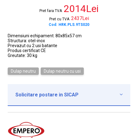
2014Lei
Pret fara TVA
2437Lei
Pret cu TVA
Cod:
HRK.PLS.9TS020
Dimensiuni echipament: 80x85x57 cm
Structura: otel-inox
Prevazut cu 2 usi batante
Produs certificat CE
Greutate: 30 kg
Dulap neutru
Dulap neutru cu usi
Solicitare postare in SICAP

Institutie*
Nume contact*