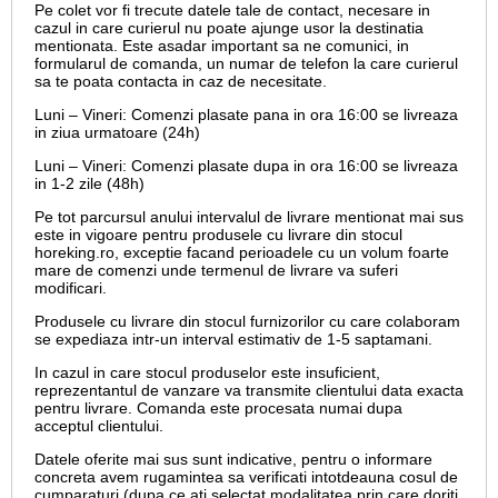
Pe colet vor fi trecute datele tale de contact, necesare in
cazul in care curierul nu poate ajunge usor la destinatia
mentionata. Este asadar important sa ne comunici, in
formularul de comanda, un numar de telefon la care curierul
sa te poata contacta in caz de necesitate.
Luni – Vineri: Comenzi plasate pana in ora 16:00 se livreaza
in ziua urmatoare (24h)
Luni – Vineri: Comenzi plasate dupa in ora 16:00 se livreaza
in 1-2 zile (48h)
Pe tot parcursul anului intervalul de livrare mentionat mai sus
este in vigoare pentru produsele cu livrare din stocul
horeking.ro, exceptie facand perioadele cu un volum foarte
mare de comenzi unde termenul de livrare va suferi
modificari.
Produsele cu livrare din stocul furnizorilor cu care colaboram
se expediaza intr-un interval estimativ de 1-5 saptamani.
In cazul in care stocul produselor este insuficient,
reprezentantul de vanzare va transmite clientului data exacta
pentru livrare. Comanda este procesata numai dupa
acceptul clientului.
Datele oferite mai sus sunt indicative, pentru o informare
concreta avem rugamintea sa verificati intotdeauna cosul de
cumparaturi (dupa ce ati selectat modalitatea prin care doriti