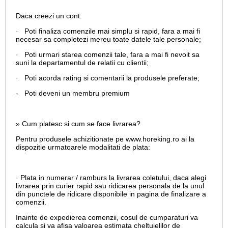
Daca creezi un cont:
· Poti finaliza comenzile mai simplu si rapid, fara a mai fi
necesar sa completezi mereu toate datele tale personale;
· Poti urmari starea comenzii tale, fara a mai fi nevoit sa
suni la departamentul de relatii cu clientii;
· Poti acorda rating si comentarii la produsele preferate;
- Poti deveni un membru premium
» Cum platesc si cum se face livrarea?
Pentru produsele achizitionate pe www.horeking.ro ai la
dispozitie urmatoarele modalitati de plata:
· Plata in numerar / ramburs la livrarea coletului, daca alegi
livrarea prin curier rapid sau ridicarea personala de la unul
din punctele de ridicare disponibile in pagina de finalizare a
comenzii.
Inainte de expedierea comenzii, cosul de cumparaturi va
calcula si va afisa valoarea estimata cheltuielilor de