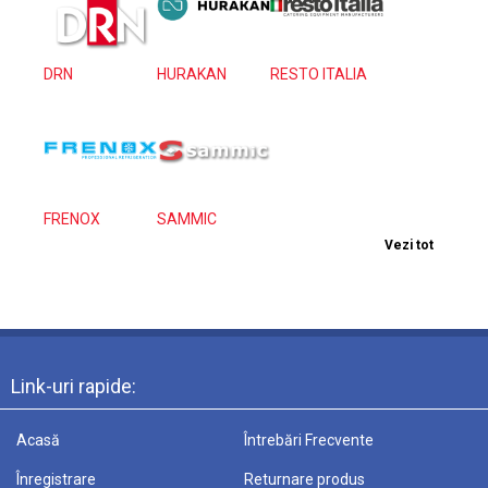
DRN
HURAKAN
RESTO ITALIA
FRENOX
SAMMIC
Vezi tot
Link-uri rapide:
Acasă
Întrebări Frecvente
Înregistrare
Returnare produs