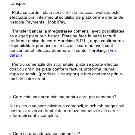
transport;
· Plata cu cardul,
plata serviciilor de pe acest website este
efectuata prin intermediul solutiilor de plata online oferite de
Netopia Payments | MobilPay.
· Transfer bancar la inregistrarea comenzii aveti posibilitatea
sa alegeti plata prin banca. Plata se face in baza facturii
proforme emise de catre Horeking S.R.L., dupa confirmarea
disponibilitatii produselor. In cazul in care nu aveti cont
bancar, puteti efectua depunere in contul Horeking.
(Vezi
detalii)
· Pentru comenzile din strainatate, plata se poate efectua
doar cu ordin de plata conform factura proforma, numai
dupa ce totalul (produse + transport) a fost confirmat prin e-
mail de catre client.
» Care este valoarea minima pentru care pot comanda?
Nu exista o valoare minima a comenzii, in schimb magazinul
nostru isi rezerva dreptul de a refuza comenzile ale caror
informatii sunt incomplete.
» Cum se procedeaza cu comenzile?