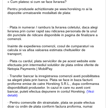
» Cum platesc si cum se face livrarea?
Pentru produsele achizitionate pe www.horeking.ro ai la
dispozitie urmatoarele modalitati de plata:
· Plata in numerar / ramburs la livrarea coletului, daca alegi
livrarea prin curier rapid sau ridicarea personala de la unul
din punctele de ridicare disponibile in pagina de finalizare a
comenzii.
Inainte de expedierea comenzii, cosul de cumparaturi va
calcula si va afisa valoarea estimata cheltuielilor de
transport;
· Plata cu cardul,
plata serviciilor de pe acest website este
efectuata prin intermediul solutiilor de plata online oferite de
Netopia Payments | MobilPay.
· Transfer bancar la inregistrarea comenzii aveti posibilitatea
sa alegeti plata prin banca. Plata se face in baza facturii
proforme emise de catre Horeking S.R.L., dupa confirmarea
disponibilitatii produselor. In cazul in care nu aveti cont
bancar, puteti efectua depunere in contul Horeking.
(Vezi
detalii)
· Pentru comenzile din strainatate, plata se poate efectua
doar cu ordin de plata conform factura proforma, numai