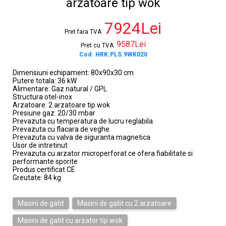
arzatoare tip wok
7924Lei
Pret fara TVA
9587Lei
Pret cu TVA
Cod:
HRK.PLS.9WK020
Dimensiuni echipament: 80x90x30 cm
Putere totala: 36 kW
Alimentare: Gaz natural / GPL
Structura otel-inox
Arzatoare: 2 arzatoare tip wok
Presiune gaz: 20/30 mbar
Prevazuta cu temperatura de lucru reglabila
Prevazuta cu flacara de veghe
Prevazuta cu valva de siguranta magnetica
Usor de intretinut
Prevazuta cu arzator microperforat ce ofera fiabilitate si
performante sporite
Produs certificat CE
Greutate: 84 kg
Masini de gatit
Masini de gatit cu 2 arzatoare
Masini de gatit cu arzator tip wok