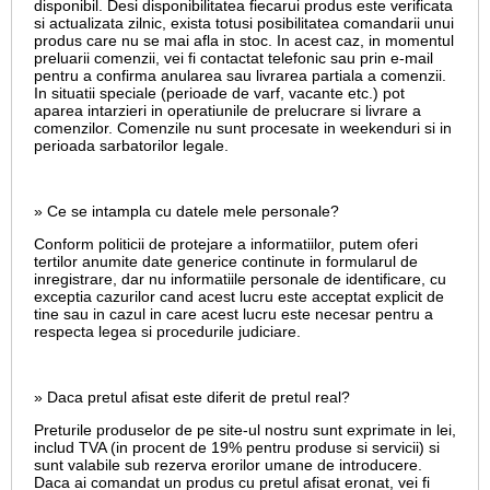
disponibil. Desi disponibilitatea fiecarui produs este verificata
si actualizata zilnic, exista totusi posibilitatea comandarii unui
produs care nu se mai afla in stoc. In acest caz, in momentul
preluarii comenzii, vei fi contactat telefonic sau prin e-mail
pentru a confirma anularea sau livrarea partiala a comenzii.
In situatii speciale (perioade de varf, vacante etc.) pot
aparea intarzieri in operatiunile de prelucrare si livrare a
comenzilor. Comenzile nu sunt procesate in weekenduri si in
perioada sarbatorilor legale.
» Ce se intampla cu datele mele personale?
Conform politicii de protejare a informatiilor, putem oferi
tertilor anumite date generice continute in formularul de
inregistrare, dar nu informatiile personale de identificare, cu
exceptia cazurilor cand acest lucru este acceptat explicit de
tine sau in cazul in care acest lucru este necesar pentru a
respecta legea si procedurile judiciare.
» Daca pretul afisat este diferit de pretul real?
Preturile produselor de pe site-ul nostru sunt exprimate in lei,
includ TVA (in procent de 19% pentru produse si servicii) si
sunt valabile sub rezerva erorilor umane de introducere.
Daca ai comandat un produs cu pretul afisat eronat, vei fi