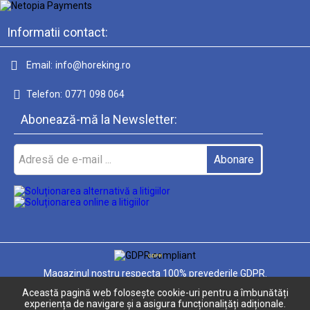
Informatii contact:
Email:
info@horeking.ro
Telefon:
0771 098 064
Abonează-mă la Newsletter:
GDPR
Magazinul nostru respecta 100% prevederile GDPR.
Această pagină web folosește cookie-uri pentru a îmbunătăți
Informatiile mele personale
experiența de navigare și a asigura funcționalițăți adiționale.