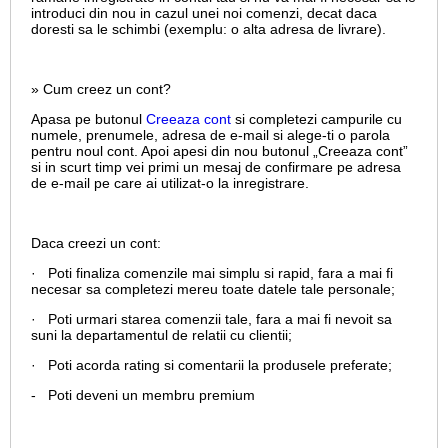
introduci din nou in cazul unei noi comenzi, decat daca
doresti sa le schimbi (exemplu: o alta adresa de livrare).
» Cum creez un cont?
Apasa pe butonul
Creeaza cont
si completezi campurile cu
numele, prenumele, adresa de e-mail si alege-ti o parola
pentru noul cont. Apoi apesi din nou butonul „Creeaza cont”
si in scurt timp vei primi un mesaj de confirmare pe adresa
de e-mail pe care ai utilizat-o la inregistrare.
Daca creezi un cont:
· Poti finaliza comenzile mai simplu si rapid, fara a mai fi
necesar sa completezi mereu toate datele tale personale;
· Poti urmari starea comenzii tale, fara a mai fi nevoit sa
suni la departamentul de relatii cu clientii;
· Poti acorda rating si comentarii la produsele preferate;
- Poti deveni un membru premium