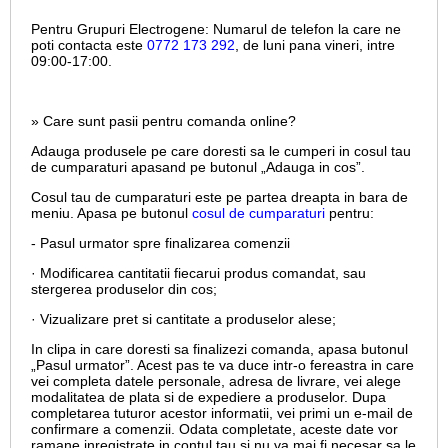
Pentru Grupuri Electrogene:
Numarul de telefon la care ne
poti contacta este
0772 173 292
, de luni pana vineri, intre
09:00-17:00.
» Care sunt pasii pentru comanda online?
Adauga produsele pe care doresti sa le cumperi in cosul tau
de cumparaturi apasand pe butonul „Adauga in cos”.
Cosul tau de cumparaturi este pe partea dreapta in bara de
meniu. Apasa pe butonul
cosul de cumparaturi
pentru:
- Pasul urmator spre finalizarea comenzii
· Modificarea cantitatii fiecarui produs comandat, sau
stergerea produselor din cos;
· Vizualizare pret si cantitate a produselor alese;
In clipa in care doresti sa finalizezi comanda, apasa butonul
„Pasul urmator”. Acest pas te va duce intr-o fereastra in care
vei completa datele personale, adresa de livrare, vei alege
modalitatea de plata si de expediere a produselor. Dupa
completarea tuturor acestor informatii, vei primi un e-mail de
confirmare a comenzii. Odata completate, aceste date vor
ramane inregistrate in contul tau si nu va mai fi necesar sa le