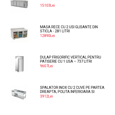
15103Lei
MASA RECE CU 2 USI GLISANTE DIN
STICLA - 281 LITRI
12890Lei
DULAP FRIGORIFIC VERTICAL PENTRU
PATISERIE CU 1 USA – 737 LITRI
9607Lei
SPALATOR INOX CU 2 CUVE PE PARTEA
DREAPTA, POLITA INFERIOARA SI
SPATIU MASINA SPALAT 160*70*85
3912Lei