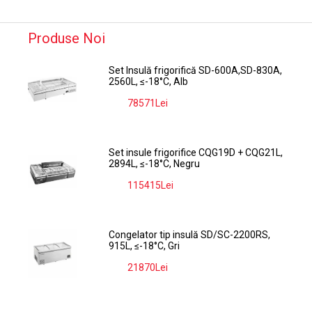
Produse Noi
Set Insulă frigorifică SD-600A,SD-830A,
2560L, ≤-18°C, Alb
78571Lei
-9%
Set insule frigorifice CQG19D + CQG21L,
2894L, ≤-18°C, Negru
115415Lei
-9%
Congelator tip insulă SD/SC-2200RS,
915L, ≤-18°C, Gri
21870Lei
-9%