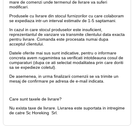
mare de comenzi unde termenul de livrare va suferi
modificari.
Produsele cu livrare din stocul furnizorilor cu care colaboram
se expediaza intr-un interval estimativ de 1-5 saptamani.
In cazul in care stocul produselor este insuficient,
reprezentantul de vanzare va transmite clientului data exacta
pentru livrare. Comanda este procesata numai dupa
acceptul clientului.
Datele oferite mai sus sunt indicative, pentru o informare
concreta avem rugamintea sa verificati intotdeauna cosul de
cumparaturi (dupa ce ati selectat modalitatea prin care doriti
sa se expedieze coletul).
De asemenea, in urma finalizarii comenzii se va trimite un
mesaj de confirmare pe adresa de e-mail
indicata.
Care sunt taxele de livrare?
Nu exista taxe de livrare. Livrarea este suportata in intregime
de catre Sc Horeking Srl.