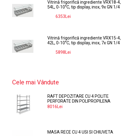
Vitrină frigorifică ingrediente VRX18-4,
54L, 0-10°C, tip display, inox, 9x GN 1/4
6353Lei
-9%
Vitrină frigorifică ingrediente VRX15-4,
42L, 0-10°C, tip display, inox, 7x GN 1/4
5898Lei
-9%
Cele mai Vândute
RAFT DEPOZITARE CU 4 POLITE
PERFORATE DIN POLIPROPILENA
374*60 CM
8016Lei
MASA RECE CU 4 USI SI CHIUVETA