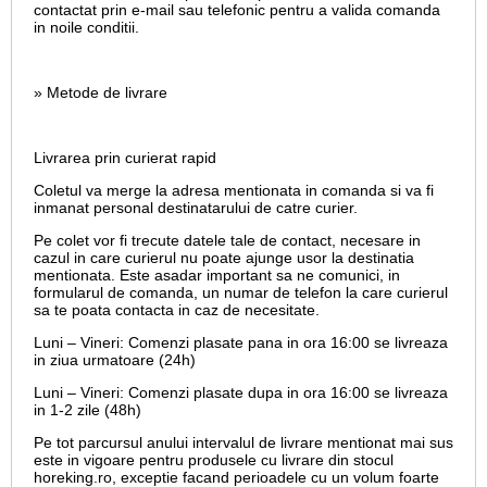
contactat prin e-mail sau telefonic pentru a valida comanda
in noile conditii.
» Metode de livrare
Livrarea prin curierat rapid
Coletul va merge la adresa mentionata in comanda si va fi
inmanat personal destinatarului de catre curier.
Pe colet vor fi trecute datele tale de contact, necesare in
cazul in care curierul nu poate ajunge usor la destinatia
mentionata. Este asadar important sa ne comunici, in
formularul de comanda, un numar de telefon la care curierul
sa te poata contacta in caz de necesitate.
Luni – Vineri: Comenzi plasate pana in ora 16:00 se livreaza
in ziua urmatoare (24h)
Luni – Vineri: Comenzi plasate dupa in ora 16:00 se livreaza
in 1-2 zile (48h)
Pe tot parcursul anului intervalul de livrare mentionat mai sus
este in vigoare pentru produsele cu livrare din stocul
horeking.ro, exceptie facand perioadele cu un volum foarte