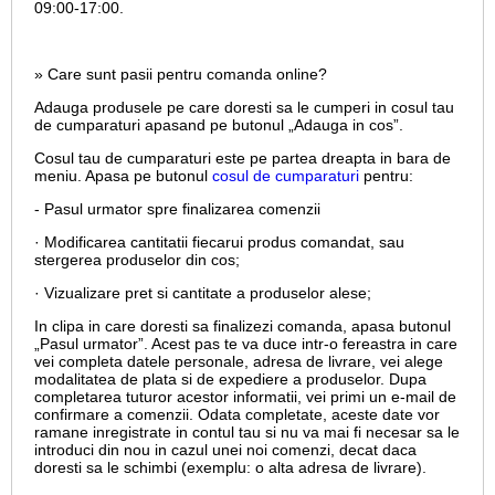
09:00-17:00.
» Care sunt pasii pentru comanda online?
Adauga produsele pe care doresti sa le cumperi in cosul tau
de cumparaturi apasand pe butonul „Adauga in cos”.
Cosul tau de cumparaturi este pe partea dreapta in bara de
meniu. Apasa pe butonul
cosul de cumparaturi
pentru:
- Pasul urmator spre finalizarea comenzii
· Modificarea cantitatii fiecarui produs comandat, sau
stergerea produselor din cos;
· Vizualizare pret si cantitate a produselor alese;
In clipa in care doresti sa finalizezi comanda, apasa butonul
„Pasul urmator”. Acest pas te va duce intr-o fereastra in care
vei completa datele personale, adresa de livrare, vei alege
modalitatea de plata si de expediere a produselor. Dupa
completarea tuturor acestor informatii, vei primi un e-mail de
confirmare a comenzii. Odata completate, aceste date vor
ramane inregistrate in contul tau si nu va mai fi necesar sa le
introduci din nou in cazul unei noi comenzi, decat daca
doresti sa le schimbi (exemplu: o alta adresa de livrare).