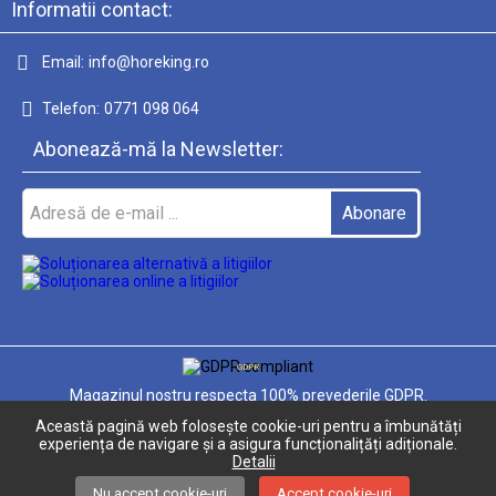
Informatii contact:
Email:
info@horeking.ro
Telefon:
0771 098 064
Abonează-mă la Newsletter:
GDPR
Magazinul nostru respecta 100% prevederile GDPR.
Această pagină web folosește cookie-uri pentru a îmbunătăți
Informatiile mele personale
experiența de navigare și a asigura funcționalițăți adiționale.
Detalii
Nu accept cookie-uri
Accept cookie-uri