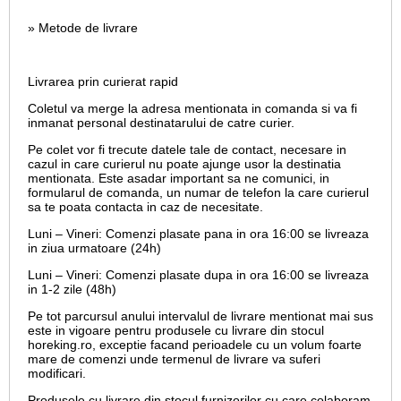
» Metode de livrare
Livrarea prin curierat rapid
Coletul va merge la adresa mentionata in comanda si va fi
inmanat personal destinatarului de catre curier.
Pe colet vor fi trecute datele tale de contact, necesare in
cazul in care curierul nu poate ajunge usor la destinatia
mentionata. Este asadar important sa ne comunici, in
formularul de comanda, un numar de telefon la care curierul
sa te poata contacta in caz de necesitate.
Luni – Vineri: Comenzi plasate pana in ora 16:00 se livreaza
in ziua urmatoare (24h)
Luni – Vineri: Comenzi plasate dupa in ora 16:00 se livreaza
in 1-2 zile (48h)
Pe tot parcursul anului intervalul de livrare mentionat mai sus
este in vigoare pentru produsele cu livrare din stocul
horeking.ro, exceptie facand perioadele cu un volum foarte
mare de comenzi unde termenul de livrare va suferi
modificari.
Produsele cu livrare din stocul furnizorilor cu care colaboram