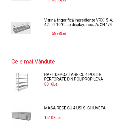
6353Lei
-9%
Vitrină frigorifică ingrediente VRX15-4,
42L, 0-10°C, tip display, inox, 7x GN 1/4
5898Lei
-9%
Cele mai Vândute
RAFT DEPOZITARE CU 4 POLITE
PERFORATE DIN POLIPROPILENA
374*60 CM
8016Lei
MASA RECE CU 4 USI SI CHIUVETA
15103Lei