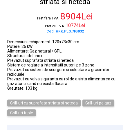
striata si neteda
8904Lei
Pret fara TVA
10774Lei
Pret cu TVA
Cod:
HRK.PLS.7IG032
Dimensiuni echipament: 120x73x30 cm
Putere: 26 kW
Alimentare: Gaz natural / GPL
Structura: otel-inox
Prevazut suprafata striata si neteda
Sistem de reglare a intensitatii puterii pe 3 zone
Prevazut cu sistem de scurgere si colectare a grasimilor
reziduale
Prevazut cu valva siguranta cu rol de a sista alimentarea cu
gaz atunci cand nu exista flacara
Greutate: 133 kg
Grill-uri cu suprafata striata si neteda
Grill-uri pe gaz
Grill-uri triple