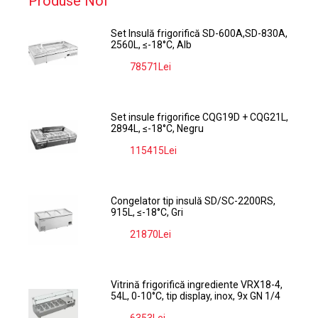
Produse Noi
Set Insulă frigorifică SD-600A,SD-830A,
2560L, ≤-18°C, Alb
78571Lei
-9%
Set insule frigorifice CQG19D + CQG21L,
2894L, ≤-18°C, Negru
115415Lei
-9%
Congelator tip insulă SD/SC-2200RS,
915L, ≤-18°C, Gri
21870Lei
-9%
Vitrină frigorifică ingrediente VRX18-4,
54L, 0-10°C, tip display, inox, 9x GN 1/4