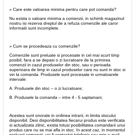
» Care este valoarea minima pentru care pot comanda?
Nu exista o valoare minima a comenzii, in schimb magazinul
nostru isi rezerva dreptul de a refuza comenzile ale caror
informatii sunt incomplete.
» Cum se procedeaza cu comenzile?
Comenzile sunt preluate si procesate in cel mai scurt timp
posibil, fara a se depasi o zi lucratoare de la primirea
comenzii in cazul produselor din stoc, sau o perioada
superioara de timp in cazul produselor care nu sunt in stoc si
vin la comanda. Produsele sunt procesate in urmatoarele
intervale:
A. Produsele din stoc – o zi lucratoare;
B. Produsele la comanda – intre 4 - 5 saptamani;
Acestea sunt onorate in ordinea intrarii, in limita stocului
disponibil. Desi disponibilitatea fiecarui produs este verificata
si actualizata zilnic, exista totusi posibilitatea comandarii unui
produs care nu se mai afla in stoc. In acest caz, in momentul
preluarii comenzii, vei fi contactat telefonic sau prin e-mail