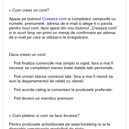
» Cum creez un cont?
Apasa pe butonul
Creeaza cont
si completezi campurile cu
numele, prenumele, adresa de e-mail si alege-ti o parola
pentru noul cont. Apoi apesi din nou butonul „Creeaza cont”
si in scurt timp vei primi un mesaj de confirmare pe adresa
de e-mail pe care ai utilizat-o la inregistrare.
Daca creezi un cont:
· Poti finaliza comenzile mai simplu si rapid, fara a mai fi
necesar sa completezi mereu toate datele tale personale;
· Poti urmari starea comenzii tale, fara a mai fi nevoit sa
suni la departamentul de relatii cu clientii;
· Poti acorda rating si comentarii la produsele preferate;
- Poti deveni un membru premium
» Cum platesc si cum se face livrarea?
Pentru produsele achizitionate pe www.horeking.ro ai la
dispozitie urmatoarele modalitati de plata: