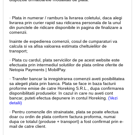
· Plata in numerar / ramburs la livrarea coletului, daca alegi
livrarea prin curier rapid sau ridicarea personala de la unul
din punctele de ridicare disponibile in pagina de finalizare a
comenzii.
Inainte de expedierea comenzii, cosul de cumparaturi va
calcula si va afisa valoarea estimata cheltuielilor de
transport;
· Plata cu cardul,
plata serviciilor de pe acest website este
efectuata prin intermediul solutiilor de plata online oferite de
Netopia Payments | MobilPay.
· Transfer bancar la inregistrarea comenzii aveti posibilitatea
sa alegeti plata prin banca. Plata se face in baza facturii
proforme emise de catre Horeking S.R.L., dupa confirmarea
disponibilitatii produselor. In cazul in care nu aveti cont
bancar, puteti efectua depunere in contul Horeking.
(Vezi
detalii)
· Pentru comenzile din strainatate, plata se poate efectua
doar cu ordin de plata conform factura proforma, numai
dupa ce totalul (produse + transport) a fost confirmat prin e-
mail de catre client.