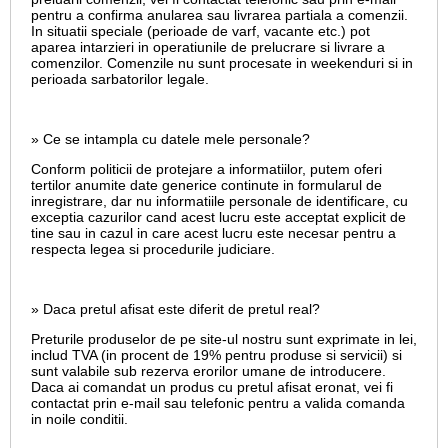
pentru a confirma anularea sau livrarea partiala a comenzii.
In situatii speciale (perioade de varf, vacante etc.) pot
aparea intarzieri in operatiunile de prelucrare si livrare a
comenzilor. Comenzile nu sunt procesate in weekenduri si in
perioada sarbatorilor legale.
» Ce se intampla cu datele mele personale?
Conform politicii de protejare a informatiilor, putem oferi
tertilor anumite date generice continute in formularul de
inregistrare, dar nu informatiile personale de identificare, cu
exceptia cazurilor cand acest lucru este acceptat explicit de
tine sau in cazul in care acest lucru este necesar pentru a
respecta legea si procedurile judiciare.
» Daca pretul afisat este diferit de pretul real?
Preturile produselor de pe site-ul nostru sunt exprimate in lei,
includ TVA (in procent de 19% pentru produse si servicii) si
sunt valabile sub rezerva erorilor umane de introducere.
Daca ai comandat un produs cu pretul afisat eronat, vei fi
contactat prin e-mail sau telefonic pentru a valida comanda
in noile conditii.