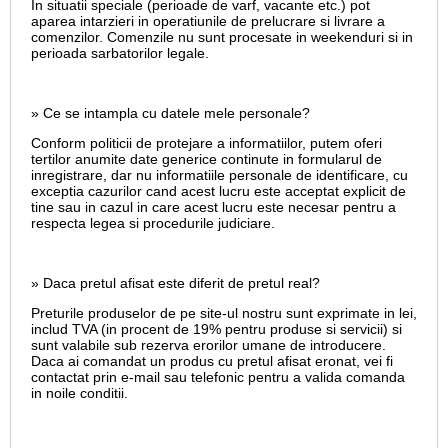
In situatii speciale (perioade de varf, vacante etc.) pot
aparea intarzieri in operatiunile de prelucrare si livrare a
comenzilor. Comenzile nu sunt procesate in weekenduri si in
perioada sarbatorilor legale.
» Ce se intampla cu datele mele personale?
Conform politicii de protejare a informatiilor, putem oferi
tertilor anumite date generice continute in formularul de
inregistrare, dar nu informatiile personale de identificare, cu
exceptia cazurilor cand acest lucru este acceptat explicit de
tine sau in cazul in care acest lucru este necesar pentru a
respecta legea si procedurile judiciare.
» Daca pretul afisat este diferit de pretul real?
Preturile produselor de pe site-ul nostru sunt exprimate in lei,
includ TVA (in procent de 19% pentru produse si servicii) si
sunt valabile sub rezerva erorilor umane de introducere.
Daca ai comandat un produs cu pretul afisat eronat, vei fi
contactat prin e-mail sau telefonic pentru a valida comanda
in noile conditii.