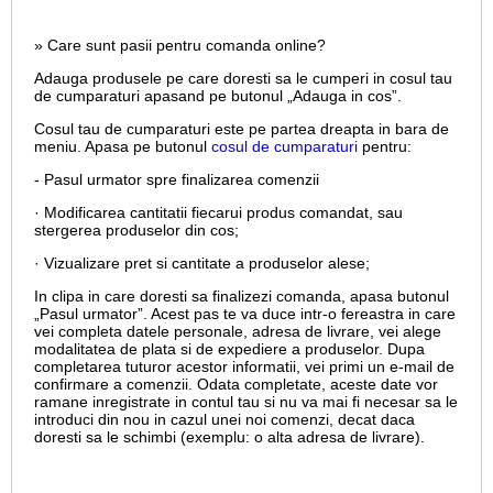
» Care sunt pasii pentru comanda online?
Adauga produsele pe care doresti sa le cumperi in cosul tau
de cumparaturi apasand pe butonul „Adauga in cos”.
Cosul tau de cumparaturi este pe partea dreapta in bara de
meniu. Apasa pe butonul
cosul de cumparaturi
pentru:
- Pasul urmator spre finalizarea comenzii
· Modificarea cantitatii fiecarui produs comandat, sau
stergerea produselor din cos;
· Vizualizare pret si cantitate a produselor alese;
In clipa in care doresti sa finalizezi comanda, apasa butonul
„Pasul urmator”. Acest pas te va duce intr-o fereastra in care
vei completa datele personale, adresa de livrare, vei alege
modalitatea de plata si de expediere a produselor. Dupa
completarea tuturor acestor informatii, vei primi un e-mail de
confirmare a comenzii. Odata completate, aceste date vor
ramane inregistrate in contul tau si nu va mai fi necesar sa le
introduci din nou in cazul unei noi comenzi, decat daca
doresti sa le schimbi (exemplu: o alta adresa de livrare).