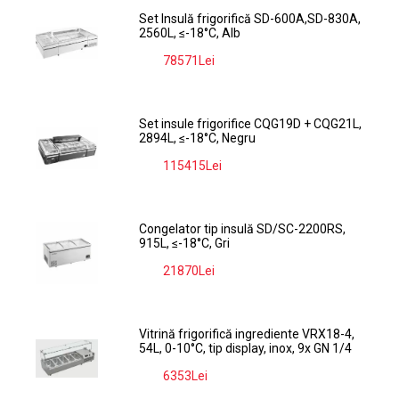
Set Insulă frigorifică SD-600A,SD-830A,
2560L, ≤-18°C, Alb
78571Lei
-9%
Set insule frigorifice CQG19D + CQG21L,
2894L, ≤-18°C, Negru
115415Lei
-9%
Congelator tip insulă SD/SC-2200RS,
915L, ≤-18°C, Gri
21870Lei
-9%
Vitrină frigorifică ingrediente VRX18-4,
54L, 0-10°C, tip display, inox, 9x GN 1/4
6353Lei
-9%