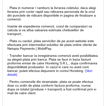
· Plata in numerar / ramburs la livrarea coletului, daca alegi
livrarea prin curier rapid sau ridicarea personala de la unul
din punctele de ridicare disponibile in pagina de finalizare a
comenzii.
Inainte de expedierea comenzii, cosul de cumparaturi va
calcula si va afisa valoarea estimata cheltuielilor de
transport;
· Plata cu cardul,
plata serviciilor de pe acest website este
efectuata prin intermediul solutiilor de plata online oferite de
Netopia Payments | MobilPay.
· Transfer bancar la inregistrarea comenzii aveti posibilitatea
sa alegeti plata prin banca. Plata se face in baza facturii
proforme emise de catre Horeking S.R.L., dupa confirmarea
disponibilitatii produselor. In cazul in care nu aveti cont
bancar, puteti efectua depunere in contul Horeking.
(Vezi
detalii)
· Pentru comenzile din strainatate, plata se poate efectua
doar cu ordin de plata conform factura proforma, numai
dupa ce totalul (produse + transport) a fost confirmat prin e-
mail de catre client.