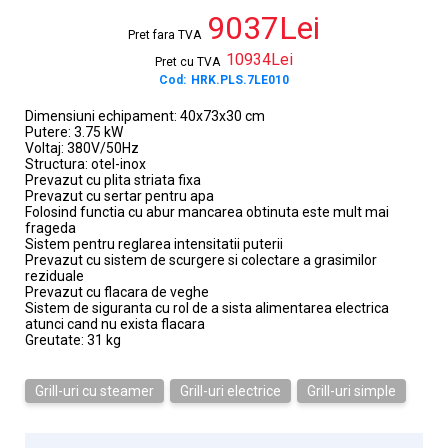
9037Lei
Pret fara TVA
10934Lei
Pret cu TVA
Cod:
HRK.PLS.7LE010
Dimensiuni echipament: 40x73x30 cm
Putere: 3.75 kW
Voltaj: 380V/50Hz
Structura: otel-inox
Prevazut cu plita striata fixa
Prevazut cu sertar pentru apa
Folosind functia cu abur mancarea obtinuta este mult mai
frageda
Sistem pentru reglarea intensitatii puterii
Prevazut cu sistem de scurgere si colectare a grasimilor
reziduale
Prevazut cu flacara de veghe
Sistem de siguranta cu rol de a sista alimentarea electrica
atunci cand nu exista flacara
Greutate: 31 kg
Grill-uri cu steamer
Grill-uri electrice
Grill-uri simple