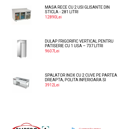
MASA RECE CU 2 USI GLISANTE DIN
STICLA - 281 LITRI
12890Lei
DULAP FRIGORIFIC VERTICAL PENTRU
PATISERIE CU 1 USA – 737 LITRI
9607Lei
SPALATOR INOX CU 2 CUVE PE PARTEA
DREAPTA, POLITA INFERIOARA SI
SPATIU MASINA SPALAT 160*70*85
3912Lei