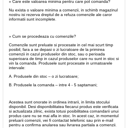
» Care este valoarea minima pentru care pot comanda?
Nu exista o valoare minima a comenzii, in schimb magazinul
nostru isi rezerva dreptul de a refuza comenzile ale caror
informatii sunt incomplete.
» Cum se procedeaza cu comenzile?
Comenzile sunt preluate si procesate in cel mai scurt timp
posibil, fara a se depasi o zi lucratoare de la primirea
comenzii in cazul produselor din stoc, sau o perioada
superioara de timp in cazul produselor care nu sunt in stoc si
vin la comanda. Produsele sunt procesate in urmatoarele
intervale:
A. Produsele din stoc – o zi lucratoare;
B. Produsele la comanda – intre 4 - 5 saptamani;
Acestea sunt onorate in ordinea intrarii, in limita stocului
disponibil. Desi disponibilitatea fiecarui produs este verificata
si actualizata zilnic, exista totusi posibilitatea comandarii unui
produs care nu se mai afla in stoc. In acest caz, in momentul
preluarii comenzii, vei fi contactat telefonic sau prin e-mail
pentru a confirma anularea sau livrarea partiala a comenzii.