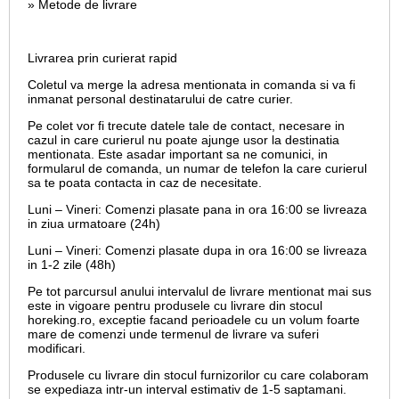
» Metode de livrare
Livrarea prin curierat rapid
Coletul va merge la adresa mentionata in comanda si va fi
inmanat personal destinatarului de catre curier.
Pe colet vor fi trecute datele tale de contact, necesare in
cazul in care curierul nu poate ajunge usor la destinatia
mentionata. Este asadar important sa ne comunici, in
formularul de comanda, un numar de telefon la care curierul
sa te poata contacta in caz de necesitate.
Luni – Vineri: Comenzi plasate pana in ora 16:00 se livreaza
in ziua urmatoare (24h)
Luni – Vineri: Comenzi plasate dupa in ora 16:00 se livreaza
in 1-2 zile (48h)
Pe tot parcursul anului intervalul de livrare mentionat mai sus
este in vigoare pentru produsele cu livrare din stocul
horeking.ro, exceptie facand perioadele cu un volum foarte
mare de comenzi unde termenul de livrare va suferi
modificari.
Produsele cu livrare din stocul furnizorilor cu care colaboram
se expediaza intr-un interval estimativ de 1-5 saptamani.