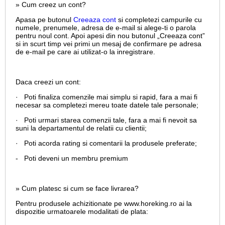
» Cum creez un cont?
Apasa pe butonul
Creeaza cont
si completezi campurile cu
numele, prenumele, adresa de e-mail si alege-ti o parola
pentru noul cont. Apoi apesi din nou butonul „Creeaza cont”
si in scurt timp vei primi un mesaj de confirmare pe adresa
de e-mail pe care ai utilizat-o la inregistrare.
Daca creezi un cont:
· Poti finaliza comenzile mai simplu si rapid, fara a mai fi
necesar sa completezi mereu toate datele tale personale;
· Poti urmari starea comenzii tale, fara a mai fi nevoit sa
suni la departamentul de relatii cu clientii;
· Poti acorda rating si comentarii la produsele preferate;
- Poti deveni un membru premium
» Cum platesc si cum se face livrarea?
Pentru produsele achizitionate pe www.horeking.ro ai la
dispozitie urmatoarele modalitati de plata: