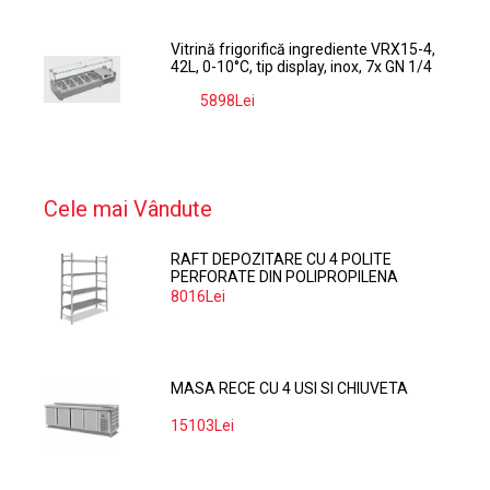
Vitrină frigorifică ingrediente VRX15-4,
42L, 0-10°C, tip display, inox, 7x GN 1/4
5898Lei
-9%
Cele mai Vândute
RAFT DEPOZITARE CU 4 POLITE
PERFORATE DIN POLIPROPILENA
374*60 CM
8016Lei
MASA RECE CU 4 USI SI CHIUVETA
15103Lei