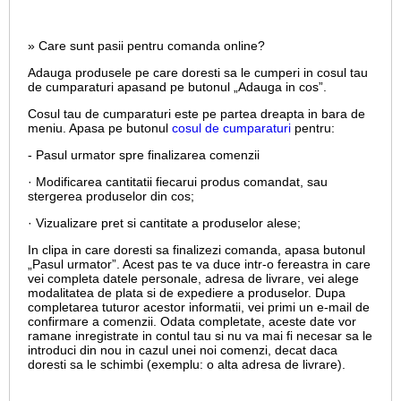
» Care sunt pasii pentru comanda online?
Adauga produsele pe care doresti sa le cumperi in cosul tau
de cumparaturi apasand pe butonul „Adauga in cos”.
Cosul tau de cumparaturi este pe partea dreapta in bara de
meniu. Apasa pe butonul
cosul de cumparaturi
pentru:
- Pasul urmator spre finalizarea comenzii
· Modificarea cantitatii fiecarui produs comandat, sau
stergerea produselor din cos;
· Vizualizare pret si cantitate a produselor alese;
In clipa in care doresti sa finalizezi comanda, apasa butonul
„Pasul urmator”. Acest pas te va duce intr-o fereastra in care
vei completa datele personale, adresa de livrare, vei alege
modalitatea de plata si de expediere a produselor. Dupa
completarea tuturor acestor informatii, vei primi un e-mail de
confirmare a comenzii. Odata completate, aceste date vor
ramane inregistrate in contul tau si nu va mai fi necesar sa le
introduci din nou in cazul unei noi comenzi, decat daca
doresti sa le schimbi (exemplu: o alta adresa de livrare).