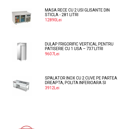
MASA RECE CU 2 USI GLISANTE DIN
STICLA - 281 LITRI
12890Lei
DULAP FRIGORIFIC VERTICAL PENTRU
PATISERIE CU 1 USA – 737 LITRI
9607Lei
SPALATOR INOX CU 2 CUVE PE PARTEA
DREAPTA, POLITA INFERIOARA SI
SPATIU MASINA SPALAT 160*70*85
3912Lei