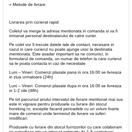
» Metode de livrare
Livrarea prin curierat rapid
Coletul va merge la adresa mentionata in comanda si va fi
inmanat personal destinatarului de catre curier.
Pe colet vor fi trecute datele tale de contact, necesare in
cazul in care curierul nu poate ajunge usor la destinatia
mentionata. Este asadar important sa ne comunici, in
formularul de comanda, un numar de telefon la care curierul
sa te poata contacta in caz de necesitate.
Luni – Vineri: Comenzi plasate pana in ora 16:00 se livreaza
in ziua urmatoare (24h)
Luni – Vineri: Comenzi plasate dupa in ora 16:00 se livreaza
in 1-2 zile (48h)
Pe tot parcursul anului intervalul de livrare mentionat mai sus
este in vigoare pentru produsele cu livrare din stocul
horeking.ro, exceptie facand perioadele cu un volum foarte
mare de comenzi unde termenul de livrare va suferi
modificari.
Produsele cu livrare din stocul furnizorilor cu care colaboram
se expediaza intr-un interval estimativ de 1-5 saptamani.