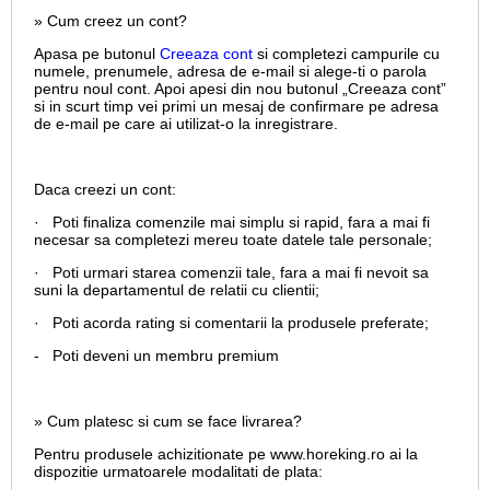
» Cum creez un cont?
Apasa pe butonul
Creeaza cont
si completezi campurile cu
numele, prenumele, adresa de e-mail si alege-ti o parola
pentru noul cont. Apoi apesi din nou butonul „Creeaza cont”
si in scurt timp vei primi un mesaj de confirmare pe adresa
de e-mail pe care ai utilizat-o la inregistrare.
Daca creezi un cont:
· Poti finaliza comenzile mai simplu si rapid, fara a mai fi
necesar sa completezi mereu toate datele tale personale;
· Poti urmari starea comenzii tale, fara a mai fi nevoit sa
suni la departamentul de relatii cu clientii;
· Poti acorda rating si comentarii la produsele preferate;
- Poti deveni un membru premium
» Cum platesc si cum se face livrarea?
Pentru produsele achizitionate pe www.horeking.ro ai la
dispozitie urmatoarele modalitati de plata: