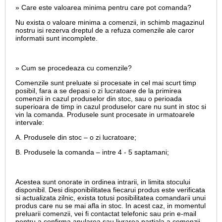
» Care este valoarea minima pentru care pot comanda?
Nu exista o valoare minima a comenzii, in schimb magazinul
nostru isi rezerva dreptul de a refuza comenzile ale caror
informatii sunt incomplete.
» Cum se procedeaza cu comenzile?
Comenzile sunt preluate si procesate in cel mai scurt timp
posibil, fara a se depasi o zi lucratoare de la primirea
comenzii in cazul produselor din stoc, sau o perioada
superioara de timp in cazul produselor care nu sunt in stoc si
vin la comanda. Produsele sunt procesate in urmatoarele
intervale:
A. Produsele din stoc – o zi lucratoare;
B. Produsele la comanda – intre 4 - 5 saptamani;
Acestea sunt onorate in ordinea intrarii, in limita stocului
disponibil. Desi disponibilitatea fiecarui produs este verificata
si actualizata zilnic, exista totusi posibilitatea comandarii unui
produs care nu se mai afla in stoc. In acest caz, in momentul
preluarii comenzii, vei fi contactat telefonic sau prin e-mail
pentru a confirma anularea sau livrarea partiala a comenzii.