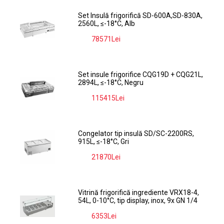
Set Insulă frigorifică SD-600A,SD-830A,
2560L, ≤-18°C, Alb
78571Lei
-9%
Set insule frigorifice CQG19D + CQG21L,
2894L, ≤-18°C, Negru
115415Lei
-9%
Congelator tip insulă SD/SC-2200RS,
915L, ≤-18°C, Gri
21870Lei
-9%
Vitrină frigorifică ingrediente VRX18-4,
54L, 0-10°C, tip display, inox, 9x GN 1/4
6353Lei
-9%