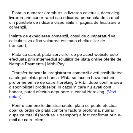
· Plata in numerar / ramburs la livrarea coletului, daca alegi
livrarea prin curier rapid sau ridicarea personala de la unul
din punctele de ridicare disponibile in pagina de finalizare a
comenzii.
Inainte de expedierea comenzii, cosul de cumparaturi va
calcula si va afisa valoarea estimata cheltuielilor de
transport;
· Plata cu cardul,
plata serviciilor de pe acest website este
efectuata prin intermediul solutiilor de plata online oferite de
Netopia Payments | MobilPay.
· Transfer bancar la inregistrarea comenzii aveti posibilitatea
sa alegeti plata prin banca. Plata se face in baza facturii
proforme emise de catre Horeking S.R.L., dupa confirmarea
disponibilitatii produselor. In cazul in care nu aveti cont
bancar, puteti efectua depunere in contul Horeking.
(Vezi
detalii)
· Pentru comenzile din strainatate, plata se poate efectua
doar cu ordin de plata conform factura proforma, numai
dupa ce totalul (produse + transport) a fost confirmat prin e-
mail de catre client.