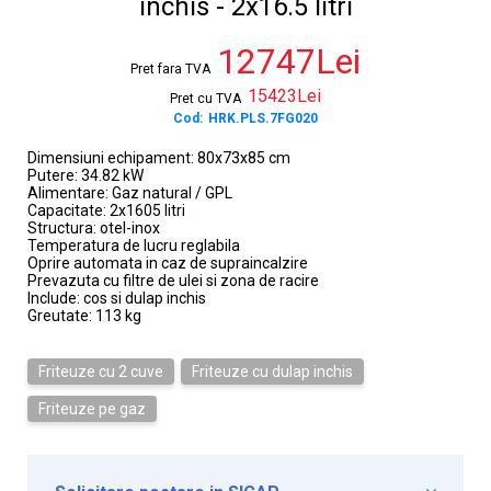
inchis - 2x16.5 litri
12747Lei
Pret fara TVA
15423Lei
Pret cu TVA
Cod:
HRK.PLS.7FG020
Dimensiuni echipament: 80x73x85 cm
Putere: 34.82 kW
Alimentare: Gaz natural / GPL
Capacitate: 2x1605 litri
Structura: otel-inox
Temperatura de lucru reglabila
Oprire automata in caz de supraincalzire
Prevazuta cu filtre de ulei si zona de racire
Include: cos si dulap inchis
Greutate: 113 kg
Friteuze cu 2 cuve
Friteuze cu dulap inchis
Friteuze pe gaz