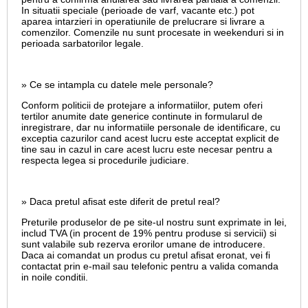
In situatii speciale (perioade de varf, vacante etc.) pot
aparea intarzieri in operatiunile de prelucrare si livrare a
comenzilor. Comenzile nu sunt procesate in weekenduri si in
perioada sarbatorilor legale.
» Ce se intampla cu datele mele personale?
Conform politicii de protejare a informatiilor, putem oferi
tertilor anumite date generice continute in formularul de
inregistrare, dar nu informatiile personale de identificare, cu
exceptia cazurilor cand acest lucru este acceptat explicit de
tine sau in cazul in care acest lucru este necesar pentru a
respecta legea si procedurile judiciare.
» Daca pretul afisat este diferit de pretul real?
Preturile produselor de pe site-ul nostru sunt exprimate in lei,
includ TVA (in procent de 19% pentru produse si servicii) si
sunt valabile sub rezerva erorilor umane de introducere.
Daca ai comandat un produs cu pretul afisat eronat, vei fi
contactat prin e-mail sau telefonic pentru a valida comanda
in noile conditii.