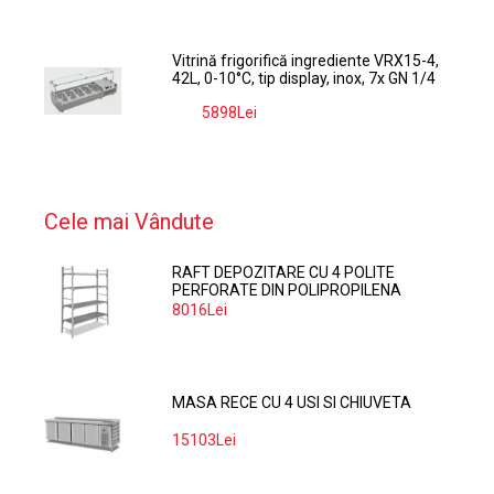
Vitrină frigorifică ingrediente VRX15-4,
42L, 0-10°C, tip display, inox, 7x GN 1/4
5898Lei
-9%
Cele mai Vândute
RAFT DEPOZITARE CU 4 POLITE
PERFORATE DIN POLIPROPILENA
374*60 CM
8016Lei
MASA RECE CU 4 USI SI CHIUVETA
15103Lei