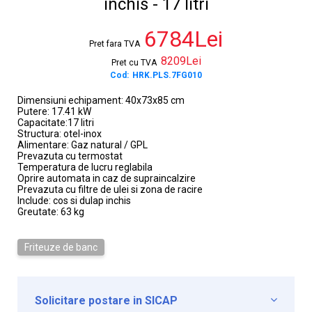
inchis - 17 litri
6784Lei
Pret fara TVA
8209Lei
Pret cu TVA
Cod:
HRK.PLS.7FG010
Dimensiuni echipament: 40x73x85 cm
Putere: 17.41 kW
Capacitate:17 litri
Structura: otel-inox
Alimentare: Gaz natural / GPL
Prevazuta cu termostat
Temperatura de lucru reglabila
Oprire automata in caz de supraincalzire
Prevazuta cu filtre de ulei si zona de racire
Include: cos si dulap inchis
Greutate: 63 kg
Friteuze de banc
Solicitare postare in SICAP
