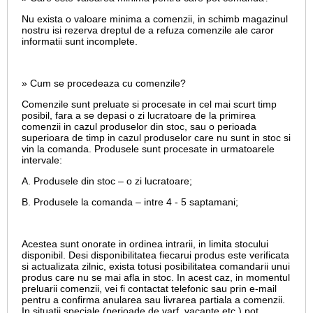
Nu exista o valoare minima a comenzii, in schimb magazinul
nostru isi rezerva dreptul de a refuza comenzile ale caror
informatii sunt incomplete.
» Cum se procedeaza cu comenzile?
Comenzile sunt preluate si procesate in cel mai scurt timp
posibil, fara a se depasi o zi lucratoare de la primirea
comenzii in cazul produselor din stoc, sau o perioada
superioara de timp in cazul produselor care nu sunt in stoc si
vin la comanda. Produsele sunt procesate in urmatoarele
intervale:
A. Produsele din stoc – o zi lucratoare;
B. Produsele la comanda – intre 4 - 5 saptamani;
Acestea sunt onorate in ordinea intrarii, in limita stocului
disponibil. Desi disponibilitatea fiecarui produs este verificata
si actualizata zilnic, exista totusi posibilitatea comandarii unui
produs care nu se mai afla in stoc. In acest caz, in momentul
preluarii comenzii, vei fi contactat telefonic sau prin e-mail
pentru a confirma anularea sau livrarea partiala a comenzii.
In situatii speciale (perioade de varf, vacante etc.) pot