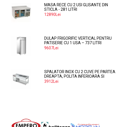
MASA RECE CU 2 USI GLISANTE DIN
STICLA - 281 LITRI
12890Lei
DULAP FRIGORIFIC VERTICAL PENTRU
PATISERIE CU 1 USA – 737 LITRI
9607Lei
SPALATOR INOX CU 2 CUVE PE PARTEA
DREAPTA, POLITA INFERIOARA SI
SPATIU MASINA SPALAT 160*70*85
3912Lei