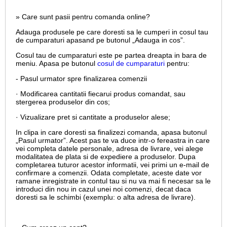
» Care sunt pasii pentru comanda online?
Adauga produsele pe care doresti sa le cumperi in cosul tau
de cumparaturi apasand pe butonul „Adauga in cos”.
Cosul tau de cumparaturi este pe partea dreapta in bara de
meniu. Apasa pe butonul
cosul de cumparaturi
pentru:
- Pasul urmator spre finalizarea comenzii
· Modificarea cantitatii fiecarui produs comandat, sau
stergerea produselor din cos;
· Vizualizare pret si cantitate a produselor alese;
In clipa in care doresti sa finalizezi comanda, apasa butonul
„Pasul urmator”. Acest pas te va duce intr-o fereastra in care
vei completa datele personale, adresa de livrare, vei alege
modalitatea de plata si de expediere a produselor. Dupa
completarea tuturor acestor informatii, vei primi un e-mail de
confirmare a comenzii. Odata completate, aceste date vor
ramane inregistrate in contul tau si nu va mai fi necesar sa le
introduci din nou in cazul unei noi comenzi, decat daca
doresti sa le schimbi (exemplu: o alta adresa de livrare).