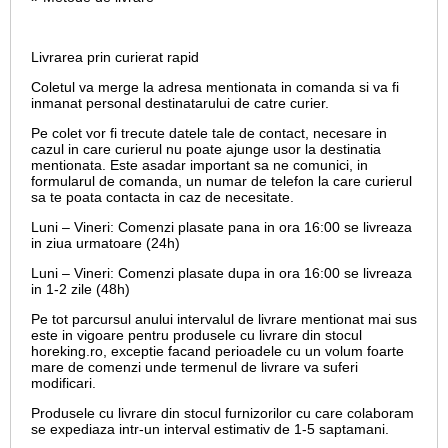
Livrarea prin curierat rapid
Coletul va merge la adresa mentionata in comanda si va fi
inmanat personal destinatarului de catre curier.
Pe colet vor fi trecute datele tale de contact, necesare in
cazul in care curierul nu poate ajunge usor la destinatia
mentionata. Este asadar important sa ne comunici, in
formularul de comanda, un numar de telefon la care curierul
sa te poata contacta in caz de necesitate.
Luni – Vineri: Comenzi plasate pana in ora 16:00 se livreaza
in ziua urmatoare (24h)
Luni – Vineri: Comenzi plasate dupa in ora 16:00 se livreaza
in 1-2 zile (48h)
Pe tot parcursul anului intervalul de livrare mentionat mai sus
este in vigoare pentru produsele cu livrare din stocul
horeking.ro, exceptie facand perioadele cu un volum foarte
mare de comenzi unde termenul de livrare va suferi
modificari.
Produsele cu livrare din stocul furnizorilor cu care colaboram
se expediaza intr-un interval estimativ de 1-5 saptamani.