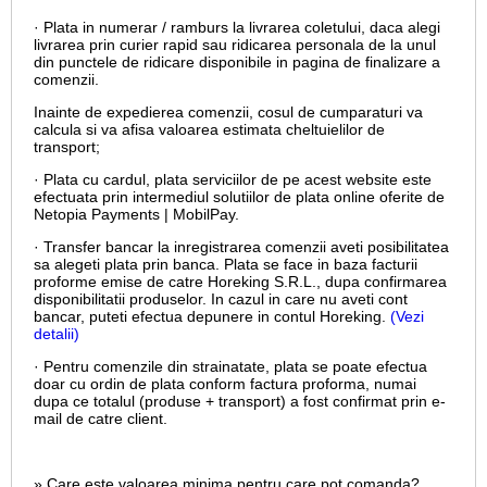
· Plata in numerar / ramburs la livrarea coletului, daca alegi
livrarea prin curier rapid sau ridicarea personala de la unul
din punctele de ridicare disponibile in pagina de finalizare a
comenzii.
Inainte de expedierea comenzii, cosul de cumparaturi va
calcula si va afisa valoarea estimata cheltuielilor de
transport;
· Plata cu cardul,
plata serviciilor de pe acest website este
efectuata prin intermediul solutiilor de plata online oferite de
Netopia Payments | MobilPay.
· Transfer bancar la inregistrarea comenzii aveti posibilitatea
sa alegeti plata prin banca. Plata se face in baza facturii
proforme emise de catre Horeking S.R.L., dupa confirmarea
disponibilitatii produselor. In cazul in care nu aveti cont
bancar, puteti efectua depunere in contul Horeking.
(Vezi
detalii)
· Pentru comenzile din strainatate, plata se poate efectua
doar cu ordin de plata conform factura proforma, numai
dupa ce totalul (produse + transport) a fost confirmat prin e-
mail de catre client.
» Care este valoarea minima pentru care pot comanda?