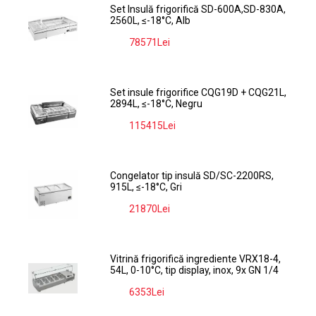
Set Insulă frigorifică SD-600A,SD-830A,
2560L, ≤-18°C, Alb
78571Lei
-9%
Set insule frigorifice CQG19D + CQG21L,
2894L, ≤-18°C, Negru
115415Lei
-9%
Congelator tip insulă SD/SC-2200RS,
915L, ≤-18°C, Gri
21870Lei
-9%
Vitrină frigorifică ingrediente VRX18-4,
54L, 0-10°C, tip display, inox, 9x GN 1/4
6353Lei
-9%