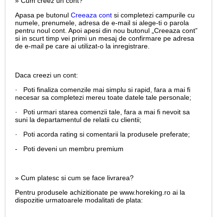
» Cum creez un cont?
Apasa pe butonul
Creeaza cont
si completezi campurile cu
numele, prenumele, adresa de e-mail si alege-ti o parola
pentru noul cont. Apoi apesi din nou butonul „Creeaza cont”
si in scurt timp vei primi un mesaj de confirmare pe adresa
de e-mail pe care ai utilizat-o la inregistrare.
Daca creezi un cont:
· Poti finaliza comenzile mai simplu si rapid, fara a mai fi
necesar sa completezi mereu toate datele tale personale;
· Poti urmari starea comenzii tale, fara a mai fi nevoit sa
suni la departamentul de relatii cu clientii;
· Poti acorda rating si comentarii la produsele preferate;
- Poti deveni un membru premium
» Cum platesc si cum se face livrarea?
Pentru produsele achizitionate pe www.horeking.ro ai la
dispozitie urmatoarele modalitati de plata: