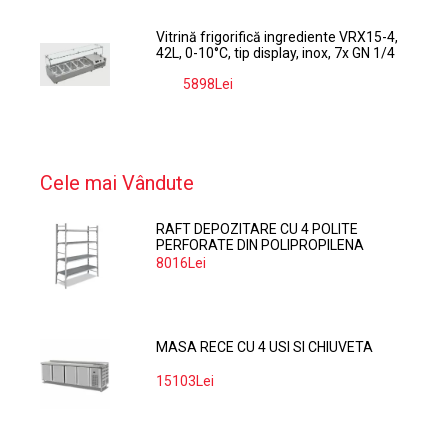
Vitrină frigorifică ingrediente VRX15-4,
42L, 0-10°C, tip display, inox, 7x GN 1/4
5898Lei
-9%
Cele mai Vândute
RAFT DEPOZITARE CU 4 POLITE
PERFORATE DIN POLIPROPILENA
374*60 CM
8016Lei
MASA RECE CU 4 USI SI CHIUVETA
15103Lei