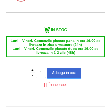
Telefon*
Email*
IN STOC
Luni – Vineri: Comenzile plasate pana in ora 16:00 se
livreaza in ziua urmatoare (24h)
Luni – Vineri: Comenzile plasate dupa ora 16:00 se
livreaza in 1-2 zile (48h)
+
-
Îmi doresc