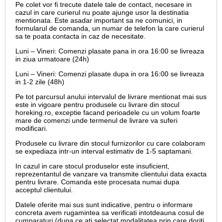
Pe colet vor fi trecute datele tale de contact, necesare in
cazul in care curierul nu poate ajunge usor la destinatia
mentionata. Este asadar important sa ne comunici, in
formularul de comanda, un numar de telefon la care curierul
sa te poata contacta in caz de necesitate.
Luni – Vineri: Comenzi plasate pana in ora 16:00 se livreaza
in ziua urmatoare (24h)
Luni – Vineri: Comenzi plasate dupa in ora 16:00 se livreaza
in 1-2 zile (48h)
Pe tot parcursul anului intervalul de livrare mentionat mai sus
este in vigoare pentru produsele cu livrare din stocul
horeking.ro, exceptie facand perioadele cu un volum foarte
mare de comenzi unde termenul de livrare va suferi
modificari.
Produsele cu livrare din stocul furnizorilor cu care colaboram
se expediaza intr-un interval estimativ de 1-5 saptamani.
In cazul in care stocul produselor este insuficient,
reprezentantul de vanzare va transmite clientului data exacta
pentru livrare. Comanda este procesata numai dupa
acceptul clientului.
Datele oferite mai sus sunt indicative, pentru o informare
concreta avem rugamintea sa verificati intotdeauna cosul de
cumparaturi (dupa ce ati selectat modalitatea prin care doriti