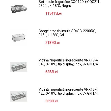
Set insule frigorifice CQG19D + CQG21L,
2894L, ≤-18°C, Negru
115415Lei
-9%
Congelator tip insulă SD/SC-2200RS,
915L, ≤-18°C, Gri
21870Lei
-9%
Vitrină frigorifică ingrediente VRX18-4,
54L, 0-10°C, tip display, inox, 9x GN 1/4
6353Lei
-9%
Vitrină frigorifică ingrediente VRX15-4,
42L, 0-10°C, tip display, inox, 7x GN 1/4
5898Lei
-9%