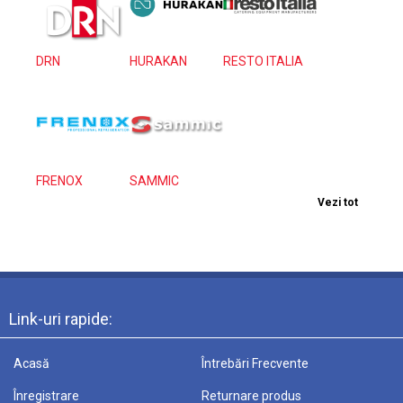
DRN
HURAKAN
RESTO ITALIA
FRENOX
SAMMIC
Vezi tot
Link-uri rapide:
Acasă
Întrebări Frecvente
Înregistrare
Returnare produs