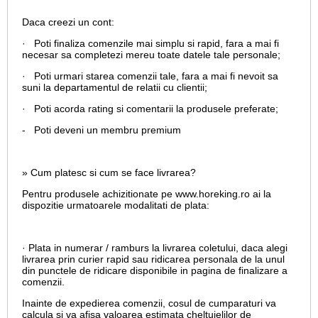
Daca creezi un cont:
· Poti finaliza comenzile mai simplu si rapid, fara a mai fi
necesar sa completezi mereu toate datele tale personale;
· Poti urmari starea comenzii tale, fara a mai fi nevoit sa
suni la departamentul de relatii cu clientii;
· Poti acorda rating si comentarii la produsele preferate;
- Poti deveni un membru premium
» Cum platesc si cum se face livrarea?
Pentru produsele achizitionate pe www.horeking.ro ai la
dispozitie urmatoarele modalitati de plata:
· Plata in numerar / ramburs la livrarea coletului, daca alegi
livrarea prin curier rapid sau ridicarea personala de la unul
din punctele de ridicare disponibile in pagina de finalizare a
comenzii.
Inainte de expedierea comenzii, cosul de cumparaturi va
calcula si va afisa valoarea estimata cheltuielilor de