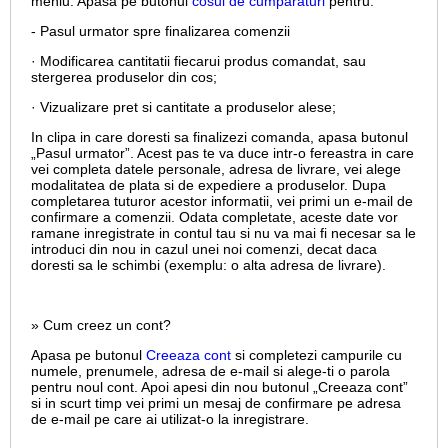
meniu. Apasa pe butonul
cosul de cumparaturi
pentru:
- Pasul urmator spre finalizarea comenzii
· Modificarea cantitatii fiecarui produs comandat, sau
stergerea produselor din cos;
· Vizualizare pret si cantitate a produselor alese;
In clipa in care doresti sa finalizezi comanda, apasa butonul
„Pasul urmator”. Acest pas te va duce intr-o fereastra in care
vei completa datele personale, adresa de livrare, vei alege
modalitatea de plata si de expediere a produselor. Dupa
completarea tuturor acestor informatii, vei primi un e-mail de
confirmare a comenzii. Odata completate, aceste date vor
ramane inregistrate in contul tau si nu va mai fi necesar sa le
introduci din nou in cazul unei noi comenzi, decat daca
doresti sa le schimbi (exemplu: o alta adresa de livrare).
» Cum creez un cont?
Apasa pe butonul
Creeaza cont
si completezi campurile cu
numele, prenumele, adresa de e-mail si alege-ti o parola
pentru noul cont. Apoi apesi din nou butonul „Creeaza cont”
si in scurt timp vei primi un mesaj de confirmare pe adresa
de e-mail pe care ai utilizat-o la inregistrare.