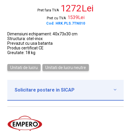
1272Lei
Pret fara TVA
1539Lei
Pret cu TVA
Cod:
HRK.PLS.7TN010
Dimensiuni echipament: 40x73x30 cm
Structura: otel-inox
Prevazut cu usa batanta
Produs certificat CE
Greutate: 18 kg
Unitati de lucru
Unitati de lucru neutre
Solicitare postare in SICAP

Institutie*
Nume contact*