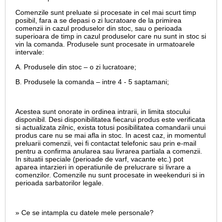
Comenzile sunt preluate si procesate in cel mai scurt timp
posibil, fara a se depasi o zi lucratoare de la primirea
comenzii in cazul produselor din stoc, sau o perioada
superioara de timp in cazul produselor care nu sunt in stoc si
vin la comanda. Produsele sunt procesate in urmatoarele
intervale:
A. Produsele din stoc – o zi lucratoare;
B. Produsele la comanda – intre 4 - 5 saptamani;
Acestea sunt onorate in ordinea intrarii, in limita stocului
disponibil. Desi disponibilitatea fiecarui produs este verificata
si actualizata zilnic, exista totusi posibilitatea comandarii unui
produs care nu se mai afla in stoc. In acest caz, in momentul
preluarii comenzii, vei fi contactat telefonic sau prin e-mail
pentru a confirma anularea sau livrarea partiala a comenzii.
In situatii speciale (perioade de varf, vacante etc.) pot
aparea intarzieri in operatiunile de prelucrare si livrare a
comenzilor. Comenzile nu sunt procesate in weekenduri si in
perioada sarbatorilor legale.
» Ce se intampla cu datele mele personale?