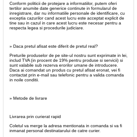
Conform politicii de protejare a informatiilor, putem oferi
tertilor anumite date generice continute in formularul de
inregistrare, dar nu informatiile personale de identificare, cu
exceptia cazurilor cand acest lucru este acceptat explicit de
tine sau in cazul in care acest lucru este necesar pentru a
respecta legea si procedurile judiciare.
» Daca pretul afisat este diferit de pretul real?
Preturile produselor de pe site-ul nostru sunt exprimate in lei,
includ TVA (in procent de 19% pentru produse si servicii) si
sunt valabile sub rezerva erorilor umane de introducere.
Daca ai comandat un produs cu pretul afisat eronat, vei fi
contactat prin e-mail sau telefonic pentru a valida comanda
in noile conditii.
» Metode de livrare
Livrarea prin curierat rapid
Coletul va merge la adresa mentionata in comanda si va fi
inmanat personal destinatarului de catre curier.