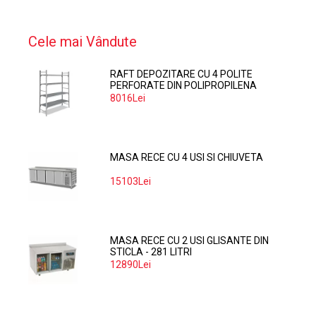
Cele mai Vândute
RAFT DEPOZITARE CU 4 POLITE
PERFORATE DIN POLIPROPILENA
374*60 CM
8016Lei
MASA RECE CU 4 USI SI CHIUVETA
15103Lei
MASA RECE CU 2 USI GLISANTE DIN
STICLA - 281 LITRI
12890Lei