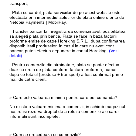
transport;
· Plata cu cardul,
plata serviciilor de pe acest website este
efectuata prin intermediul solutiilor de plata online oferite de
Netopia Payments | MobilPay.
· Transfer bancar la inregistrarea comenzii aveti posibilitatea
sa alegeti plata prin banca. Plata se face in baza facturii
proforme emise de catre Horeking S.R.L., dupa confirmarea
disponibilitatii produselor. In cazul in care nu aveti cont
bancar, puteti efectua depunere in contul Horeking.
(Vezi
detalii)
· Pentru comenzile din strainatate, plata se poate efectua
doar cu ordin de plata conform factura proforma, numai
dupa ce totalul (produse + transport) a fost confirmat prin e-
mail de catre client.
» Care este valoarea minima pentru care pot comanda?
Nu exista o valoare minima a comenzii, in schimb magazinul
nostru isi rezerva dreptul de a refuza comenzile ale caror
informatii sunt incomplete.
» Cum se procedeaza cu comenzile?