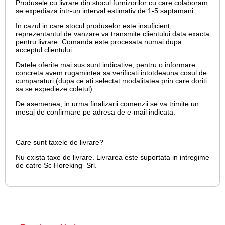
Produsele cu livrare din stocul furnizorilor cu care colaboram
se expediaza intr-un interval estimativ de 1-5 saptamani.
In cazul in care stocul produselor este insuficient,
reprezentantul de vanzare va transmite clientului data exacta
pentru livrare. Comanda este procesata numai dupa
acceptul clientului.
Datele oferite mai sus sunt indicative, pentru o informare
concreta avem rugamintea sa verificati intotdeauna cosul de
cumparaturi (dupa ce ati selectat modalitatea prin care doriti
sa se expedieze coletul).
De asemenea, in urma finalizarii comenzii se va trimite un
mesaj de confirmare pe adresa de e-mail
indicata.
Care sunt taxele de livrare?
Nu exista taxe de livrare. Livrarea este suportata in intregime
de catre Sc Horeking Srl.