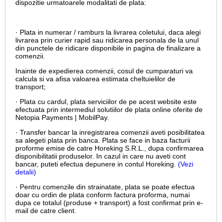
dispozitie urmatoarele modalitati de plata:
· Plata in numerar / ramburs la livrarea coletului, daca alegi
livrarea prin curier rapid sau ridicarea personala de la unul
din punctele de ridicare disponibile in pagina de finalizare a
comenzii.
Inainte de expedierea comenzii, cosul de cumparaturi va
calcula si va afisa valoarea estimata cheltuielilor de
transport;
· Plata cu cardul,
plata serviciilor de pe acest website este
efectuata prin intermediul solutiilor de plata online oferite de
Netopia Payments | MobilPay.
· Transfer bancar la inregistrarea comenzii aveti posibilitatea
sa alegeti plata prin banca. Plata se face in baza facturii
proforme emise de catre Horeking S.R.L., dupa confirmarea
disponibilitatii produselor. In cazul in care nu aveti cont
bancar, puteti efectua depunere in contul Horeking.
(Vezi
detalii)
· Pentru comenzile din strainatate, plata se poate efectua
doar cu ordin de plata conform factura proforma, numai
dupa ce totalul (produse + transport) a fost confirmat prin e-
mail de catre client.