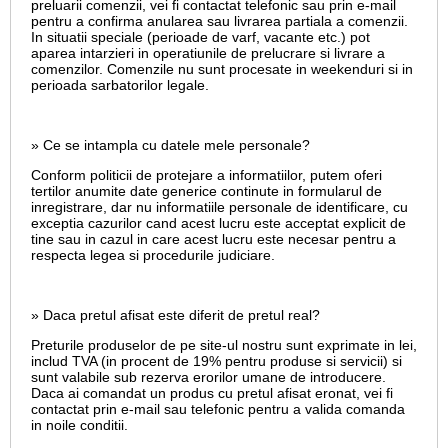
preluarii comenzii, vei fi contactat telefonic sau prin e-mail
pentru a confirma anularea sau livrarea partiala a comenzii.
In situatii speciale (perioade de varf, vacante etc.) pot
aparea intarzieri in operatiunile de prelucrare si livrare a
comenzilor. Comenzile nu sunt procesate in weekenduri si in
perioada sarbatorilor legale.
» Ce se intampla cu datele mele personale?
Conform politicii de protejare a informatiilor, putem oferi
tertilor anumite date generice continute in formularul de
inregistrare, dar nu informatiile personale de identificare, cu
exceptia cazurilor cand acest lucru este acceptat explicit de
tine sau in cazul in care acest lucru este necesar pentru a
respecta legea si procedurile judiciare.
» Daca pretul afisat este diferit de pretul real?
Preturile produselor de pe site-ul nostru sunt exprimate in lei,
includ TVA (in procent de 19% pentru produse si servicii) si
sunt valabile sub rezerva erorilor umane de introducere.
Daca ai comandat un produs cu pretul afisat eronat, vei fi
contactat prin e-mail sau telefonic pentru a valida comanda
in noile conditii.