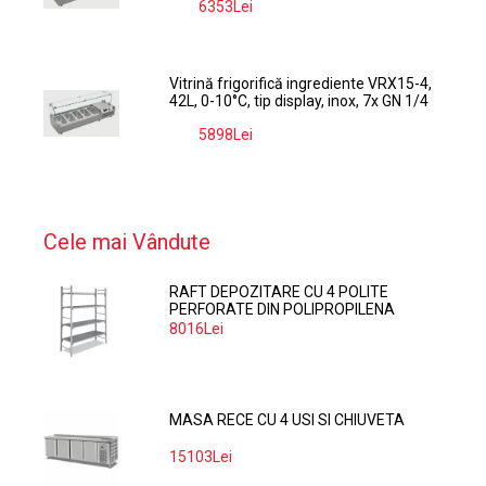
6353Lei
-9%
Vitrină frigorifică ingrediente VRX15-4,
42L, 0-10°C, tip display, inox, 7x GN 1/4
5898Lei
-9%
Cele mai Vândute
RAFT DEPOZITARE CU 4 POLITE
PERFORATE DIN POLIPROPILENA
374*60 CM
8016Lei
MASA RECE CU 4 USI SI CHIUVETA
15103Lei