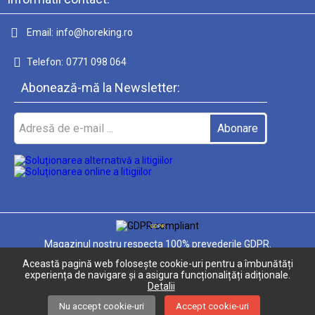
Email:
info@horeking.ro
Telefon:
0771 098 064
Abonează-mă la Newsletter:
GDPR
Magazinul nostru respecta 100% prevederile GDPR.
Această pagină web folosește cookie-uri pentru a îmbunătăți
Informatiile mele personale
experiența de navigare și a asigura funcționalițăți adiționale.
Detalii
Nu accept cookie-uri
Accept cookie-uri
Solutie comert electronic Seliton