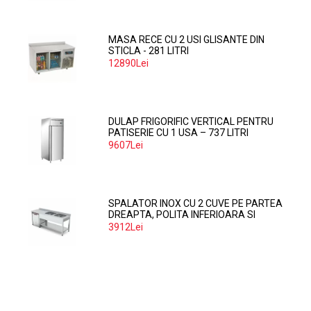
MASA RECE CU 2 USI GLISANTE DIN
STICLA - 281 LITRI
12890Lei
DULAP FRIGORIFIC VERTICAL PENTRU
PATISERIE CU 1 USA – 737 LITRI
9607Lei
SPALATOR INOX CU 2 CUVE PE PARTEA
DREAPTA, POLITA INFERIOARA SI
SPATIU MASINA SPALAT 160*70*85
3912Lei