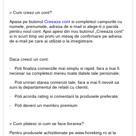
» Cum creez un cont?
Apasa pe butonul
Creeaza cont
si completezi campurile cu
numele, prenumele, adresa de e-mail si alege-ti o parola
pentru noul cont. Apoi apesi din nou butonul „Creeaza cont”
si in scurt timp vei primi un mesaj de confirmare pe adresa
de e-mail pe care ai utilizat-o la inregistrare.
Daca creezi un cont:
· Poti finaliza comenzile mai simplu si rapid, fara a mai fi
necesar sa completezi mereu toate datele tale personale;
· Poti urmari starea comenzii tale, fara a mai fi nevoit sa
suni la departamentul de relatii cu clientii;
· Poti acorda rating si comentarii la produsele preferate;
- Poti deveni un membru premium
» Cum platesc si cum se face livrarea?
Pentru produsele achizitionate pe www.horeking.ro ai la