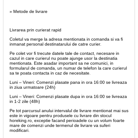
» Metode de livrare
Livrarea prin curierat rapid
Coletul va merge la adresa mentionata in comanda si va fi
inmanat personal destinatarului de catre curier.
Pe colet vor fi trecute datele tale de contact, necesare in
cazul in care curierul nu poate ajunge usor la destinatia
mentionata. Este asadar important sa ne comunici, in
formularul de comanda, un numar de telefon la care curierul
sa te poata contacta in caz de necesitate.
Luni – Vineri: Comenzi plasate pana in ora 16:00 se livreaza
in ziua urmatoare (24h)
Luni – Vineri: Comenzi plasate dupa in ora 16:00 se livreaza
in 1-2 zile (48h)
Pe tot parcursul anului intervalul de livrare mentionat mai sus
este in vigoare pentru produsele cu livrare din stocul
horeking.ro, exceptie facand perioadele cu un volum foarte
mare de comenzi unde termenul de livrare va suferi
modificari.