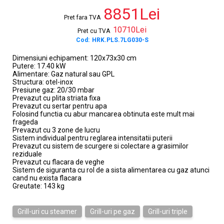
8851Lei
Pret fara TVA
10710Lei
Pret cu TVA
Cod:
HRK.PLS.7LG030-S
Dimensiuni echipament: 120x73x30 cm
Putere: 17.40 kW
Alimentare: Gaz natural sau GPL
Structura: otel-inox
Presiune gaz: 20/30 mbar
Prevazut cu plita striata fixa
Prevazut cu sertar pentru apa
Folosind functia cu abur mancarea obtinuta este mult mai
frageda
Prevazut cu 3 zone de lucru
Sistem individual pentru reglarea intensitatii puterii
Prevazut cu sistem de scurgere si colectare a grasimilor
reziduale
Prevazut cu flacara de veghe
Sistem de siguranta cu rol de a sista alimentarea cu gaz atunci
cand nu exista flacara
Greutate: 143 kg
Grill-uri cu steamer
Grill-uri pe gaz
Grill-uri triple