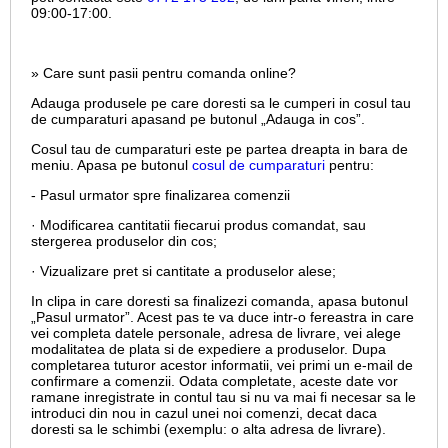
09:00-17:00.
» Care sunt pasii pentru comanda online?
Adauga produsele pe care doresti sa le cumperi in cosul tau
de cumparaturi apasand pe butonul „Adauga in cos”.
Cosul tau de cumparaturi este pe partea dreapta in bara de
meniu. Apasa pe butonul
cosul de cumparaturi
pentru:
- Pasul urmator spre finalizarea comenzii
· Modificarea cantitatii fiecarui produs comandat, sau
stergerea produselor din cos;
· Vizualizare pret si cantitate a produselor alese;
In clipa in care doresti sa finalizezi comanda, apasa butonul
„Pasul urmator”. Acest pas te va duce intr-o fereastra in care
vei completa datele personale, adresa de livrare, vei alege
modalitatea de plata si de expediere a produselor. Dupa
completarea tuturor acestor informatii, vei primi un e-mail de
confirmare a comenzii. Odata completate, aceste date vor
ramane inregistrate in contul tau si nu va mai fi necesar sa le
introduci din nou in cazul unei noi comenzi, decat daca
doresti sa le schimbi (exemplu: o alta adresa de livrare).