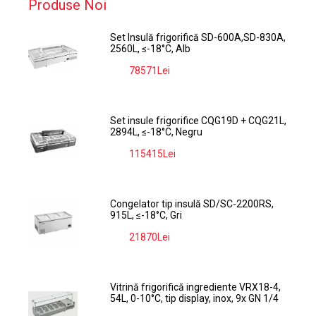
Produse Noi
Set Insulă frigorifică SD-600A,SD-830A,
2560L, ≤-18°C, Alb
78571Lei
-9%
Set insule frigorifice CQG19D + CQG21L,
2894L, ≤-18°C, Negru
115415Lei
-9%
Congelator tip insulă SD/SC-2200RS,
915L, ≤-18°C, Gri
21870Lei
-9%
Vitrină frigorifică ingrediente VRX18-4,
54L, 0-10°C, tip display, inox, 9x GN 1/4