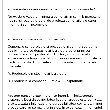
» Care este valoarea minima pentru care pot comanda?
Nu exista o valoare minima a comenzii, in schimb magazinul
nostru isi rezerva dreptul de a refuza comenzile ale caror
informatii sunt incomplete.
» Cum se procedeaza cu comenzile?
Comenzile sunt preluate si procesate in cel mai scurt timp
posibil, fara a se depasi o zi lucratoare de la primirea
comenzii in cazul produselor din stoc, sau o perioada
superioara de timp in cazul produselor care nu sunt in stoc si
vin la comanda. Produsele sunt procesate in urmatoarele
intervale:
A. Produsele din stoc – o zi lucratoare;
B. Produsele la comanda – intre 4 - 5 saptamani;
Acestea sunt onorate in ordinea intrarii, in limita stocului
disponibil. Desi disponibilitatea fiecarui produs este verificata
si actualizata zilnic, exista totusi posibilitatea comandarii unui
produs care nu se mai afla in stoc. In acest caz, in momentul