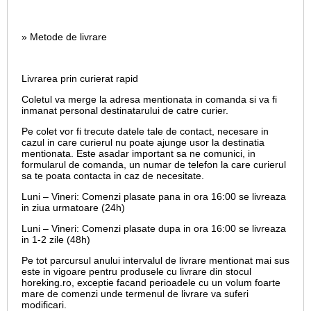
» Metode de livrare
Livrarea prin curierat rapid
Coletul va merge la adresa mentionata in comanda si va fi
inmanat personal destinatarului de catre curier.
Pe colet vor fi trecute datele tale de contact, necesare in
cazul in care curierul nu poate ajunge usor la destinatia
mentionata. Este asadar important sa ne comunici, in
formularul de comanda, un numar de telefon la care curierul
sa te poata contacta in caz de necesitate.
Luni – Vineri: Comenzi plasate pana in ora 16:00 se livreaza
in ziua urmatoare (24h)
Luni – Vineri: Comenzi plasate dupa in ora 16:00 se livreaza
in 1-2 zile (48h)
Pe tot parcursul anului intervalul de livrare mentionat mai sus
este in vigoare pentru produsele cu livrare din stocul
horeking.ro, exceptie facand perioadele cu un volum foarte
mare de comenzi unde termenul de livrare va suferi
modificari.