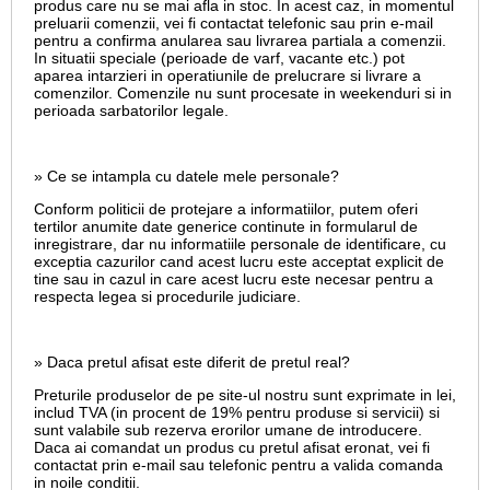
produs care nu se mai afla in stoc. In acest caz, in momentul
preluarii comenzii, vei fi contactat telefonic sau prin e-mail
pentru a confirma anularea sau livrarea partiala a comenzii.
In situatii speciale (perioade de varf, vacante etc.) pot
aparea intarzieri in operatiunile de prelucrare si livrare a
comenzilor. Comenzile nu sunt procesate in weekenduri si in
perioada sarbatorilor legale.
» Ce se intampla cu datele mele personale?
Conform politicii de protejare a informatiilor, putem oferi
tertilor anumite date generice continute in formularul de
inregistrare, dar nu informatiile personale de identificare, cu
exceptia cazurilor cand acest lucru este acceptat explicit de
tine sau in cazul in care acest lucru este necesar pentru a
respecta legea si procedurile judiciare.
» Daca pretul afisat este diferit de pretul real?
Preturile produselor de pe site-ul nostru sunt exprimate in lei,
includ TVA (in procent de 19% pentru produse si servicii) si
sunt valabile sub rezerva erorilor umane de introducere.
Daca ai comandat un produs cu pretul afisat eronat, vei fi
contactat prin e-mail sau telefonic pentru a valida comanda
in noile conditii.