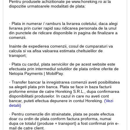
Pentru produsele achizitionate pe www.horeking.ro ai la
dispozitie urmatoarele modalitati de plata:
· Plata in numerar / ramburs la livrarea coletului, daca alegi
livrarea prin curier rapid sau ridicarea personala de la unul
din punctele de ridicare disponibile in pagina de finalizare a
comenzii.
Inainte de expedierea comenzii, cosul de cumparaturi va
calcula si va afisa valoarea estimata cheltuielilor de
transport;
· Plata cu cardul,
plata serviciilor de pe acest website este
efectuata prin intermediul solutiilor de plata online oferite de
Netopia Payments | MobilPay.
· Transfer bancar la inregistrarea comenzii aveti posibilitatea
sa alegeti plata prin banca. Plata se face in baza facturii
proforme emise de catre Horeking S.R.L., dupa confirmarea
disponibilitatii produselor. In cazul in care nu aveti cont
bancar, puteti efectua depunere in contul Horeking.
(Vezi
detalii)
· Pentru comenzile din strainatate, plata se poate efectua
doar cu ordin de plata conform factura proforma, numai
dupa ce totalul (produse + transport) a fost confirmat prin e-
mail de catre client.