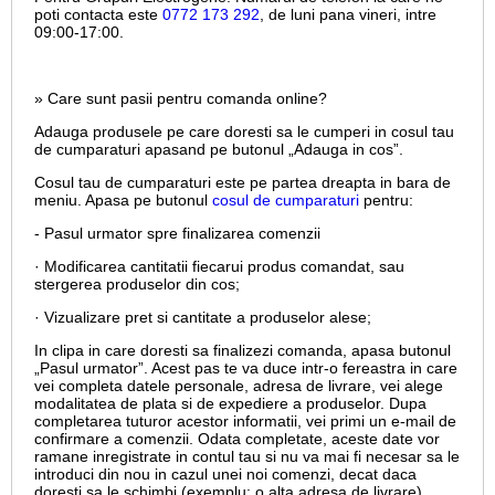
poti contacta este
0772 173 292
, de luni pana vineri, intre
09:00-17:00.
» Care sunt pasii pentru comanda online?
Adauga produsele pe care doresti sa le cumperi in cosul tau
de cumparaturi apasand pe butonul „Adauga in cos”.
Cosul tau de cumparaturi este pe partea dreapta in bara de
meniu. Apasa pe butonul
cosul de cumparaturi
pentru:
- Pasul urmator spre finalizarea comenzii
· Modificarea cantitatii fiecarui produs comandat, sau
stergerea produselor din cos;
· Vizualizare pret si cantitate a produselor alese;
In clipa in care doresti sa finalizezi comanda, apasa butonul
„Pasul urmator”. Acest pas te va duce intr-o fereastra in care
vei completa datele personale, adresa de livrare, vei alege
modalitatea de plata si de expediere a produselor. Dupa
completarea tuturor acestor informatii, vei primi un e-mail de
confirmare a comenzii. Odata completate, aceste date vor
ramane inregistrate in contul tau si nu va mai fi necesar sa le
introduci din nou in cazul unei noi comenzi, decat daca
doresti sa le schimbi (exemplu: o alta adresa de livrare).