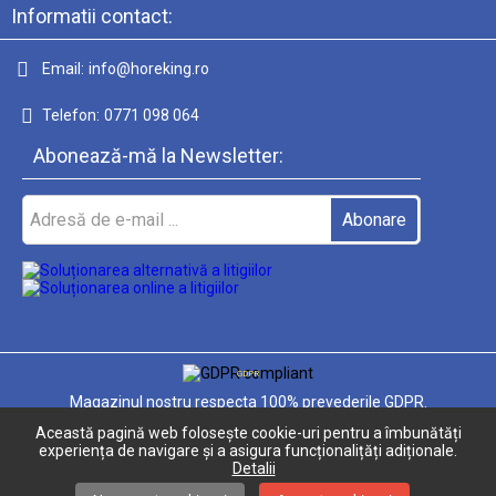
Informatii contact:
Email:
info@horeking.ro
Telefon:
0771 098 064
Abonează-mă la Newsletter:
GDPR
Magazinul nostru respecta 100% prevederile GDPR.
Această pagină web folosește cookie-uri pentru a îmbunătăți
Informatiile mele personale
experiența de navigare și a asigura funcționalițăți adiționale.
Detalii