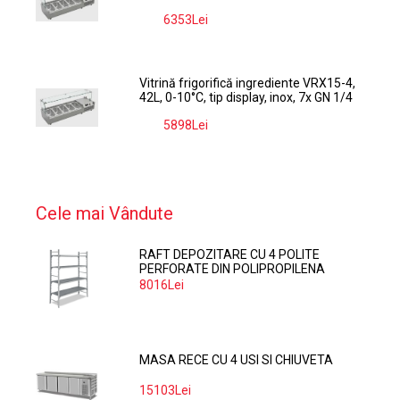
6353Lei
-9%
Vitrină frigorifică ingrediente VRX15-4,
42L, 0-10°C, tip display, inox, 7x GN 1/4
5898Lei
-9%
Cele mai Vândute
RAFT DEPOZITARE CU 4 POLITE
PERFORATE DIN POLIPROPILENA
374*60 CM
8016Lei
MASA RECE CU 4 USI SI CHIUVETA
15103Lei