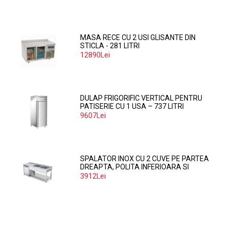
MASA RECE CU 2 USI GLISANTE DIN
STICLA - 281 LITRI
12890Lei
DULAP FRIGORIFIC VERTICAL PENTRU
PATISERIE CU 1 USA – 737 LITRI
9607Lei
SPALATOR INOX CU 2 CUVE PE PARTEA
DREAPTA, POLITA INFERIOARA SI
SPATIU MASINA SPALAT 160*70*85
3912Lei