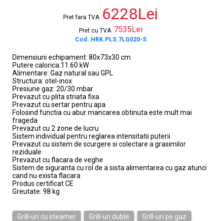
6228Lei
Pret fara TVA
7535Lei
Pret cu TVA
Cod:
HRK.PLS.7LG020-S
Dimensiuni echipament: 80x73x30 cm
Putere calorica:11.60 kW
Alimentare: Gaz natural sau GPL
Structura: otel-inox
Presiune gaz: 20/30 mbar
Prevazut cu plita striata fixa
Prevazut cu sertar pentru apa
Folosind functia cu abur mancarea obtinuta este mult mai
frageda
Prevazut cu 2 zone de lucru
Sistem individual pentru reglarea intensitatii puterii
Prevazut cu sistem de scurgere si colectare a grasimilor
reziduale
Prevazut cu flacara de veghe
Sistem de siguranta cu rol de a sista alimentarea cu gaz atunci
cand nu exista flacara
Produs certificat CE
Greutate: 98 kg
Grill-uri cu steamer
Grill-uri duble
Grill-uri pe gaz