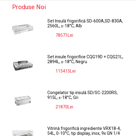
Produse Noi
Set Insulă frigorifică SD-600A,SD-830A,
2560L, ≤-18°C, Alb
78571Lei
-9%
Set insule frigorifice CQG19D + CQG21L,
2894L, ≤-18°C, Negru
115415Lei
-9%
Congelator tip insulă SD/SC-2200RS,
915L, ≤-18°C, Gri
21870Lei
-9%
Vitrină frigorifică ingrediente VRX18-4,
54L, 0-10°C, tip display, inox, 9x GN 1/4