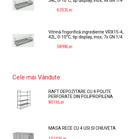
54L, 0-10°C, tip display, inox, 9x GN 1/4
6353Lei
-9%
Vitrină frigorifică ingrediente VRX15-4,
42L, 0-10°C, tip display, inox, 7x GN 1/4
5898Lei
-9%
Cele mai Vândute
RAFT DEPOZITARE CU 4 POLITE
PERFORATE DIN POLIPROPILENA
374*60 CM
8016Lei
MASA RECE CU 4 USI SI CHIUVETA
15103Lei