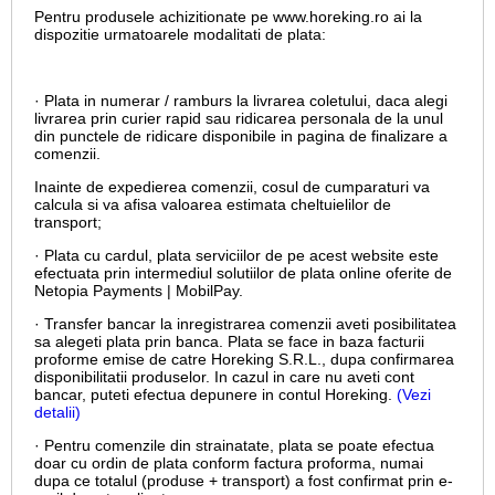
Pentru produsele achizitionate pe www.horeking.ro ai la
dispozitie urmatoarele modalitati de plata:
· Plata in numerar / ramburs la livrarea coletului, daca alegi
livrarea prin curier rapid sau ridicarea personala de la unul
din punctele de ridicare disponibile in pagina de finalizare a
comenzii.
Inainte de expedierea comenzii, cosul de cumparaturi va
calcula si va afisa valoarea estimata cheltuielilor de
transport;
· Plata cu cardul,
plata serviciilor de pe acest website este
efectuata prin intermediul solutiilor de plata online oferite de
Netopia Payments | MobilPay.
· Transfer bancar la inregistrarea comenzii aveti posibilitatea
sa alegeti plata prin banca. Plata se face in baza facturii
proforme emise de catre Horeking S.R.L., dupa confirmarea
disponibilitatii produselor. In cazul in care nu aveti cont
bancar, puteti efectua depunere in contul Horeking.
(Vezi
detalii)
· Pentru comenzile din strainatate, plata se poate efectua
doar cu ordin de plata conform factura proforma, numai
dupa ce totalul (produse + transport) a fost confirmat prin e-