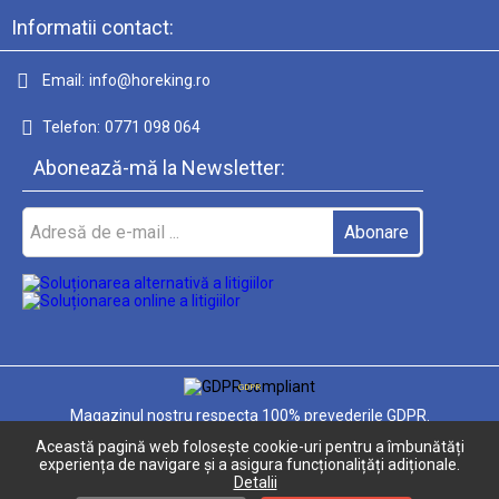
Informatii contact:
Email:
info@horeking.ro
Telefon:
0771 098 064
Abonează-mă la Newsletter:
GDPR
Magazinul nostru respecta 100% prevederile GDPR.
Această pagină web folosește cookie-uri pentru a îmbunătăți
Informatiile mele personale
experiența de navigare și a asigura funcționalițăți adiționale.
Detalii