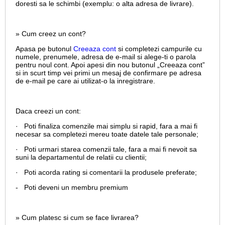
doresti sa le schimbi (exemplu: o alta adresa de livrare).
» Cum creez un cont?
Apasa pe butonul
Creeaza cont
si completezi campurile cu
numele, prenumele, adresa de e-mail si alege-ti o parola
pentru noul cont. Apoi apesi din nou butonul „Creeaza cont”
si in scurt timp vei primi un mesaj de confirmare pe adresa
de e-mail pe care ai utilizat-o la inregistrare.
Daca creezi un cont:
· Poti finaliza comenzile mai simplu si rapid, fara a mai fi
necesar sa completezi mereu toate datele tale personale;
· Poti urmari starea comenzii tale, fara a mai fi nevoit sa
suni la departamentul de relatii cu clientii;
· Poti acorda rating si comentarii la produsele preferate;
- Poti deveni un membru premium
» Cum platesc si cum se face livrarea?