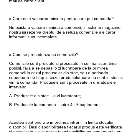
mail de catre client.
» Care este valoarea minima pentru care pot comanda?
Nu exista o valoare minima a comenzii, in schimb magazinul
nostru isi rezerva dreptul de a refuza comenzile ale caror
informatii sunt incomplete.
» Cum se procedeaza cu comenzile?
Comenzile sunt preluate si procesate in cel mai scurt timp
posibil, fara a se depasi o zi lucratoare de la primirea
comenzii in cazul produselor din stoc, sau o perioada
superioara de timp in cazul produselor care nu sunt in stoc si
vin la comanda. Produsele sunt procesate in urmatoarele
intervale:
A. Produsele din stoc – o zi lucratoare;
B. Produsele la comanda – intre 4 - 5 saptamani;
Acestea sunt onorate in ordinea intrarii, in limita stocului
disponibil. Desi disponibilitatea fiecarui produs este verificata
si actualizata zilnic, exista totusi posibilitatea comandarii unui