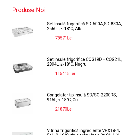
Produse Noi
Set Insulă frigorifică SD-600A,SD-830A,
2560L, ≤-18°C, Alb
78571Lei
-9%
Set insule frigorifice CQG19D + CQG21L,
2894L, ≤-18°C, Negru
115415Lei
-9%
Congelator tip insulă SD/SC-2200RS,
915L, ≤-18°C, Gri
21870Lei
-9%
Vitrină frigorifică ingrediente VRX18-4,