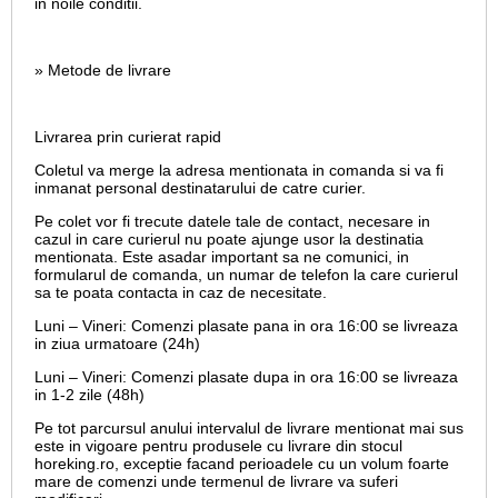
in noile conditii.
» Metode de livrare
Livrarea prin curierat rapid
Coletul va merge la adresa mentionata in comanda si va fi
inmanat personal destinatarului de catre curier.
Pe colet vor fi trecute datele tale de contact, necesare in
cazul in care curierul nu poate ajunge usor la destinatia
mentionata. Este asadar important sa ne comunici, in
formularul de comanda, un numar de telefon la care curierul
sa te poata contacta in caz de necesitate.
Luni – Vineri: Comenzi plasate pana in ora 16:00 se livreaza
in ziua urmatoare (24h)
Luni – Vineri: Comenzi plasate dupa in ora 16:00 se livreaza
in 1-2 zile (48h)
Pe tot parcursul anului intervalul de livrare mentionat mai sus
este in vigoare pentru produsele cu livrare din stocul
horeking.ro, exceptie facand perioadele cu un volum foarte
mare de comenzi unde termenul de livrare va suferi