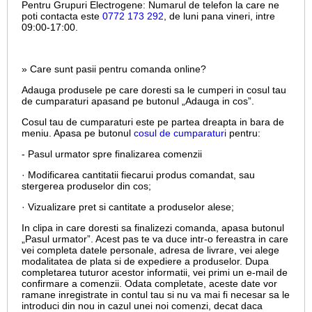
Pentru Grupuri Electrogene:
Numarul de telefon la care ne
poti contacta este
0772 173 292
, de luni pana vineri, intre
09:00-17:00.
» Care sunt pasii pentru comanda online?
Adauga produsele pe care doresti sa le cumperi in cosul tau
de cumparaturi apasand pe butonul „Adauga in cos”.
Cosul tau de cumparaturi este pe partea dreapta in bara de
meniu. Apasa pe butonul
cosul de cumparaturi
pentru:
- Pasul urmator spre finalizarea comenzii
· Modificarea cantitatii fiecarui produs comandat, sau
stergerea produselor din cos;
· Vizualizare pret si cantitate a produselor alese;
In clipa in care doresti sa finalizezi comanda, apasa butonul
„Pasul urmator”. Acest pas te va duce intr-o fereastra in care
vei completa datele personale, adresa de livrare, vei alege
modalitatea de plata si de expediere a produselor. Dupa
completarea tuturor acestor informatii, vei primi un e-mail de
confirmare a comenzii. Odata completate, aceste date vor
ramane inregistrate in contul tau si nu va mai fi necesar sa le
introduci din nou in cazul unei noi comenzi, decat daca