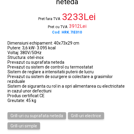
neteda
3233Lei
Pret fara TVA
3912Lei
Pret cu TVA
Cod:
HRK.7IE010
Dimensiuni echipament: 40x73x29 cm
Putere: 3,6 kW- 3.095 kcal
Voltaj: 380V/50Hz
Structura: otel-inox
Prevazut cu suprafata neteda
Prevazut cu sistem de control cu termostatat
Sistem de reglare a intensitatii puterii de lucru
Prevazut cu sistem de scurgere si colectare a grasimilor
reziduale
Sistem de siguranta cu rol in a opri alimentarea cu electricitate
in cazul unor defectiuni
Produs certificat CE
Greutate: 45 kg
Grill-uri cu suprafata neteda
Grill-uri electrice
Grill-uri simple