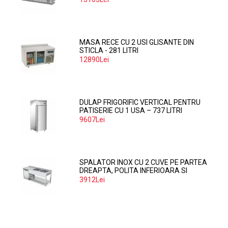
MASA RECE CU 2 USI GLISANTE DIN
STICLA - 281 LITRI
12890Lei
DULAP FRIGORIFIC VERTICAL PENTRU
PATISERIE CU 1 USA – 737 LITRI
9607Lei
SPALATOR INOX CU 2 CUVE PE PARTEA
DREAPTA, POLITA INFERIOARA SI
SPATIU MASINA SPALAT 160*70*85
3912Lei