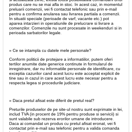
produs care nu se mai afla in stoc. In acest caz, in momentul
preluarii comenzii, vei fi contactat telefonic sau prin e-mail
pentru a confirma anularea sau livrarea partiala a comenzii.
In situatii speciale (perioade de varf, vacante etc.) pot
aparea intarzieri in operatiunile de prelucrare si livrare a
comenzilor. Comenzile nu sunt procesate in weekenduri si in
perioada sarbatorilor legale.
» Ce se intampla cu datele mele personale?
Conform politicii de protejare a informatiilor, putem oferi
tertilor anumite date generice continute in formularul de
inregistrare, dar nu informatiile personale de identificare, cu
exceptia cazurilor cand acest lucru este acceptat explicit de
tine sau in cazul in care acest lucru este necesar pentru a
respecta legea si procedurile judiciare.
» Daca pretul afisat este diferit de pretul real?
Preturile produselor de pe site-ul nostru sunt exprimate in lei,
includ TVA (in procent de 19% pentru produse si servicii) si
sunt valabile sub rezerva erorilor umane de introducere.
Daca ai comandat un produs cu pretul afisat eronat, vei fi
contactat prin e-mail sau telefonic pentru a valida comanda