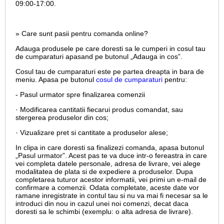
09:00-17:00.
» Care sunt pasii pentru comanda online?
Adauga produsele pe care doresti sa le cumperi in cosul tau
de cumparaturi apasand pe butonul „Adauga in cos”.
Cosul tau de cumparaturi este pe partea dreapta in bara de
meniu. Apasa pe butonul
cosul de cumparaturi
pentru:
- Pasul urmator spre finalizarea comenzii
· Modificarea cantitatii fiecarui produs comandat, sau
stergerea produselor din cos;
· Vizualizare pret si cantitate a produselor alese;
In clipa in care doresti sa finalizezi comanda, apasa butonul
„Pasul urmator”. Acest pas te va duce intr-o fereastra in care
vei completa datele personale, adresa de livrare, vei alege
modalitatea de plata si de expediere a produselor. Dupa
completarea tuturor acestor informatii, vei primi un e-mail de
confirmare a comenzii. Odata completate, aceste date vor
ramane inregistrate in contul tau si nu va mai fi necesar sa le
introduci din nou in cazul unei noi comenzi, decat daca
doresti sa le schimbi (exemplu: o alta adresa de livrare).