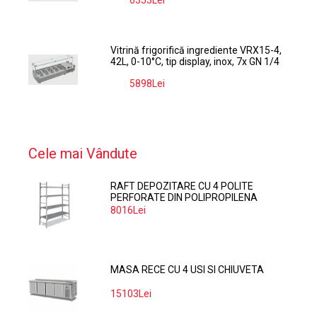
6353Lei
-9%
Vitrină frigorifică ingrediente VRX15-4,
42L, 0-10°C, tip display, inox, 7x GN 1/4
5898Lei
-9%
Cele mai Vândute
RAFT DEPOZITARE CU 4 POLITE
PERFORATE DIN POLIPROPILENA
374*60 CM
8016Lei
MASA RECE CU 4 USI SI CHIUVETA
15103Lei