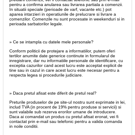
pentru a confirma anularea sau livrarea partiala a comenzii.
In situatii speciale (perioade de varf, vacante etc.) pot
aparea intarzieri in operatiunile de prelucrare si livrare a
comenzilor. Comenzile nu sunt procesate in weekenduri si in
perioada sarbatorilor legale.
» Ce se intampla cu datele mele personale?
Conform politicii de protejare a informatiilor, putem oferi
tertilor anumite date generice continute in formularul de
inregistrare, dar nu informatiile personale de identificare, cu
exceptia cazurilor cand acest lucru este acceptat explicit de
tine sau in cazul in care acest lucru este necesar pentru a
respecta legea si procedurile judiciare.
» Daca pretul afisat este diferit de pretul real?
Preturile produselor de pe site-ul nostru sunt exprimate in lei,
includ TVA (in procent de 19% pentru produse si servicii) si
sunt valabile sub rezerva erorilor umane de introducere.
Daca ai comandat un produs cu pretul afisat eronat, vei fi
contactat prin e-mail sau telefonic pentru a valida comanda
in noile conditii.