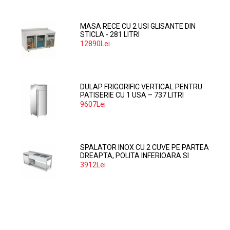
MASA RECE CU 2 USI GLISANTE DIN
STICLA - 281 LITRI
12890Lei
DULAP FRIGORIFIC VERTICAL PENTRU
PATISERIE CU 1 USA – 737 LITRI
9607Lei
SPALATOR INOX CU 2 CUVE PE PARTEA
DREAPTA, POLITA INFERIOARA SI
SPATIU MASINA SPALAT 160*70*85
3912Lei