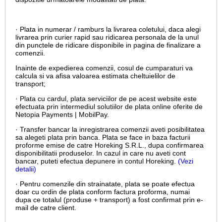
· Plata in numerar / ramburs la livrarea coletului, daca alegi
livrarea prin curier rapid sau ridicarea personala de la unul
din punctele de ridicare disponibile in pagina de finalizare a
comenzii.
Inainte de expedierea comenzii, cosul de cumparaturi va
calcula si va afisa valoarea estimata cheltuielilor de
transport;
· Plata cu cardul,
plata serviciilor de pe acest website este
efectuata prin intermediul solutiilor de plata online oferite de
Netopia Payments | MobilPay.
· Transfer bancar la inregistrarea comenzii aveti posibilitatea
sa alegeti plata prin banca. Plata se face in baza facturii
proforme emise de catre Horeking S.R.L., dupa confirmarea
disponibilitatii produselor. In cazul in care nu aveti cont
bancar, puteti efectua depunere in contul Horeking.
(Vezi
detalii)
· Pentru comenzile din strainatate, plata se poate efectua
doar cu ordin de plata conform factura proforma, numai
dupa ce totalul (produse + transport) a fost confirmat prin e-
mail de catre client.