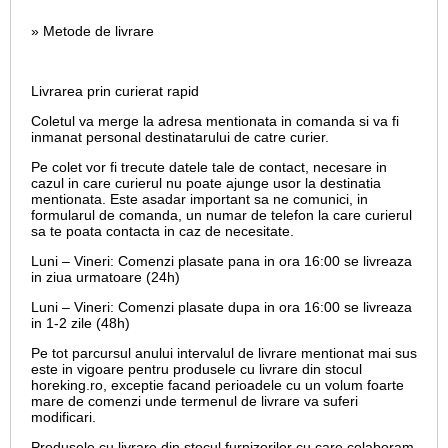
» Metode de livrare
Livrarea prin curierat rapid
Coletul va merge la adresa mentionata in comanda si va fi
inmanat personal destinatarului de catre curier.
Pe colet vor fi trecute datele tale de contact, necesare in
cazul in care curierul nu poate ajunge usor la destinatia
mentionata. Este asadar important sa ne comunici, in
formularul de comanda, un numar de telefon la care curierul
sa te poata contacta in caz de necesitate.
Luni – Vineri: Comenzi plasate pana in ora 16:00 se livreaza
in ziua urmatoare (24h)
Luni – Vineri: Comenzi plasate dupa in ora 16:00 se livreaza
in 1-2 zile (48h)
Pe tot parcursul anului intervalul de livrare mentionat mai sus
este in vigoare pentru produsele cu livrare din stocul
horeking.ro, exceptie facand perioadele cu un volum foarte
mare de comenzi unde termenul de livrare va suferi
modificari.
Produsele cu livrare din stocul furnizorilor cu care colaboram