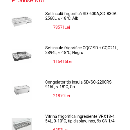
Produse Noi
Set Insulă frigorifică SD-600A,SD-830A,
2560L, ≤-18°C, Alb
78571Lei
-9%
Set insule frigorifice CQG19D + CQG21L,
2894L, ≤-18°C, Negru
115415Lei
-9%
Congelator tip insulă SD/SC-2200RS,
915L, ≤-18°C, Gri
21870Lei
-9%
Vitrină frigorifică ingrediente VRX18-4,
54L, 0-10°C, tip display, inox, 9x GN 1/4