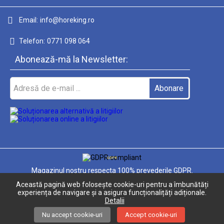
Email:
info@horeking.ro
Telefon:
0771 098 064
Abonează-mă la Newsletter:
GDPR
Magazinul nostru respecta 100% prevederile GDPR.
Această pagină web folosește cookie-uri pentru a îmbunătăți
Informatiile mele personale
experiența de navigare și a asigura funcționalițăți adiționale.
Detalii
Nu accept cookie-uri
Accept cookie-uri
Solutie comert electronic Seliton