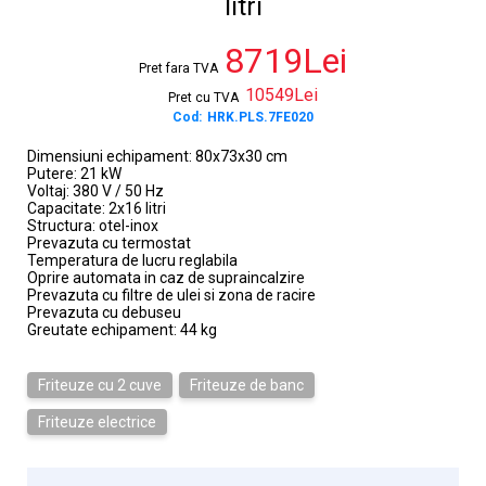
litri
8719Lei
Pret fara TVA
10549Lei
Pret cu TVA
Cod:
HRK.PLS.7FE020
Dimensiuni echipament: 80x73x30 cm
Putere: 21 kW
Voltaj: 380 V / 50 Hz
Capacitate: 2x16 litri
Structura: otel-inox
Prevazuta cu termostat
Temperatura de lucru reglabila
Oprire automata in caz de supraincalzire
Prevazuta cu filtre de ulei si zona de racire
Prevazuta cu debuseu
Greutate echipament: 44 kg
Friteuze cu 2 cuve
Friteuze de banc
Friteuze electrice