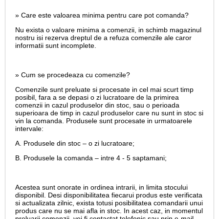
» Care este valoarea minima pentru care pot comanda?
Nu exista o valoare minima a comenzii, in schimb magazinul
nostru isi rezerva dreptul de a refuza comenzile ale caror
informatii sunt incomplete.
» Cum se procedeaza cu comenzile?
Comenzile sunt preluate si procesate in cel mai scurt timp
posibil, fara a se depasi o zi lucratoare de la primirea
comenzii in cazul produselor din stoc, sau o perioada
superioara de timp in cazul produselor care nu sunt in stoc si
vin la comanda. Produsele sunt procesate in urmatoarele
intervale:
A. Produsele din stoc – o zi lucratoare;
B. Produsele la comanda – intre 4 - 5 saptamani;
Acestea sunt onorate in ordinea intrarii, in limita stocului
disponibil. Desi disponibilitatea fiecarui produs este verificata
si actualizata zilnic, exista totusi posibilitatea comandarii unui
produs care nu se mai afla in stoc. In acest caz, in momentul
preluarii comenzii, vei fi contactat telefonic sau prin e-mail