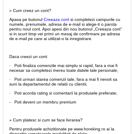
» Cum creez un cont?
Apasa pe butonul
Creeaza cont
si completezi campurile cu
numele, prenumele, adresa de e-mail si alege-ti o parola
pentru noul cont. Apoi apesi din nou butonul „Creeaza cont”
si in scurt timp vei primi un mesaj de confirmare pe adresa
de e-mail pe care ai utilizat-o la inregistrare.
Daca creezi un cont:
· Poti finaliza comenzile mai simplu si rapid, fara a mai fi
necesar sa completezi mereu toate datele tale personale;
· Poti urmari starea comenzii tale, fara a mai fi nevoit sa
suni la departamentul de relatii cu clientii;
· Poti acorda rating si comentarii la produsele preferate;
- Poti deveni un membru premium
» Cum platesc si cum se face livrarea?
Pentru produsele achizitionate pe www.horeking.ro ai la
dispozitie urmatoarele modalitati de plata: