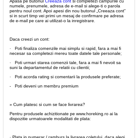
Apasa pe butonul
Creeaza cont
si completezi campurile cu
numele, prenumele, adresa de e-mail si alege-ti o parola
pentru noul cont. Apoi apesi din nou butonul „Creeaza cont”
si in scurt timp vei primi un mesaj de confirmare pe adresa
de e-mail pe care ai utilizat-o la inregistrare.
Daca creezi un cont:
· Poti finaliza comenzile mai simplu si rapid, fara a mai fi
necesar sa completezi mereu toate datele tale personale;
· Poti urmari starea comenzii tale, fara a mai fi nevoit sa
suni la departamentul de relatii cu clientii;
· Poti acorda rating si comentarii la produsele preferate;
- Poti deveni un membru premium
» Cum platesc si cum se face livrarea?
Pentru produsele achizitionate pe www.horeking.ro ai la
dispozitie urmatoarele modalitati de plata:
· Plata in numerar / ramburs la livrarea coletului, daca alegi