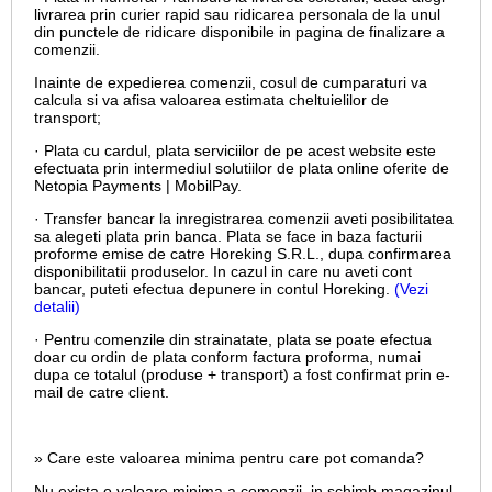
livrarea prin curier rapid sau ridicarea personala de la unul
din punctele de ridicare disponibile in pagina de finalizare a
comenzii.
Inainte de expedierea comenzii, cosul de cumparaturi va
calcula si va afisa valoarea estimata cheltuielilor de
transport;
· Plata cu cardul,
plata serviciilor de pe acest website este
efectuata prin intermediul solutiilor de plata online oferite de
Netopia Payments | MobilPay.
· Transfer bancar la inregistrarea comenzii aveti posibilitatea
sa alegeti plata prin banca. Plata se face in baza facturii
proforme emise de catre Horeking S.R.L., dupa confirmarea
disponibilitatii produselor. In cazul in care nu aveti cont
bancar, puteti efectua depunere in contul Horeking.
(Vezi
detalii)
· Pentru comenzile din strainatate, plata se poate efectua
doar cu ordin de plata conform factura proforma, numai
dupa ce totalul (produse + transport) a fost confirmat prin e-
mail de catre client.
» Care este valoarea minima pentru care pot comanda?
Nu exista o valoare minima a comenzii, in schimb magazinul