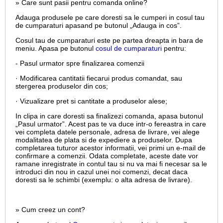
» Care sunt pasii pentru comanda online?
Adauga produsele pe care doresti sa le cumperi in cosul tau
de cumparaturi apasand pe butonul „Adauga in cos”.
Cosul tau de cumparaturi este pe partea dreapta in bara de
meniu. Apasa pe butonul
cosul de cumparaturi
pentru:
- Pasul urmator spre finalizarea comenzii
· Modificarea cantitatii fiecarui produs comandat, sau
stergerea produselor din cos;
· Vizualizare pret si cantitate a produselor alese;
In clipa in care doresti sa finalizezi comanda, apasa butonul
„Pasul urmator”. Acest pas te va duce intr-o fereastra in care
vei completa datele personale, adresa de livrare, vei alege
modalitatea de plata si de expediere a produselor. Dupa
completarea tuturor acestor informatii, vei primi un e-mail de
confirmare a comenzii. Odata completate, aceste date vor
ramane inregistrate in contul tau si nu va mai fi necesar sa le
introduci din nou in cazul unei noi comenzi, decat daca
doresti sa le schimbi (exemplu: o alta adresa de livrare).
» Cum creez un cont?