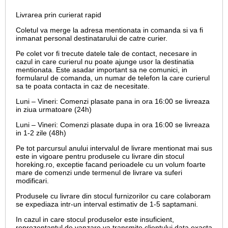
Livrarea prin curierat rapid
Coletul va merge la adresa mentionata in comanda si va fi
inmanat personal destinatarului de catre curier.
Pe colet vor fi trecute datele tale de contact, necesare in
cazul in care curierul nu poate ajunge usor la destinatia
mentionata. Este asadar important sa ne comunici, in
formularul de comanda, un numar de telefon la care curierul
sa te poata contacta in caz de necesitate.
Luni – Vineri: Comenzi plasate pana in ora 16:00 se livreaza
in ziua urmatoare (24h)
Luni – Vineri: Comenzi plasate dupa in ora 16:00 se livreaza
in 1-2 zile (48h)
Pe tot parcursul anului intervalul de livrare mentionat mai sus
este in vigoare pentru produsele cu livrare din stocul
horeking.ro, exceptie facand perioadele cu un volum foarte
mare de comenzi unde termenul de livrare va suferi
modificari.
Produsele cu livrare din stocul furnizorilor cu care colaboram
se expediaza intr-un interval estimativ de 1-5 saptamani.
In cazul in care stocul produselor este insuficient,
reprezentantul de vanzare va transmite clientului data exacta