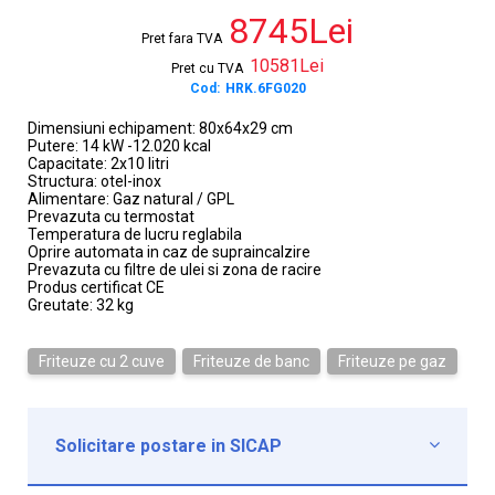
8745Lei
Pret fara TVA
10581Lei
Pret cu TVA
Cod:
HRK.6FG020
Dimensiuni echipament: 80x64x29 cm
Putere: 14 kW -12.020 kcal
Capacitate: 2x10 litri
Structura: otel-inox
Alimentare: Gaz natural / GPL
Prevazuta cu termostat
Temperatura de lucru reglabila
Oprire automata in caz de supraincalzire
Prevazuta cu filtre de ulei si zona de racire
Produs certificat CE
Greutate: 32 kg
Friteuze cu 2 cuve
Friteuze de banc
Friteuze pe gaz
Solicitare postare in SICAP

Institutie*