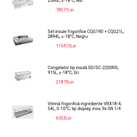
2560L, ≤-18°C, Alb
78571Lei
-9%
Set insule frigorifice CQG19D + CQG21L,
2894L, ≤-18°C, Negru
115415Lei
-9%
Congelator tip insulă SD/SC-2200RS,
915L, ≤-18°C, Gri
21870Lei
-9%
Vitrină frigorifică ingrediente VRX18-4,
54L, 0-10°C, tip display, inox, 9x GN 1/4
6353Lei
-9%