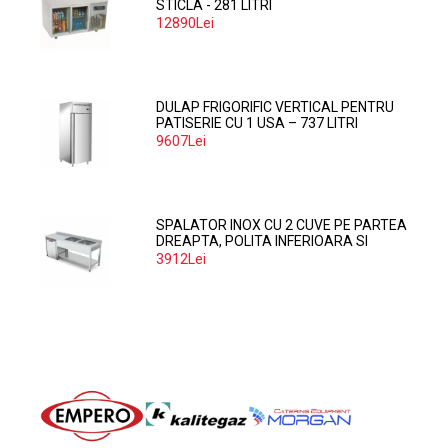
STICLA - 281 LITRI
12890Lei
DULAP FRIGORIFIC VERTICAL PENTRU
PATISERIE CU 1 USA – 737 LITRI
9607Lei
SPALATOR INOX CU 2 CUVE PE PARTEA
DREAPTA, POLITA INFERIOARA SI
SPATIU MASINA SPALAT 160*70*85
3912Lei