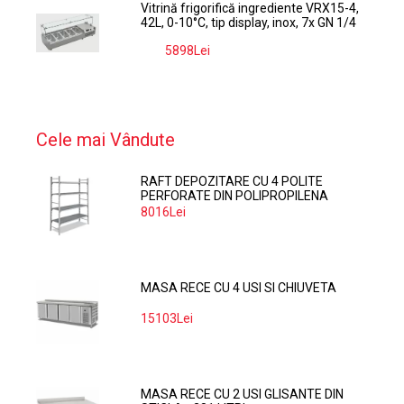
Vitrină frigorifică ingrediente VRX15-4,
42L, 0-10°C, tip display, inox, 7x GN 1/4
5898Lei
-9%
Cele mai Vândute
RAFT DEPOZITARE CU 4 POLITE
PERFORATE DIN POLIPROPILENA
374*60 CM
8016Lei
MASA RECE CU 4 USI SI CHIUVETA
15103Lei
MASA RECE CU 2 USI GLISANTE DIN