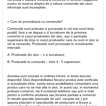
nostru isi rezerva dreptul de a refuza comenzile ale caror
informatii sunt incomplete.
» Cum se procedeaza cu comenzile?
Comenzile sunt preluate si procesate in cel mai scurt timp
posibil, fara a se depasi o zi lucratoare de la primirea
comenzii in cazul produselor din stoc, sau o perioada
superioara de timp in cazul produselor care nu sunt in stoc si
vin la comanda. Produsele sunt procesate in urmatoarele
intervale:
A. Produsele din stoc – o zi lucratoare;
B. Produsele la comanda – intre 4 - 5 saptamani;
Acestea sunt onorate in ordinea intrarii, in limita stocului
disponibil. Desi disponibilitatea fiecarui produs este verificata
si actualizata zilnic, exista totusi posibilitatea comandarii unui
produs care nu se mai afla in stoc. In acest caz, in momentul
preluarii comenzii, vei fi contactat telefonic sau prin e-mail
pentru a confirma anularea sau livrarea partiala a comenzii.
In situatii speciale (perioade de varf, vacante etc.) pot
aparea intarzieri in operatiunile de prelucrare si livrare a