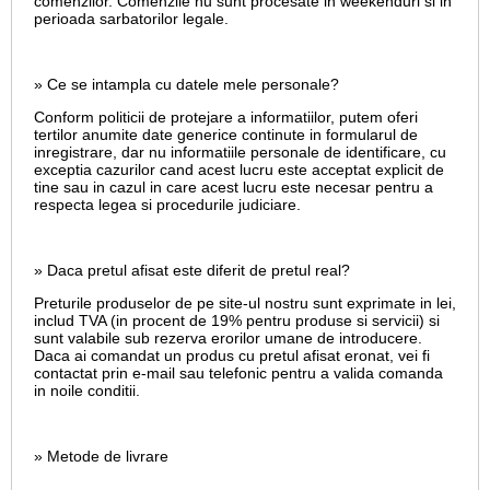
comenzilor. Comenzile nu sunt procesate in weekenduri si in
perioada sarbatorilor legale.
» Ce se intampla cu datele mele personale?
Conform politicii de protejare a informatiilor, putem oferi
tertilor anumite date generice continute in formularul de
inregistrare, dar nu informatiile personale de identificare, cu
exceptia cazurilor cand acest lucru este acceptat explicit de
tine sau in cazul in care acest lucru este necesar pentru a
respecta legea si procedurile judiciare.
» Daca pretul afisat este diferit de pretul real?
Preturile produselor de pe site-ul nostru sunt exprimate in lei,
includ TVA (in procent de 19% pentru produse si servicii) si
sunt valabile sub rezerva erorilor umane de introducere.
Daca ai comandat un produs cu pretul afisat eronat, vei fi
contactat prin e-mail sau telefonic pentru a valida comanda
in noile conditii.
» Metode de livrare