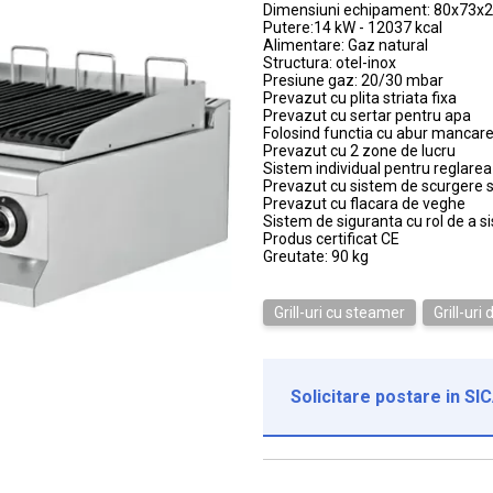
Dimensiuni echipament: 80x73x
Putere:14 kW - 12037 kcal
Alimentare: Gaz natural
Structura: otel-inox
Presiune gaz: 20/30 mbar
Prevazut cu plita striata fixa
Prevazut cu sertar pentru apa
Folosind functia cu abur mancare
Prevazut cu 2 zone de lucru
Sistem individual pentru reglarea i
Prevazut cu sistem de scurgere si
Prevazut cu flacara de veghe
Sistem de siguranta cu rol de a s
Produs certificat CE
Greutate: 90 kg
Grill-uri cu steamer
Grill-uri
Solicitare postare in SI
Institutie*
Nume contact*