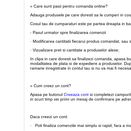
» Care sunt pasii pentru comanda online?
Adauga produsele pe care doresti sa le cumperi in co
Cosul tau de cumparaturi este pe partea dreapta in b
- Pasul urmator spre finalizarea comenzii
· Modificarea cantitatii fiecarui produs comandat, sau 
· Vizualizare pret si cantitate a produselor alese;
In clipa in care doresti sa finalizezi comanda, apasa b
modalitatea de plata si de expediere a produselor. Dup
ramane inregistrate in contul tau si nu va mai fi necesa
» Cum creez un cont?
Apasa pe butonul
Creeaza cont
si completezi campuril
in scurt timp vei primi un mesaj de confirmare pe adresa
Daca creezi un cont:
· Poti finaliza comenzile mai simplu si rapid, fara a m