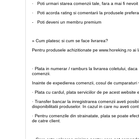
· Poti urmari starea comenzii tale, fara a mai fi nevoit 
· Poti acorda rating si comentarii la produsele prefera
- Poti deveni un membru premium
» Cum platesc si cum se face livrarea?
Pentru produsele achizitionate pe www.horeking.ro ai la
· Plata in numerar / ramburs la livrarea coletului, daca 
comenzii.
Inainte de expedierea comenzii, cosul de cumparaturi va
· Plata cu cardul,
plata serviciilor de pe acest website 
· Transfer bancar la inregistrarea comenzii aveti posib
disponibilitatii produselor. In cazul in care nu aveti c
· Pentru comenzile din strainatate, plata se poate efec
de catre client.