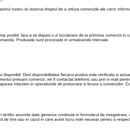
a?
inul nostru isi rezerva dreptul de a refuza comenzile ale caror informa
imp posibil, fara a se depasi o zi lucratoare de la primirea comenzii in
 comanda. Produsele sunt procesate in urmatoarele intervale:
i disponibil. Desi disponibilitatea fiecarui produs este verificata si actua
entul preluarii comenzii, vei fi contactat telefonic sau prin e-mail pent
t aparea intarzieri in operatiunile de prelucrare si livrare a comenzilor.
ri tertilor anumite date generice continute in formularul de inregistrare, 
it de tine sau in cazul in care acest lucru este necesar pentru a respect