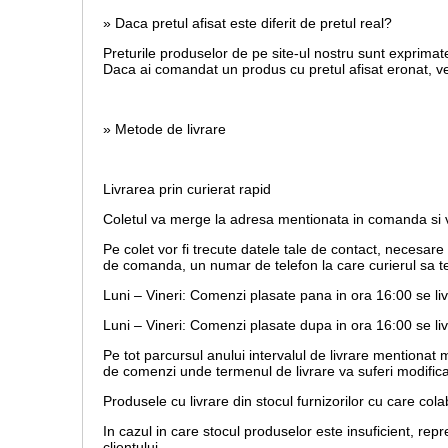
» Daca pretul afisat este diferit de pretul real?
Preturile produselor de pe site-ul nostru sunt exprimate
Daca ai comandat un produs cu pretul afisat eronat, vei 
» Metode de livrare
Livrarea prin curierat rapid
Coletul va merge la adresa mentionata in comanda si va
Pe colet vor fi trecute datele tale de contact, necesar
de comanda, un numar de telefon la care curierul sa te
Luni – Vineri: Comenzi plasate pana in ora 16:00 se li
Luni – Vineri: Comenzi plasate dupa in ora 16:00 se liv
Pe tot parcursul anului intervalul de livrare mentionat
de comenzi unde termenul de livrare va suferi modifica
Produsele cu livrare din stocul furnizorilor cu care co
In cazul in care stocul produselor este insuficient, r
clientului.