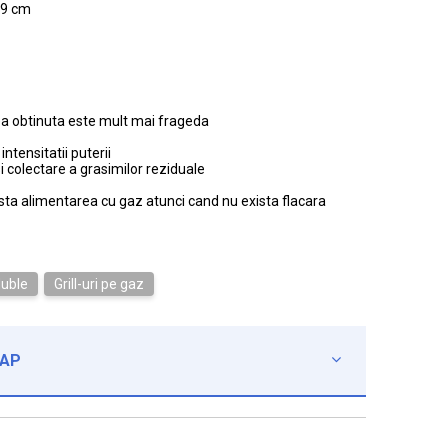
29 cm
a obtinuta este mult mai frageda
ntensitatii puterii
 colectare a grasimilor reziduale
ista alimentarea cu gaz atunci cand nu exista flacara
 duble
Grill-uri pe gaz
CAP
