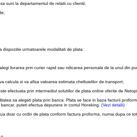
sa suni la departamentul de relatii cu clientii;
te;
 dispozitie urmatoarele modalitati de plata:
alegi livrarea prin curier rapid sau ridicarea personala de la unul din pu
 calcula si va afisa valoarea estimata cheltuielilor de transport;
este efectuata prin intermediul solutiilor de plata online oferite de Net
ilitatea sa alegeti plata prin banca. Plata se face in baza facturii pro
ont bancar, puteti efectua depunere in contul Horeking.
(Vezi detalii)
tua doar cu ordin de plata conform factura proforma, numai dupa ce tota