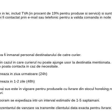
 in lei, includ TVA (in procent de 19% pentru produse si servicii) si su
fi contactat prin e-mail sau telefonic pentru a valida comanda in noile c
 fi inmanat personal destinatarului de catre curier.
e in cazul in care curierul nu poate ajunge usor la destinatia mentionata
 poata contacta in caz de necesitate.
vreaza in ziua urmatoare (24h)
reaza in 1-2 zile (48h)
 mai sus este in vigoare pentru produsele cu livrare din stocul horeking
ri.
laboram se expediaza intr-un interval estimativ de 1-5 saptamani.
eprezentantul de vanzare va transmite clientului data exacta pentru liv