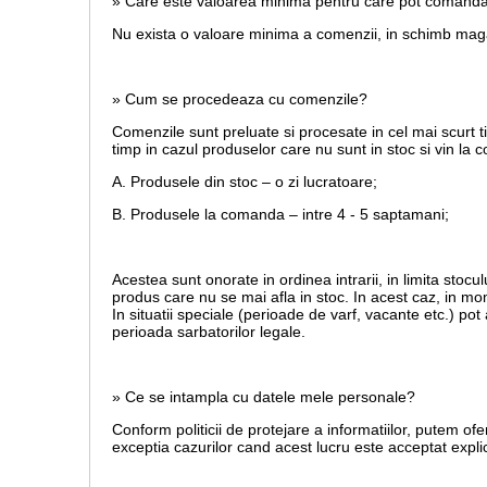
» Care este valoarea minima pentru care pot comand
Nu exista o valoare minima a comenzii, in schimb magaz
» Cum se procedeaza cu comenzile?
Comenzile sunt preluate si procesate in cel mai scurt t
timp in cazul produselor care nu sunt in stoc si vin la
A. Produsele din stoc – o zi lucratoare;
B. Produsele la comanda – intre 4 - 5 saptamani;
Acestea sunt onorate in ordinea intrarii, in limita stoculu
produs care nu se mai afla in stoc. In acest caz, in mom
In situatii speciale (perioade de varf, vacante etc.) po
perioada sarbatorilor legale.
» Ce se intampla cu datele mele personale?
Conform politicii de protejare a informatiilor, putem ofe
exceptia cazurilor cand acest lucru este acceptat explic