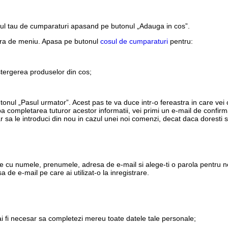
sul tau de cumparaturi apasand pe butonul „Adauga in cos”.
ara de meniu. Apasa pe butonul
cosul de cumparaturi
pentru:
stergerea produselor din cos;
utonul „Pasul urmator”. Acest pas te va duce intr-o fereastra in care vei
a completarea tuturor acestor informatii, vei primi un e-mail de confi
r sa le introduci din nou in cazul unei noi comenzi, decat daca doresti s
e cu numele, prenumele, adresa de e-mail si alege-ti o parola pentru no
 de e-mail pe care ai utilizat-o la inregistrare.
ai fi necesar sa completezi mereu toate datele tale personale;