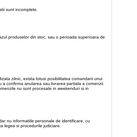
tii sunt incomplete.
 cazul produselor din stoc, sau o perioada superioara de
lizata zilnic, exista totusi posibilitatea comandarii unui
ru a confirma anularea sau livrarea partiala a comenzii.
 Comenzile nu sunt procesate in weekenduri si in
dar nu informatiile personale de identificare, cu
a legea si procedurile judiciare.