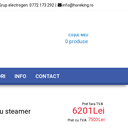
Grup electrogen:
0772 173 292
|

info@horeking.ro
COȘUL MEU
0 produse
RI
INFO
CONTACT
Pret fara TVA
6201Lei
cu steamer
7503Lei
Pret cu TVA