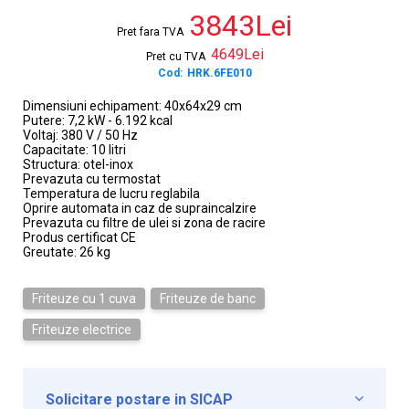
3843Lei
Pret fara TVA
4649Lei
Pret cu TVA
Cod:
HRK.6FE010
Dimensiuni echipament: 40x64x29 cm
Putere: 7,2 kW - 6.192 kcal
Voltaj: 380 V / 50 Hz
Capacitate: 10 litri
Structura: otel-inox
Prevazuta cu termostat
Temperatura de lucru reglabila
Oprire automata in caz de supraincalzire
Prevazuta cu filtre de ulei si zona de racire
Produs certificat CE
Greutate: 26 kg
Friteuze cu 1 cuva
Friteuze de banc
Friteuze electrice
Solicitare postare in SICAP
