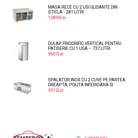
MASA RECE CU 2 USI GLISANTE DIN
STICLA - 281 LITRI
12890Lei
DULAP FRIGORIFIC VERTICAL PENTRU
PATISERIE CU 1 USA – 737 LITRI
9607Lei
SPALATOR INOX CU 2 CUVE PE PARTEA
DREAPTA, POLITA INFERIOARA SI
SPATIU MASINA SPALAT 160*70*85
3912Lei