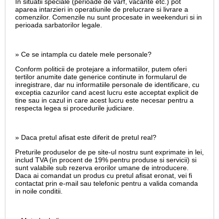
In situatii speciale (perioade de varf, vacante etc.) pot
aparea intarzieri in operatiunile de prelucrare si livrare a
comenzilor. Comenzile nu sunt procesate in weekenduri si in
perioada sarbatorilor legale.
» Ce se intampla cu datele mele personale?
Conform politicii de protejare a informatiilor, putem oferi
tertilor anumite date generice continute in formularul de
inregistrare, dar nu informatiile personale de identificare, cu
exceptia cazurilor cand acest lucru este acceptat explicit de
tine sau in cazul in care acest lucru este necesar pentru a
respecta legea si procedurile judiciare.
» Daca pretul afisat este diferit de pretul real?
Preturile produselor de pe site-ul nostru sunt exprimate in lei,
includ TVA (in procent de 19% pentru produse si servicii) si
sunt valabile sub rezerva erorilor umane de introducere.
Daca ai comandat un produs cu pretul afisat eronat, vei fi
contactat prin e-mail sau telefonic pentru a valida comanda
in noile conditii.