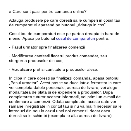
» Care sunt pasii pentru comanda online?
Adauga produsele pe care doresti sa le cumperi in cosul tau
de cumparaturi apasand pe butonul „Adauga in cos”.
Cosul tau de cumparaturi este pe partea dreapta in bara de
meniu. Apasa pe butonul
cosul de cumparaturi
pentru:
- Pasul urmator spre finalizarea comenzii
· Modificarea cantitatii fiecarui produs comandat, sau
stergerea produselor din cos;
· Vizualizare pret si cantitate a produselor alese;
In clipa in care doresti sa finalizezi comanda, apasa butonul
„Pasul urmator”. Acest pas te va duce intr-o fereastra in care
vei completa datele personale, adresa de livrare, vei alege
modalitatea de plata si de expediere a produselor. Dupa
completarea tuturor acestor informatii, vei primi un e-mail de
confirmare a comenzii. Odata completate, aceste date vor
ramane inregistrate in contul tau si nu va mai fi necesar sa le
introduci din nou in cazul unei noi comenzi, decat daca
doresti sa le schimbi (exemplu: o alta adresa de livrare).