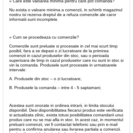
» Care este valoarea minima pentru care pot comanda?
Nu exista o valoare minima a comenzii, in schimb magazinul
nostru isi rezerva dreptul de a refuza comenzile ale caror
informatii sunt incomplete.
» Cum se procedeaza cu comenzile?
Comenzile sunt preluate si procesate in cel mai scurt timp
posibil, fara a se depasi o zi lucratoare de la primirea
comenzii in cazul produselor din stoc, sau o perioada
superioara de timp in cazul produselor care nu sunt in stoc si
vin la comanda. Produsele sunt procesate in urmatoarele
intervale:
A. Produsele din stoc – o zi lucratoare;
B. Produsele la comanda – intre 4 - 5 saptamani;
Acestea sunt onorate in ordinea intrarii, in limita stocului
disponibil. Desi disponibilitatea fiecarui produs este verificata
si actualizata zilnic, exista totusi posibilitatea comandarii unui
produs care nu se mai afla in stoc. In acest caz, in momentul
preluarii comenzii, vei fi contactat telefonic sau prin e-mail
pentru a confirma anularea sau livrarea partiala a comenzii.