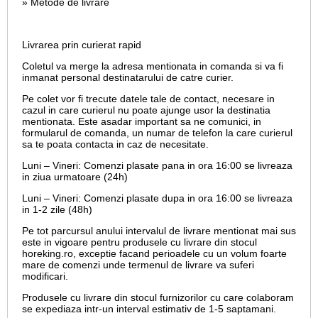
» Metode de livrare
Livrarea prin curierat rapid
Coletul va merge la adresa mentionata in comanda si va fi
inmanat personal destinatarului de catre curier.
Pe colet vor fi trecute datele tale de contact, necesare in
cazul in care curierul nu poate ajunge usor la destinatia
mentionata. Este asadar important sa ne comunici, in
formularul de comanda, un numar de telefon la care curierul
sa te poata contacta in caz de necesitate.
Luni – Vineri: Comenzi plasate pana in ora 16:00 se livreaza
in ziua urmatoare (24h)
Luni – Vineri: Comenzi plasate dupa in ora 16:00 se livreaza
in 1-2 zile (48h)
Pe tot parcursul anului intervalul de livrare mentionat mai sus
este in vigoare pentru produsele cu livrare din stocul
horeking.ro, exceptie facand perioadele cu un volum foarte
mare de comenzi unde termenul de livrare va suferi
modificari.
Produsele cu livrare din stocul furnizorilor cu care colaboram
se expediaza intr-un interval estimativ de 1-5 saptamani.