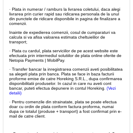
· Plata in numerar / ramburs la livrarea coletului, daca alegi
livrarea prin curier rapid sau ridicarea personala de la unul
din punctele de ridicare disponibile in pagina de finalizare a
comenzii.
Inainte de expedierea comenzii, cosul de cumparaturi va
calcula si va afisa valoarea estimata cheltuielilor de
transport;
· Plata cu cardul,
plata serviciilor de pe acest website este
efectuata prin intermediul solutiilor de plata online oferite de
Netopia Payments | MobilPay.
· Transfer bancar la inregistrarea comenzii aveti posibilitatea
sa alegeti plata prin banca. Plata se face in baza facturii
proforme emise de catre Horeking S.R.L., dupa confirmarea
disponibilitatii produselor. In cazul in care nu aveti cont
bancar, puteti efectua depunere in contul Horeking.
(Vezi
detalii)
· Pentru comenzile din strainatate, plata se poate efectua
doar cu ordin de plata conform factura proforma, numai
dupa ce totalul (produse + transport) a fost confirmat prin e-
mail de catre client.