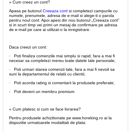
» Cum creez un cont?
Apasa pe butonul
Creeaza cont
si completezi campurile cu
numele, prenumele, adresa de e-mail si alege-ti o parola
pentru noul cont. Apoi apesi din nou butonul „Creeaza cont”
si in scurt timp vei primi un mesaj de confirmare pe adresa
de e-mail pe care ai utilizat-o la inregistrare.
Daca creezi un cont:
· Poti finaliza comenzile mai simplu si rapid, fara a mai fi
necesar sa completezi mereu toate datele tale personale;
· Poti urmari starea comenzii tale, fara a mai fi nevoit sa
suni la departamentul de relatii cu clientii;
· Poti acorda rating si comentarii la produsele preferate;
- Poti deveni un membru premium
» Cum platesc si cum se face livrarea?
Pentru produsele achizitionate pe www.horeking.ro ai la
dispozitie urmatoarele modalitati de plata: