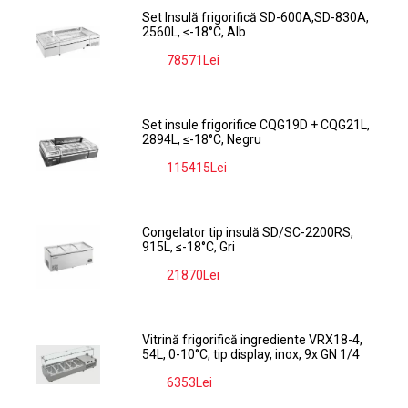
Set Insulă frigorifică SD-600A,SD-830A,
2560L, ≤-18°C, Alb
78571Lei
-9%
Set insule frigorifice CQG19D + CQG21L,
2894L, ≤-18°C, Negru
115415Lei
-9%
Congelator tip insulă SD/SC-2200RS,
915L, ≤-18°C, Gri
21870Lei
-9%
Vitrină frigorifică ingrediente VRX18-4,
54L, 0-10°C, tip display, inox, 9x GN 1/4
6353Lei
-9%