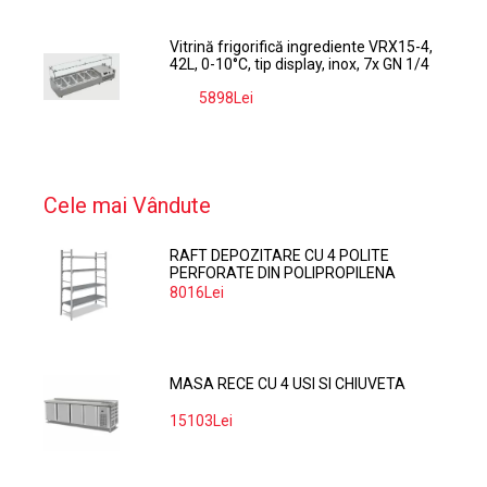
Vitrină frigorifică ingrediente VRX15-4,
42L, 0-10°C, tip display, inox, 7x GN 1/4
5898Lei
-9%
Cele mai Vândute
RAFT DEPOZITARE CU 4 POLITE
PERFORATE DIN POLIPROPILENA
374*60 CM
8016Lei
MASA RECE CU 4 USI SI CHIUVETA
15103Lei