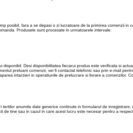
imp posibil, fara a se depasi o zi lucratoare de la primirea comenzii in
 comanda. Produsele sunt procesate in urmatoarele intervale:
i disponibil. Desi disponibilitatea fiecarui produs este verificata si actua
entul preluarii comenzii, vei fi contactat telefonic sau prin e-mail pent
t aparea intarzieri in operatiunile de prelucrare si livrare a comenzilor.
ri tertilor anumite date generice continute in formularul de inregistrare, 
it de tine sau in cazul in care acest lucru este necesar pentru a respect