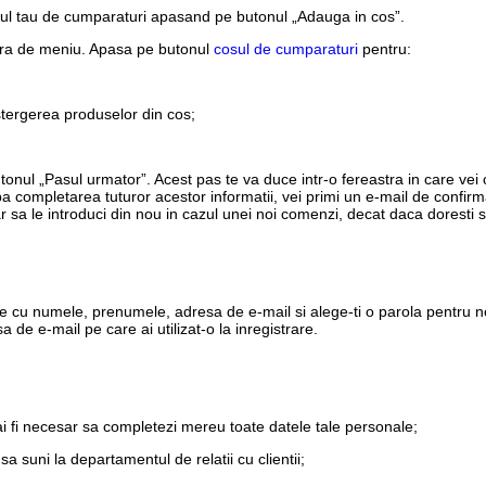
sul tau de cumparaturi apasand pe butonul „Adauga in cos”.
ara de meniu. Apasa pe butonul
cosul de cumparaturi
pentru:
stergerea produselor din cos;
utonul „Pasul urmator”. Acest pas te va duce intr-o fereastra in care vei
a completarea tuturor acestor informatii, vei primi un e-mail de confi
r sa le introduci din nou in cazul unei noi comenzi, decat daca doresti s
e cu numele, prenumele, adresa de e-mail si alege-ti o parola pentru no
 de e-mail pe care ai utilizat-o la inregistrare.
ai fi necesar sa completezi mereu toate datele tale personale;
sa suni la departamentul de relatii cu clientii;