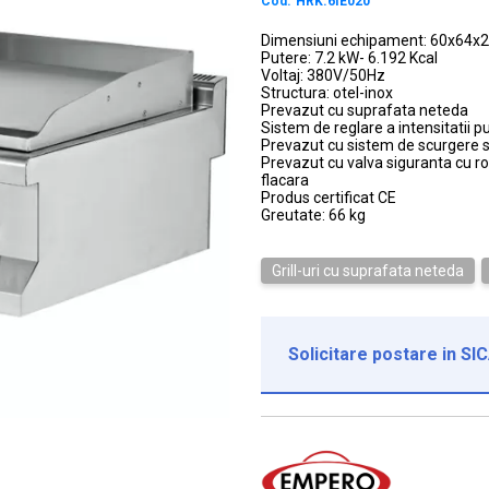
Cod:
HRK.6IE020
Dimensiuni echipament: 60x64x
Putere: 7.2 kW- 6.192 Kcal
Voltaj: 380V/50Hz
Structura: otel-inox
Prevazut cu suprafata neteda
Sistem de reglare a intensitatii p
Prevazut cu sistem de scurgere si
Prevazut cu valva siguranta cu ro
flacara
Produs certificat CE
Greutate: 66 kg
Grill-uri cu suprafata neteda
Solicitare postare in SI
Institutie*
Nume contact*
Telefon*