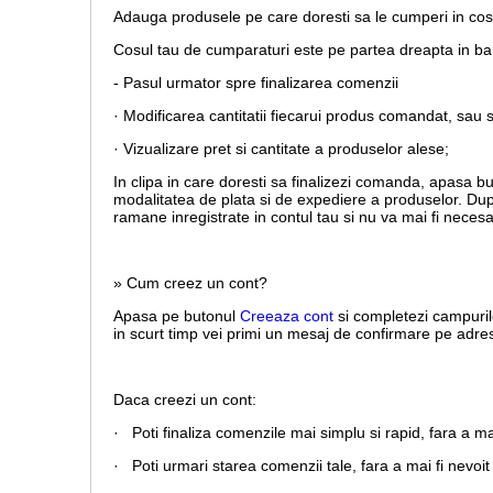
Adauga produsele pe care doresti sa le cumperi in co
Cosul tau de cumparaturi este pe partea dreapta in b
- Pasul urmator spre finalizarea comenzii
· Modificarea cantitatii fiecarui produs comandat, sau 
· Vizualizare pret si cantitate a produselor alese;
In clipa in care doresti sa finalizezi comanda, apasa b
modalitatea de plata si de expediere a produselor. Dup
ramane inregistrate in contul tau si nu va mai fi necesa
» Cum creez un cont?
Apasa pe butonul
Creeaza cont
si completezi campuril
in scurt timp vei primi un mesaj de confirmare pe adresa
Daca creezi un cont:
· Poti finaliza comenzile mai simplu si rapid, fara a m
· Poti urmari starea comenzii tale, fara a mai fi nevoit 