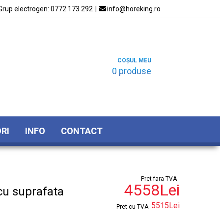
Grup electrogen:
0772 173 292
|

info@horeking.ro
COȘUL MEU
0 produse
RI
INFO
CONTACT
Pret fara TVA
4558Lei
 cu suprafata
5515Lei
Pret cu TVA