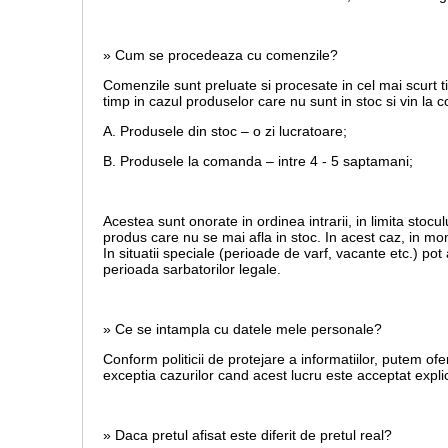
» Cum se procedeaza cu comenzile?
Comenzile sunt preluate si procesate in cel mai scurt t
timp in cazul produselor care nu sunt in stoc si vin la
A. Produsele din stoc – o zi lucratoare;
B. Produsele la comanda – intre 4 - 5 saptamani;
Acestea sunt onorate in ordinea intrarii, in limita stoculu
produs care nu se mai afla in stoc. In acest caz, in mom
In situatii speciale (perioade de varf, vacante etc.) po
perioada sarbatorilor legale.
» Ce se intampla cu datele mele personale?
Conform politicii de protejare a informatiilor, putem ofe
exceptia cazurilor cand acest lucru este acceptat explic
» Daca pretul afisat este diferit de pretul real?