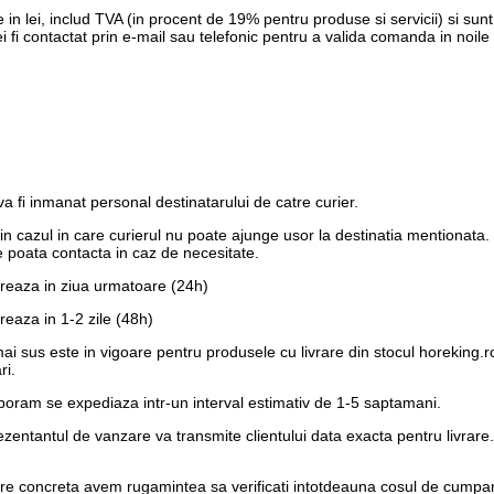
 in lei, includ TVA (in procent de 19% pentru produse si servicii) si su
fi contactat prin e-mail sau telefonic pentru a valida comanda in noile c
 fi inmanat personal destinatarului de catre curier.
e in cazul in care curierul nu poate ajunge usor la destinatia mentionata
 poata contacta in caz de necesitate.
vreaza in ziua urmatoare (24h)
reaza in 1-2 zile (48h)
 mai sus este in vigoare pentru produsele cu livrare din stocul horeking
ri.
laboram se expediaza intr-un interval estimativ de 1-5 saptamani.
eprezentantul de vanzare va transmite clientului data exacta pentru liv
are concreta avem rugamintea sa verificati intotdeauna cosul de cumparat