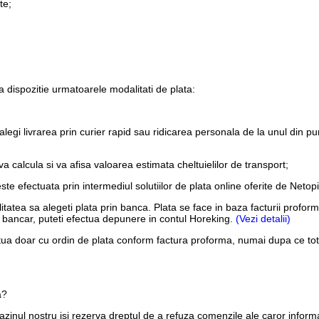
te;
 dispozitie urmatoarele modalitati de plata:
alegi livrarea prin curier rapid sau ridicarea personala de la unul din pu
 calcula si va afisa valoarea estimata cheltuielilor de transport;
este efectuata prin intermediul solutiilor de plata online oferite de Net
ilitatea sa alegeti plata prin banca. Plata se face in baza facturii pro
ont bancar, puteti efectua depunere in contul Horeking.
(Vezi detalii)
tua doar cu ordin de plata conform factura proforma, numai dupa ce tota
a?
inul nostru isi rezerva dreptul de a refuza comenzile ale caror informa