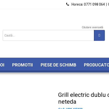

Horeca:
0771 098 064
|
Căutare avansată
OI
PROMOTII
PIESE DE SCHIMB
PRODUCATO
Grill electric dublu
neteda