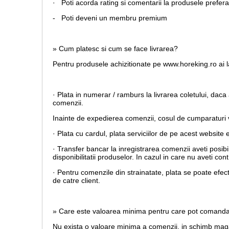
· Poti acorda rating si comentarii la produsele prefera
- Poti deveni un membru premium
» Cum platesc si cum se face livrarea?
Pentru produsele achizitionate pe www.horeking.ro ai la
· Plata in numerar / ramburs la livrarea coletului, daca 
comenzii.
Inainte de expedierea comenzii, cosul de cumparaturi va
· Plata cu cardul,
plata serviciilor de pe acest website 
· Transfer bancar la inregistrarea comenzii aveti posib
disponibilitatii produselor. In cazul in care nu aveti c
· Pentru comenzile din strainatate, plata se poate efec
de catre client.
» Care este valoarea minima pentru care pot comand
Nu exista o valoare minima a comenzii, in schimb magaz