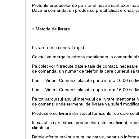
Preturile produselor de pe site-ul nostru sunt exprimate
Daca ai comandat un produs cu pretul afisat eronat, vei 
» Metode de livrare
Livrarea prin curierat rapid
Coletul va merge la adresa mentionata in comanda si va
Pe colet vor fi trecute datele tale de contact, necesar
de comanda, un numar de telefon la care curierul sa te
Luni – Vineri: Comenzi plasate pana in ora 16:00 se li
Luni – Vineri: Comenzi plasate dupa in ora 16:00 se liv
Pe tot parcursul anului intervalul de livrare mentionat
de comenzi unde termenul de livrare va suferi modifica
Produsele cu livrare din stocul furnizorilor cu care co
In cazul in care stocul produselor este insuficient, r
clientului.
Datele oferite mai sus sunt indicative, pentru o inform