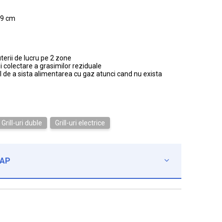
29 cm
uterii de lucru pe 2 zone
 colectare a grasimilor reziduale
l de a sista alimentarea cu gaz atunci cand nu exista
Grill-uri duble
Grill-uri electrice
CAP
