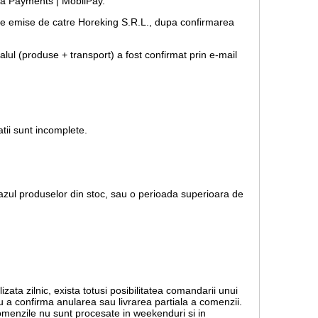
opia Payments | MobilPay.
forme emise de catre Horeking S.R.L., dupa confirmarea
lul (produse + transport) a fost confirmat prin e-mail
tii sunt incomplete.
 cazul produselor din stoc, sau o perioada superioara de
lizata zilnic, exista totusi posibilitatea comandarii unui
ru a confirma anularea sau livrarea partiala a comenzii.
 Comenzile nu sunt procesate in weekenduri si in