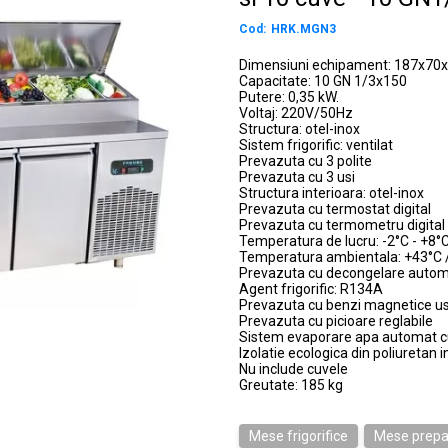
Cod:
HRK.MGN3
Dimensiuni echipament: 187x70
Capacitate: 10 GN 1/3x150
Putere: 0,35 kW.
Voltaj: 220V/50Hz
Structura: otel-inox
Sistem frigorific: ventilat
Prevazuta cu 3 polite
Prevazuta cu 3 usi
Structura interioara: otel-inox
Prevazuta cu termostat digital
Prevazuta cu termometru digital
Temperatura de lucru: -2°C - +8°
Temperatura ambientala: +43°C 
Prevazuta cu decongelare auto
Agent frigorific: R134A
Prevazuta cu benzi magnetice us
Prevazuta cu picioare reglabile
Sistem evaporare apa automat c
Izolatie ecologica din poliuretan
Nu include cuvele
Greutate: 185 kg
Mese frigorifice
Mese prepa