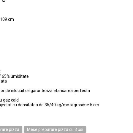
x109 cm
C
/ 65% umiditate
mata
or de inlocuit ce garanteaza etansarea perfecta
u gaz cald
 injectat cu densitatea de 35/40 kg/mc si grosime 5 cm
rare pizza
Mese preparare pizza cu 3 usi