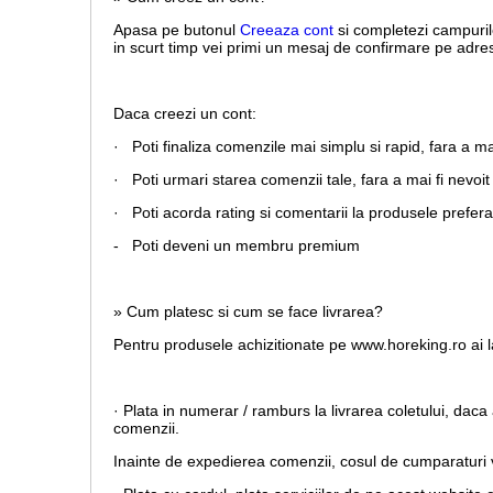
Apasa pe butonul
Creeaza cont
si completezi campuril
in scurt timp vei primi un mesaj de confirmare pe adresa
Daca creezi un cont:
· Poti finaliza comenzile mai simplu si rapid, fara a m
· Poti urmari starea comenzii tale, fara a mai fi nevoit 
· Poti acorda rating si comentarii la produsele prefera
- Poti deveni un membru premium
» Cum platesc si cum se face livrarea?
Pentru produsele achizitionate pe www.horeking.ro ai la
· Plata in numerar / ramburs la livrarea coletului, daca 
comenzii.
Inainte de expedierea comenzii, cosul de cumparaturi va