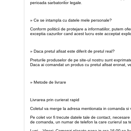
perioada sarbatorilor legale.
» Ce se intampla cu datele mele personale?
Conform politicii de protejare a informatiilor, putem ofe
exceptia cazurilor cand acest lucru este acceptat explic
» Daca pretul afisat este diferit de pretul real?
Preturile produselor de pe site-ul nostru sunt exprimate
Daca ai comandat un produs cu pretul afisat eronat, vei 
» Metode de livrare
Livrarea prin curierat rapid
Coletul va merge la adresa mentionata in comanda si va
Pe colet vor fi trecute datele tale de contact, necesar
de comanda, un numar de telefon la care curierul sa te
Luni – Vineri: Comenzi plasate pana in ora 16:00 se li