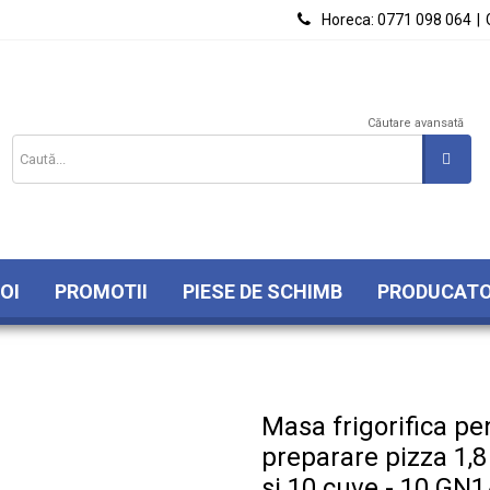

Horeca:
0771 098 064
|
Căutare avansată
OI
PROMOTII
PIESE DE SCHIMB
PRODUCATO
Masa frigorifica pe
preparare pizza 1,8
si 10 cuve - 10 GN1