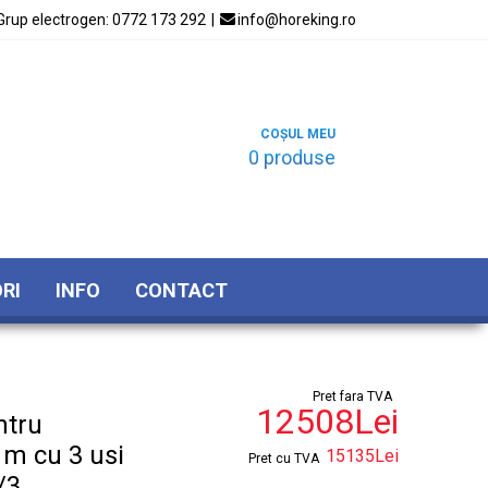
Grup electrogen:
0772 173 292
|

info@horeking.ro
COȘUL MEU
0 produse
RI
INFO
CONTACT
Pret fara TVA
12508Lei
ntru
 m cu 3 usi
15135Lei
Pret cu TVA
/3