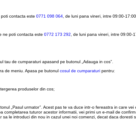
 poti contacta este
0771 098 064
, de luni pana vineri, intre
09:00-17:00
e ne poti contacta este
0772 173 292
, de luni pana vineri, intre
09:00-1
sul tau de cumparaturi apasand pe butonul „Adauga in cos”.
ara de meniu. Apasa pe butonul
cosul de cumparaturi
pentru:
stergerea produselor din cos;
utonul „Pasul urmator”. Acest pas te va duce intr-o fereastra in care vei
a completarea tuturor acestor informatii, vei primi un e-mail de confi
r sa le introduci din nou in cazul unei noi comenzi, decat daca doresti s