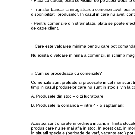
· Plata cu cardul,
plata serviciilor de pe acest website 
· Transfer bancar la inregistrarea comenzii aveti posib
disponibilitatii produselor. In cazul in care nu aveti c
· Pentru comenzile din strainatate, plata se poate efec
de catre client.
» Care este valoarea minima pentru care pot comand
Nu exista o valoare minima a comenzii, in schimb magaz
» Cum se procedeaza cu comenzile?
Comenzile sunt preluate si procesate in cel mai scurt t
timp in cazul produselor care nu sunt in stoc si vin la
A. Produsele din stoc – o zi lucratoare;
B. Produsele la comanda – intre 4 - 5 saptamani;
Acestea sunt onorate in ordinea intrarii, in limita stoculu
produs care nu se mai afla in stoc. In acest caz, in mom
In situatii speciale (perioade de varf, vacante etc.) po