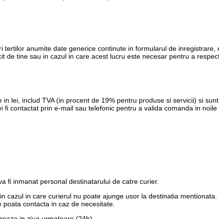
ri tertilor anumite date generice continute in formularul de inregistrare, 
it de tine sau in cazul in care acest lucru este necesar pentru a respect
 in lei, includ TVA (in procent de 19% pentru produse si servicii) si su
fi contactat prin e-mail sau telefonic pentru a valida comanda in noile c
 fi inmanat personal destinatarului de catre curier.
e in cazul in care curierul nu poate ajunge usor la destinatia mentionata
 poata contacta in caz de necesitate.
vreaza in ziua urmatoare (24h)