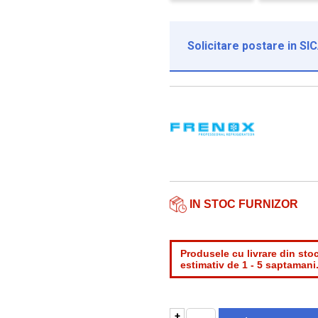
Solicitare postare in SI
Institutie*
Nume contact*
Telefon*
Email*
IN STOC FURNIZOR
Produsele cu livrare din stoc
estimativ de 1 - 5 saptamani
+