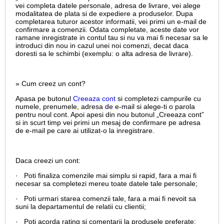
vei completa datele personale, adresa de livrare, vei alege
modalitatea de plata si de expediere a produselor. Dupa
completarea tuturor acestor informatii, vei primi un e-mail de
confirmare a comenzii. Odata completate, aceste date vor
ramane inregistrate in contul tau si nu va mai fi necesar sa le
introduci din nou in cazul unei noi comenzi, decat daca
doresti sa le schimbi (exemplu: o alta adresa de livrare).
» Cum creez un cont?
Apasa pe butonul
Creeaza cont
si completezi campurile cu
numele, prenumele, adresa de e-mail si alege-ti o parola
pentru noul cont. Apoi apesi din nou butonul „Creeaza cont”
si in scurt timp vei primi un mesaj de confirmare pe adresa
de e-mail pe care ai utilizat-o la inregistrare.
Daca creezi un cont:
· Poti finaliza comenzile mai simplu si rapid, fara a mai fi
necesar sa completezi mereu toate datele tale personale;
· Poti urmari starea comenzii tale, fara a mai fi nevoit sa
suni la departamentul de relatii cu clientii;
· Poti acorda rating si comentarii la produsele preferate;