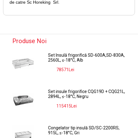
de catre Sc Horeking Srl.
Produse Noi
Set Insulă frigorifică SD-600A,SD-830A,
2560L, ≤-18°C, Alb
78571Lei
-9%
Set insule frigorifice CQG19D + CQG21L,
2894L, ≤-18°C, Negru
115415Lei
-9%
Congelator tip insulă SD/SC-2200RS,
915L, ≤-18°C, Gri