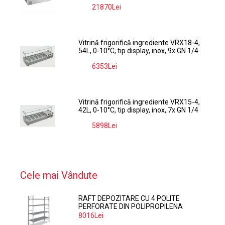
21870Lei
-9%
Vitrină frigorifică ingrediente VRX18-4,
54L, 0-10°C, tip display, inox, 9x GN 1/4
6353Lei
-9%
Vitrină frigorifică ingrediente VRX15-4,
42L, 0-10°C, tip display, inox, 7x GN 1/4
5898Lei
-9%
Cele mai Vândute
RAFT DEPOZITARE CU 4 POLITE
PERFORATE DIN POLIPROPILENA
374*60 CM
8016Lei