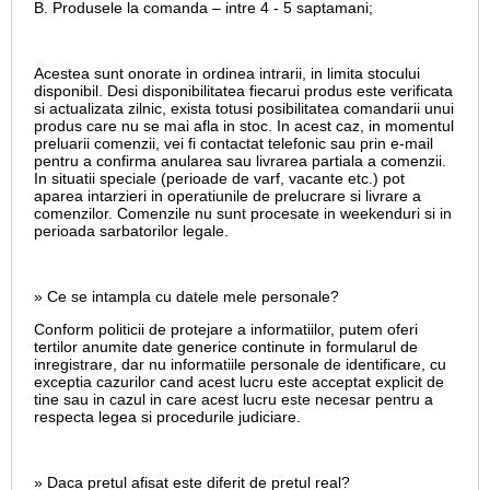
B. Produsele la comanda – intre 4 - 5 saptamani;
Acestea sunt onorate in ordinea intrarii, in limita stocului
disponibil. Desi disponibilitatea fiecarui produs este verificata
si actualizata zilnic, exista totusi posibilitatea comandarii unui
produs care nu se mai afla in stoc. In acest caz, in momentul
preluarii comenzii, vei fi contactat telefonic sau prin e-mail
pentru a confirma anularea sau livrarea partiala a comenzii.
In situatii speciale (perioade de varf, vacante etc.) pot
aparea intarzieri in operatiunile de prelucrare si livrare a
comenzilor. Comenzile nu sunt procesate in weekenduri si in
perioada sarbatorilor legale.
» Ce se intampla cu datele mele personale?
Conform politicii de protejare a informatiilor, putem oferi
tertilor anumite date generice continute in formularul de
inregistrare, dar nu informatiile personale de identificare, cu
exceptia cazurilor cand acest lucru este acceptat explicit de
tine sau in cazul in care acest lucru este necesar pentru a
respecta legea si procedurile judiciare.
» Daca pretul afisat este diferit de pretul real?