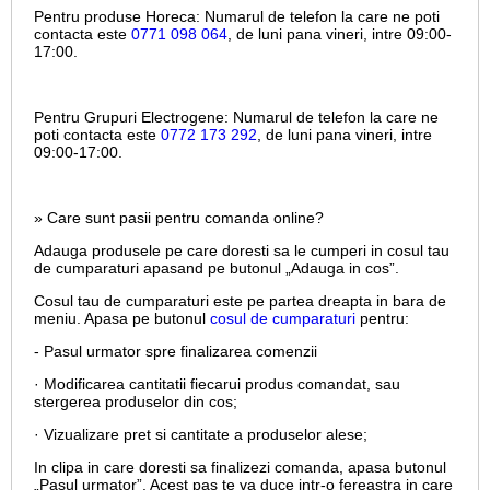
Pentru produse Horeca:
Numarul de telefon la care ne poti
contacta este
0771 098 064
, de luni pana vineri, intre
09:00-
17:00.
Pentru Grupuri Electrogene:
Numarul de telefon la care ne
poti contacta este
0772 173 292
, de luni pana vineri, intre
09:00-17:00.
» Care sunt pasii pentru comanda online?
Adauga produsele pe care doresti sa le cumperi in cosul tau
de cumparaturi apasand pe butonul „Adauga in cos”.
Cosul tau de cumparaturi este pe partea dreapta in bara de
meniu. Apasa pe butonul
cosul de cumparaturi
pentru:
- Pasul urmator spre finalizarea comenzii
· Modificarea cantitatii fiecarui produs comandat, sau
stergerea produselor din cos;
· Vizualizare pret si cantitate a produselor alese;
In clipa in care doresti sa finalizezi comanda, apasa butonul
„Pasul urmator”. Acest pas te va duce intr-o fereastra in care