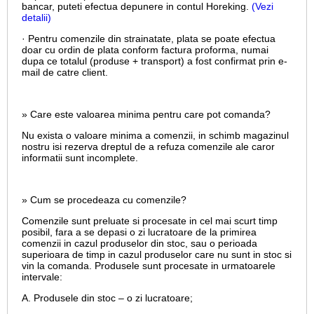
bancar, puteti efectua depunere in contul Horeking.
(Vezi
detalii)
· Pentru comenzile din strainatate, plata se poate efectua
doar cu ordin de plata conform factura proforma, numai
dupa ce totalul (produse + transport) a fost confirmat prin e-
mail de catre client.
» Care este valoarea minima pentru care pot comanda?
Nu exista o valoare minima a comenzii, in schimb magazinul
nostru isi rezerva dreptul de a refuza comenzile ale caror
informatii sunt incomplete.
» Cum se procedeaza cu comenzile?
Comenzile sunt preluate si procesate in cel mai scurt timp
posibil, fara a se depasi o zi lucratoare de la primirea
comenzii in cazul produselor din stoc, sau o perioada
superioara de timp in cazul produselor care nu sunt in stoc si
vin la comanda. Produsele sunt procesate in urmatoarele
intervale:
A. Produsele din stoc – o zi lucratoare;