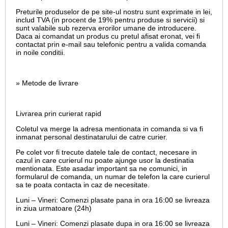
Preturile produselor de pe site-ul nostru sunt exprimate in lei,
includ TVA (in procent de 19% pentru produse si servicii) si
sunt valabile sub rezerva erorilor umane de introducere.
Daca ai comandat un produs cu pretul afisat eronat, vei fi
contactat prin e-mail sau telefonic pentru a valida comanda
in noile conditii.
» Metode de livrare
Livrarea prin curierat rapid
Coletul va merge la adresa mentionata in comanda si va fi
inmanat personal destinatarului de catre curier.
Pe colet vor fi trecute datele tale de contact, necesare in
cazul in care curierul nu poate ajunge usor la destinatia
mentionata. Este asadar important sa ne comunici, in
formularul de comanda, un numar de telefon la care curierul
sa te poata contacta in caz de necesitate.
Luni – Vineri: Comenzi plasate pana in ora 16:00 se livreaza
in ziua urmatoare (24h)
Luni – Vineri: Comenzi plasate dupa in ora 16:00 se livreaza