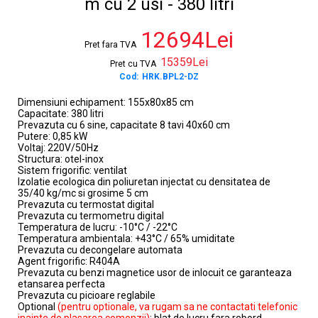
m cu 2 usi - 380 litri
12694Lei
Pret fara TVA
15359Lei
Pret cu TVA
Cod:
HRK.BPL2-DZ
Dimensiuni echipament: 155x80x85 cm
Capacitate: 380 litri
Prevazuta cu 6 sine, capacitate 8 tavi 40x60 cm
Putere: 0,85 kW
Voltaj: 220V/50Hz
Structura: otel-inox
Sistem frigorific: ventilat
Izolatie ecologica din poliuretan injectat cu densitatea de
35/40 kg/mc si grosime 5 cm
Prevazuta cu termostat digital
Prevazuta cu termometru digital
Temperatura de lucru: -10°C / -22°C
Temperatura ambientala: +43°C / 65% umiditate
Prevazuta cu decongelare automata
Agent frigorific: R404A
Prevazuta cu benzi magnetice usor de inlocuit ce garanteaza
etansarea perfecta
Prevazuta cu picioare reglabile
Optional
(pentru optionale, va rugam sa ne contactati telefonic