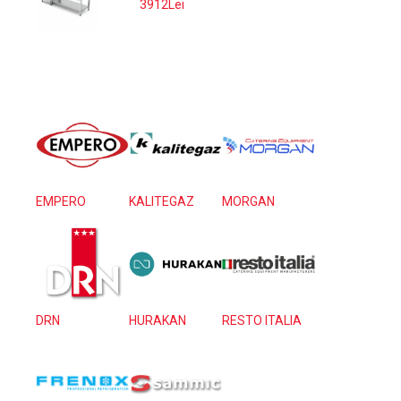
SPATIU MASINA SPALAT 160*70*85
3912Lei
EMPERO
KALITEGAZ
MORGAN
DRN
HURAKAN
RESTO ITALIA