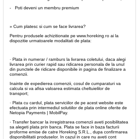
- Poti deveni un membru premium
» Cum platesc si cum se face livrarea?
Pentru produsele achizitionate pe www.horeking.ro ai la
dispozitie urmatoarele modalitati de plata:
· Plata in numerar / ramburs la livrarea coletului, daca alegi
livrarea prin curier rapid sau ridicarea personala de la unul
din punctele de ridicare disponibile in pagina de finalizare a
comenzii.
Inainte de expedierea comenzii, cosul de cumparaturi va
calcula si va afisa valoarea estimata cheltuielilor de
transport;
· Plata cu cardul,
plata serviciilor de pe acest website este
efectuata prin intermediul solutiilor de plata online oferite de
Netopia Payments | MobilPay.
· Transfer bancar la inregistrarea comenzii aveti posibilitatea
sa alegeti plata prin banca. Plata se face in baza facturii
proforme emise de catre Horeking S.R.L., dupa confirmarea
disponibilitatii produselor. In cazul in care nu aveti cont