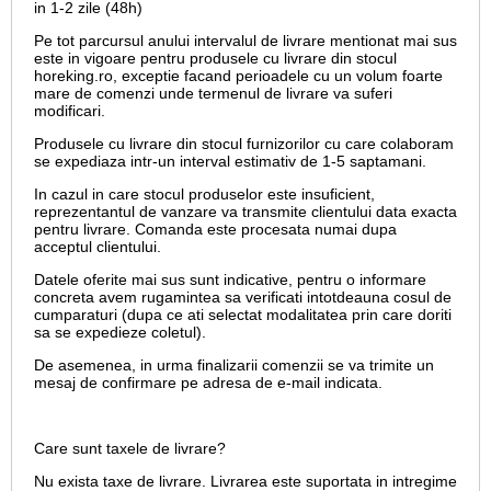
in 1-2 zile (48h)
Pe tot parcursul anului intervalul de livrare mentionat mai sus
este in vigoare pentru produsele cu livrare din stocul
horeking.ro, exceptie facand perioadele cu un volum foarte
mare de comenzi unde termenul de livrare va suferi
modificari.
Produsele cu livrare din stocul furnizorilor cu care colaboram
se expediaza intr-un interval estimativ de 1-5 saptamani.
In cazul in care stocul produselor este insuficient,
reprezentantul de vanzare va transmite clientului data exacta
pentru livrare. Comanda este procesata numai dupa
acceptul clientului.
Datele oferite mai sus sunt indicative, pentru o informare
concreta avem rugamintea sa verificati intotdeauna cosul de
cumparaturi (dupa ce ati selectat modalitatea prin care doriti
sa se expedieze coletul).
De asemenea, in urma finalizarii comenzii se va trimite un
mesaj de confirmare pe adresa de e-mail
indicata.
Care sunt taxele de livrare?
Nu exista taxe de livrare. Livrarea este suportata in intregime