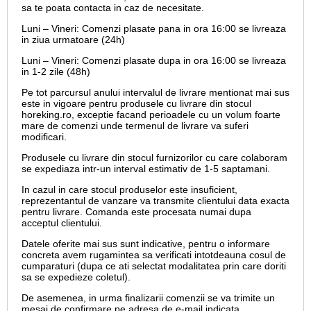
sa te poata contacta in caz de necesitate.
Luni – Vineri: Comenzi plasate pana in ora 16:00 se livreaza
in ziua urmatoare (24h)
Luni – Vineri: Comenzi plasate dupa in ora 16:00 se livreaza
in 1-2 zile (48h)
Pe tot parcursul anului intervalul de livrare mentionat mai sus
este in vigoare pentru produsele cu livrare din stocul
horeking.ro, exceptie facand perioadele cu un volum foarte
mare de comenzi unde termenul de livrare va suferi
modificari.
Produsele cu livrare din stocul furnizorilor cu care colaboram
se expediaza intr-un interval estimativ de 1-5 saptamani.
In cazul in care stocul produselor este insuficient,
reprezentantul de vanzare va transmite clientului data exacta
pentru livrare. Comanda este procesata numai dupa
acceptul clientului.
Datele oferite mai sus sunt indicative, pentru o informare
concreta avem rugamintea sa verificati intotdeauna cosul de
cumparaturi (dupa ce ati selectat modalitatea prin care doriti
sa se expedieze coletul).
De asemenea, in urma finalizarii comenzii se va trimite un
mesaj de confirmare pe adresa de e-mail
indicata.