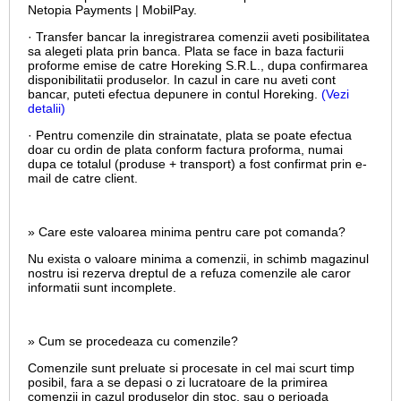
Netopia Payments | MobilPay.
· Transfer bancar la inregistrarea comenzii aveti posibilitatea
sa alegeti plata prin banca. Plata se face in baza facturii
proforme emise de catre Horeking S.R.L., dupa confirmarea
disponibilitatii produselor. In cazul in care nu aveti cont
bancar, puteti efectua depunere in contul Horeking.
(Vezi
detalii)
· Pentru comenzile din strainatate, plata se poate efectua
doar cu ordin de plata conform factura proforma, numai
dupa ce totalul (produse + transport) a fost confirmat prin e-
mail de catre client.
» Care este valoarea minima pentru care pot comanda?
Nu exista o valoare minima a comenzii, in schimb magazinul
nostru isi rezerva dreptul de a refuza comenzile ale caror
informatii sunt incomplete.
» Cum se procedeaza cu comenzile?
Comenzile sunt preluate si procesate in cel mai scurt timp
posibil, fara a se depasi o zi lucratoare de la primirea
comenzii in cazul produselor din stoc, sau o perioada