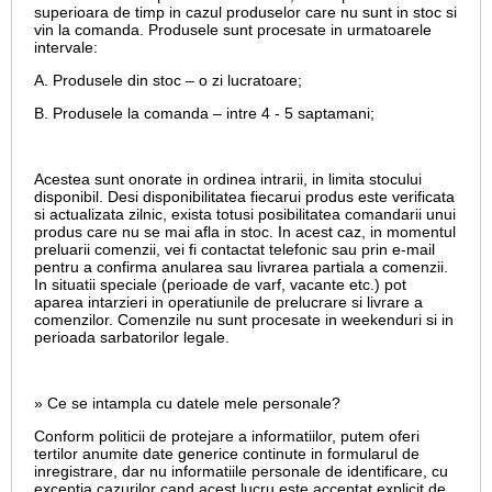
superioara de timp in cazul produselor care nu sunt in stoc si
vin la comanda. Produsele sunt procesate in urmatoarele
intervale:
A. Produsele din stoc – o zi lucratoare;
B. Produsele la comanda – intre 4 - 5 saptamani;
Acestea sunt onorate in ordinea intrarii, in limita stocului
disponibil. Desi disponibilitatea fiecarui produs este verificata
si actualizata zilnic, exista totusi posibilitatea comandarii unui
produs care nu se mai afla in stoc. In acest caz, in momentul
preluarii comenzii, vei fi contactat telefonic sau prin e-mail
pentru a confirma anularea sau livrarea partiala a comenzii.
In situatii speciale (perioade de varf, vacante etc.) pot
aparea intarzieri in operatiunile de prelucrare si livrare a
comenzilor. Comenzile nu sunt procesate in weekenduri si in
perioada sarbatorilor legale.
» Ce se intampla cu datele mele personale?
Conform politicii de protejare a informatiilor, putem oferi
tertilor anumite date generice continute in formularul de
inregistrare, dar nu informatiile personale de identificare, cu
exceptia cazurilor cand acest lucru este acceptat explicit de