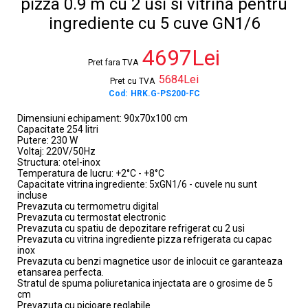
pizza 0.9 m cu 2 usi si vitrina pentru
ingrediente cu 5 cuve GN1/6
4697Lei
Pret fara TVA
5684Lei
Pret cu TVA
Cod:
HRK.G-PS200-FC
Dimensiuni echipament: 90x70x100 cm
Capacitate 254 litri
Putere: 230 W
Voltaj: 220V/50Hz
Structura: otel-inox
Temperatura de lucru: +2°C - +8°C
Capacitate vitrina ingrediente: 5xGN1/6 - cuvele nu sunt
incluse
Prevazuta cu termometru digital
Prevazuta cu termostat electronic
Prevazuta cu spatiu de depozitare refrigerat cu 2 usi
Prevazuta cu vitrina ingrediente pizza refrigerata cu capac
inox
Prevazuta cu benzi magnetice usor de inlocuit ce garanteaza
etansarea perfecta.
Stratul de spuma poliuretanica injectata are o grosime de 5
cm
Prevazuta cu picioare reglabile