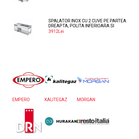
SPALATOR INOX CU 2 CUVE PE PARTEA
DREAPTA, POLITA INFERIOARA SI
SPATIU MASINA SPALAT 160*70*85
3912Lei
EMPERO
KALITEGAZ
MORGAN