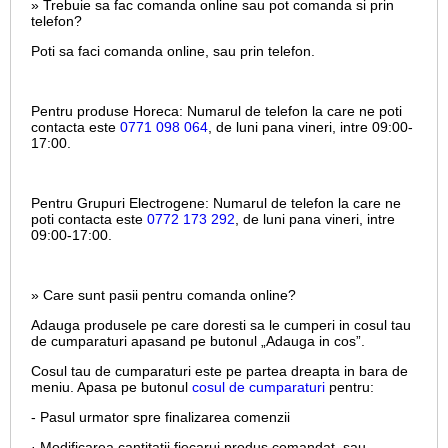
» Trebuie sa fac comanda online sau pot comanda si prin
telefon?
Poti sa faci comanda online, sau prin telefon.
Pentru produse Horeca:
Numarul de telefon la care ne poti
contacta este
0771 098 064
, de luni pana vineri, intre
09:00-
17:00.
Pentru Grupuri Electrogene:
Numarul de telefon la care ne
poti contacta este
0772 173 292
, de luni pana vineri, intre
09:00-17:00.
» Care sunt pasii pentru comanda online?
Adauga produsele pe care doresti sa le cumperi in cosul tau
de cumparaturi apasand pe butonul „Adauga in cos”.
Cosul tau de cumparaturi este pe partea dreapta in bara de
meniu. Apasa pe butonul
cosul de cumparaturi
pentru:
- Pasul urmator spre finalizarea comenzii
· Modificarea cantitatii fiecarui produs comandat, sau