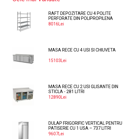
RAFT DEPOZITARE CU 4 POLITE
PERFORATE DIN POLIPROPILENA
374*60 CM
8016Lei
MASA RECE CU 4 USI SI CHIUVETA
15103Lei
MASA RECE CU 2 USI GLISANTE DIN
STICLA - 281 LITRI
12890Lei
DULAP FRIGORIFIC VERTICAL PENTRU
PATISERIE CU 1 USA – 737 LITRI
9607Lei