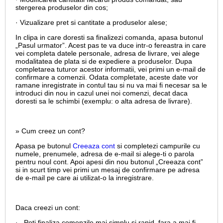
stergerea produselor din cos;
· Vizualizare pret si cantitate a produselor alese;
In clipa in care doresti sa finalizezi comanda, apasa butonul
„Pasul urmator”. Acest pas te va duce intr-o fereastra in care
vei completa datele personale, adresa de livrare, vei alege
modalitatea de plata si de expediere a produselor. Dupa
completarea tuturor acestor informatii, vei primi un e-mail de
confirmare a comenzii. Odata completate, aceste date vor
ramane inregistrate in contul tau si nu va mai fi necesar sa le
introduci din nou in cazul unei noi comenzi, decat daca
doresti sa le schimbi (exemplu: o alta adresa de livrare).
» Cum creez un cont?
Apasa pe butonul
Creeaza cont
si completezi campurile cu
numele, prenumele, adresa de e-mail si alege-ti o parola
pentru noul cont. Apoi apesi din nou butonul „Creeaza cont”
si in scurt timp vei primi un mesaj de confirmare pe adresa
de e-mail pe care ai utilizat-o la inregistrare.
Daca creezi un cont:
· Poti finaliza comenzile mai simplu si rapid, fara a mai fi