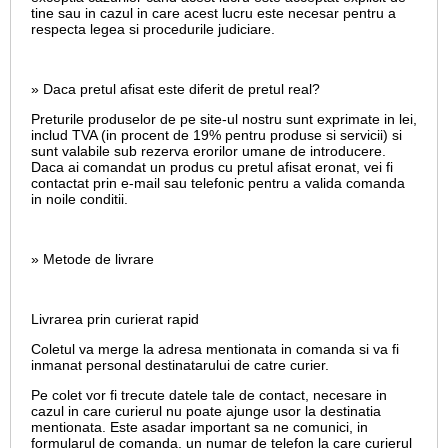
tine sau in cazul in care acest lucru este necesar pentru a
respecta legea si procedurile judiciare.
» Daca pretul afisat este diferit de pretul real?
Preturile produselor de pe site-ul nostru sunt exprimate in lei,
includ TVA (in procent de 19% pentru produse si servicii) si
sunt valabile sub rezerva erorilor umane de introducere.
Daca ai comandat un produs cu pretul afisat eronat, vei fi
contactat prin e-mail sau telefonic pentru a valida comanda
in noile conditii.
» Metode de livrare
Livrarea prin curierat rapid
Coletul va merge la adresa mentionata in comanda si va fi
inmanat personal destinatarului de catre curier.
Pe colet vor fi trecute datele tale de contact, necesare in
cazul in care curierul nu poate ajunge usor la destinatia
mentionata. Este asadar important sa ne comunici, in
formularul de comanda, un numar de telefon la care curierul