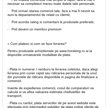
necesar sa completezi mereu toate datele tale personale;
· Poti urmari starea comenzii tale, fara a mai fi nevoit sa
suni la departamentul de relatii cu clientii;
· Poti acorda rating si comentarii la produsele preferate;
- Poti deveni un membru premium
» Cum platesc si cum se face livrarea?
Pentru produsele achizitionate pe www.horeking.ro ai la
dispozitie urmatoarele modalitati de plata:
· Plata in numerar / ramburs la livrarea coletului, daca alegi
livrarea prin curier rapid sau ridicarea personala de la unul
din punctele de ridicare disponibile in pagina de finalizare a
comenzii.
Inainte de expedierea comenzii, cosul de cumparaturi va
calcula si va afisa valoarea estimata cheltuielilor de
transport;
· Plata cu cardul,
plata serviciilor de pe acest website este
efectuata prin intermediul solutiilor de plata online oferite de