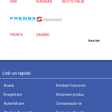
DRN
HURAKAN
RESTO ITALIA
FRENOX
SAMMIC
Vezi tot
Link-uri rapide:
Acasă
Întrebări Frecvente
Înregistrare
Returnare produs
Autentificare
Contactează-ne