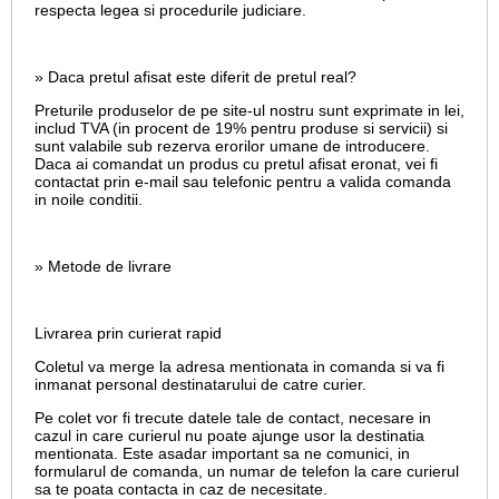
respecta legea si procedurile judiciare.
» Daca pretul afisat este diferit de pretul real?
Preturile produselor de pe site-ul nostru sunt exprimate in lei,
includ TVA (in procent de 19% pentru produse si servicii) si
sunt valabile sub rezerva erorilor umane de introducere.
Daca ai comandat un produs cu pretul afisat eronat, vei fi
contactat prin e-mail sau telefonic pentru a valida comanda
in noile conditii.
» Metode de livrare
Livrarea prin curierat rapid
Coletul va merge la adresa mentionata in comanda si va fi
inmanat personal destinatarului de catre curier.
Pe colet vor fi trecute datele tale de contact, necesare in
cazul in care curierul nu poate ajunge usor la destinatia
mentionata. Este asadar important sa ne comunici, in
formularul de comanda, un numar de telefon la care curierul
sa te poata contacta in caz de necesitate.