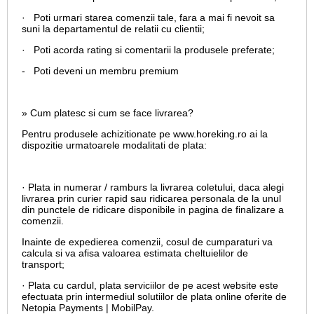
· Poti urmari starea comenzii tale, fara a mai fi nevoit sa
suni la departamentul de relatii cu clientii;
· Poti acorda rating si comentarii la produsele preferate;
- Poti deveni un membru premium
» Cum platesc si cum se face livrarea?
Pentru produsele achizitionate pe www.horeking.ro ai la
dispozitie urmatoarele modalitati de plata:
· Plata in numerar / ramburs la livrarea coletului, daca alegi
livrarea prin curier rapid sau ridicarea personala de la unul
din punctele de ridicare disponibile in pagina de finalizare a
comenzii.
Inainte de expedierea comenzii, cosul de cumparaturi va
calcula si va afisa valoarea estimata cheltuielilor de
transport;
· Plata cu cardul,
plata serviciilor de pe acest website este
efectuata prin intermediul solutiilor de plata online oferite de
Netopia Payments | MobilPay.