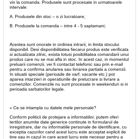
vin la comanda. Produsele sunt procesate in urmatoarele
intervale:
A. Produsele din stoc – o zi lucratoare;
B. Produsele la comanda – intre 4 - 5 saptamani;
Acestea sunt onorate in ordinea intrarii, in limita stocului
disponibil. Desi disponibilitatea fiecarui produs este verificata
si actualizata zilnic, exista totusi posibilitatea comandarii unui
produs care nu se mai afla in stoc. In acest caz, in momentul
preluarii comenzii, vei fi contactat telefonic sau prin e-mail
pentru a confirma anularea sau livrarea partiala a comenzii.
In situatii speciale (perioade de varf, vacante etc.) pot
aparea intarzieri in operatiunile de prelucrare si livrare a
comenzilor. Comenzile nu sunt procesate in weekenduri si in
perioada sarbatorilor legale.
» Ce se intampla cu datele mele personale?
Conform politicii de protejare a informatiilor, putem oferi
tertilor anumite date generice continute in formularul de
inregistrare, dar nu informatiile personale de identificare, cu
exceptia cazurilor cand acest lucru este acceptat explicit de
tine sau in cazul in care acest lucru este necesar pentru a