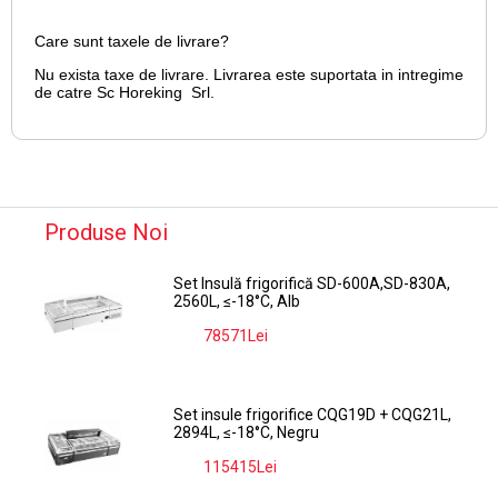
Care sunt taxele de livrare?
Nu exista taxe de livrare. Livrarea este suportata in intregime
de catre Sc Horeking Srl.
Produse Noi
Set Insulă frigorifică SD-600A,SD-830A,
2560L, ≤-18°C, Alb
78571Lei
-9%
Set insule frigorifice CQG19D + CQG21L,
2894L, ≤-18°C, Negru
115415Lei
-9%