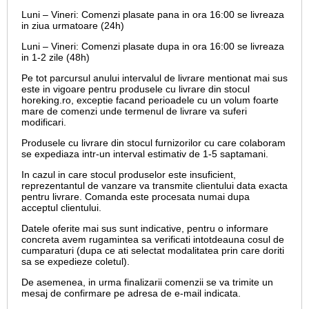
Luni – Vineri: Comenzi plasate pana in ora 16:00 se livreaza
in ziua urmatoare (24h)
Luni – Vineri: Comenzi plasate dupa in ora 16:00 se livreaza
in 1-2 zile (48h)
Pe tot parcursul anului intervalul de livrare mentionat mai sus
este in vigoare pentru produsele cu livrare din stocul
horeking.ro, exceptie facand perioadele cu un volum foarte
mare de comenzi unde termenul de livrare va suferi
modificari.
Produsele cu livrare din stocul furnizorilor cu care colaboram
se expediaza intr-un interval estimativ de 1-5 saptamani.
In cazul in care stocul produselor este insuficient,
reprezentantul de vanzare va transmite clientului data exacta
pentru livrare. Comanda este procesata numai dupa
acceptul clientului.
Datele oferite mai sus sunt indicative, pentru o informare
concreta avem rugamintea sa verificati intotdeauna cosul de
cumparaturi (dupa ce ati selectat modalitatea prin care doriti
sa se expedieze coletul).
De asemenea, in urma finalizarii comenzii se va trimite un
mesaj de confirmare pe adresa de e-mail
indicata.