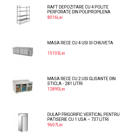
RAFT DEPOZITARE CU 4 POLITE
PERFORATE DIN POLIPROPILENA
374*60 CM
8016Lei
MASA RECE CU 4 USI SI CHIUVETA
15103Lei
MASA RECE CU 2 USI GLISANTE DIN
STICLA - 281 LITRI
12890Lei
DULAP FRIGORIFIC VERTICAL PENTRU
PATISERIE CU 1 USA – 737 LITRI
9607Lei