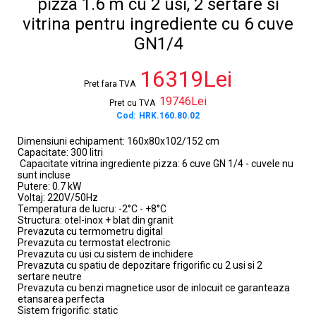
pizza 1.6 m cu 2 usi, 2 sertare si
vitrina pentru ingrediente cu 6 cuve
GN1/4
16319Lei
Pret fara TVA
19746Lei
Pret cu TVA
Cod:
HRK.160.80.02
Dimensiuni echipament: 160x80x102/152 cm
Capacitate: 300 litri
Capacitate vitrina ingrediente pizza: 6 cuve GN 1/4 - cuvele nu
sunt incluse
Putere: 0.7 kW
Voltaj: 220V/50Hz
Temperatura de lucru: -2°C - +8°C
Structura: otel-inox + blat din granit
Prevazuta cu termometru digital
Prevazuta cu termostat electronic
Prevazuta cu usi cu sistem de inchidere
Prevazuta cu spatiu de depozitare frigorific cu 2 usi si 2
sertare neutre
Prevazuta cu benzi magnetice usor de inlocuit ce garanteaza
etansarea perfecta
Sistem frigorific: static