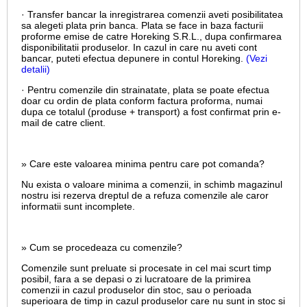
· Transfer bancar la inregistrarea comenzii aveti posibilitatea
sa alegeti plata prin banca. Plata se face in baza facturii
proforme emise de catre Horeking S.R.L., dupa confirmarea
disponibilitatii produselor. In cazul in care nu aveti cont
bancar, puteti efectua depunere in contul Horeking.
(Vezi
detalii)
· Pentru comenzile din strainatate, plata se poate efectua
doar cu ordin de plata conform factura proforma, numai
dupa ce totalul (produse + transport) a fost confirmat prin e-
mail de catre client.
» Care este valoarea minima pentru care pot comanda?
Nu exista o valoare minima a comenzii, in schimb magazinul
nostru isi rezerva dreptul de a refuza comenzile ale caror
informatii sunt incomplete.
» Cum se procedeaza cu comenzile?
Comenzile sunt preluate si procesate in cel mai scurt timp
posibil, fara a se depasi o zi lucratoare de la primirea
comenzii in cazul produselor din stoc, sau o perioada
superioara de timp in cazul produselor care nu sunt in stoc si